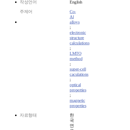
작성언어
English
주제어
Co-
Al
alloys
;
electronic
structure
calculations
;
LMTO
method
;
super-cell
caculations
;
optical
properties
;
magnetic
properties
자료형태
한
국
연