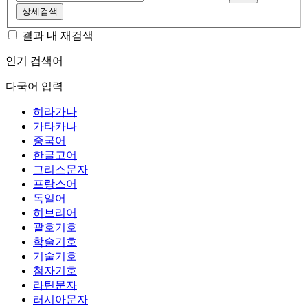
상세검색
결과 내 재검색
인기 검색어
다국어 입력
히라가나
가타카나
중국어
한글고어
그리스문자
프랑스어
독일어
히브리어
괄호기호
학술기호
기술기호
첨자기호
라틴문자
러시아문자