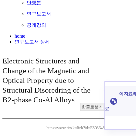
단행본
연구보고서
공개강의
home
연구보고서 상세
Electronic Structures and
Change of the Magnetic and
Optical Property due to
Structural Disoredring of the
이 자료와 
B2-phase Co-Al Alloys
한글로보기
료
https://www.riss.kr/link?id=E808648