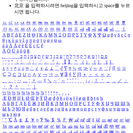
北京 을 입력하시려면
beijing
을 입력하시고 space를 누르
시면 됩니다.
ㅥ
ㅦ
ㅧ
ㅨ
ㅩ
ㅪ
ㅫ
ㅬ
ㅭ
ㅮ
ㅯ
ㅰ
ㅱ
ㅲ
ㅳ
ㅴ
ㅵ
ㅶ
ㅷ
ㅸ
ㅹ
ㅺ
ㅻ
ㅼ
ㅽ
ㅾ
ㅿ
ㆀ
ㆁ
ㆂ
ㆃ
ㆄ
ㆅ
ㆆ
ㆇ
ㆈ
ㆉ
ㆊ
ㆋ
ㆌ
ㆍ
ㆎ
Α
Β
Γ
Δ
Ε
Ζ
Η
Θ
Ι
Κ
Λ
Μ
Ν
Ξ
Ο
Π
Ρ
Σ
Τ
Υ
Φ
Χ
Ψ
Ω
α
β
γ
δ
ε
ζ
η
θ
ι
κ
λ
μ
ν
ξ
ο
π
ρ
σ
τ
υ
φ
χ
ψ
ω
á
à
Á
À
é
è
É
È
ç
Ç
ê
Ä
Ö
Ü
ä
ö
ü
ß
ְ
ֳ
ֲ
ֱ
ָ
ַ
ֵ
ֶ
ִ
ֹ
ּ
ֻ
ׂ
ׁ
ּ
ב
ה
נ
מ
צ
ת
ץ
ש
ד
ג
כ
ע
י
ח
ל
ך
ף
ק
ר
א
ט
ו
ן
ם
פ
‘
’
“
”
〔
〕
〈
〉
「
」
『
』
【
】
＂
（
）
［
］
｛
｝
±
×
÷
≠
≤
≥
∞
∴
♂
♀
∠
⊥
⌒
∂
∇
≡
≒
≪
≫
√
∽
∝
∵
∫
∬
∈
∋
⊆
⊇
⊂
⊃
∪
∩
∧
∨
￢
⇒
⇔
∀
∃
∮
∑
∏
＋
－
＜
＝
＞
、
。
·
‥
…
¨
〃
―
∥
＼
∼
´
～
ˇ
˘
˝
˚
˙
¸
˛
¡
¿
ː
！
＇
，
．
／
：
；
？
＾
＿
｀
｜
½
⅓
⅔
¼
¾
⅛
⅜
⅝
⅞
¹
²
³
⁴
ⁿ
₁
₂
₃
₄
Æ
Ð
Ħ
Ĳ
Ł
Ø
Œ
Þ
Ŧ
Ŋ
æ
đ
ð
ħ
ı
ĳ
ĸ
ŀ
ł
ø
œ
ß
þ
ŧ
ŋ
ŉ
А
Б
В
Г
Д
Е
Ё
Ж
З
И
Й
К
Л
М
Н
О
П
Р
С
Т
У
Ф
Х
Ц
Ч
Ш
Щ
Ъ
Ы
Ь
Э
Ю
Я
а
б
в
г
д
е
ё
ж
з
и
й
к
л
м
н
о
п
р
с
т
у
ф
х
ц
ч
ш
щ
ъ
ы
ь
э
ю
я
′
″
℃
Å
￠
￡
￥
¤
℉
‰
＄
％
Ｆ
￦
㎕
㎖
㎗
ℓ
㎘
㏄
㎣
㎤
㎥
㎦
㎙
㎚
㎛
㎜
㎝
㎞
㎟
㎠
㎡
㎢
㏊
㎍
㎎
㎏
㏏
㎈
㎉
㏈
㎧
㎨
㎰
㎱
㎲
㎳
㎴
㎵
㎶
㎷
㎸
㎹
㎀
㎁
㎂
㎃
㎄
㎺
㎻
㎽
㎾
㎿
㎐
㎑