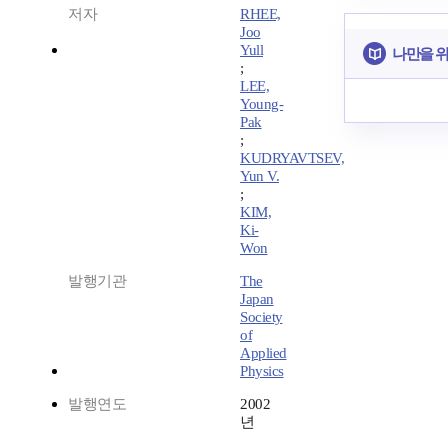
저자
RHEE,
Joo
Yull
나만을 
;
LEE,
Young-
Pak
;
KUDRYAVTSEV,
Yun V.
;
KIM,
Ki-
Won
발행기관
The
Japan
Society
of
Applied
Physics
발행연도
2002
년