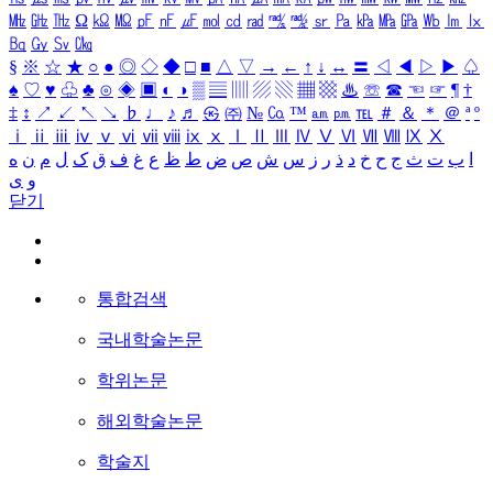
㎒
㎓
㎔
Ω
㏀
㏁
㎊
㎋
㎌
㏖
㏅
㎭
㎮
㎯
㏛
㎩
㎪
㎫
㎬
㏝
㏐
㏓
㏃
㏉
㏜
㏆
§
※
☆
★
○
●
◎
◇
◆
□
■
△
▽
→
←
↑
↓
↔
〓
◁
◀
▷
▶
♤
♠
♡
♥
♧
♣
⊙
◈
▣
◐
◑
▒
▤
▥
▨
▧
▦
▩
♨
☏
☎
☜
☞
¶
†
‡
↕
↗
↙
↖
↘
♭
♩
♪
♬
㉿
㈜
№
㏇
™
㏂
㏘
℡
＃
＆
＊
＠
ª
º
ⅰ
ⅱ
ⅲ
ⅳ
ⅴ
ⅵ
ⅶ
ⅷ
ⅸ
ⅹ
Ⅰ
Ⅱ
Ⅲ
Ⅳ
Ⅴ
Ⅵ
Ⅶ
Ⅷ
Ⅸ
Ⅹ
ا
ب
ت
ث
ج
ح
خ
د
ذ
ر
ز
س
ش
ص
ض
ط
ظ
ع
غ
ف
ق
ک
ل
م
ن
ه
و
ی
닫기
통합검색
국내학술논문
학위논문
해외학술논문
학술지