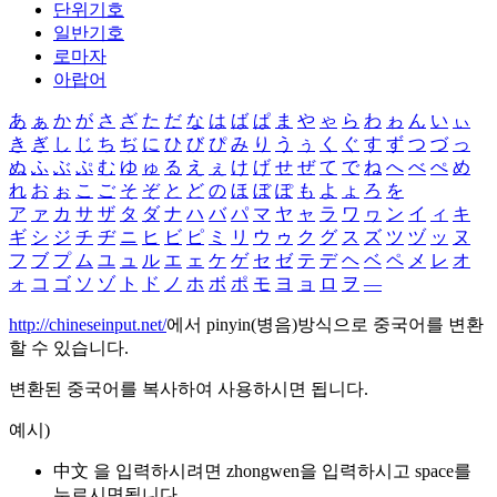
단위기호
일반기호
로마자
아랍어
あ
ぁ
か
が
さ
ざ
た
だ
な
は
ば
ぱ
ま
や
ゃ
ら
わ
ゎ
ん
い
ぃ
き
ぎ
し
じ
ち
ぢ
に
ひ
び
ぴ
み
り
う
ぅ
く
ぐ
す
ず
つ
づ
っ
ぬ
ふ
ぶ
ぷ
む
ゆ
ゅ
る
え
ぇ
け
げ
せ
ぜ
て
で
ね
へ
べ
ぺ
め
れ
お
ぉ
こ
ご
そ
ぞ
と
ど
の
ほ
ぼ
ぽ
も
よ
ょ
ろ
を
ア
ァ
カ
サ
ザ
タ
ダ
ナ
ハ
バ
パ
マ
ヤ
ャ
ラ
ワ
ヮ
ン
イ
ィ
キ
ギ
シ
ジ
チ
ヂ
ニ
ヒ
ビ
ピ
ミ
リ
ウ
ゥ
ク
グ
ス
ズ
ツ
ヅ
ッ
ヌ
フ
ブ
プ
ム
ユ
ュ
ル
エ
ェ
ケ
ゲ
セ
ゼ
テ
デ
ヘ
ベ
ペ
メ
レ
オ
ォ
コ
ゴ
ソ
ゾ
ト
ド
ノ
ホ
ボ
ポ
モ
ヨ
ョ
ロ
ヲ
―
http://chineseinput.net/
에서 pinyin(병음)방식으로 중국어를 변환
할 수 있습니다.
변환된 중국어를 복사하여 사용하시면 됩니다.
예시)
中文 을 입력하시려면
zhongwen
을 입력하시고 space를
누르시면됩니다.