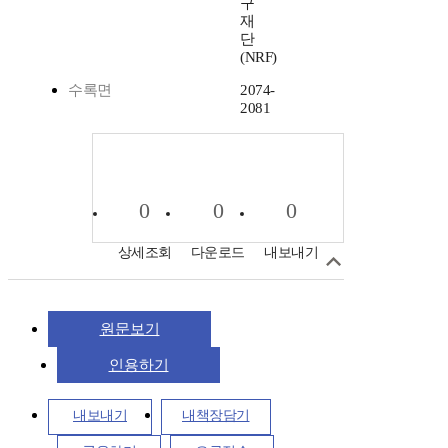
구
재
단
(NRF)
수록면
2074-
2081
0
0
0
상세조회
다운로드
내보내기
원문보기
인용하기
내보내기
내책장담기