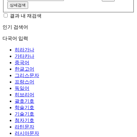
상세검색
결과 내 재검색
인기 검색어
다국어 입력
히라가나
가타카나
중국어
한글고어
그리스문자
프랑스어
독일어
히브리어
괄호기호
학술기호
기술기호
첨자기호
라틴문자
러시아문자