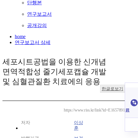
단행본
연구보고서
공개강의
home
연구보고서 상세
세포시트공법을 이용한 신개념
면역적합성 줄기세포캡슐 개발
및 심혈관질환 치료에의 응용
한글로보기
료
https://www.riss.kr/link?id=E1657891
저자
이상
훈