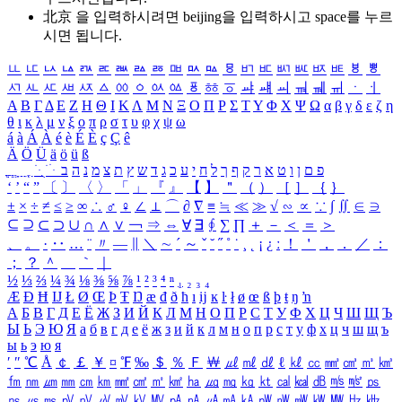
北京 을 입력하시려면
beijing
을 입력하시고 space를 누르
시면 됩니다.
ㅥ
ㅦ
ㅧ
ㅨ
ㅩ
ㅪ
ㅫ
ㅬ
ㅭ
ㅮ
ㅯ
ㅰ
ㅱ
ㅲ
ㅳ
ㅴ
ㅵ
ㅶ
ㅷ
ㅸ
ㅹ
ㅺ
ㅻ
ㅼ
ㅽ
ㅾ
ㅿ
ㆀ
ㆁ
ㆂ
ㆃ
ㆄ
ㆅ
ㆆ
ㆇ
ㆈ
ㆉ
ㆊ
ㆋ
ㆌ
ㆍ
ㆎ
Α
Β
Γ
Δ
Ε
Ζ
Η
Θ
Ι
Κ
Λ
Μ
Ν
Ξ
Ο
Π
Ρ
Σ
Τ
Υ
Φ
Χ
Ψ
Ω
α
β
γ
δ
ε
ζ
η
θ
ι
κ
λ
μ
ν
ξ
ο
π
ρ
σ
τ
υ
φ
χ
ψ
ω
á
à
Á
À
é
è
É
È
ç
Ç
ê
Ä
Ö
Ü
ä
ö
ü
ß
ְ
ֳ
ֲ
ֱ
ָ
ַ
ֵ
ֶ
ִ
ֹ
ּ
ֻ
ׂ
ׁ
ּ
ב
ה
נ
מ
צ
ת
ץ
ש
ד
ג
כ
ע
י
ח
ל
ך
ף
ק
ר
א
ט
ו
ן
ם
פ
‘
’
“
”
〔
〕
〈
〉
「
」
『
』
【
】
＂
（
）
［
］
｛
｝
±
×
÷
≠
≤
≥
∞
∴
♂
♀
∠
⊥
⌒
∂
∇
≡
≒
≪
≫
√
∽
∝
∵
∫
∬
∈
∋
⊆
⊇
⊂
⊃
∪
∩
∧
∨
￢
⇒
⇔
∀
∃
∮
∑
∏
＋
－
＜
＝
＞
、
。
·
‥
…
¨
〃
―
∥
＼
∼
´
～
ˇ
˘
˝
˚
˙
¸
˛
¡
¿
ː
！
＇
，
．
／
：
；
？
＾
＿
｀
｜
½
⅓
⅔
¼
¾
⅛
⅜
⅝
⅞
¹
²
³
⁴
ⁿ
₁
₂
₃
₄
Æ
Ð
Ħ
Ĳ
Ł
Ø
Œ
Þ
Ŧ
Ŋ
æ
đ
ð
ħ
ı
ĳ
ĸ
ŀ
ł
ø
œ
ß
þ
ŧ
ŋ
ŉ
А
Б
В
Г
Д
Е
Ё
Ж
З
И
Й
К
Л
М
Н
О
П
Р
С
Т
У
Ф
Х
Ц
Ч
Ш
Щ
Ъ
Ы
Ь
Э
Ю
Я
а
б
в
г
д
е
ё
ж
з
и
й
к
л
м
н
о
п
р
с
т
у
ф
х
ц
ч
ш
щ
ъ
ы
ь
э
ю
я
′
″
℃
Å
￠
￡
￥
¤
℉
‰
＄
％
Ｆ
￦
㎕
㎖
㎗
ℓ
㎘
㏄
㎣
㎤
㎥
㎦
㎙
㎚
㎛
㎜
㎝
㎞
㎟
㎠
㎡
㎢
㏊
㎍
㎎
㎏
㏏
㎈
㎉
㏈
㎧
㎨
㎰
㎱
㎲
㎳
㎴
㎵
㎶
㎷
㎸
㎹
㎀
㎁
㎂
㎃
㎄
㎺
㎻
㎽
㎾
㎿
㎐
㎑