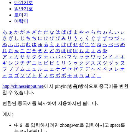
단위기호
일반기호
로마자
아랍어
あ
ぁ
か
が
さ
ざ
た
だ
な
は
ば
ぱ
ま
や
ゃ
ら
わ
ゎ
ん
い
ぃ
き
ぎ
し
じ
ち
ぢ
に
ひ
び
ぴ
み
り
う
ぅ
く
ぐ
す
ず
つ
づ
っ
ぬ
ふ
ぶ
ぷ
む
ゆ
ゅ
る
え
ぇ
け
げ
せ
ぜ
て
で
ね
へ
べ
ぺ
め
れ
お
ぉ
こ
ご
そ
ぞ
と
ど
の
ほ
ぼ
ぽ
も
よ
ょ
ろ
を
ア
ァ
カ
サ
ザ
タ
ダ
ナ
ハ
バ
パ
マ
ヤ
ャ
ラ
ワ
ヮ
ン
イ
ィ
キ
ギ
シ
ジ
チ
ヂ
ニ
ヒ
ビ
ピ
ミ
リ
ウ
ゥ
ク
グ
ス
ズ
ツ
ヅ
ッ
ヌ
フ
ブ
プ
ム
ユ
ュ
ル
エ
ェ
ケ
ゲ
セ
ゼ
テ
デ
ヘ
ベ
ペ
メ
レ
オ
ォ
コ
ゴ
ソ
ゾ
ト
ド
ノ
ホ
ボ
ポ
モ
ヨ
ョ
ロ
ヲ
―
http://chineseinput.net/
에서 pinyin(병음)방식으로 중국어를 변환
할 수 있습니다.
변환된 중국어를 복사하여 사용하시면 됩니다.
예시)
中文 을 입력하시려면
zhongwen
을 입력하시고 space를
누르시면됩니다.