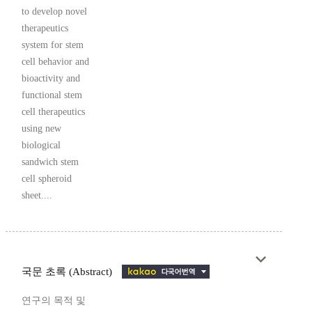
to develop novel
therapeutics
system for stem
cell behavior and
bioactivity and
functional stem
cell therapeutics
using new
biological
sandwich stem
cell spheroid
sheet....
국문 초록 (Abstract)
연구의 목적 및