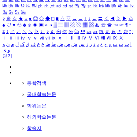
㎒
㎓
㎔
Ω
㏀
㏁
㎊
㎋
㎌
㏖
㏅
㎭
㎮
㎯
㏛
㎩
㎪
㎫
㎬
㏝
㏐
㏓
㏃
㏉
㏜
㏆
§
※
☆
★
○
●
◎
◇
◆
□
■
△
▽
→
←
↑
↓
↔
〓
◁
◀
▷
▶
♤
♠
♡
♥
♧
♣
⊙
◈
▣
◐
◑
▒
▤
▥
▨
▧
▦
▩
♨
☏
☎
☜
☞
¶
†
‡
↕
↗
↙
↖
↘
♭
♩
♪
♬
㉿
㈜
№
㏇
™
㏂
㏘
℡
＃
＆
＊
＠
ª
º
ⅰ
ⅱ
ⅲ
ⅳ
ⅴ
ⅵ
ⅶ
ⅷ
ⅸ
ⅹ
Ⅰ
Ⅱ
Ⅲ
Ⅳ
Ⅴ
Ⅵ
Ⅶ
Ⅷ
Ⅸ
Ⅹ
ا
ب
ت
ث
ج
ح
خ
د
ذ
ر
ز
س
ش
ص
ض
ط
ظ
ع
غ
ف
ق
ک
ل
م
ن
ه
و
ی
닫기
통합검색
국내학술논문
학위논문
해외학술논문
학술지