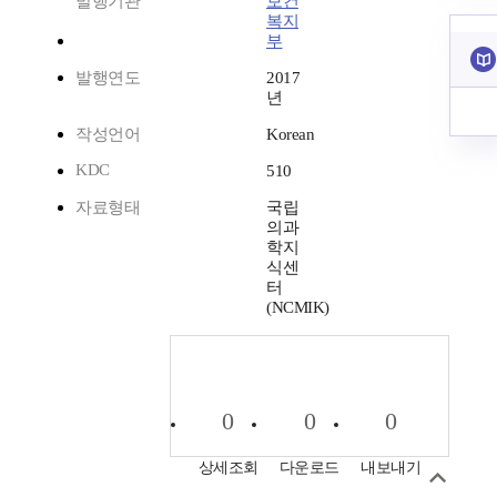
발행기관
보건
복지
부
발행연도
2017
년
작성언어
Korean
KDC
510
자료형태
국립
의과
학지
식센
터
(NCMIK)
0
0
0
상세조회
다운로드
내보내기