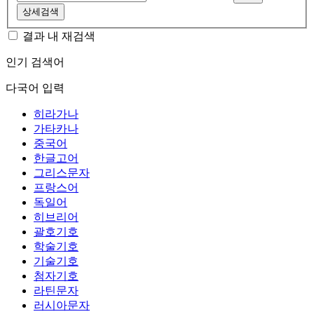
상세검색
결과 내 재검색
인기 검색어
다국어 입력
히라가나
가타카나
중국어
한글고어
그리스문자
프랑스어
독일어
히브리어
괄호기호
학술기호
기술기호
첨자기호
라틴문자
러시아문자