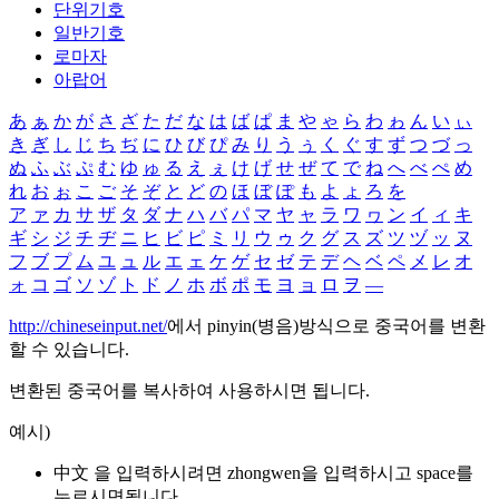
단위기호
일반기호
로마자
아랍어
あ
ぁ
か
が
さ
ざ
た
だ
な
は
ば
ぱ
ま
や
ゃ
ら
わ
ゎ
ん
い
ぃ
き
ぎ
し
じ
ち
ぢ
に
ひ
び
ぴ
み
り
う
ぅ
く
ぐ
す
ず
つ
づ
っ
ぬ
ふ
ぶ
ぷ
む
ゆ
ゅ
る
え
ぇ
け
げ
せ
ぜ
て
で
ね
へ
べ
ぺ
め
れ
お
ぉ
こ
ご
そ
ぞ
と
ど
の
ほ
ぼ
ぽ
も
よ
ょ
ろ
を
ア
ァ
カ
サ
ザ
タ
ダ
ナ
ハ
バ
パ
マ
ヤ
ャ
ラ
ワ
ヮ
ン
イ
ィ
キ
ギ
シ
ジ
チ
ヂ
ニ
ヒ
ビ
ピ
ミ
リ
ウ
ゥ
ク
グ
ス
ズ
ツ
ヅ
ッ
ヌ
フ
ブ
プ
ム
ユ
ュ
ル
エ
ェ
ケ
ゲ
セ
ゼ
テ
デ
ヘ
ベ
ペ
メ
レ
オ
ォ
コ
ゴ
ソ
ゾ
ト
ド
ノ
ホ
ボ
ポ
モ
ヨ
ョ
ロ
ヲ
―
http://chineseinput.net/
에서 pinyin(병음)방식으로 중국어를 변환
할 수 있습니다.
변환된 중국어를 복사하여 사용하시면 됩니다.
예시)
中文 을 입력하시려면
zhongwen
을 입력하시고 space를
누르시면됩니다.