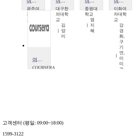
여성의 품격(21)
여성과현대사회
여성학으로 본 사랑과 결혼
여성과평화 학술대회 : 분쟁, 여성인권, 그리고 폭력
광주여
대구한
중원대
이화여
자대학
의대학
학교
자대학
교
교
염
교
김
김
지
강
지
양
혜
경
흔
미
화,
구
기
연,
이
여성 리더: 긍정적 변화를 가져오다
미
COURSERA
경,
Diana
전
Bilimoria
의
령
고객센터 (평일: 09:00~18:00)
1599-3122