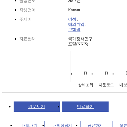
발행연도
2007년
작성언어
Korean
주제어
여성
;
해외취업
;
고학력
자료형태
국가정책연구
포털(NKIS)
0
0
상세조회
다운로드
내
원문보기
인용하기
내보내기
내책장담기
공유하기
오