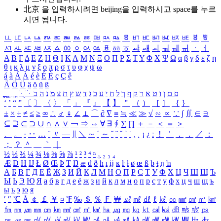
北京 을 입력하시려면
beijing
을 입력하시고 space를 누르
시면 됩니다.
ㅥ
ㅦ
ㅧ
ㅨ
ㅩ
ㅪ
ㅫ
ㅬ
ㅭ
ㅮ
ㅯ
ㅰ
ㅱ
ㅲ
ㅳ
ㅴ
ㅵ
ㅶ
ㅷ
ㅸ
ㅹ
ㅺ
ㅻ
ㅼ
ㅽ
ㅾ
ㅿ
ㆀ
ㆁ
ㆂ
ㆃ
ㆄ
ㆅ
ㆆ
ㆇ
ㆈ
ㆉ
ㆊ
ㆋ
ㆌ
ㆍ
ㆎ
Α
Β
Γ
Δ
Ε
Ζ
Η
Θ
Ι
Κ
Λ
Μ
Ν
Ξ
Ο
Π
Ρ
Σ
Τ
Υ
Φ
Χ
Ψ
Ω
α
β
γ
δ
ε
ζ
η
θ
ι
κ
λ
μ
ν
ξ
ο
π
ρ
σ
τ
υ
φ
χ
ψ
ω
á
à
Á
À
é
è
É
È
ç
Ç
ê
Ä
Ö
Ü
ä
ö
ü
ß
ְ
ֳ
ֲ
ֱ
ָ
ַ
ֵ
ֶ
ִ
ֹ
ּ
ֻ
ׂ
ׁ
ּ
ב
ה
נ
מ
צ
ת
ץ
ש
ד
ג
כ
ע
י
ח
ל
ך
ף
ק
ר
א
ט
ו
ן
ם
פ
‘
’
“
”
〔
〕
〈
〉
「
」
『
』
【
】
＂
（
）
［
］
｛
｝
±
×
÷
≠
≤
≥
∞
∴
♂
♀
∠
⊥
⌒
∂
∇
≡
≒
≪
≫
√
∽
∝
∵
∫
∬
∈
∋
⊆
⊇
⊂
⊃
∪
∩
∧
∨
￢
⇒
⇔
∀
∃
∮
∑
∏
＋
－
＜
＝
＞
、
。
·
‥
…
¨
〃
―
∥
＼
∼
´
～
ˇ
˘
˝
˚
˙
¸
˛
¡
¿
ː
！
＇
，
．
／
：
；
？
＾
＿
｀
｜
½
⅓
⅔
¼
¾
⅛
⅜
⅝
⅞
¹
²
³
⁴
ⁿ
₁
₂
₃
₄
Æ
Ð
Ħ
Ĳ
Ł
Ø
Œ
Þ
Ŧ
Ŋ
æ
đ
ð
ħ
ı
ĳ
ĸ
ŀ
ł
ø
œ
ß
þ
ŧ
ŋ
ŉ
А
Б
В
Г
Д
Е
Ё
Ж
З
И
Й
К
Л
М
Н
О
П
Р
С
Т
У
Ф
Х
Ц
Ч
Ш
Щ
Ъ
Ы
Ь
Э
Ю
Я
а
б
в
г
д
е
ё
ж
з
и
й
к
л
м
н
о
п
р
с
т
у
ф
х
ц
ч
ш
щ
ъ
ы
ь
э
ю
я
′
″
℃
Å
￠
￡
￥
¤
℉
‰
＄
％
Ｆ
￦
㎕
㎖
㎗
ℓ
㎘
㏄
㎣
㎤
㎥
㎦
㎙
㎚
㎛
㎜
㎝
㎞
㎟
㎠
㎡
㎢
㏊
㎍
㎎
㎏
㏏
㎈
㎉
㏈
㎧
㎨
㎰
㎱
㎲
㎳
㎴
㎵
㎶
㎷
㎸
㎹
㎀
㎁
㎂
㎃
㎄
㎺
㎻
㎽
㎾
㎿
㎐
㎑