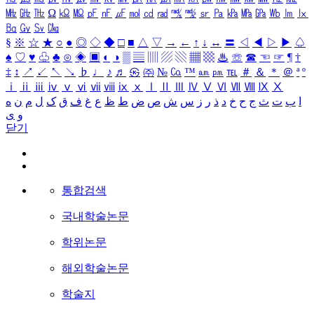
㎒
㎓
㎔
Ω
㏀
㏁
㎊
㎋
㎌
㏖
㏅
㎭
㎮
㎯
㏛
㎩
㎪
㎫
㎬
㏝
㏐
㏓
㏃
㏉
㏜
㏆
§
※
☆
★
○
●
◎
◇
◆
□
■
△
▽
→
←
↑
↓
↔
〓
◁
◀
▷
▶
♤
♠
♡
♥
♧
♣
⊙
◈
▣
◐
◑
▒
▤
▥
▨
▧
▦
▩
♨
☏
☎
☜
☞
¶
†
‡
↕
↗
↙
↖
↘
♭
♩
♪
♬
㉿
㈜
№
㏇
™
㏂
㏘
℡
＃
＆
＊
＠
ª
º
ⅰ
ⅱ
ⅲ
ⅳ
ⅴ
ⅵ
ⅶ
ⅷ
ⅸ
ⅹ
Ⅰ
Ⅱ
Ⅲ
Ⅳ
Ⅴ
Ⅵ
Ⅶ
Ⅷ
Ⅸ
Ⅹ
ا
ب
ت
ث
ج
ح
خ
د
ذ
ر
ز
س
ش
ص
ض
ط
ظ
ع
غ
ف
ق
ک
ل
م
ن
ه
و
ی
닫기
통합검색
국내학술논문
학위논문
해외학술논문
학술지