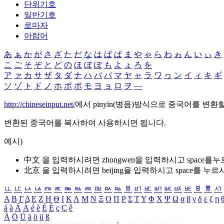
단위기호
일반기호
로마자
아랍어
あ
ぁ
か
が
さ
ざ
た
だ
な
は
ば
ぱ
ま
や
ゃ
ら
わ
ゎ
ん
い
ぃ
き
こ
ご
そ
ぞ
と
ど
の
ほ
ぼ
ぽ
も
よ
ょ
ろ
を
ア
ァ
カ
サ
ザ
タ
ダ
ナ
ハ
バ
パ
マ
ヤ
ャ
ラ
ワ
ヮ
ン
イ
ィ
キ
ギ
ソ
ゾ
ト
ド
ノ
ホ
ボ
ポ
モ
ヨ
ョ
ロ
ヲ
―
http://chineseinput.net/
에서 pinyin(병음)방식으로 중국어를 변환
변환된 중국어를 복사하여 사용하시면 됩니다.
예시)
中文 을 입력하시려면
zhongwen
을 입력하시고 space를
北京 을 입력하시려면
beijing
을 입력하시고 space를 누르
ㅥ
ㅦ
ㅧ
ㅨ
ㅩ
ㅪ
ㅫ
ㅬ
ㅭ
ㅮ
ㅯ
ㅰ
ㅱ
ㅲ
ㅳ
ㅴ
ㅵ
ㅶ
ㅷ
ㅸ
ㅹ
ㅺ
Α
Β
Γ
Δ
Ε
Ζ
Η
Θ
Ι
Κ
Λ
Μ
Ν
Ξ
Ο
Π
Ρ
Σ
Τ
Υ
Φ
Χ
Ψ
Ω
α
β
γ
δ
ε
ζ
η
á
à
Á
À
é
è
É
È
ç
Ç
ê
Ä
Ö
Ü
ä
ö
ü
ß