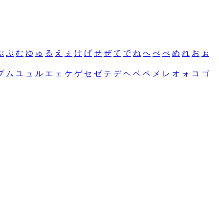
ぶ
ぷ
む
ゆ
ゅ
る
え
ぇ
け
げ
せ
ぜ
て
で
ね
へ
べ
ぺ
め
れ
お
ぉ
プ
ム
ユ
ュ
ル
エ
ェ
ケ
ゲ
セ
ゼ
テ
デ
ヘ
ベ
ペ
メ
レ
オ
ォ
コ
ゴ