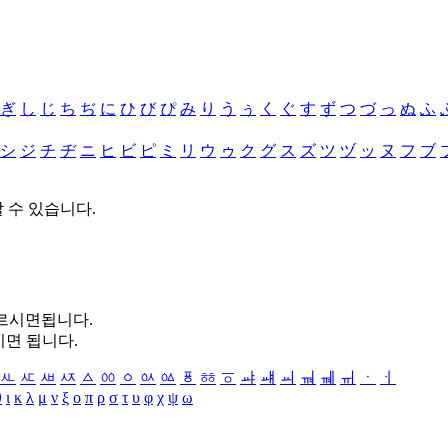
ぎ
し
じ
ち
ぢ
に
ひ
び
ぴ
み
り
う
ぅ
く
ぐ
す
ず
つ
づ
っ
ぬ
ふ
シ
ジ
チ
ヂ
ニ
ヒ
ビ
ピ
ミ
リ
ウ
ゥ
ク
グ
ス
ズ
ツ
ヅ
ッ
ヌ
フ
ブ
할 수 있습니다.
누르시면됩니다.
시면 됩니다.
ㅻ
ㅼ
ㅽ
ㅾ
ㅿ
ㆀ
ㆁ
ㆂ
ㆃ
ㆄ
ㆅ
ㆆ
ㆇ
ㆈ
ㆉ
ㆊ
ㆋ
ㆌ
ㆍ
ㆎ
θ
ι
κ
λ
μ
ν
ξ
ο
π
ρ
σ
τ
υ
φ
χ
ψ
ω