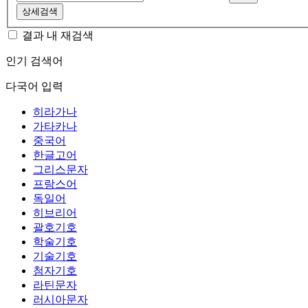
상세검색
결과 내 재검색
인기 검색어
다국어 입력
히라가나
가타카나
중국어
한글고어
그리스문자
프랑스어
독일어
히브리어
괄호기호
학술기호
기술기호
첨자기호
라틴문자
러시아문자