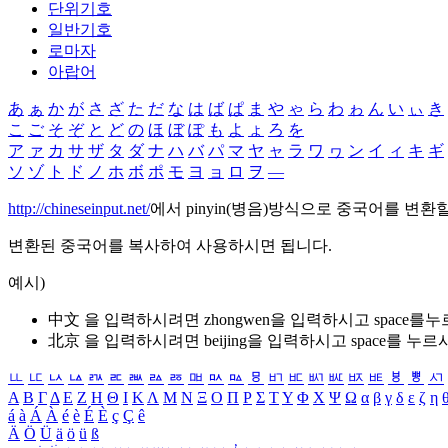
단위기호
일반기호
로마자
아랍어
あ
ぁ
か
が
さ
ざ
た
だ
な
は
ば
ぱ
ま
や
ゃ
ら
わ
ゎ
ん
い
ぃ
き
こ
ご
そ
ぞ
と
ど
の
ほ
ぼ
ぽ
も
よ
ょ
ろ
を
ア
ァ
カ
サ
ザ
タ
ダ
ナ
ハ
バ
パ
マ
ヤ
ャ
ラ
ワ
ヮ
ン
イ
ィ
キ
ギ
ソ
ゾ
ト
ド
ノ
ホ
ボ
ポ
モ
ヨ
ョ
ロ
ヲ
―
http://chineseinput.net/
에서 pinyin(병음)방식으로 중국어를 변환
변환된 중국어를 복사하여 사용하시면 됩니다.
예시)
中文 을 입력하시려면
zhongwen
을 입력하시고 space를
北京 을 입력하시려면
beijing
을 입력하시고 space를 누르
ㅥ
ㅦ
ㅧ
ㅨ
ㅩ
ㅪ
ㅫ
ㅬ
ㅭ
ㅮ
ㅯ
ㅰ
ㅱ
ㅲ
ㅳ
ㅴ
ㅵ
ㅶ
ㅷ
ㅸ
ㅹ
ㅺ
Α
Β
Γ
Δ
Ε
Ζ
Η
Θ
Ι
Κ
Λ
Μ
Ν
Ξ
Ο
Π
Ρ
Σ
Τ
Υ
Φ
Χ
Ψ
Ω
α
β
γ
δ
ε
ζ
η
á
à
Á
À
é
è
É
È
ç
Ç
ê
Ä
Ö
Ü
ä
ö
ü
ß