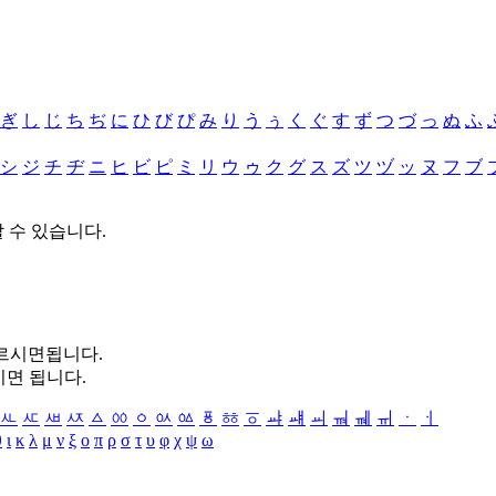
ぎ
し
じ
ち
ぢ
に
ひ
び
ぴ
み
り
う
ぅ
く
ぐ
す
ず
つ
づ
っ
ぬ
ふ
シ
ジ
チ
ヂ
ニ
ヒ
ビ
ピ
ミ
リ
ウ
ゥ
ク
グ
ス
ズ
ツ
ヅ
ッ
ヌ
フ
ブ
할 수 있습니다.
누르시면됩니다.
시면 됩니다.
ㅻ
ㅼ
ㅽ
ㅾ
ㅿ
ㆀ
ㆁ
ㆂ
ㆃ
ㆄ
ㆅ
ㆆ
ㆇ
ㆈ
ㆉ
ㆊ
ㆋ
ㆌ
ㆍ
ㆎ
θ
ι
κ
λ
μ
ν
ξ
ο
π
ρ
σ
τ
υ
φ
χ
ψ
ω