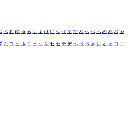
ぶ
ぷ
む
ゆ
ゅ
る
え
ぇ
け
げ
せ
ぜ
て
で
ね
へ
べ
ぺ
め
れ
お
ぉ
プ
ム
ユ
ュ
ル
エ
ェ
ケ
ゲ
セ
ゼ
テ
デ
ヘ
ベ
ペ
メ
レ
オ
ォ
コ
ゴ