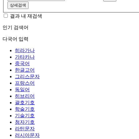
상세검색
결과 내 재검색
인기 검색어
다국어 입력
히라가나
가타카나
중국어
한글고어
그리스문자
프랑스어
독일어
히브리어
괄호기호
학술기호
기술기호
첨자기호
라틴문자
러시아문자