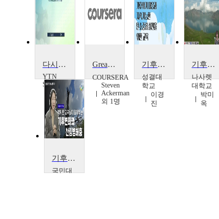
다시 지구가 쿨 해질 때 까지, 기후변화
Great Lakes 지역에서의 날씨와 기후변화
기후위기 대응과 지속가능한 탄소중립 실천을 위한 교육
기후변화와 녹색에너지
YTN
성결대
나사렛
COURSERA
SCIENCE
Steven
학교
대학교
Ackerman
이경
박미
외 1명
진
옥
기후변화와 산림병해충
국민대
학교
박지
현