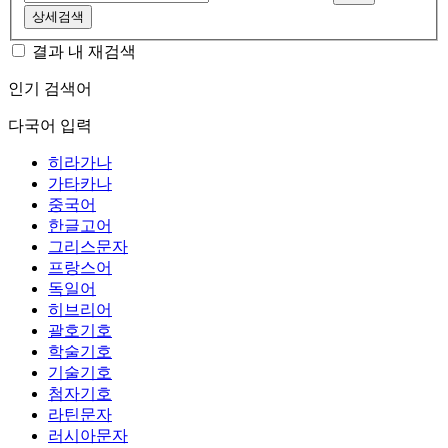
상세검색
결과 내 재검색
인기 검색어
다국어 입력
히라가나
가타카나
중국어
한글고어
그리스문자
프랑스어
독일어
히브리어
괄호기호
학술기호
기술기호
첨자기호
라틴문자
러시아문자