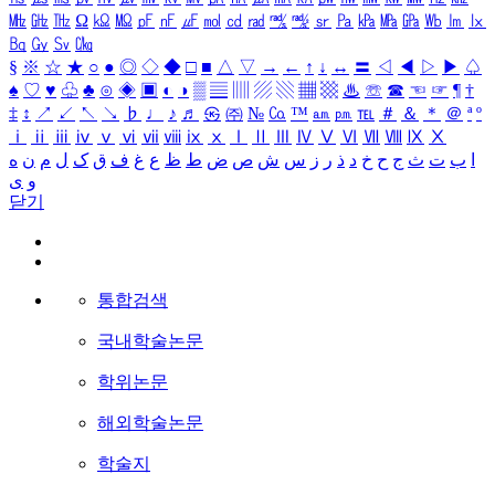
㎒
㎓
㎔
Ω
㏀
㏁
㎊
㎋
㎌
㏖
㏅
㎭
㎮
㎯
㏛
㎩
㎪
㎫
㎬
㏝
㏐
㏓
㏃
㏉
㏜
㏆
§
※
☆
★
○
●
◎
◇
◆
□
■
△
▽
→
←
↑
↓
↔
〓
◁
◀
▷
▶
♤
♠
♡
♥
♧
♣
⊙
◈
▣
◐
◑
▒
▤
▥
▨
▧
▦
▩
♨
☏
☎
☜
☞
¶
†
‡
↕
↗
↙
↖
↘
♭
♩
♪
♬
㉿
㈜
№
㏇
™
㏂
㏘
℡
＃
＆
＊
＠
ª
º
ⅰ
ⅱ
ⅲ
ⅳ
ⅴ
ⅵ
ⅶ
ⅷ
ⅸ
ⅹ
Ⅰ
Ⅱ
Ⅲ
Ⅳ
Ⅴ
Ⅵ
Ⅶ
Ⅷ
Ⅸ
Ⅹ
ا
ب
ت
ث
ج
ح
خ
د
ذ
ر
ز
س
ش
ص
ض
ط
ظ
ع
غ
ف
ق
ک
ل
م
ن
ه
و
ی
닫기
통합검색
국내학술논문
학위논문
해외학술논문
학술지