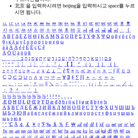
北京 을 입력하시려면
beijing
을 입력하시고 space를 누르
시면 됩니다.
ㅥ
ㅦ
ㅧ
ㅨ
ㅩ
ㅪ
ㅫ
ㅬ
ㅭ
ㅮ
ㅯ
ㅰ
ㅱ
ㅲ
ㅳ
ㅴ
ㅵ
ㅶ
ㅷ
ㅸ
ㅹ
ㅺ
ㅻ
ㅼ
ㅽ
ㅾ
ㅿ
ㆀ
ㆁ
ㆂ
ㆃ
ㆄ
ㆅ
ㆆ
ㆇ
ㆈ
ㆉ
ㆊ
ㆋ
ㆌ
ㆍ
ㆎ
Α
Β
Γ
Δ
Ε
Ζ
Η
Θ
Ι
Κ
Λ
Μ
Ν
Ξ
Ο
Π
Ρ
Σ
Τ
Υ
Φ
Χ
Ψ
Ω
α
β
γ
δ
ε
ζ
η
θ
ι
κ
λ
μ
ν
ξ
ο
π
ρ
σ
τ
υ
φ
χ
ψ
ω
á
à
Á
À
é
è
É
È
ç
Ç
ê
Ä
Ö
Ü
ä
ö
ü
ß
ְ
ֳ
ֲ
ֱ
ָ
ַ
ֵ
ֶ
ִ
ֹ
ּ
ֻ
ׂ
ׁ
ּ
ב
ה
נ
מ
צ
ת
ץ
ש
ד
ג
כ
ע
י
ח
ל
ך
ף
ק
ר
א
ט
ו
ן
ם
פ
‘
’
“
”
〔
〕
〈
〉
「
」
『
』
【
】
＂
（
）
［
］
｛
｝
±
×
÷
≠
≤
≥
∞
∴
♂
♀
∠
⊥
⌒
∂
∇
≡
≒
≪
≫
√
∽
∝
∵
∫
∬
∈
∋
⊆
⊇
⊂
⊃
∪
∩
∧
∨
￢
⇒
⇔
∀
∃
∮
∑
∏
＋
－
＜
＝
＞
、
。
·
‥
…
¨
〃
―
∥
＼
∼
´
～
ˇ
˘
˝
˚
˙
¸
˛
¡
¿
ː
！
＇
，
．
／
：
；
？
＾
＿
｀
｜
½
⅓
⅔
¼
¾
⅛
⅜
⅝
⅞
¹
²
³
⁴
ⁿ
₁
₂
₃
₄
Æ
Ð
Ħ
Ĳ
Ł
Ø
Œ
Þ
Ŧ
Ŋ
æ
đ
ð
ħ
ı
ĳ
ĸ
ŀ
ł
ø
œ
ß
þ
ŧ
ŋ
ŉ
А
Б
В
Г
Д
Е
Ё
Ж
З
И
Й
К
Л
М
Н
О
П
Р
С
Т
У
Ф
Х
Ц
Ч
Ш
Щ
Ъ
Ы
Ь
Э
Ю
Я
а
б
в
г
д
е
ё
ж
з
и
й
к
л
м
н
о
п
р
с
т
у
ф
х
ц
ч
ш
щ
ъ
ы
ь
э
ю
я
′
″
℃
Å
￠
￡
￥
¤
℉
‰
＄
％
Ｆ
￦
㎕
㎖
㎗
ℓ
㎘
㏄
㎣
㎤
㎥
㎦
㎙
㎚
㎛
㎜
㎝
㎞
㎟
㎠
㎡
㎢
㏊
㎍
㎎
㎏
㏏
㎈
㎉
㏈
㎧
㎨
㎰
㎱
㎲
㎳
㎴
㎵
㎶
㎷
㎸
㎹
㎀
㎁
㎂
㎃
㎄
㎺
㎻
㎽
㎾
㎿
㎐
㎑