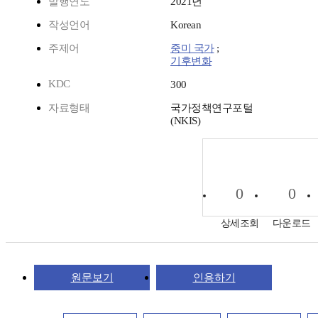
발행연도
2021년
작성언어
Korean
주제어
중미 국가
;
기후변화
KDC
300
자료형태
국가정책연구포털
(NKIS)
0
0
상세조회
다운로드
원문보기
인용하기