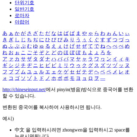
단위기호
일반기호
로마자
아랍어
あ
ぁ
か
が
さ
ざ
た
だ
な
は
ば
ぱ
ま
や
ゃ
ら
わ
ゎ
ん
い
ぃ
き
ぎ
し
じ
ち
ぢ
に
ひ
び
ぴ
み
り
う
ぅ
く
ぐ
す
ず
つ
づ
っ
ぬ
ふ
ぶ
ぷ
む
ゆ
ゅ
る
え
ぇ
け
げ
せ
ぜ
て
で
ね
へ
べ
ぺ
め
れ
お
ぉ
こ
ご
そ
ぞ
と
ど
の
ほ
ぼ
ぽ
も
よ
ょ
ろ
を
ア
ァ
カ
サ
ザ
タ
ダ
ナ
ハ
バ
パ
マ
ヤ
ャ
ラ
ワ
ヮ
ン
イ
ィ
キ
ギ
シ
ジ
チ
ヂ
ニ
ヒ
ビ
ピ
ミ
リ
ウ
ゥ
ク
グ
ス
ズ
ツ
ヅ
ッ
ヌ
フ
ブ
プ
ム
ユ
ュ
ル
エ
ェ
ケ
ゲ
セ
ゼ
テ
デ
ヘ
ベ
ペ
メ
レ
オ
ォ
コ
ゴ
ソ
ゾ
ト
ド
ノ
ホ
ボ
ポ
モ
ヨ
ョ
ロ
ヲ
―
http://chineseinput.net/
에서 pinyin(병음)방식으로 중국어를 변환
할 수 있습니다.
변환된 중국어를 복사하여 사용하시면 됩니다.
예시)
中文 을 입력하시려면
zhongwen
을 입력하시고 space를
누르시면됩니다.