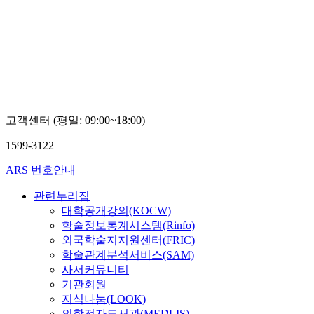
구
가
톨
릭
대
학
교
장
우
고객센터 (평일: 09:00~18:00)
영
1599-3122
ARS 번호안내
관련누리집
대학공개강의(KOCW)
학술정보통계시스템(Rinfo)
외국학술지지원센터(FRIC)
학술관계분석서비스(SAM)
사서커뮤니티
기관회원
지식나눔(LOOK)
의학전자도서관(MEDLIS)