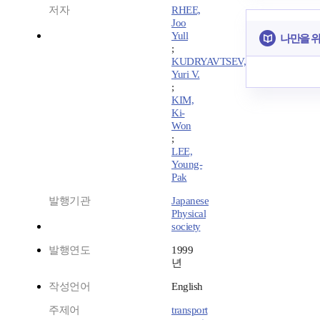
저자
RHEE,
Joo
Yull
나만을 
;
KUDRYAVTSEV,
Yuri V.
;
KIM,
Ki-
Won
;
LEE,
Young-
Pak
발행기관
Japanese
Physical
society
발행연도
1999
년
작성언어
English
주제어
transport