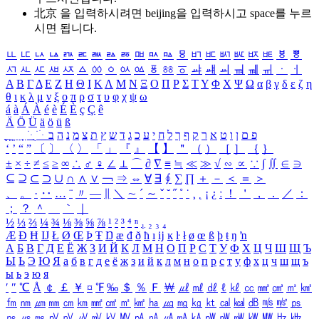
北京 을 입력하시려면
beijing
을 입력하시고 space를 누르
시면 됩니다.
ㅥ
ㅦ
ㅧ
ㅨ
ㅩ
ㅪ
ㅫ
ㅬ
ㅭ
ㅮ
ㅯ
ㅰ
ㅱ
ㅲ
ㅳ
ㅴ
ㅵ
ㅶ
ㅷ
ㅸ
ㅹ
ㅺ
ㅻ
ㅼ
ㅽ
ㅾ
ㅿ
ㆀ
ㆁ
ㆂ
ㆃ
ㆄ
ㆅ
ㆆ
ㆇ
ㆈ
ㆉ
ㆊ
ㆋ
ㆌ
ㆍ
ㆎ
Α
Β
Γ
Δ
Ε
Ζ
Η
Θ
Ι
Κ
Λ
Μ
Ν
Ξ
Ο
Π
Ρ
Σ
Τ
Υ
Φ
Χ
Ψ
Ω
α
β
γ
δ
ε
ζ
η
θ
ι
κ
λ
μ
ν
ξ
ο
π
ρ
σ
τ
υ
φ
χ
ψ
ω
á
à
Á
À
é
è
É
È
ç
Ç
ê
Ä
Ö
Ü
ä
ö
ü
ß
ְ
ֳ
ֲ
ֱ
ָ
ַ
ֵ
ֶ
ִ
ֹ
ּ
ֻ
ׂ
ׁ
ּ
ב
ה
נ
מ
צ
ת
ץ
ש
ד
ג
כ
ע
י
ח
ל
ך
ף
ק
ר
א
ט
ו
ן
ם
פ
‘
’
“
”
〔
〕
〈
〉
「
」
『
』
【
】
＂
（
）
［
］
｛
｝
±
×
÷
≠
≤
≥
∞
∴
♂
♀
∠
⊥
⌒
∂
∇
≡
≒
≪
≫
√
∽
∝
∵
∫
∬
∈
∋
⊆
⊇
⊂
⊃
∪
∩
∧
∨
￢
⇒
⇔
∀
∃
∮
∑
∏
＋
－
＜
＝
＞
、
。
·
‥
…
¨
〃
―
∥
＼
∼
´
～
ˇ
˘
˝
˚
˙
¸
˛
¡
¿
ː
！
＇
，
．
／
：
；
？
＾
＿
｀
｜
½
⅓
⅔
¼
¾
⅛
⅜
⅝
⅞
¹
²
³
⁴
ⁿ
₁
₂
₃
₄
Æ
Ð
Ħ
Ĳ
Ł
Ø
Œ
Þ
Ŧ
Ŋ
æ
đ
ð
ħ
ı
ĳ
ĸ
ŀ
ł
ø
œ
ß
þ
ŧ
ŋ
ŉ
А
Б
В
Г
Д
Е
Ё
Ж
З
И
Й
К
Л
М
Н
О
П
Р
С
Т
У
Ф
Х
Ц
Ч
Ш
Щ
Ъ
Ы
Ь
Э
Ю
Я
а
б
в
г
д
е
ё
ж
з
и
й
к
л
м
н
о
п
р
с
т
у
ф
х
ц
ч
ш
щ
ъ
ы
ь
э
ю
я
′
″
℃
Å
￠
￡
￥
¤
℉
‰
＄
％
Ｆ
￦
㎕
㎖
㎗
ℓ
㎘
㏄
㎣
㎤
㎥
㎦
㎙
㎚
㎛
㎜
㎝
㎞
㎟
㎠
㎡
㎢
㏊
㎍
㎎
㎏
㏏
㎈
㎉
㏈
㎧
㎨
㎰
㎱
㎲
㎳
㎴
㎵
㎶
㎷
㎸
㎹
㎀
㎁
㎂
㎃
㎄
㎺
㎻
㎽
㎾
㎿
㎐
㎑