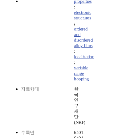
properties
;
electronic
structures
;
ordered
and
disordered
alloy films
;
localization
;
variable
range
hopping
자료형태
한
국
연
구
재
단
(NRF)
수록면
6401-