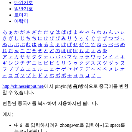
단위기호
일반기호
로마자
아랍어
あ
ぁ
か
が
さ
ざ
た
だ
な
は
ば
ぱ
ま
や
ゃ
ら
わ
ゎ
ん
い
ぃ
き
ぎ
し
じ
ち
ぢ
に
ひ
び
ぴ
み
り
う
ぅ
く
ぐ
す
ず
つ
づ
っ
ぬ
ふ
ぶ
ぷ
む
ゆ
ゅ
る
え
ぇ
け
げ
せ
ぜ
て
で
ね
へ
べ
ぺ
め
れ
お
ぉ
こ
ご
そ
ぞ
と
ど
の
ほ
ぼ
ぽ
も
よ
ょ
ろ
を
ア
ァ
カ
サ
ザ
タ
ダ
ナ
ハ
バ
パ
マ
ヤ
ャ
ラ
ワ
ヮ
ン
イ
ィ
キ
ギ
シ
ジ
チ
ヂ
ニ
ヒ
ビ
ピ
ミ
リ
ウ
ゥ
ク
グ
ス
ズ
ツ
ヅ
ッ
ヌ
フ
ブ
プ
ム
ユ
ュ
ル
エ
ェ
ケ
ゲ
セ
ゼ
テ
デ
ヘ
ベ
ペ
メ
レ
オ
ォ
コ
ゴ
ソ
ゾ
ト
ド
ノ
ホ
ボ
ポ
モ
ヨ
ョ
ロ
ヲ
―
http://chineseinput.net/
에서 pinyin(병음)방식으로 중국어를 변환
할 수 있습니다.
변환된 중국어를 복사하여 사용하시면 됩니다.
예시)
中文 을 입력하시려면
zhongwen
을 입력하시고 space를
누르시면됩니다.