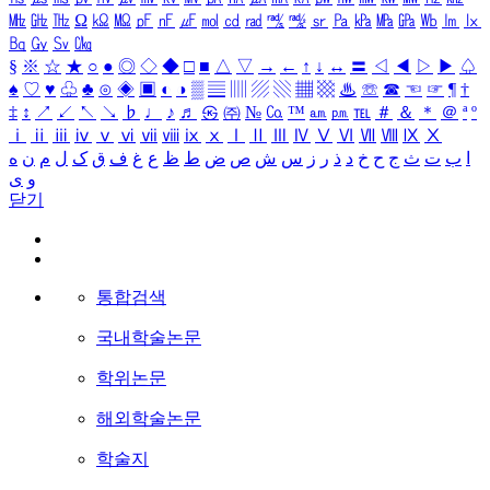
㎒
㎓
㎔
Ω
㏀
㏁
㎊
㎋
㎌
㏖
㏅
㎭
㎮
㎯
㏛
㎩
㎪
㎫
㎬
㏝
㏐
㏓
㏃
㏉
㏜
㏆
§
※
☆
★
○
●
◎
◇
◆
□
■
△
▽
→
←
↑
↓
↔
〓
◁
◀
▷
▶
♤
♠
♡
♥
♧
♣
⊙
◈
▣
◐
◑
▒
▤
▥
▨
▧
▦
▩
♨
☏
☎
☜
☞
¶
†
‡
↕
↗
↙
↖
↘
♭
♩
♪
♬
㉿
㈜
№
㏇
™
㏂
㏘
℡
＃
＆
＊
＠
ª
º
ⅰ
ⅱ
ⅲ
ⅳ
ⅴ
ⅵ
ⅶ
ⅷ
ⅸ
ⅹ
Ⅰ
Ⅱ
Ⅲ
Ⅳ
Ⅴ
Ⅵ
Ⅶ
Ⅷ
Ⅸ
Ⅹ
ا
ب
ت
ث
ج
ح
خ
د
ذ
ر
ز
س
ش
ص
ض
ط
ظ
ع
غ
ف
ق
ک
ل
م
ن
ه
و
ی
닫기
통합검색
국내학술논문
학위논문
해외학술논문
학술지