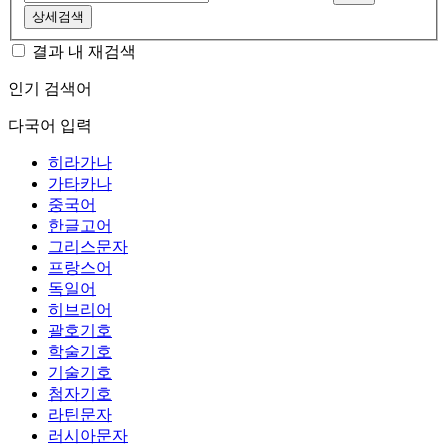
상세검색
결과 내 재검색
인기 검색어
다국어 입력
히라가나
가타카나
중국어
한글고어
그리스문자
프랑스어
독일어
히브리어
괄호기호
학술기호
기술기호
첨자기호
라틴문자
러시아문자