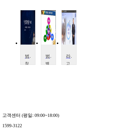
범죄예방론
범죄예방론
라이프 코칭
창
백
고
신
석
려
대
대
사
학
학
이
교
교
버
허
석
대
준
청
학
호
교
송
두
고객센터 (평일: 09:00~18:00)
호
1599-3122