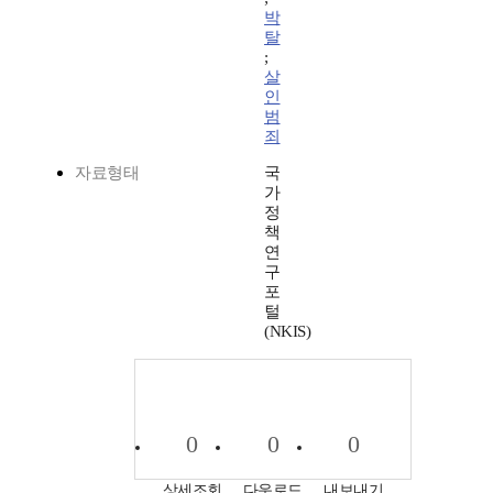
박
탈
;
살
인
범
죄
자료형태
국
가
정
책
연
구
포
털
(NKIS)
0
0
0
상세조회
다운로드
내보내기