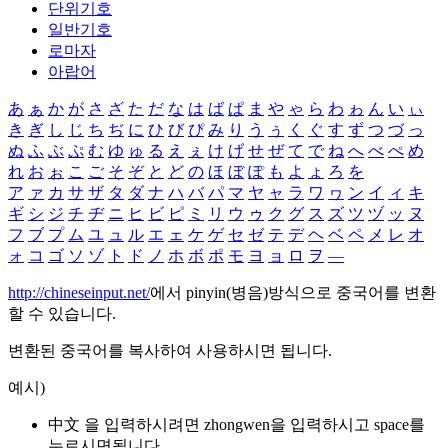
단위기호
일반기호
로마자
아랍어
あ
ぁ
か
が
さ
ざ
た
だ
な
は
ば
ぱ
ま
や
ゃ
ら
わ
ゎ
ん
い
ぃ
き
ぎ
し
じ
ち
ぢ
に
ひ
び
ぴ
み
り
う
ぅ
く
ぐ
す
ず
つ
づ
っ
ぬ
ふ
ぶ
ぷ
む
ゆ
ゅ
る
え
ぇ
け
げ
せ
ぜ
て
で
ね
へ
べ
ぺ
め
れ
お
ぉ
こ
ご
そ
ぞ
と
ど
の
ほ
ぼ
ぽ
も
よ
ょ
ろ
を
ア
ァ
カ
サ
ザ
タ
ダ
ナ
ハ
バ
パ
マ
ヤ
ャ
ラ
ワ
ヮ
ン
イ
ィ
キ
ギ
シ
ジ
チ
ヂ
ニ
ヒ
ビ
ピ
ミ
リ
ウ
ゥ
ク
グ
ス
ズ
ツ
ヅ
ッ
ヌ
フ
ブ
プ
ム
ユ
ュ
ル
エ
ェ
ケ
ゲ
セ
ゼ
テ
デ
ヘ
ベ
ペ
メ
レ
オ
ォ
コ
ゴ
ソ
ゾ
ト
ド
ノ
ホ
ボ
ポ
モ
ヨ
ョ
ロ
ヲ
―
http://chineseinput.net/
에서 pinyin(병음)방식으로 중국어를 변환
할 수 있습니다.
변환된 중국어를 복사하여 사용하시면 됩니다.
예시)
中文 을 입력하시려면
zhongwen
을 입력하시고 space를
누르시면됩니다.