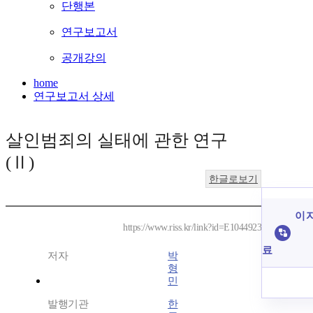
단행본
연구보고서
공개강의
home
연구보고서 상세
살인범죄의 실태에 관한 연구
(Ⅱ)
한글로보기
이 
https://www.riss.kr/link?id=E1044923
료
저자
박
형
민
발행기관
한