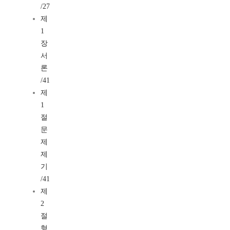
/27
제
1
장
서
론
/41
제
1
절
문
제
제
기
/41
제
2
절
형