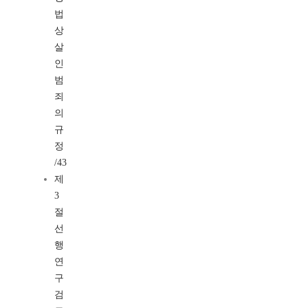
법
상
살
인
범
죄
의
규
정
/43
제
3
절
선
행
연
구
검