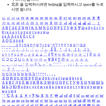
北京 을 입력하시려면
beijing
을 입력하시고 space를 누르
시면 됩니다.
ㅥ
ㅦ
ㅧ
ㅨ
ㅩ
ㅪ
ㅫ
ㅬ
ㅭ
ㅮ
ㅯ
ㅰ
ㅱ
ㅲ
ㅳ
ㅴ
ㅵ
ㅶ
ㅷ
ㅸ
ㅹ
ㅺ
ㅻ
ㅼ
ㅽ
ㅾ
ㅿ
ㆀ
ㆁ
ㆂ
ㆃ
ㆄ
ㆅ
ㆆ
ㆇ
ㆈ
ㆉ
ㆊ
ㆋ
ㆌ
ㆍ
ㆎ
Α
Β
Γ
Δ
Ε
Ζ
Η
Θ
Ι
Κ
Λ
Μ
Ν
Ξ
Ο
Π
Ρ
Σ
Τ
Υ
Φ
Χ
Ψ
Ω
α
β
γ
δ
ε
ζ
η
θ
ι
κ
λ
μ
ν
ξ
ο
π
ρ
σ
τ
υ
φ
χ
ψ
ω
á
à
Á
À
é
è
É
È
ç
Ç
ê
Ä
Ö
Ü
ä
ö
ü
ß
ְ
ֳ
ֲ
ֱ
ָ
ַ
ֵ
ֶ
ִ
ֹ
ּ
ֻ
ׂ
ׁ
ּ
ב
ה
נ
מ
צ
ת
ץ
ש
ד
ג
כ
ע
י
ח
ל
ך
ף
ק
ר
א
ט
ו
ן
ם
פ
‘
’
“
”
〔
〕
〈
〉
「
」
『
』
【
】
＂
（
）
［
］
｛
｝
±
×
÷
≠
≤
≥
∞
∴
♂
♀
∠
⊥
⌒
∂
∇
≡
≒
≪
≫
√
∽
∝
∵
∫
∬
∈
∋
⊆
⊇
⊂
⊃
∪
∩
∧
∨
￢
⇒
⇔
∀
∃
∮
∑
∏
＋
－
＜
＝
＞
、
。
·
‥
…
¨
〃
―
∥
＼
∼
´
～
ˇ
˘
˝
˚
˙
¸
˛
¡
¿
ː
！
＇
，
．
／
：
；
？
＾
＿
｀
｜
½
⅓
⅔
¼
¾
⅛
⅜
⅝
⅞
¹
²
³
⁴
ⁿ
₁
₂
₃
₄
Æ
Ð
Ħ
Ĳ
Ł
Ø
Œ
Þ
Ŧ
Ŋ
æ
đ
ð
ħ
ı
ĳ
ĸ
ŀ
ł
ø
œ
ß
þ
ŧ
ŋ
ŉ
А
Б
В
Г
Д
Е
Ё
Ж
З
И
Й
К
Л
М
Н
О
П
Р
С
Т
У
Ф
Х
Ц
Ч
Ш
Щ
Ъ
Ы
Ь
Э
Ю
Я
а
б
в
г
д
е
ё
ж
з
и
й
к
л
м
н
о
п
р
с
т
у
ф
х
ц
ч
ш
щ
ъ
ы
ь
э
ю
я
′
″
℃
Å
￠
￡
￥
¤
℉
‰
＄
％
Ｆ
￦
㎕
㎖
㎗
ℓ
㎘
㏄
㎣
㎤
㎥
㎦
㎙
㎚
㎛
㎜
㎝
㎞
㎟
㎠
㎡
㎢
㏊
㎍
㎎
㎏
㏏
㎈
㎉
㏈
㎧
㎨
㎰
㎱
㎲
㎳
㎴
㎵
㎶
㎷
㎸
㎹
㎀
㎁
㎂
㎃
㎄
㎺
㎻
㎽
㎾
㎿
㎐
㎑