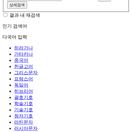
상세검색
결과 내 재검색
인기 검색어
다국어 입력
히라가나
가타카나
중국어
한글고어
그리스문자
프랑스어
독일어
히브리어
괄호기호
학술기호
기술기호
첨자기호
라틴문자
러시아문자