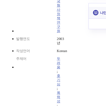
국
형
사
나만
정
책
연
구
원
발행연도
2003
년
작성언어
Korean
주제어
두
려
움
;
호
기
심
;
폭
력
성
;