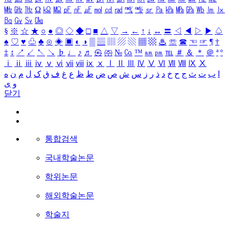
㎒
㎓
㎔
Ω
㏀
㏁
㎊
㎋
㎌
㏖
㏅
㎭
㎮
㎯
㏛
㎩
㎪
㎫
㎬
㏝
㏐
㏓
㏃
㏉
㏜
㏆
§
※
☆
★
○
●
◎
◇
◆
□
■
△
▽
→
←
↑
↓
↔
〓
◁
◀
▷
▶
♤
♠
♡
♥
♧
♣
⊙
◈
▣
◐
◑
▒
▤
▥
▨
▧
▦
▩
♨
☏
☎
☜
☞
¶
†
‡
↕
↗
↙
↖
↘
♭
♩
♪
♬
㉿
㈜
№
㏇
™
㏂
㏘
℡
＃
＆
＊
＠
ª
º
ⅰ
ⅱ
ⅲ
ⅳ
ⅴ
ⅵ
ⅶ
ⅷ
ⅸ
ⅹ
Ⅰ
Ⅱ
Ⅲ
Ⅳ
Ⅴ
Ⅵ
Ⅶ
Ⅷ
Ⅸ
Ⅹ
ا
ب
ت
ث
ج
ح
خ
د
ذ
ر
ز
س
ش
ص
ض
ط
ظ
ع
غ
ف
ق
ک
ل
م
ن
ه
و
ی
닫기
통합검색
국내학술논문
학위논문
해외학술논문
학술지