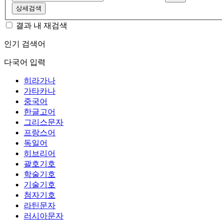
상세검색
결과 내 재검색
인기 검색어
다국어 입력
히라가나
가타카나
중국어
한글고어
그리스문자
프랑스어
독일어
히브리어
괄호기호
학술기호
기술기호
첨자기호
라틴문자
러시아문자