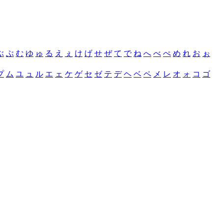
ぶ
ぷ
む
ゆ
ゅ
る
え
ぇ
け
げ
せ
ぜ
て
で
ね
へ
べ
ぺ
め
れ
お
ぉ
プ
ム
ユ
ュ
ル
エ
ェ
ケ
ゲ
セ
ゼ
テ
デ
ヘ
ベ
ペ
メ
レ
オ
ォ
コ
ゴ