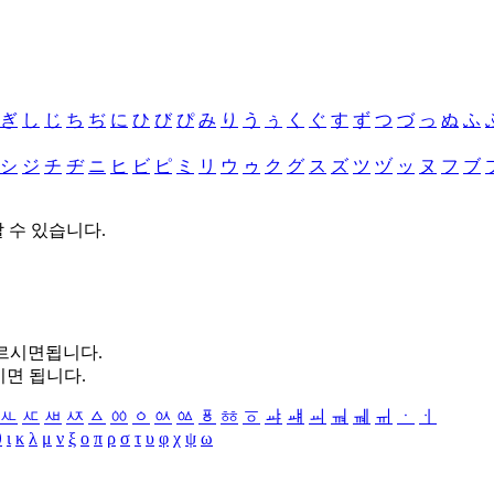
ぎ
し
じ
ち
ぢ
に
ひ
び
ぴ
み
り
う
ぅ
く
ぐ
す
ず
つ
づ
っ
ぬ
ふ
シ
ジ
チ
ヂ
ニ
ヒ
ビ
ピ
ミ
リ
ウ
ゥ
ク
グ
ス
ズ
ツ
ヅ
ッ
ヌ
フ
ブ
할 수 있습니다.
누르시면됩니다.
시면 됩니다.
ㅻ
ㅼ
ㅽ
ㅾ
ㅿ
ㆀ
ㆁ
ㆂ
ㆃ
ㆄ
ㆅ
ㆆ
ㆇ
ㆈ
ㆉ
ㆊ
ㆋ
ㆌ
ㆍ
ㆎ
θ
ι
κ
λ
μ
ν
ξ
ο
π
ρ
σ
τ
υ
φ
χ
ψ
ω