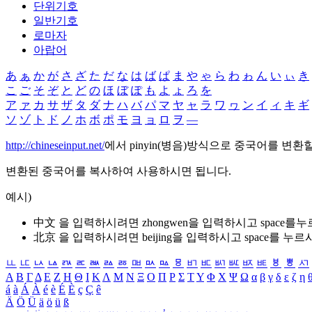
단위기호
일반기호
로마자
아랍어
あ
ぁ
か
が
さ
ざ
た
だ
な
は
ば
ぱ
ま
や
ゃ
ら
わ
ゎ
ん
い
ぃ
き
こ
ご
そ
ぞ
と
ど
の
ほ
ぼ
ぽ
も
よ
ょ
ろ
を
ア
ァ
カ
サ
ザ
タ
ダ
ナ
ハ
バ
パ
マ
ヤ
ャ
ラ
ワ
ヮ
ン
イ
ィ
キ
ギ
ソ
ゾ
ト
ド
ノ
ホ
ボ
ポ
モ
ヨ
ョ
ロ
ヲ
―
http://chineseinput.net/
에서 pinyin(병음)방식으로 중국어를 변환
변환된 중국어를 복사하여 사용하시면 됩니다.
예시)
中文 을 입력하시려면
zhongwen
을 입력하시고 space를
北京 을 입력하시려면
beijing
을 입력하시고 space를 누르
ㅥ
ㅦ
ㅧ
ㅨ
ㅩ
ㅪ
ㅫ
ㅬ
ㅭ
ㅮ
ㅯ
ㅰ
ㅱ
ㅲ
ㅳ
ㅴ
ㅵ
ㅶ
ㅷ
ㅸ
ㅹ
ㅺ
Α
Β
Γ
Δ
Ε
Ζ
Η
Θ
Ι
Κ
Λ
Μ
Ν
Ξ
Ο
Π
Ρ
Σ
Τ
Υ
Φ
Χ
Ψ
Ω
α
β
γ
δ
ε
ζ
η
á
à
Á
À
é
è
É
È
ç
Ç
ê
Ä
Ö
Ü
ä
ö
ü
ß