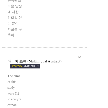
동위원소
비율 양상
에 대한
신뢰성 있
는 분석
자료를 구
축하...
다국어 초록 (Multilingual Abstract)
The aims
of this
study
were (1)
to analyze
carbon,