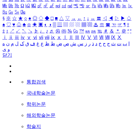
㎒
㎓
㎔
Ω
㏀
㏁
㎊
㎋
㎌
㏖
㏅
㎭
㎮
㎯
㏛
㎩
㎪
㎫
㎬
㏝
㏐
㏓
㏃
㏉
㏜
㏆
§
※
☆
★
○
●
◎
◇
◆
□
■
△
▽
→
←
↑
↓
↔
〓
◁
◀
▷
▶
♤
♠
♡
♥
♧
♣
⊙
◈
▣
◐
◑
▒
▤
▥
▨
▧
▦
▩
♨
☏
☎
☜
☞
¶
†
‡
↕
↗
↙
↖
↘
♭
♩
♪
♬
㉿
㈜
№
㏇
™
㏂
㏘
℡
＃
＆
＊
＠
ª
º
ⅰ
ⅱ
ⅲ
ⅳ
ⅴ
ⅵ
ⅶ
ⅷ
ⅸ
ⅹ
Ⅰ
Ⅱ
Ⅲ
Ⅳ
Ⅴ
Ⅵ
Ⅶ
Ⅷ
Ⅸ
Ⅹ
ا
ب
ت
ث
ج
ح
خ
د
ذ
ر
ز
س
ش
ص
ض
ط
ظ
ع
غ
ف
ق
ک
ل
م
ن
ه
و
ی
닫기
통합검색
국내학술논문
학위논문
해외학술논문
학술지