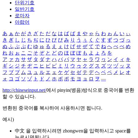
단위기호
일반기호
로마자
아랍어
あ
ぁ
か
が
さ
ざ
た
だ
な
は
ば
ぱ
ま
や
ゃ
ら
わ
ゎ
ん
い
ぃ
き
ぎ
し
じ
ち
ぢ
に
ひ
び
ぴ
み
り
う
ぅ
く
ぐ
す
ず
つ
づ
っ
ぬ
ふ
ぶ
ぷ
む
ゆ
ゅ
る
え
ぇ
け
げ
せ
ぜ
て
で
ね
へ
べ
ぺ
め
れ
お
ぉ
こ
ご
そ
ぞ
と
ど
の
ほ
ぼ
ぽ
も
よ
ょ
ろ
を
ア
ァ
カ
サ
ザ
タ
ダ
ナ
ハ
バ
パ
マ
ヤ
ャ
ラ
ワ
ヮ
ン
イ
ィ
キ
ギ
シ
ジ
チ
ヂ
ニ
ヒ
ビ
ピ
ミ
リ
ウ
ゥ
ク
グ
ス
ズ
ツ
ヅ
ッ
ヌ
フ
ブ
プ
ム
ユ
ュ
ル
エ
ェ
ケ
ゲ
セ
ゼ
テ
デ
ヘ
ベ
ペ
メ
レ
オ
ォ
コ
ゴ
ソ
ゾ
ト
ド
ノ
ホ
ボ
ポ
モ
ヨ
ョ
ロ
ヲ
―
http://chineseinput.net/
에서 pinyin(병음)방식으로 중국어를 변환
할 수 있습니다.
변환된 중국어를 복사하여 사용하시면 됩니다.
예시)
中文 을 입력하시려면
zhongwen
을 입력하시고 space를
누르시면됩니다.