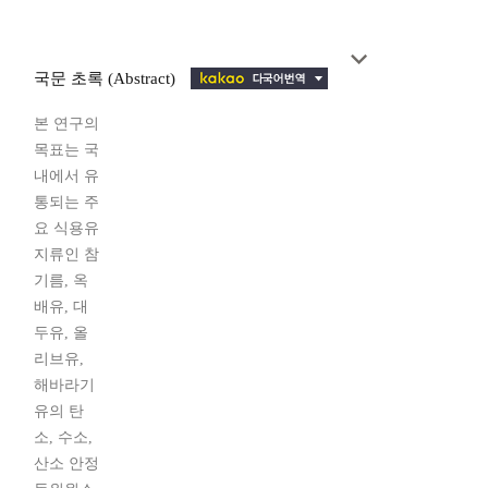
국문 초록 (Abstract)
본 연구의
목표는 국
내에서 유
통되는 주
요 식용유
지류인 참
기름, 옥
배유, 대
두유, 올
리브유,
해바라기
유의 탄
소, 수소,
산소 안정