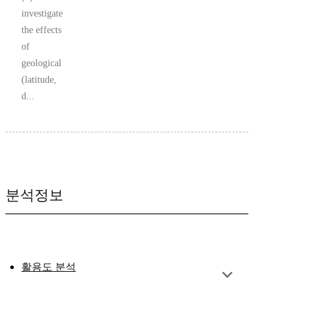
investigate
the effects
of
geological
(latitude,
d...
분석정보
활용도 분석