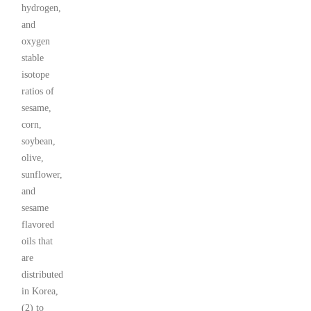
hydrogen,
and
oxygen
stable
isotope
ratios of
sesame,
corn,
soybean,
olive,
sunflower,
and
sesame
flavored
oils that
are
distributed
in Korea,
(2) to