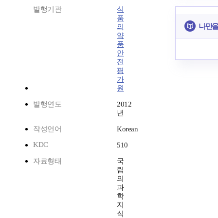
발행기관
식
품
나만을
의
약
품
안
전
평
가
원
발행연도
2012
년
작성언어
Korean
KDC
510
자료형태
국
립
의
과
학
지
식