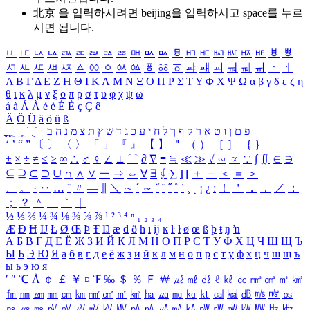
北京 을 입력하시려면
beijing
을 입력하시고 space를 누르
시면 됩니다.
ㅥ
ㅦ
ㅧ
ㅨ
ㅩ
ㅪ
ㅫ
ㅬ
ㅭ
ㅮ
ㅯ
ㅰ
ㅱ
ㅲ
ㅳ
ㅴ
ㅵ
ㅶ
ㅷ
ㅸ
ㅹ
ㅺ
ㅻ
ㅼ
ㅽ
ㅾ
ㅿ
ㆀ
ㆁ
ㆂ
ㆃ
ㆄ
ㆅ
ㆆ
ㆇ
ㆈ
ㆉ
ㆊ
ㆋ
ㆌ
ㆍ
ㆎ
Α
Β
Γ
Δ
Ε
Ζ
Η
Θ
Ι
Κ
Λ
Μ
Ν
Ξ
Ο
Π
Ρ
Σ
Τ
Υ
Φ
Χ
Ψ
Ω
α
β
γ
δ
ε
ζ
η
θ
ι
κ
λ
μ
ν
ξ
ο
π
ρ
σ
τ
υ
φ
χ
ψ
ω
á
à
Á
À
é
è
É
È
ç
Ç
ê
Ä
Ö
Ü
ä
ö
ü
ß
ְ
ֳ
ֲ
ֱ
ָ
ַ
ֵ
ֶ
ִ
ֹ
ּ
ֻ
ׂ
ׁ
ּ
ב
ה
נ
מ
צ
ת
ץ
ש
ד
ג
כ
ע
י
ח
ל
ך
ף
ק
ר
א
ט
ו
ן
ם
פ
‘
’
“
”
〔
〕
〈
〉
「
」
『
』
【
】
＂
（
）
［
］
｛
｝
±
×
÷
≠
≤
≥
∞
∴
♂
♀
∠
⊥
⌒
∂
∇
≡
≒
≪
≫
√
∽
∝
∵
∫
∬
∈
∋
⊆
⊇
⊂
⊃
∪
∩
∧
∨
￢
⇒
⇔
∀
∃
∮
∑
∏
＋
－
＜
＝
＞
、
。
·
‥
…
¨
〃
―
∥
＼
∼
´
～
ˇ
˘
˝
˚
˙
¸
˛
¡
¿
ː
！
＇
，
．
／
：
；
？
＾
＿
｀
｜
½
⅓
⅔
¼
¾
⅛
⅜
⅝
⅞
¹
²
³
⁴
ⁿ
₁
₂
₃
₄
Æ
Ð
Ħ
Ĳ
Ł
Ø
Œ
Þ
Ŧ
Ŋ
æ
đ
ð
ħ
ı
ĳ
ĸ
ŀ
ł
ø
œ
ß
þ
ŧ
ŋ
ŉ
А
Б
В
Г
Д
Е
Ё
Ж
З
И
Й
К
Л
М
Н
О
П
Р
С
Т
У
Ф
Х
Ц
Ч
Ш
Щ
Ъ
Ы
Ь
Э
Ю
Я
а
б
в
г
д
е
ё
ж
з
и
й
к
л
м
н
о
п
р
с
т
у
ф
х
ц
ч
ш
щ
ъ
ы
ь
э
ю
я
′
″
℃
Å
￠
￡
￥
¤
℉
‰
＄
％
Ｆ
￦
㎕
㎖
㎗
ℓ
㎘
㏄
㎣
㎤
㎥
㎦
㎙
㎚
㎛
㎜
㎝
㎞
㎟
㎠
㎡
㎢
㏊
㎍
㎎
㎏
㏏
㎈
㎉
㏈
㎧
㎨
㎰
㎱
㎲
㎳
㎴
㎵
㎶
㎷
㎸
㎹
㎀
㎁
㎂
㎃
㎄
㎺
㎻
㎽
㎾
㎿
㎐
㎑