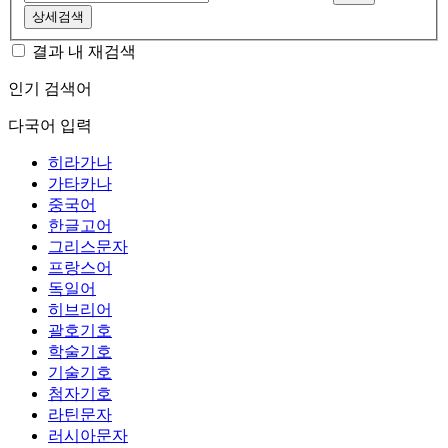
상세검색
결과 내 재검색
인기 검색어
다국어 입력
히라가나
가타카나
중국어
한글고어
그리스문자
프랑스어
독일어
히브리어
괄호기호
학술기호
기술기호
첨자기호
라틴문자
러시아문자