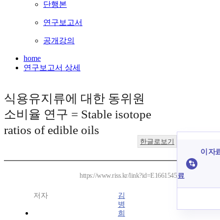
단행본
연구보고서
공개강의
home
연구보고서 상세
식용유지류에 대한 동위원
소비율 연구 = Stable isotope
ratios of edible oils
한글로보기
이 자료
료
https://www.riss.kr/link?id=E1661545
저자
김
병
희