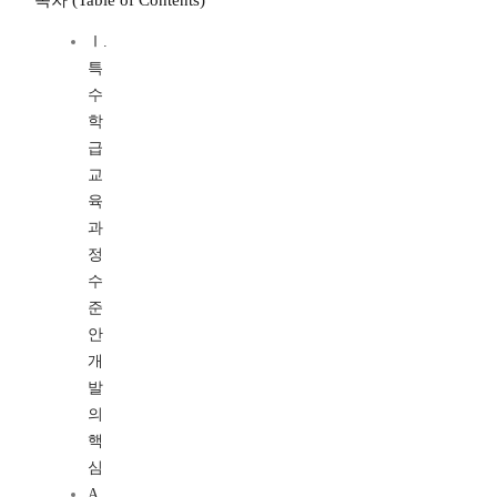
목차 (Table of Contents)
Ⅰ.
특
수
학
급
교
육
과
정
수
준
안
개
발
의
핵
심
A.