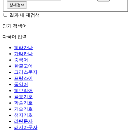
상세검색
결과 내 재검색
인기 검색어
다국어 입력
히라가나
가타카나
중국어
한글고어
그리스문자
프랑스어
독일어
히브리어
괄호기호
학술기호
기술기호
첨자기호
라틴문자
러시아문자