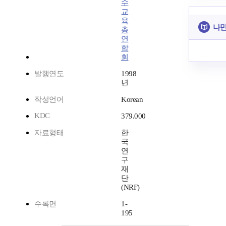
수
교
육
나만
총
연
합
회
발행연도
1998
년
작성언어
Korean
KDC
379.000
자료형태
한
국
연
구
재
단
(NRF)
수록면
1-
195