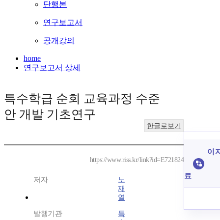
단행본
연구보고서
공개강의
home
연구보고서 상세
특수학급 순회 교육과정 수준
안 개발 기초연구
한글로보기
이 
https://www.riss.kr/link?id=E721824
료
저자
노
재
열
발행기관
특