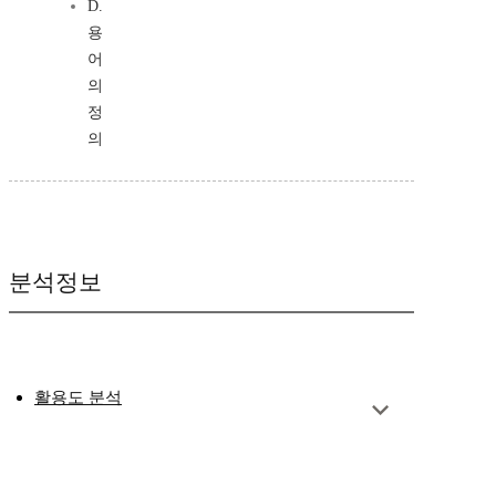
D.
용
어
의
정
의
분석정보
활용도 분석