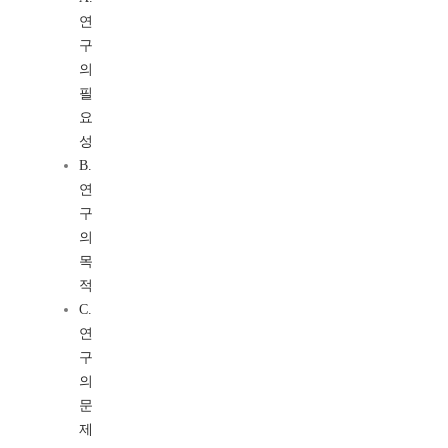
연
구
의
필
요
성
B.
연
구
의
목
적
C.
연
구
의
문
제