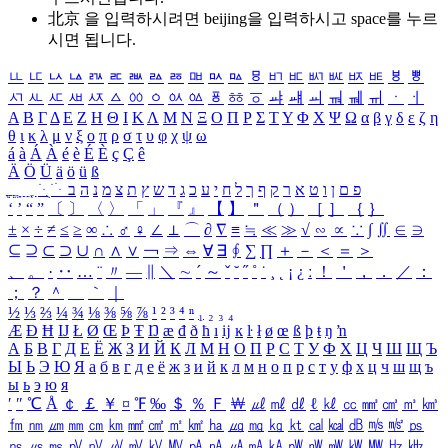
北京 을 입력하시려면
beijing
을 입력하시고 space를 누르
시면 됩니다.
ㅥ
ㅦ
ㅧ
ㅨ
ㅩ
ㅪ
ㅫ
ㅬ
ㅭ
ㅮ
ㅯ
ㅰ
ㅱ
ㅲ
ㅳ
ㅴ
ㅵ
ㅶ
ㅷ
ㅸ
ㅹ
ㅺ
ㅻ
ㅼ
ㅽ
ㅾ
ㅿ
ㆀ
ㆁ
ㆂ
ㆃ
ㆄ
ㆅ
ㆆ
ㆇ
ㆈ
ㆉ
ㆊ
ㆋ
ㆌ
ㆍ
ㆎ
Α
Β
Γ
Δ
Ε
Ζ
Η
Θ
Ι
Κ
Λ
Μ
Ν
Ξ
Ο
Π
Ρ
Σ
Τ
Υ
Φ
Χ
Ψ
Ω
α
β
γ
δ
ε
ζ
η
θ
ι
κ
λ
μ
ν
ξ
ο
π
ρ
σ
τ
υ
φ
χ
ψ
ω
á
à
Á
À
é
è
É
È
ç
Ç
ê
Ä
Ö
Ü
ä
ö
ü
ß
ְ
ֳ
ֲ
ֱ
ָ
ַ
ֵ
ֶ
ִ
ֹ
ּ
ֻ
ׂ
ׁ
ּ
ב
ה
נ
מ
צ
ת
ץ
ש
ד
ג
כ
ע
י
ח
ל
ך
ף
ק
ר
א
ט
ו
ן
ם
פ
‘
’
“
”
〔
〕
〈
〉
「
」
『
』
【
】
＂
（
）
［
］
｛
｝
±
×
÷
≠
≤
≥
∞
∴
♂
♀
∠
⊥
⌒
∂
∇
≡
≒
≪
≫
√
∽
∝
∵
∫
∬
∈
∋
⊆
⊇
⊂
⊃
∪
∩
∧
∨
￢
⇒
⇔
∀
∃
∮
∑
∏
＋
－
＜
＝
＞
、
。
·
‥
…
¨
〃
―
∥
＼
∼
´
～
ˇ
˘
˝
˚
˙
¸
˛
¡
¿
ː
！
＇
，
．
／
：
；
？
＾
＿
｀
｜
½
⅓
⅔
¼
¾
⅛
⅜
⅝
⅞
¹
²
³
⁴
ⁿ
₁
₂
₃
₄
Æ
Ð
Ħ
Ĳ
Ł
Ø
Œ
Þ
Ŧ
Ŋ
æ
đ
ð
ħ
ı
ĳ
ĸ
ŀ
ł
ø
œ
ß
þ
ŧ
ŋ
ŉ
А
Б
В
Г
Д
Е
Ё
Ж
З
И
Й
К
Л
М
Н
О
П
Р
С
Т
У
Ф
Х
Ц
Ч
Ш
Щ
Ъ
Ы
Ь
Э
Ю
Я
а
б
в
г
д
е
ё
ж
з
и
й
к
л
м
н
о
п
р
с
т
у
ф
х
ц
ч
ш
щ
ъ
ы
ь
э
ю
я
′
″
℃
Å
￠
￡
￥
¤
℉
‰
＄
％
Ｆ
￦
㎕
㎖
㎗
ℓ
㎘
㏄
㎣
㎤
㎥
㎦
㎙
㎚
㎛
㎜
㎝
㎞
㎟
㎠
㎡
㎢
㏊
㎍
㎎
㎏
㏏
㎈
㎉
㏈
㎧
㎨
㎰
㎱
㎲
㎳
㎴
㎵
㎶
㎷
㎸
㎹
㎀
㎁
㎂
㎃
㎄
㎺
㎻
㎽
㎾
㎿
㎐
㎑