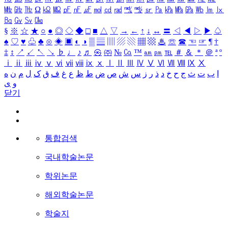
㎒
㎓
㎔
Ω
㏀
㏁
㎊
㎋
㎌
㏖
㏅
㎭
㎮
㎯
㏛
㎩
㎪
㎫
㎬
㏝
㏐
㏓
㏃
㏉
㏜
㏆
§
※
☆
★
○
●
◎
◇
◆
□
■
△
▽
→
←
↑
↓
↔
〓
◁
◀
▷
▶
♤
♠
♡
♥
♧
♣
⊙
◈
▣
◐
◑
▒
▤
▥
▨
▧
▦
▩
♨
☏
☎
☜
☞
¶
†
‡
↕
↗
↙
↖
↘
♭
♩
♪
♬
㉿
㈜
№
㏇
™
㏂
㏘
℡
＃
＆
＊
＠
ª
º
ⅰ
ⅱ
ⅲ
ⅳ
ⅴ
ⅵ
ⅶ
ⅷ
ⅸ
ⅹ
Ⅰ
Ⅱ
Ⅲ
Ⅳ
Ⅴ
Ⅵ
Ⅶ
Ⅷ
Ⅸ
Ⅹ
ا
ب
ت
ث
ج
ح
خ
د
ذ
ر
ز
س
ش
ص
ض
ط
ظ
ع
غ
ف
ق
ک
ل
م
ن
ه
و
ی
닫기
통합검색
국내학술논문
학위논문
해외학술논문
학술지