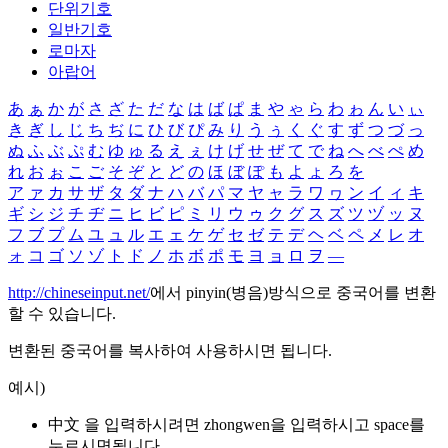
단위기호
일반기호
로마자
아랍어
あ
ぁ
か
が
さ
ざ
た
だ
な
は
ば
ぱ
ま
や
ゃ
ら
わ
ゎ
ん
い
ぃ
き
ぎ
し
じ
ち
ぢ
に
ひ
び
ぴ
み
り
う
ぅ
く
ぐ
す
ず
つ
づ
っ
ぬ
ふ
ぶ
ぷ
む
ゆ
ゅ
る
え
ぇ
け
げ
せ
ぜ
て
で
ね
へ
べ
ぺ
め
れ
お
ぉ
こ
ご
そ
ぞ
と
ど
の
ほ
ぼ
ぽ
も
よ
ょ
ろ
を
ア
ァ
カ
サ
ザ
タ
ダ
ナ
ハ
バ
パ
マ
ヤ
ャ
ラ
ワ
ヮ
ン
イ
ィ
キ
ギ
シ
ジ
チ
ヂ
ニ
ヒ
ビ
ピ
ミ
リ
ウ
ゥ
ク
グ
ス
ズ
ツ
ヅ
ッ
ヌ
フ
ブ
プ
ム
ユ
ュ
ル
エ
ェ
ケ
ゲ
セ
ゼ
テ
デ
ヘ
ベ
ペ
メ
レ
オ
ォ
コ
ゴ
ソ
ゾ
ト
ド
ノ
ホ
ボ
ポ
モ
ヨ
ョ
ロ
ヲ
―
http://chineseinput.net/
에서 pinyin(병음)방식으로 중국어를 변환
할 수 있습니다.
변환된 중국어를 복사하여 사용하시면 됩니다.
예시)
中文 을 입력하시려면
zhongwen
을 입력하시고 space를
누르시면됩니다.