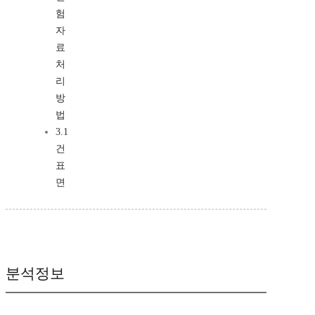
험
자
료
처
리
방
법
3.1
건
표
면
분석정보