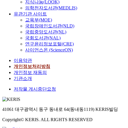
지식나눔(LOOK)
의학전자도서관(MEDLIS)
유관기관 사이트
교육부(MOE)
국립장애인도서관(NLD)
국립중앙도서관(NL)
국회도서관(NAL)
연구윤리정보포털(CRE)
사이언스온 (ScienceON)
이용약관
개인정보처리방침
개인정보 재동의
기관소개
저작물 게시중단요청
41061 대구광역시 동구 동내로 64(동내동1119) KERIS빌딩
Copyright© KERIS. ALL RIGHTS RESERVED