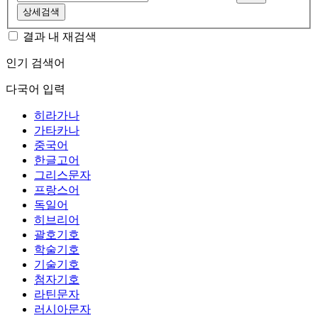
상세검색
결과 내 재검색
인기 검색어
다국어 입력
히라가나
가타카나
중국어
한글고어
그리스문자
프랑스어
독일어
히브리어
괄호기호
학술기호
기술기호
첨자기호
라틴문자
러시아문자