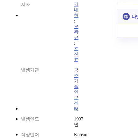
저자
김
내
현
나
;
오
왕
규
;
조
진
표
발행기관
공
조
기
술
연
구
센
터
발행연도
1997
년
작성언어
Korean