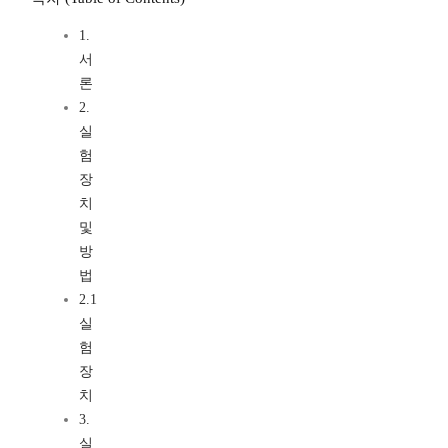
1.
서
론
2.
실
험
장
치
및
방
법
2.1
실
험
장
치
3.
실