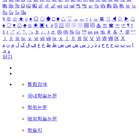
㎒
㎓
㎔
Ω
㏀
㏁
㎊
㎋
㎌
㏖
㏅
㎭
㎮
㎯
㏛
㎩
㎪
㎫
㎬
㏝
㏐
㏓
㏃
㏉
㏜
㏆
§
※
☆
★
○
●
◎
◇
◆
□
■
△
▽
→
←
↑
↓
↔
〓
◁
◀
▷
▶
♤
♠
♡
♥
♧
♣
⊙
◈
▣
◐
◑
▒
▤
▥
▨
▧
▦
▩
♨
☏
☎
☜
☞
¶
†
‡
↕
↗
↙
↖
↘
♭
♩
♪
♬
㉿
㈜
№
㏇
™
㏂
㏘
℡
＃
＆
＊
＠
ª
º
ⅰ
ⅱ
ⅲ
ⅳ
ⅴ
ⅵ
ⅶ
ⅷ
ⅸ
ⅹ
Ⅰ
Ⅱ
Ⅲ
Ⅳ
Ⅴ
Ⅵ
Ⅶ
Ⅷ
Ⅸ
Ⅹ
ا
ب
ت
ث
ج
ح
خ
د
ذ
ر
ز
س
ش
ص
ض
ط
ظ
ع
غ
ف
ق
ک
ل
م
ن
ه
و
ی
닫기
통합검색
국내학술논문
학위논문
해외학술논문
학술지