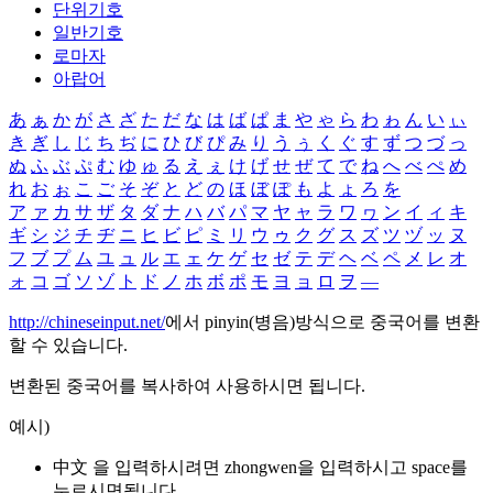
단위기호
일반기호
로마자
아랍어
あ
ぁ
か
が
さ
ざ
た
だ
な
は
ば
ぱ
ま
や
ゃ
ら
わ
ゎ
ん
い
ぃ
き
ぎ
し
じ
ち
ぢ
に
ひ
び
ぴ
み
り
う
ぅ
く
ぐ
す
ず
つ
づ
っ
ぬ
ふ
ぶ
ぷ
む
ゆ
ゅ
る
え
ぇ
け
げ
せ
ぜ
て
で
ね
へ
べ
ぺ
め
れ
お
ぉ
こ
ご
そ
ぞ
と
ど
の
ほ
ぼ
ぽ
も
よ
ょ
ろ
を
ア
ァ
カ
サ
ザ
タ
ダ
ナ
ハ
バ
パ
マ
ヤ
ャ
ラ
ワ
ヮ
ン
イ
ィ
キ
ギ
シ
ジ
チ
ヂ
ニ
ヒ
ビ
ピ
ミ
リ
ウ
ゥ
ク
グ
ス
ズ
ツ
ヅ
ッ
ヌ
フ
ブ
プ
ム
ユ
ュ
ル
エ
ェ
ケ
ゲ
セ
ゼ
テ
デ
ヘ
ベ
ペ
メ
レ
オ
ォ
コ
ゴ
ソ
ゾ
ト
ド
ノ
ホ
ボ
ポ
モ
ヨ
ョ
ロ
ヲ
―
http://chineseinput.net/
에서 pinyin(병음)방식으로 중국어를 변환
할 수 있습니다.
변환된 중국어를 복사하여 사용하시면 됩니다.
예시)
中文 을 입력하시려면
zhongwen
을 입력하시고 space를
누르시면됩니다.