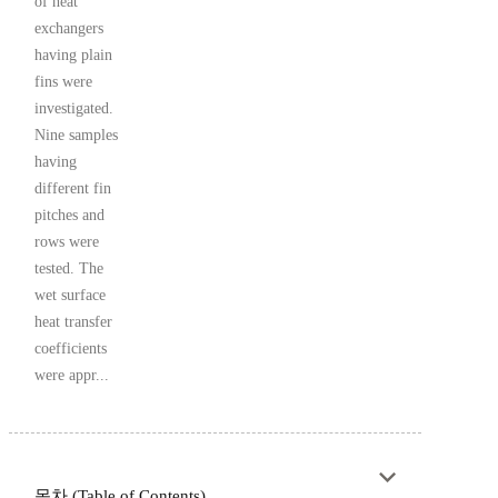
of heat
exchangers
having plain
fins were
investigated.
Nine samples
having
different fin
pitches and
rows were
tested. The
wet surface
heat transfer
coefficients
were appr...
목차 (Table of Contents)