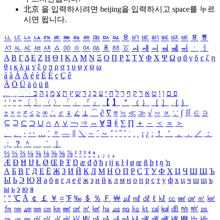
北京 을 입력하시려면
beijing
을 입력하시고 space를 누르
시면 됩니다.
ㅥ
ㅦ
ㅧ
ㅨ
ㅩ
ㅪ
ㅫ
ㅬ
ㅭ
ㅮ
ㅯ
ㅰ
ㅱ
ㅲ
ㅳ
ㅴ
ㅵ
ㅶ
ㅷ
ㅸ
ㅹ
ㅺ
ㅻ
ㅼ
ㅽ
ㅾ
ㅿ
ㆀ
ㆁ
ㆂ
ㆃ
ㆄ
ㆅ
ㆆ
ㆇ
ㆈ
ㆉ
ㆊ
ㆋ
ㆌ
ㆍ
ㆎ
Α
Β
Γ
Δ
Ε
Ζ
Η
Θ
Ι
Κ
Λ
Μ
Ν
Ξ
Ο
Π
Ρ
Σ
Τ
Υ
Φ
Χ
Ψ
Ω
α
β
γ
δ
ε
ζ
η
θ
ι
κ
λ
μ
ν
ξ
ο
π
ρ
σ
τ
υ
φ
χ
ψ
ω
á
à
Á
À
é
è
É
È
ç
Ç
ê
Ä
Ö
Ü
ä
ö
ü
ß
ְ
ֳ
ֲ
ֱ
ָ
ַ
ֵ
ֶ
ִ
ֹ
ּ
ֻ
ׂ
ׁ
ּ
ב
ה
נ
מ
צ
ת
ץ
ש
ד
ג
כ
ע
י
ח
ל
ך
ף
ק
ר
א
ט
ו
ן
ם
פ
‘
’
“
”
〔
〕
〈
〉
「
」
『
』
【
】
＂
（
）
［
］
｛
｝
±
×
÷
≠
≤
≥
∞
∴
♂
♀
∠
⊥
⌒
∂
∇
≡
≒
≪
≫
√
∽
∝
∵
∫
∬
∈
∋
⊆
⊇
⊂
⊃
∪
∩
∧
∨
￢
⇒
⇔
∀
∃
∮
∑
∏
＋
－
＜
＝
＞
、
。
·
‥
…
¨
〃
―
∥
＼
∼
´
～
ˇ
˘
˝
˚
˙
¸
˛
¡
¿
ː
！
＇
，
．
／
：
；
？
＾
＿
｀
｜
½
⅓
⅔
¼
¾
⅛
⅜
⅝
⅞
¹
²
³
⁴
ⁿ
₁
₂
₃
₄
Æ
Ð
Ħ
Ĳ
Ł
Ø
Œ
Þ
Ŧ
Ŋ
æ
đ
ð
ħ
ı
ĳ
ĸ
ŀ
ł
ø
œ
ß
þ
ŧ
ŋ
ŉ
А
Б
В
Г
Д
Е
Ё
Ж
З
И
Й
К
Л
М
Н
О
П
Р
С
Т
У
Ф
Х
Ц
Ч
Ш
Щ
Ъ
Ы
Ь
Э
Ю
Я
а
б
в
г
д
е
ё
ж
з
и
й
к
л
м
н
о
п
р
с
т
у
ф
х
ц
ч
ш
щ
ъ
ы
ь
э
ю
я
′
″
℃
Å
￠
￡
￥
¤
℉
‰
＄
％
Ｆ
￦
㎕
㎖
㎗
ℓ
㎘
㏄
㎣
㎤
㎥
㎦
㎙
㎚
㎛
㎜
㎝
㎞
㎟
㎠
㎡
㎢
㏊
㎍
㎎
㎏
㏏
㎈
㎉
㏈
㎧
㎨
㎰
㎱
㎲
㎳
㎴
㎵
㎶
㎷
㎸
㎹
㎀
㎁
㎂
㎃
㎄
㎺
㎻
㎽
㎾
㎿
㎐
㎑