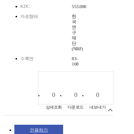
KDC
553.000
자료형태
한
국
연
구
재
단
(NRF)
수록면
83-
108
0
0
0
상세조회
다운로드
내보내기
인용하기