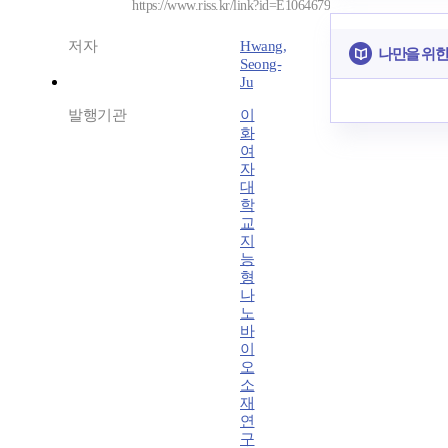
https://www.riss.kr/link?id=E1064679
저자
Hwang,
나만을 위한
Seong-
Ju
발행기관
이
화
여
자
대
학
교
지
능
형
나
노
바
이
오
소
재
연
구