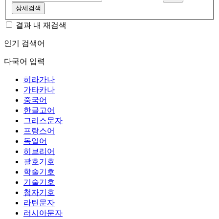
상세검색
결과 내 재검색
인기 검색어
다국어 입력
히라가나
가타카나
중국어
한글고어
그리스문자
프랑스어
독일어
히브리어
괄호기호
학술기호
기술기호
첨자기호
라틴문자
러시아문자