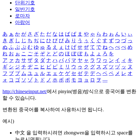
단위기호
일반기호
로마자
아랍어
あ
ぁ
か
が
さ
ざ
た
だ
な
は
ば
ぱ
ま
や
ゃ
ら
わ
ゎ
ん
い
ぃ
き
ぎ
し
じ
ち
ぢ
に
ひ
び
ぴ
み
り
う
ぅ
く
ぐ
す
ず
つ
づ
っ
ぬ
ふ
ぶ
ぷ
む
ゆ
ゅ
る
え
ぇ
け
げ
せ
ぜ
て
で
ね
へ
べ
ぺ
め
れ
お
ぉ
こ
ご
そ
ぞ
と
ど
の
ほ
ぼ
ぽ
も
よ
ょ
ろ
を
ア
ァ
カ
サ
ザ
タ
ダ
ナ
ハ
バ
パ
マ
ヤ
ャ
ラ
ワ
ヮ
ン
イ
ィ
キ
ギ
シ
ジ
チ
ヂ
ニ
ヒ
ビ
ピ
ミ
リ
ウ
ゥ
ク
グ
ス
ズ
ツ
ヅ
ッ
ヌ
フ
ブ
プ
ム
ユ
ュ
ル
エ
ェ
ケ
ゲ
セ
ゼ
テ
デ
ヘ
ベ
ペ
メ
レ
オ
ォ
コ
ゴ
ソ
ゾ
ト
ド
ノ
ホ
ボ
ポ
モ
ヨ
ョ
ロ
ヲ
―
http://chineseinput.net/
에서 pinyin(병음)방식으로 중국어를 변환
할 수 있습니다.
변환된 중국어를 복사하여 사용하시면 됩니다.
예시)
中文 을 입력하시려면
zhongwen
을 입력하시고 space를
누르시면됩니다.