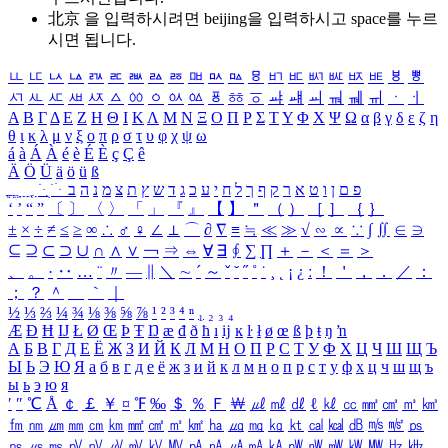
北京 을 입력하시려면
beijing
을 입력하시고 space를 누르
시면 됩니다.
ㅥ
ㅦ
ㅧ
ㅨ
ㅩ
ㅪ
ㅫ
ㅬ
ㅭ
ㅮ
ㅯ
ㅰ
ㅱ
ㅲ
ㅳ
ㅴ
ㅵ
ㅶ
ㅷ
ㅸ
ㅹ
ㅺ
ㅻ
ㅼ
ㅽ
ㅾ
ㅿ
ㆀ
ㆁ
ㆂ
ㆃ
ㆄ
ㆅ
ㆆ
ㆇ
ㆈ
ㆉ
ㆊ
ㆋ
ㆌ
ㆍ
ㆎ
Α
Β
Γ
Δ
Ε
Ζ
Η
Θ
Ι
Κ
Λ
Μ
Ν
Ξ
Ο
Π
Ρ
Σ
Τ
Υ
Φ
Χ
Ψ
Ω
α
β
γ
δ
ε
ζ
η
θ
ι
κ
λ
μ
ν
ξ
ο
π
ρ
σ
τ
υ
φ
χ
ψ
ω
á
à
Á
À
é
è
É
È
ç
Ç
ê
Ä
Ö
Ü
ä
ö
ü
ß
ְ
ֳ
ֲ
ֱ
ָ
ַ
ֵ
ֶ
ִ
ֹ
ּ
ֻ
ׂ
ׁ
ּ
ב
ה
נ
מ
צ
ת
ץ
ש
ד
ג
כ
ע
י
ח
ל
ך
ף
ק
ר
א
ט
ו
ן
ם
פ
‘
’
“
”
〔
〕
〈
〉
「
」
『
』
【
】
＂
（
）
［
］
｛
｝
±
×
÷
≠
≤
≥
∞
∴
♂
♀
∠
⊥
⌒
∂
∇
≡
≒
≪
≫
√
∽
∝
∵
∫
∬
∈
∋
⊆
⊇
⊂
⊃
∪
∩
∧
∨
￢
⇒
⇔
∀
∃
∮
∑
∏
＋
－
＜
＝
＞
、
。
·
‥
…
¨
〃
―
∥
＼
∼
´
～
ˇ
˘
˝
˚
˙
¸
˛
¡
¿
ː
！
＇
，
．
／
：
；
？
＾
＿
｀
｜
½
⅓
⅔
¼
¾
⅛
⅜
⅝
⅞
¹
²
³
⁴
ⁿ
₁
₂
₃
₄
Æ
Ð
Ħ
Ĳ
Ł
Ø
Œ
Þ
Ŧ
Ŋ
æ
đ
ð
ħ
ı
ĳ
ĸ
ŀ
ł
ø
œ
ß
þ
ŧ
ŋ
ŉ
А
Б
В
Г
Д
Е
Ё
Ж
З
И
Й
К
Л
М
Н
О
П
Р
С
Т
У
Ф
Х
Ц
Ч
Ш
Щ
Ъ
Ы
Ь
Э
Ю
Я
а
б
в
г
д
е
ё
ж
з
и
й
к
л
м
н
о
п
р
с
т
у
ф
х
ц
ч
ш
щ
ъ
ы
ь
э
ю
я
′
″
℃
Å
￠
￡
￥
¤
℉
‰
＄
％
Ｆ
￦
㎕
㎖
㎗
ℓ
㎘
㏄
㎣
㎤
㎥
㎦
㎙
㎚
㎛
㎜
㎝
㎞
㎟
㎠
㎡
㎢
㏊
㎍
㎎
㎏
㏏
㎈
㎉
㏈
㎧
㎨
㎰
㎱
㎲
㎳
㎴
㎵
㎶
㎷
㎸
㎹
㎀
㎁
㎂
㎃
㎄
㎺
㎻
㎽
㎾
㎿
㎐
㎑