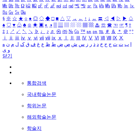
㎒
㎓
㎔
Ω
㏀
㏁
㎊
㎋
㎌
㏖
㏅
㎭
㎮
㎯
㏛
㎩
㎪
㎫
㎬
㏝
㏐
㏓
㏃
㏉
㏜
㏆
§
※
☆
★
○
●
◎
◇
◆
□
■
△
▽
→
←
↑
↓
↔
〓
◁
◀
▷
▶
♤
♠
♡
♥
♧
♣
⊙
◈
▣
◐
◑
▒
▤
▥
▨
▧
▦
▩
♨
☏
☎
☜
☞
¶
†
‡
↕
↗
↙
↖
↘
♭
♩
♪
♬
㉿
㈜
№
㏇
™
㏂
㏘
℡
＃
＆
＊
＠
ª
º
ⅰ
ⅱ
ⅲ
ⅳ
ⅴ
ⅵ
ⅶ
ⅷ
ⅸ
ⅹ
Ⅰ
Ⅱ
Ⅲ
Ⅳ
Ⅴ
Ⅵ
Ⅶ
Ⅷ
Ⅸ
Ⅹ
ا
ب
ت
ث
ج
ح
خ
د
ذ
ر
ز
س
ش
ص
ض
ط
ظ
ع
غ
ف
ق
ک
ل
م
ن
ه
و
ی
닫기
통합검색
국내학술논문
학위논문
해외학술논문
학술지