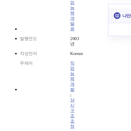
업
능
력
나만
개
발
원
발행연도
2003
년
작성언어
Korean
주제어
직
업
능
력
개
발
;
상
시
구
조
조
정