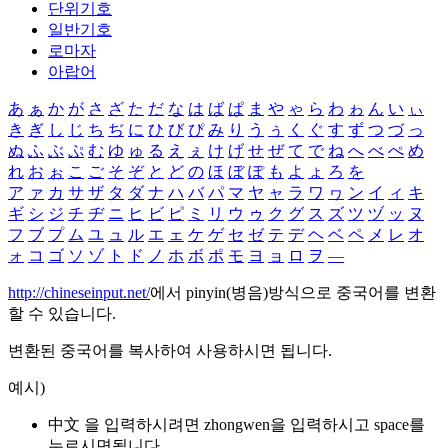
단위기호
일반기호
로마자
아랍어
あ
ぁ
か
が
さ
ざ
た
だ
な
は
ば
ぱ
ま
や
ゃ
ら
わ
ゎ
ん
い
ぃ
き
ぎ
し
じ
ち
ぢ
に
ひ
び
ぴ
み
り
う
ぅ
く
ぐ
す
ず
つ
づ
っ
ぬ
ふ
ぶ
ぷ
む
ゆ
ゅ
る
え
ぇ
け
げ
せ
ぜ
て
で
ね
へ
べ
ぺ
め
れ
お
ぉ
こ
ご
そ
ぞ
と
ど
の
ほ
ぼ
ぽ
も
よ
ょ
ろ
を
ア
ァ
カ
サ
ザ
タ
ダ
ナ
ハ
バ
パ
マ
ヤ
ャ
ラ
ワ
ヮ
ン
イ
ィ
キ
ギ
シ
ジ
チ
ヂ
ニ
ヒ
ビ
ピ
ミ
リ
ウ
ゥ
ク
グ
ス
ズ
ツ
ヅ
ッ
ヌ
フ
ブ
プ
ム
ユ
ュ
ル
エ
ェ
ケ
ゲ
セ
ゼ
テ
デ
ヘ
ベ
ペ
メ
レ
オ
ォ
コ
ゴ
ソ
ゾ
ト
ド
ノ
ホ
ボ
ポ
モ
ヨ
ョ
ロ
ヲ
―
http://chineseinput.net/
에서 pinyin(병음)방식으로 중국어를 변환
할 수 있습니다.
변환된 중국어를 복사하여 사용하시면 됩니다.
예시)
中文 을 입력하시려면
zhongwen
을 입력하시고 space를
누르시면됩니다.