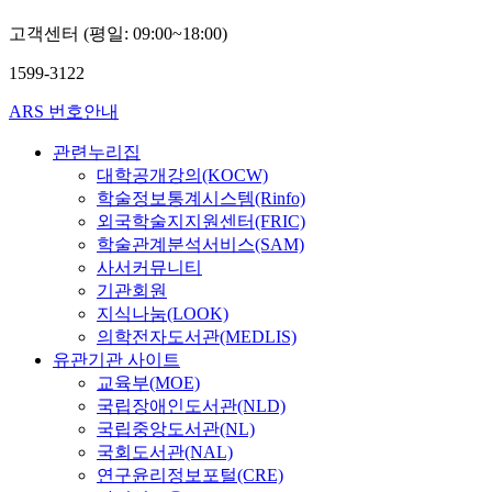
고객센터 (평일: 09:00~18:00)
1599-3122
ARS 번호안내
관련누리집
대학공개강의(KOCW)
학술정보통계시스템(Rinfo)
외국학술지지원센터(FRIC)
학술관계분석서비스(SAM)
사서커뮤니티
기관회원
지식나눔(LOOK)
의학전자도서관(MEDLIS)
유관기관 사이트
교육부(MOE)
국립장애인도서관(NLD)
국립중앙도서관(NL)
국회도서관(NAL)
연구윤리정보포털(CRE)