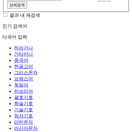
상세검색
결과 내 재검색
인기 검색어
다국어 입력
히라가나
가타카나
중국어
한글고어
그리스문자
프랑스어
독일어
히브리어
괄호기호
학술기호
기술기호
첨자기호
라틴문자
러시아문자