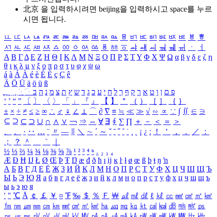
北京 을 입력하시려면
beijing
을 입력하시고 space를 누르
시면 됩니다.
ㅥ
ㅦ
ㅧ
ㅨ
ㅩ
ㅪ
ㅫ
ㅬ
ㅭ
ㅮ
ㅯ
ㅰ
ㅱ
ㅲ
ㅳ
ㅴ
ㅵ
ㅶ
ㅷ
ㅸ
ㅹ
ㅺ
ㅻ
ㅼ
ㅽ
ㅾ
ㅿ
ㆀ
ㆁ
ㆂ
ㆃ
ㆄ
ㆅ
ㆆ
ㆇ
ㆈ
ㆉ
ㆊ
ㆋ
ㆌ
ㆍ
ㆎ
Α
Β
Γ
Δ
Ε
Ζ
Η
Θ
Ι
Κ
Λ
Μ
Ν
Ξ
Ο
Π
Ρ
Σ
Τ
Υ
Φ
Χ
Ψ
Ω
α
β
γ
δ
ε
ζ
η
θ
ι
κ
λ
μ
ν
ξ
ο
π
ρ
σ
τ
υ
φ
χ
ψ
ω
á
à
Á
À
é
è
É
È
ç
Ç
ê
Ä
Ö
Ü
ä
ö
ü
ß
ְ
ֳ
ֲ
ֱ
ָ
ַ
ֵ
ֶ
ִ
ֹ
ּ
ֻ
ׂ
ׁ
ּ
ב
ה
נ
מ
צ
ת
ץ
ש
ד
ג
כ
ע
י
ח
ל
ך
ף
ק
ר
א
ט
ו
ן
ם
פ
‘
’
“
”
〔
〕
〈
〉
「
」
『
』
【
】
＂
（
）
［
］
｛
｝
±
×
÷
≠
≤
≥
∞
∴
♂
♀
∠
⊥
⌒
∂
∇
≡
≒
≪
≫
√
∽
∝
∵
∫
∬
∈
∋
⊆
⊇
⊂
⊃
∪
∩
∧
∨
￢
⇒
⇔
∀
∃
∮
∑
∏
＋
－
＜
＝
＞
、
。
·
‥
…
¨
〃
―
∥
＼
∼
´
～
ˇ
˘
˝
˚
˙
¸
˛
¡
¿
ː
！
＇
，
．
／
：
；
？
＾
＿
｀
｜
½
⅓
⅔
¼
¾
⅛
⅜
⅝
⅞
¹
²
³
⁴
ⁿ
₁
₂
₃
₄
Æ
Ð
Ħ
Ĳ
Ł
Ø
Œ
Þ
Ŧ
Ŋ
æ
đ
ð
ħ
ı
ĳ
ĸ
ŀ
ł
ø
œ
ß
þ
ŧ
ŋ
ŉ
А
Б
В
Г
Д
Е
Ё
Ж
З
И
Й
К
Л
М
Н
О
П
Р
С
Т
У
Ф
Х
Ц
Ч
Ш
Щ
Ъ
Ы
Ь
Э
Ю
Я
а
б
в
г
д
е
ё
ж
з
и
й
к
л
м
н
о
п
р
с
т
у
ф
х
ц
ч
ш
щ
ъ
ы
ь
э
ю
я
′
″
℃
Å
￠
￡
￥
¤
℉
‰
＄
％
Ｆ
￦
㎕
㎖
㎗
ℓ
㎘
㏄
㎣
㎤
㎥
㎦
㎙
㎚
㎛
㎜
㎝
㎞
㎟
㎠
㎡
㎢
㏊
㎍
㎎
㎏
㏏
㎈
㎉
㏈
㎧
㎨
㎰
㎱
㎲
㎳
㎴
㎵
㎶
㎷
㎸
㎹
㎀
㎁
㎂
㎃
㎄
㎺
㎻
㎽
㎾
㎿
㎐
㎑