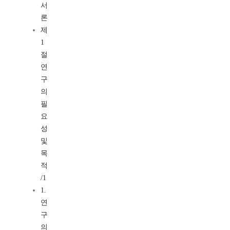
서
론
제
1
절
연
구
의
필
요
성
및
목
적
/1
1.
연
구
의