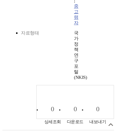
;
중
고
령
자
자료형태
국
가
정
책
연
구
포
털
(NKIS)
0
0
0
상세조회
다운로드
내보내기