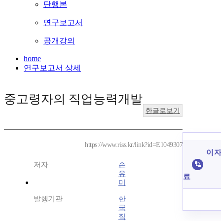
단행본
연구보고서
공개강의
home
연구보고서 상세
중고령자의 직업능력개발
한글로보기
https://www.riss.kr/link?id=E1049307
이 자
저자
손
유
료
미
발행기관
한
국
직