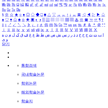
㎒
㎓
㎔
Ω
㏀
㏁
㎊
㎋
㎌
㏖
㏅
㎭
㎮
㎯
㏛
㎩
㎪
㎫
㎬
㏝
㏐
㏓
㏃
㏉
㏜
㏆
§
※
☆
★
○
●
◎
◇
◆
□
■
△
▽
→
←
↑
↓
↔
〓
◁
◀
▷
▶
♤
♠
♡
♥
♧
♣
⊙
◈
▣
◐
◑
▒
▤
▥
▨
▧
▦
▩
♨
☏
☎
☜
☞
¶
†
‡
↕
↗
↙
↖
↘
♭
♩
♪
♬
㉿
㈜
№
㏇
™
㏂
㏘
℡
＃
＆
＊
＠
ª
º
ⅰ
ⅱ
ⅲ
ⅳ
ⅴ
ⅵ
ⅶ
ⅷ
ⅸ
ⅹ
Ⅰ
Ⅱ
Ⅲ
Ⅳ
Ⅴ
Ⅵ
Ⅶ
Ⅷ
Ⅸ
Ⅹ
ا
ب
ت
ث
ج
ح
خ
د
ذ
ر
ز
س
ش
ص
ض
ط
ظ
ع
غ
ف
ق
ک
ل
م
ن
ه
و
ی
닫기
통합검색
국내학술논문
학위논문
해외학술논문
학술지