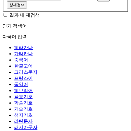
상세검색
결과 내 재검색
인기 검색어
다국어 입력
히라가나
가타카나
중국어
한글고어
그리스문자
프랑스어
독일어
히브리어
괄호기호
학술기호
기술기호
첨자기호
라틴문자
러시아문자