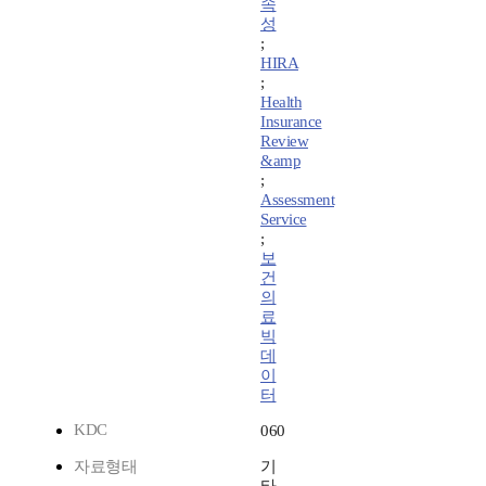
속
성
;
HIRA
;
Health
Insurance
Review
&amp
;
Assessment
Service
;
보
건
의
료
빅
데
이
터
KDC
060
자료형태
기