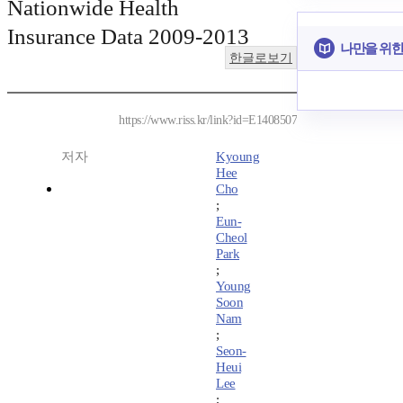
Nationwide Health
Insurance Data 2009-2013
나만을 위한
한글로보기
https://www.riss.kr/link?id=E1408507
저자
Kyoung
Hee
Cho
;
Eun-
Cheol
Park
;
Young
Soon
Nam
;
Seon-
Heui
Lee
;