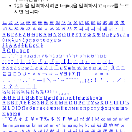
北京 을 입력하시려면
beijing
을 입력하시고 space를 누르
시면 됩니다.
ㅥ
ㅦ
ㅧ
ㅨ
ㅩ
ㅪ
ㅫ
ㅬ
ㅭ
ㅮ
ㅯ
ㅰ
ㅱ
ㅲ
ㅳ
ㅴ
ㅵ
ㅶ
ㅷ
ㅸ
ㅹ
ㅺ
ㅻ
ㅼ
ㅽ
ㅾ
ㅿ
ㆀ
ㆁ
ㆂ
ㆃ
ㆄ
ㆅ
ㆆ
ㆇ
ㆈ
ㆉ
ㆊ
ㆋ
ㆌ
ㆍ
ㆎ
Α
Β
Γ
Δ
Ε
Ζ
Η
Θ
Ι
Κ
Λ
Μ
Ν
Ξ
Ο
Π
Ρ
Σ
Τ
Υ
Φ
Χ
Ψ
Ω
α
β
γ
δ
ε
ζ
η
θ
ι
κ
λ
μ
ν
ξ
ο
π
ρ
σ
τ
υ
φ
χ
ψ
ω
á
à
Á
À
é
è
É
È
ç
Ç
ê
Ä
Ö
Ü
ä
ö
ü
ß
ְ
ֳ
ֲ
ֱ
ָ
ַ
ֵ
ֶ
ִ
ֹ
ּ
ֻ
ׂ
ׁ
ּ
ב
ה
נ
מ
צ
ת
ץ
ש
ד
ג
כ
ע
י
ח
ל
ך
ף
ק
ר
א
ט
ו
ן
ם
פ
‘
’
“
”
〔
〕
〈
〉
「
」
『
』
【
】
＂
（
）
［
］
｛
｝
±
×
÷
≠
≤
≥
∞
∴
♂
♀
∠
⊥
⌒
∂
∇
≡
≒
≪
≫
√
∽
∝
∵
∫
∬
∈
∋
⊆
⊇
⊂
⊃
∪
∩
∧
∨
￢
⇒
⇔
∀
∃
∮
∑
∏
＋
－
＜
＝
＞
、
。
·
‥
…
¨
〃
―
∥
＼
∼
´
～
ˇ
˘
˝
˚
˙
¸
˛
¡
¿
ː
！
＇
，
．
／
：
；
？
＾
＿
｀
｜
½
⅓
⅔
¼
¾
⅛
⅜
⅝
⅞
¹
²
³
⁴
ⁿ
₁
₂
₃
₄
Æ
Ð
Ħ
Ĳ
Ł
Ø
Œ
Þ
Ŧ
Ŋ
æ
đ
ð
ħ
ı
ĳ
ĸ
ŀ
ł
ø
œ
ß
þ
ŧ
ŋ
ŉ
А
Б
В
Г
Д
Е
Ё
Ж
З
И
Й
К
Л
М
Н
О
П
Р
С
Т
У
Ф
Х
Ц
Ч
Ш
Щ
Ъ
Ы
Ь
Э
Ю
Я
а
б
в
г
д
е
ё
ж
з
и
й
к
л
м
н
о
п
р
с
т
у
ф
х
ц
ч
ш
щ
ъ
ы
ь
э
ю
я
′
″
℃
Å
￠
￡
￥
¤
℉
‰
＄
％
Ｆ
￦
㎕
㎖
㎗
ℓ
㎘
㏄
㎣
㎤
㎥
㎦
㎙
㎚
㎛
㎜
㎝
㎞
㎟
㎠
㎡
㎢
㏊
㎍
㎎
㎏
㏏
㎈
㎉
㏈
㎧
㎨
㎰
㎱
㎲
㎳
㎴
㎵
㎶
㎷
㎸
㎹
㎀
㎁
㎂
㎃
㎄
㎺
㎻
㎽
㎾
㎿
㎐
㎑