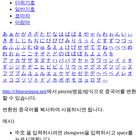
단위기호
일반기호
로마자
아랍어
あ
ぁ
か
が
さ
ざ
た
だ
な
は
ば
ぱ
ま
や
ゃ
ら
わ
ゎ
ん
い
ぃ
き
ぎ
し
じ
ち
ぢ
に
ひ
び
ぴ
み
り
う
ぅ
く
ぐ
す
ず
つ
づ
っ
ぬ
ふ
ぶ
ぷ
む
ゆ
ゅ
る
え
ぇ
け
げ
せ
ぜ
て
で
ね
へ
べ
ぺ
め
れ
お
ぉ
こ
ご
そ
ぞ
と
ど
の
ほ
ぼ
ぽ
も
よ
ょ
ろ
を
ア
ァ
カ
サ
ザ
タ
ダ
ナ
ハ
バ
パ
マ
ヤ
ャ
ラ
ワ
ヮ
ン
イ
ィ
キ
ギ
シ
ジ
チ
ヂ
ニ
ヒ
ビ
ピ
ミ
リ
ウ
ゥ
ク
グ
ス
ズ
ツ
ヅ
ッ
ヌ
フ
ブ
プ
ム
ユ
ュ
ル
エ
ェ
ケ
ゲ
セ
ゼ
テ
デ
ヘ
ベ
ペ
メ
レ
オ
ォ
コ
ゴ
ソ
ゾ
ト
ド
ノ
ホ
ボ
ポ
モ
ヨ
ョ
ロ
ヲ
―
http://chineseinput.net/
에서 pinyin(병음)방식으로 중국어를 변환
할 수 있습니다.
변환된 중국어를 복사하여 사용하시면 됩니다.
예시)
中文 을 입력하시려면
zhongwen
을 입력하시고 space를
누르시면됩니다.