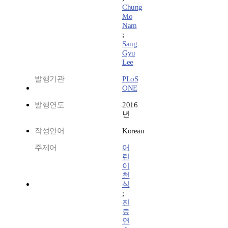
Chung
Mo
Nam
;
Sang
Gyu
Lee
발행기관
PLoS
ONE
발행연도
2016
년
작성언어
Korean
주제어
어
린
이
천
식
;
진
료
연