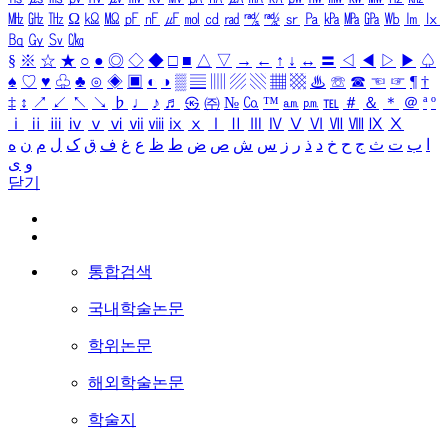
㎒
㎓
㎔
Ω
㏀
㏁
㎊
㎋
㎌
㏖
㏅
㎭
㎮
㎯
㏛
㎩
㎪
㎫
㎬
㏝
㏐
㏓
㏃
㏉
㏜
㏆
§
※
☆
★
○
●
◎
◇
◆
□
■
△
▽
→
←
↑
↓
↔
〓
◁
◀
▷
▶
♤
♠
♡
♥
♧
♣
⊙
◈
▣
◐
◑
▒
▤
▥
▨
▧
▦
▩
♨
☏
☎
☜
☞
¶
†
‡
↕
↗
↙
↖
↘
♭
♩
♪
♬
㉿
㈜
№
㏇
™
㏂
㏘
℡
＃
＆
＊
＠
ª
º
ⅰ
ⅱ
ⅲ
ⅳ
ⅴ
ⅵ
ⅶ
ⅷ
ⅸ
ⅹ
Ⅰ
Ⅱ
Ⅲ
Ⅳ
Ⅴ
Ⅵ
Ⅶ
Ⅷ
Ⅸ
Ⅹ
ا
ب
ت
ث
ج
ح
خ
د
ذ
ر
ز
س
ش
ص
ض
ط
ظ
ع
غ
ف
ق
ک
ل
م
ن
ه
و
ی
닫기
통합검색
국내학술논문
학위논문
해외학술논문
학술지