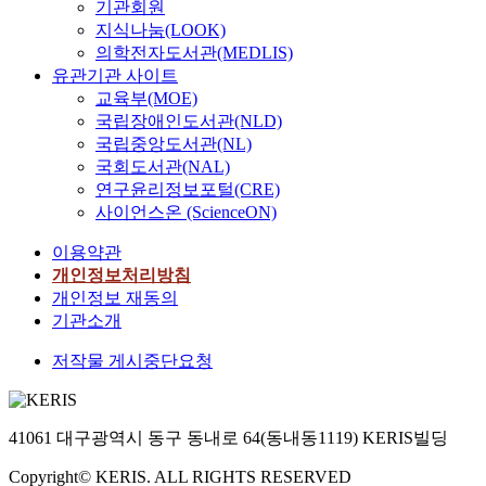
기관회원
지식나눔(LOOK)
의학전자도서관(MEDLIS)
유관기관 사이트
교육부(MOE)
국립장애인도서관(NLD)
국립중앙도서관(NL)
국회도서관(NAL)
연구윤리정보포털(CRE)
사이언스온 (ScienceON)
이용약관
개인정보처리방침
개인정보 재동의
기관소개
저작물 게시중단요청
41061 대구광역시 동구 동내로 64(동내동1119) KERIS빌딩
Copyright© KERIS. ALL RIGHTS RESERVED