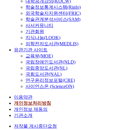
대학공개강의(KOCW)
학술정보통계시스템(Rinfo)
외국학술지지원센터(FRIC)
학술관계분석서비스(SAM)
사서커뮤니티
기관회원
지식나눔(LOOK)
의학전자도서관(MEDLIS)
유관기관 사이트
교육부(MOE)
국립장애인도서관(NLD)
국립중앙도서관(NL)
국회도서관(NAL)
연구윤리정보포털(CRE)
사이언스온 (ScienceON)
이용약관
개인정보처리방침
개인정보 재동의
기관소개
저작물 게시중단요청