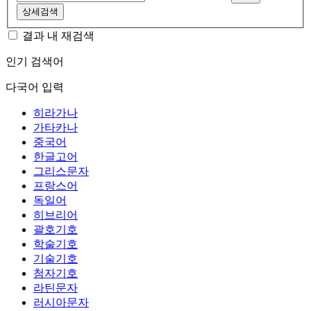
상세검색
결과 내 재검색
인기 검색어
다국어 입력
히라가나
가타카나
중국어
한글고어
그리스문자
프랑스어
독일어
히브리어
괄호기호
학술기호
기술기호
첨자기호
라틴문자
러시아문자