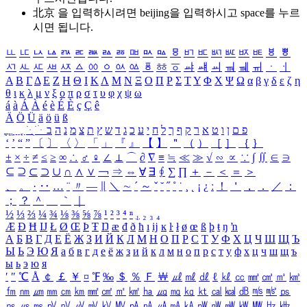
北京 을 입력하시려면
beijing
을 입력하시고 space를 누르
시면 됩니다.
ㅥ
ㅦ
ㅧ
ㅨ
ㅩ
ㅪ
ㅫ
ㅬ
ㅭ
ㅮ
ㅯ
ㅰ
ㅱ
ㅲ
ㅳ
ㅴ
ㅵ
ㅶ
ㅷ
ㅸ
ㅹ
ㅺ
ㅻ
ㅼ
ㅽ
ㅾ
ㅿ
ㆀ
ㆁ
ㆂ
ㆃ
ㆄ
ㆅ
ㆆ
ㆇ
ㆈ
ㆉ
ㆊ
ㆋ
ㆌ
ㆍ
ㆎ
Α
Β
Γ
Δ
Ε
Ζ
Η
Θ
Ι
Κ
Λ
Μ
Ν
Ξ
Ο
Π
Ρ
Σ
Τ
Υ
Φ
Χ
Ψ
Ω
α
β
γ
δ
ε
ζ
η
θ
ι
κ
λ
μ
ν
ξ
ο
π
ρ
σ
τ
υ
φ
χ
ψ
ω
á
à
Á
À
é
è
É
È
ç
Ç
ê
Ä
Ö
Ü
ä
ö
ü
ß
ְ
ֳ
ֲ
ֱ
ָ
ַ
ֵ
ֶ
ִ
ֹ
ּ
ֻ
ׂ
ׁ
ּ
ב
ה
נ
מ
צ
ת
ץ
ש
ד
ג
כ
ע
י
ח
ל
ך
ף
ק
ר
א
ט
ו
ן
ם
פ
‘
’
“
”
〔
〕
〈
〉
「
」
『
』
【
】
＂
（
）
［
］
｛
｝
±
×
÷
≠
≤
≥
∞
∴
♂
♀
∠
⊥
⌒
∂
∇
≡
≒
≪
≫
√
∽
∝
∵
∫
∬
∈
∋
⊆
⊇
⊂
⊃
∪
∩
∧
∨
￢
⇒
⇔
∀
∃
∮
∑
∏
＋
－
＜
＝
＞
、
。
·
‥
…
¨
〃
―
∥
＼
∼
´
～
ˇ
˘
˝
˚
˙
¸
˛
¡
¿
ː
！
＇
，
．
／
：
；
？
＾
＿
｀
｜
½
⅓
⅔
¼
¾
⅛
⅜
⅝
⅞
¹
²
³
⁴
ⁿ
₁
₂
₃
₄
Æ
Ð
Ħ
Ĳ
Ł
Ø
Œ
Þ
Ŧ
Ŋ
æ
đ
ð
ħ
ı
ĳ
ĸ
ŀ
ł
ø
œ
ß
þ
ŧ
ŋ
ŉ
А
Б
В
Г
Д
Е
Ё
Ж
З
И
Й
К
Л
М
Н
О
П
Р
С
Т
У
Ф
Х
Ц
Ч
Ш
Щ
Ъ
Ы
Ь
Э
Ю
Я
а
б
в
г
д
е
ё
ж
з
и
й
к
л
м
н
о
п
р
с
т
у
ф
х
ц
ч
ш
щ
ъ
ы
ь
э
ю
я
′
″
℃
Å
￠
￡
￥
¤
℉
‰
＄
％
Ｆ
￦
㎕
㎖
㎗
ℓ
㎘
㏄
㎣
㎤
㎥
㎦
㎙
㎚
㎛
㎜
㎝
㎞
㎟
㎠
㎡
㎢
㏊
㎍
㎎
㎏
㏏
㎈
㎉
㏈
㎧
㎨
㎰
㎱
㎲
㎳
㎴
㎵
㎶
㎷
㎸
㎹
㎀
㎁
㎂
㎃
㎄
㎺
㎻
㎽
㎾
㎿
㎐
㎑