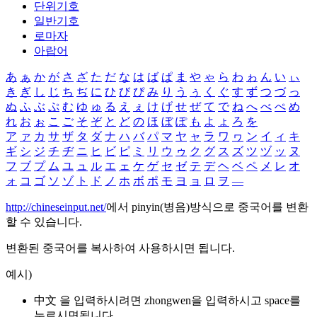
단위기호
일반기호
로마자
아랍어
あ
ぁ
か
が
さ
ざ
た
だ
な
は
ば
ぱ
ま
や
ゃ
ら
わ
ゎ
ん
い
ぃ
き
ぎ
し
じ
ち
ぢ
に
ひ
び
ぴ
み
り
う
ぅ
く
ぐ
す
ず
つ
づ
っ
ぬ
ふ
ぶ
ぷ
む
ゆ
ゅ
る
え
ぇ
け
げ
せ
ぜ
て
で
ね
へ
べ
ぺ
め
れ
お
ぉ
こ
ご
そ
ぞ
と
ど
の
ほ
ぼ
ぽ
も
よ
ょ
ろ
を
ア
ァ
カ
サ
ザ
タ
ダ
ナ
ハ
バ
パ
マ
ヤ
ャ
ラ
ワ
ヮ
ン
イ
ィ
キ
ギ
シ
ジ
チ
ヂ
ニ
ヒ
ビ
ピ
ミ
リ
ウ
ゥ
ク
グ
ス
ズ
ツ
ヅ
ッ
ヌ
フ
ブ
プ
ム
ユ
ュ
ル
エ
ェ
ケ
ゲ
セ
ゼ
テ
デ
ヘ
ベ
ペ
メ
レ
オ
ォ
コ
ゴ
ソ
ゾ
ト
ド
ノ
ホ
ボ
ポ
モ
ヨ
ョ
ロ
ヲ
―
http://chineseinput.net/
에서 pinyin(병음)방식으로 중국어를 변환
할 수 있습니다.
변환된 중국어를 복사하여 사용하시면 됩니다.
예시)
中文 을 입력하시려면
zhongwen
을 입력하시고 space를
누르시면됩니다.