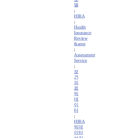
델
;
HIRA
;
Health
Insurance
Review
&amp
;
Assessment
Service
;
보
건
의
료
빅
데
이
터
;
HIRA
빅데
이터