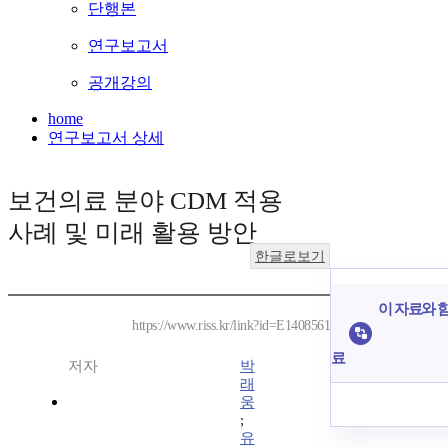
단행본
연구보고서
공개강의
home
연구보고서 상세
보건의료 분야 CDM 적용
사례 및 미래 활용 방안
한글로보기
이 자료와 함
https://www.riss.kr/link?id=E1408561
료
저자
박
래
웅
;
유