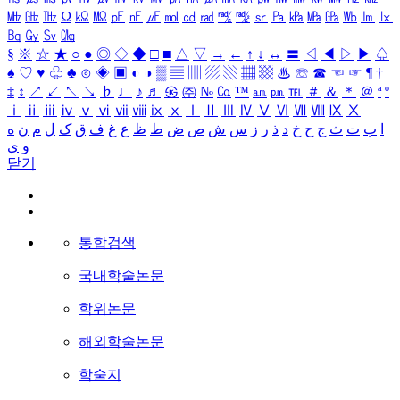
㎒
㎓
㎔
Ω
㏀
㏁
㎊
㎋
㎌
㏖
㏅
㎭
㎮
㎯
㏛
㎩
㎪
㎫
㎬
㏝
㏐
㏓
㏃
㏉
㏜
㏆
§
※
☆
★
○
●
◎
◇
◆
□
■
△
▽
→
←
↑
↓
↔
〓
◁
◀
▷
▶
♤
♠
♡
♥
♧
♣
⊙
◈
▣
◐
◑
▒
▤
▥
▨
▧
▦
▩
♨
☏
☎
☜
☞
¶
†
‡
↕
↗
↙
↖
↘
♭
♩
♪
♬
㉿
㈜
№
㏇
™
㏂
㏘
℡
＃
＆
＊
＠
ª
º
ⅰ
ⅱ
ⅲ
ⅳ
ⅴ
ⅵ
ⅶ
ⅷ
ⅸ
ⅹ
Ⅰ
Ⅱ
Ⅲ
Ⅳ
Ⅴ
Ⅵ
Ⅶ
Ⅷ
Ⅸ
Ⅹ
ا
ب
ت
ث
ج
ح
خ
د
ذ
ر
ز
س
ش
ص
ض
ط
ظ
ع
غ
ف
ق
ک
ل
م
ن
ه
و
ی
닫기
통합검색
국내학술논문
학위논문
해외학술논문
학술지