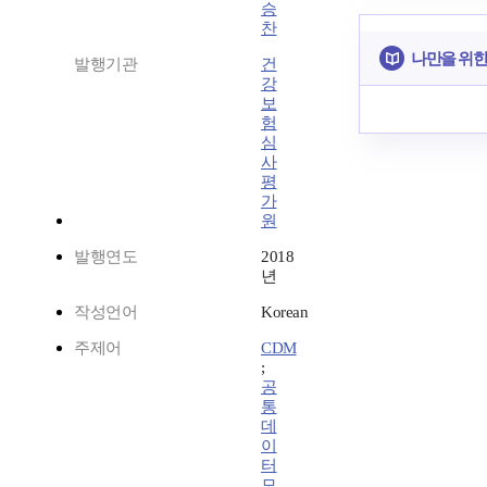
승
찬
나만을 위한
발행기관
건
강
보
험
심
사
평
가
원
발행연도
2018
년
작성언어
Korean
주제어
CDM
;
공
통
데
이
터
모