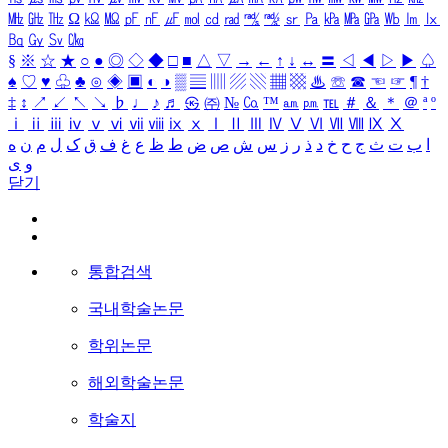
㎒
㎓
㎔
Ω
㏀
㏁
㎊
㎋
㎌
㏖
㏅
㎭
㎮
㎯
㏛
㎩
㎪
㎫
㎬
㏝
㏐
㏓
㏃
㏉
㏜
㏆
§
※
☆
★
○
●
◎
◇
◆
□
■
△
▽
→
←
↑
↓
↔
〓
◁
◀
▷
▶
♤
♠
♡
♥
♧
♣
⊙
◈
▣
◐
◑
▒
▤
▥
▨
▧
▦
▩
♨
☏
☎
☜
☞
¶
†
‡
↕
↗
↙
↖
↘
♭
♩
♪
♬
㉿
㈜
№
㏇
™
㏂
㏘
℡
＃
＆
＊
＠
ª
º
ⅰ
ⅱ
ⅲ
ⅳ
ⅴ
ⅵ
ⅶ
ⅷ
ⅸ
ⅹ
Ⅰ
Ⅱ
Ⅲ
Ⅳ
Ⅴ
Ⅵ
Ⅶ
Ⅷ
Ⅸ
Ⅹ
ا
ب
ت
ث
ج
ح
خ
د
ذ
ر
ز
س
ش
ص
ض
ط
ظ
ع
غ
ف
ق
ک
ل
م
ن
ه
و
ی
닫기
통합검색
국내학술논문
학위논문
해외학술논문
학술지