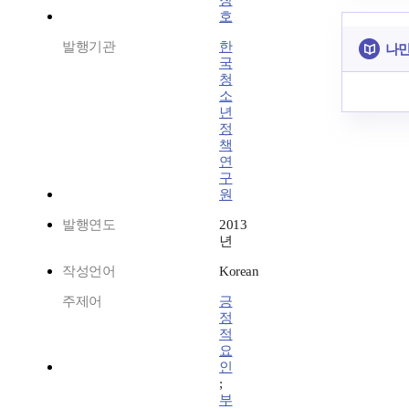
창
호
발행기관
한
나만
국
청
소
년
정
책
연
구
원
발행연도
2013
년
작성언어
Korean
주제어
긍
정
적
요
인
;
부