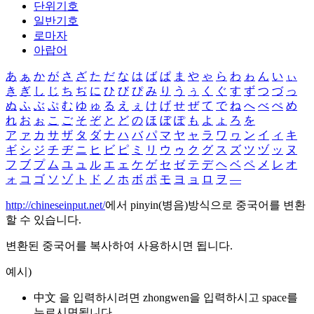
단위기호
일반기호
로마자
아랍어
あ
ぁ
か
が
さ
ざ
た
だ
な
は
ば
ぱ
ま
や
ゃ
ら
わ
ゎ
ん
い
ぃ
き
ぎ
し
じ
ち
ぢ
に
ひ
び
ぴ
み
り
う
ぅ
く
ぐ
す
ず
つ
づ
っ
ぬ
ふ
ぶ
ぷ
む
ゆ
ゅ
る
え
ぇ
け
げ
せ
ぜ
て
で
ね
へ
べ
ぺ
め
れ
お
ぉ
こ
ご
そ
ぞ
と
ど
の
ほ
ぼ
ぽ
も
よ
ょ
ろ
を
ア
ァ
カ
サ
ザ
タ
ダ
ナ
ハ
バ
パ
マ
ヤ
ャ
ラ
ワ
ヮ
ン
イ
ィ
キ
ギ
シ
ジ
チ
ヂ
ニ
ヒ
ビ
ピ
ミ
リ
ウ
ゥ
ク
グ
ス
ズ
ツ
ヅ
ッ
ヌ
フ
ブ
プ
ム
ユ
ュ
ル
エ
ェ
ケ
ゲ
セ
ゼ
テ
デ
ヘ
ベ
ペ
メ
レ
オ
ォ
コ
ゴ
ソ
ゾ
ト
ド
ノ
ホ
ボ
ポ
モ
ヨ
ョ
ロ
ヲ
―
http://chineseinput.net/
에서 pinyin(병음)방식으로 중국어를 변환
할 수 있습니다.
변환된 중국어를 복사하여 사용하시면 됩니다.
예시)
中文 을 입력하시려면
zhongwen
을 입력하시고 space를
누르시면됩니다.