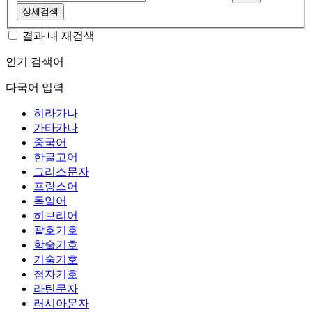
상세검색
결과 내 재검색
인기 검색어
다국어 입력
히라가나
가타카나
중국어
한글고어
그리스문자
프랑스어
독일어
히브리어
괄호기호
학술기호
기술기호
첨자기호
라틴문자
러시아문자