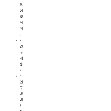
요
성
및
목
적
3
2.
연
구
내
용
7
3.
연
구
방
법
8