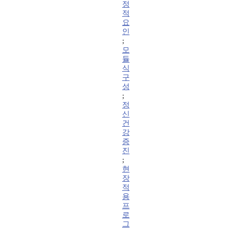
정
적
요
인
;
모
듈
식
구
성
;
정
신
건
강
증
진
;
현
장
적
용
프
로
그