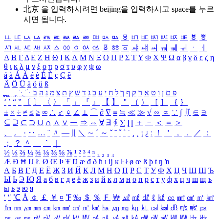
北京 을 입력하시려면
beijing
을 입력하시고 space를 누르
시면 됩니다.
ㅥ
ㅦ
ㅧ
ㅨ
ㅩ
ㅪ
ㅫ
ㅬ
ㅭ
ㅮ
ㅯ
ㅰ
ㅱ
ㅲ
ㅳ
ㅴ
ㅵ
ㅶ
ㅷ
ㅸ
ㅹ
ㅺ
ㅻ
ㅼ
ㅽ
ㅾ
ㅿ
ㆀ
ㆁ
ㆂ
ㆃ
ㆄ
ㆅ
ㆆ
ㆇ
ㆈ
ㆉ
ㆊ
ㆋ
ㆌ
ㆍ
ㆎ
Α
Β
Γ
Δ
Ε
Ζ
Η
Θ
Ι
Κ
Λ
Μ
Ν
Ξ
Ο
Π
Ρ
Σ
Τ
Υ
Φ
Χ
Ψ
Ω
α
β
γ
δ
ε
ζ
η
θ
ι
κ
λ
μ
ν
ξ
ο
π
ρ
σ
τ
υ
φ
χ
ψ
ω
á
à
Á
À
é
è
É
È
ç
Ç
ê
Ä
Ö
Ü
ä
ö
ü
ß
ְ
ֳ
ֲ
ֱ
ָ
ַ
ֵ
ֶ
ִ
ֹ
ּ
ֻ
ׂ
ׁ
ּ
ב
ה
נ
מ
צ
ת
ץ
ש
ד
ג
כ
ע
י
ח
ל
ך
ף
ק
ר
א
ט
ו
ן
ם
פ
‘
’
“
”
〔
〕
〈
〉
「
」
『
』
【
】
＂
（
）
［
］
｛
｝
±
×
÷
≠
≤
≥
∞
∴
♂
♀
∠
⊥
⌒
∂
∇
≡
≒
≪
≫
√
∽
∝
∵
∫
∬
∈
∋
⊆
⊇
⊂
⊃
∪
∩
∧
∨
￢
⇒
⇔
∀
∃
∮
∑
∏
＋
－
＜
＝
＞
、
。
·
‥
…
¨
〃
―
∥
＼
∼
´
～
ˇ
˘
˝
˚
˙
¸
˛
¡
¿
ː
！
＇
，
．
／
：
；
？
＾
＿
｀
｜
½
⅓
⅔
¼
¾
⅛
⅜
⅝
⅞
¹
²
³
⁴
ⁿ
₁
₂
₃
₄
Æ
Ð
Ħ
Ĳ
Ł
Ø
Œ
Þ
Ŧ
Ŋ
æ
đ
ð
ħ
ı
ĳ
ĸ
ŀ
ł
ø
œ
ß
þ
ŧ
ŋ
ŉ
А
Б
В
Г
Д
Е
Ё
Ж
З
И
Й
К
Л
М
Н
О
П
Р
С
Т
У
Ф
Х
Ц
Ч
Ш
Щ
Ъ
Ы
Ь
Э
Ю
Я
а
б
в
г
д
е
ё
ж
з
и
й
к
л
м
н
о
п
р
с
т
у
ф
х
ц
ч
ш
щ
ъ
ы
ь
э
ю
я
′
″
℃
Å
￠
￡
￥
¤
℉
‰
＄
％
Ｆ
￦
㎕
㎖
㎗
ℓ
㎘
㏄
㎣
㎤
㎥
㎦
㎙
㎚
㎛
㎜
㎝
㎞
㎟
㎠
㎡
㎢
㏊
㎍
㎎
㎏
㏏
㎈
㎉
㏈
㎧
㎨
㎰
㎱
㎲
㎳
㎴
㎵
㎶
㎷
㎸
㎹
㎀
㎁
㎂
㎃
㎄
㎺
㎻
㎽
㎾
㎿
㎐
㎑