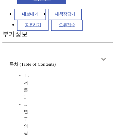
내보내기
내책장담기
공유하기
오류접수
부가정보
목차 (Table of Contents)
Ⅰ.
서
론
1
1.
연
구
의
필