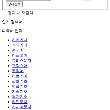
상세검색
결과 내 재검색
인기 검색어
다국어 입력
히라가나
가타카나
중국어
한글고어
그리스문자
프랑스어
독일어
히브리어
괄호기호
학술기호
기술기호
첨자기호
라틴문자
러시아문자