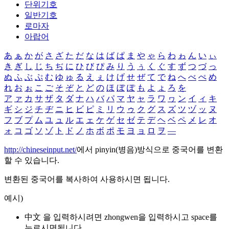
단위기호
일반기호
로마자
아랍어
あ
ぁ
か
が
さ
ざ
た
だ
な
は
ば
ぱ
ま
や
ゃ
ら
わ
ゎ
ん
い
ぃ
き
ぎ
し
じ
ち
ぢ
に
ひ
び
ぴ
み
り
う
ぅ
く
ぐ
す
ず
つ
づ
っ
ぬ
ふ
ぶ
ぷ
む
ゆ
ゅ
る
え
ぇ
け
げ
せ
ぜ
て
で
ね
へ
べ
ぺ
め
れ
お
ぉ
こ
ご
そ
ぞ
と
ど
の
ほ
ぼ
ぽ
も
よ
ょ
ろ
を
ア
ァ
カ
サ
ザ
タ
ダ
ナ
ハ
バ
パ
マ
ヤ
ャ
ラ
ワ
ヮ
ン
イ
ィ
キ
ギ
シ
ジ
チ
ヂ
ニ
ヒ
ビ
ピ
ミ
リ
ウ
ゥ
ク
グ
ス
ズ
ツ
ヅ
ッ
ヌ
フ
ブ
プ
ム
ユ
ュ
ル
エ
ェ
ケ
ゲ
セ
ゼ
テ
デ
ヘ
ベ
ペ
メ
レ
オ
ォ
コ
ゴ
ソ
ゾ
ト
ド
ノ
ホ
ボ
ポ
モ
ヨ
ョ
ロ
ヲ
―
http://chineseinput.net/
에서 pinyin(병음)방식으로 중국어를 변환
할 수 있습니다.
변환된 중국어를 복사하여 사용하시면 됩니다.
예시)
中文 을 입력하시려면
zhongwen
을 입력하시고 space를
누르시면됩니다.