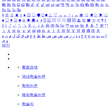
㎒
㎓
㎔
Ω
㏀
㏁
㎊
㎋
㎌
㏖
㏅
㎭
㎮
㎯
㏛
㎩
㎪
㎫
㎬
㏝
㏐
㏓
㏃
㏉
㏜
㏆
§
※
☆
★
○
●
◎
◇
◆
□
■
△
▽
→
←
↑
↓
↔
〓
◁
◀
▷
▶
♤
♠
♡
♥
♧
♣
⊙
◈
▣
◐
◑
▒
▤
▥
▨
▧
▦
▩
♨
☏
☎
☜
☞
¶
†
‡
↕
↗
↙
↖
↘
♭
♩
♪
♬
㉿
㈜
№
㏇
™
㏂
㏘
℡
＃
＆
＊
＠
ª
º
ⅰ
ⅱ
ⅲ
ⅳ
ⅴ
ⅵ
ⅶ
ⅷ
ⅸ
ⅹ
Ⅰ
Ⅱ
Ⅲ
Ⅳ
Ⅴ
Ⅵ
Ⅶ
Ⅷ
Ⅸ
Ⅹ
ا
ب
ت
ث
ج
ح
خ
د
ذ
ر
ز
س
ش
ص
ض
ط
ظ
ع
غ
ف
ق
ک
ل
م
ن
ه
و
ی
닫기
통합검색
국내학술논문
학위논문
해외학술논문
학술지