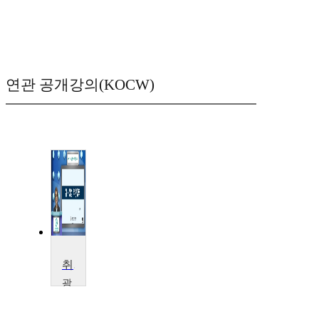
연관 공개강의(KOCW)
취 . 창업 역량강화(21)
광
주
여