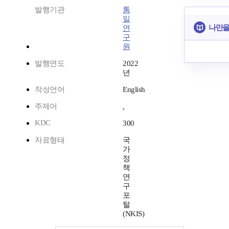
발행기관
통
일
나만을
연
구
원
발행연도
2022
년
작성언어
English
주제어
.
KDC
300
자료형태
국
가
정
책
연
구
포
털
(NKIS)