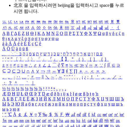
北京 을 입력하시려면
beijing
을 입력하시고 space를 누르
시면 됩니다.
ㅥ
ㅦ
ㅧ
ㅨ
ㅩ
ㅪ
ㅫ
ㅬ
ㅭ
ㅮ
ㅯ
ㅰ
ㅱ
ㅲ
ㅳ
ㅴ
ㅵ
ㅶ
ㅷ
ㅸ
ㅹ
ㅺ
ㅻ
ㅼ
ㅽ
ㅾ
ㅿ
ㆀ
ㆁ
ㆂ
ㆃ
ㆄ
ㆅ
ㆆ
ㆇ
ㆈ
ㆉ
ㆊ
ㆋ
ㆌ
ㆍ
ㆎ
Α
Β
Γ
Δ
Ε
Ζ
Η
Θ
Ι
Κ
Λ
Μ
Ν
Ξ
Ο
Π
Ρ
Σ
Τ
Υ
Φ
Χ
Ψ
Ω
α
β
γ
δ
ε
ζ
η
θ
ι
κ
λ
μ
ν
ξ
ο
π
ρ
σ
τ
υ
φ
χ
ψ
ω
á
à
Á
À
é
è
É
È
ç
Ç
ê
Ä
Ö
Ü
ä
ö
ü
ß
ְ
ֳ
ֲ
ֱ
ָ
ַ
ֵ
ֶ
ִ
ֹ
ּ
ֻ
ׂ
ׁ
ּ
ב
ה
נ
מ
צ
ת
ץ
ש
ד
ג
כ
ע
י
ח
ל
ך
ף
ק
ר
א
ט
ו
ן
ם
פ
‘
’
“
”
〔
〕
〈
〉
「
」
『
』
【
】
＂
（
）
［
］
｛
｝
±
×
÷
≠
≤
≥
∞
∴
♂
♀
∠
⊥
⌒
∂
∇
≡
≒
≪
≫
√
∽
∝
∵
∫
∬
∈
∋
⊆
⊇
⊂
⊃
∪
∩
∧
∨
￢
⇒
⇔
∀
∃
∮
∑
∏
＋
－
＜
＝
＞
、
。
·
‥
…
¨
〃
―
∥
＼
∼
´
～
ˇ
˘
˝
˚
˙
¸
˛
¡
¿
ː
！
＇
，
．
／
：
；
？
＾
＿
｀
｜
½
⅓
⅔
¼
¾
⅛
⅜
⅝
⅞
¹
²
³
⁴
ⁿ
₁
₂
₃
₄
Æ
Ð
Ħ
Ĳ
Ł
Ø
Œ
Þ
Ŧ
Ŋ
æ
đ
ð
ħ
ı
ĳ
ĸ
ŀ
ł
ø
œ
ß
þ
ŧ
ŋ
ŉ
А
Б
В
Г
Д
Е
Ё
Ж
З
И
Й
К
Л
М
Н
О
П
Р
С
Т
У
Ф
Х
Ц
Ч
Ш
Щ
Ъ
Ы
Ь
Э
Ю
Я
а
б
в
г
д
е
ё
ж
з
и
й
к
л
м
н
о
п
р
с
т
у
ф
х
ц
ч
ш
щ
ъ
ы
ь
э
ю
я
′
″
℃
Å
￠
￡
￥
¤
℉
‰
＄
％
Ｆ
￦
㎕
㎖
㎗
ℓ
㎘
㏄
㎣
㎤
㎥
㎦
㎙
㎚
㎛
㎜
㎝
㎞
㎟
㎠
㎡
㎢
㏊
㎍
㎎
㎏
㏏
㎈
㎉
㏈
㎧
㎨
㎰
㎱
㎲
㎳
㎴
㎵
㎶
㎷
㎸
㎹
㎀
㎁
㎂
㎃
㎄
㎺
㎻
㎽
㎾
㎿
㎐
㎑