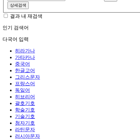
상세검색
결과 내 재검색
인기 검색어
다국어 입력
히라가나
가타카나
중국어
한글고어
그리스문자
프랑스어
독일어
히브리어
괄호기호
학술기호
기술기호
첨자기호
라틴문자
러시아문자