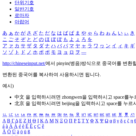
단위기호
일반기호
로마자
아랍어
あ
ぁ
か
が
さ
ざ
た
だ
な
は
ば
ぱ
ま
や
ゃ
ら
わ
ゎ
ん
い
ぃ
き
こ
ご
そ
ぞ
と
ど
の
ほ
ぼ
ぽ
も
よ
ょ
ろ
を
ア
ァ
カ
サ
ザ
タ
ダ
ナ
ハ
バ
パ
マ
ヤ
ャ
ラ
ワ
ヮ
ン
イ
ィ
キ
ギ
ソ
ゾ
ト
ド
ノ
ホ
ボ
ポ
モ
ヨ
ョ
ロ
ヲ
―
http://chineseinput.net/
에서 pinyin(병음)방식으로 중국어를 변환
변환된 중국어를 복사하여 사용하시면 됩니다.
예시)
中文 을 입력하시려면
zhongwen
을 입력하시고 space를
北京 을 입력하시려면
beijing
을 입력하시고 space를 누르
ㅥ
ㅦ
ㅧ
ㅨ
ㅩ
ㅪ
ㅫ
ㅬ
ㅭ
ㅮ
ㅯ
ㅰ
ㅱ
ㅲ
ㅳ
ㅴ
ㅵ
ㅶ
ㅷ
ㅸ
ㅹ
ㅺ
Α
Β
Γ
Δ
Ε
Ζ
Η
Θ
Ι
Κ
Λ
Μ
Ν
Ξ
Ο
Π
Ρ
Σ
Τ
Υ
Φ
Χ
Ψ
Ω
α
β
γ
δ
ε
ζ
η
á
à
Á
À
é
è
É
È
ç
Ç
ê
Ä
Ö
Ü
ä
ö
ü
ß