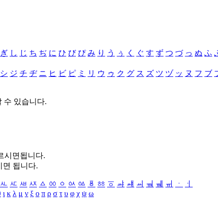
ぎ
し
じ
ち
ぢ
に
ひ
び
ぴ
み
り
う
ぅ
く
ぐ
す
ず
つ
づ
っ
ぬ
ふ
シ
ジ
チ
ヂ
ニ
ヒ
ビ
ピ
ミ
リ
ウ
ゥ
ク
グ
ス
ズ
ツ
ヅ
ッ
ヌ
フ
ブ
할 수 있습니다.
누르시면됩니다.
시면 됩니다.
ㅻ
ㅼ
ㅽ
ㅾ
ㅿ
ㆀ
ㆁ
ㆂ
ㆃ
ㆄ
ㆅ
ㆆ
ㆇ
ㆈ
ㆉ
ㆊ
ㆋ
ㆌ
ㆍ
ㆎ
θ
ι
κ
λ
μ
ν
ξ
ο
π
ρ
σ
τ
υ
φ
χ
ψ
ω