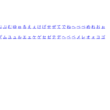
ぶ
ぷ
む
ゆ
ゅ
る
え
ぇ
け
げ
せ
ぜ
て
で
ね
へ
べ
ぺ
め
れ
お
ぉ
プ
ム
ユ
ュ
ル
エ
ェ
ケ
ゲ
セ
ゼ
テ
デ
ヘ
ベ
ペ
メ
レ
オ
ォ
コ
ゴ