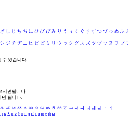
ぎ
し
じ
ち
ぢ
に
ひ
び
ぴ
み
り
う
ぅ
く
ぐ
す
ず
つ
づ
っ
ぬ
ふ
シ
ジ
チ
ヂ
ニ
ヒ
ビ
ピ
ミ
リ
ウ
ゥ
ク
グ
ス
ズ
ツ
ヅ
ッ
ヌ
フ
ブ
할 수 있습니다.
누르시면됩니다.
시면 됩니다.
ㅻ
ㅼ
ㅽ
ㅾ
ㅿ
ㆀ
ㆁ
ㆂ
ㆃ
ㆄ
ㆅ
ㆆ
ㆇ
ㆈ
ㆉ
ㆊ
ㆋ
ㆌ
ㆍ
ㆎ
θ
ι
κ
λ
μ
ν
ξ
ο
π
ρ
σ
τ
υ
φ
χ
ψ
ω