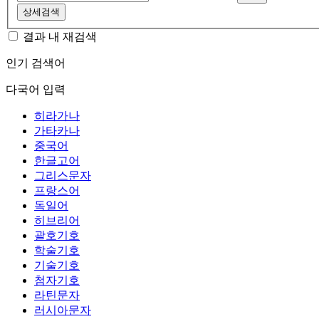
상세검색
결과 내 재검색
인기 검색어
다국어 입력
히라가나
가타카나
중국어
한글고어
그리스문자
프랑스어
독일어
히브리어
괄호기호
학술기호
기술기호
첨자기호
라틴문자
러시아문자