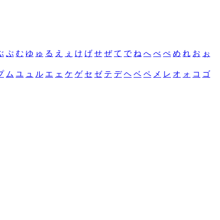
ぶ
ぷ
む
ゆ
ゅ
る
え
ぇ
け
げ
せ
ぜ
て
で
ね
へ
べ
ぺ
め
れ
お
ぉ
プ
ム
ユ
ュ
ル
エ
ェ
ケ
ゲ
セ
ゼ
テ
デ
ヘ
ベ
ペ
メ
レ
オ
ォ
コ
ゴ