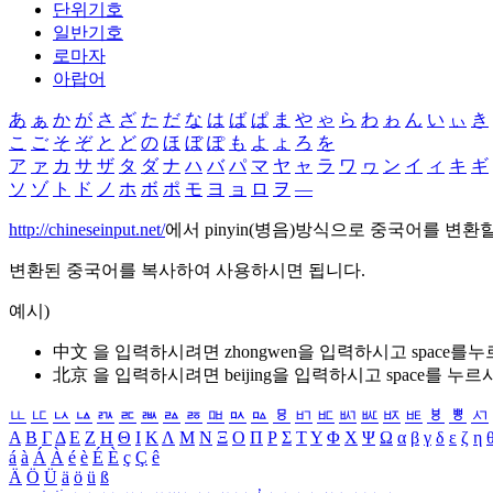
단위기호
일반기호
로마자
아랍어
あ
ぁ
か
が
さ
ざ
た
だ
な
は
ば
ぱ
ま
や
ゃ
ら
わ
ゎ
ん
い
ぃ
き
こ
ご
そ
ぞ
と
ど
の
ほ
ぼ
ぽ
も
よ
ょ
ろ
を
ア
ァ
カ
サ
ザ
タ
ダ
ナ
ハ
バ
パ
マ
ヤ
ャ
ラ
ワ
ヮ
ン
イ
ィ
キ
ギ
ソ
ゾ
ト
ド
ノ
ホ
ボ
ポ
モ
ヨ
ョ
ロ
ヲ
―
http://chineseinput.net/
에서 pinyin(병음)방식으로 중국어를 변환
변환된 중국어를 복사하여 사용하시면 됩니다.
예시)
中文 을 입력하시려면
zhongwen
을 입력하시고 space를
北京 을 입력하시려면
beijing
을 입력하시고 space를 누르
ㅥ
ㅦ
ㅧ
ㅨ
ㅩ
ㅪ
ㅫ
ㅬ
ㅭ
ㅮ
ㅯ
ㅰ
ㅱ
ㅲ
ㅳ
ㅴ
ㅵ
ㅶ
ㅷ
ㅸ
ㅹ
ㅺ
Α
Β
Γ
Δ
Ε
Ζ
Η
Θ
Ι
Κ
Λ
Μ
Ν
Ξ
Ο
Π
Ρ
Σ
Τ
Υ
Φ
Χ
Ψ
Ω
α
β
γ
δ
ε
ζ
η
á
à
Á
À
é
è
É
È
ç
Ç
ê
Ä
Ö
Ü
ä
ö
ü
ß