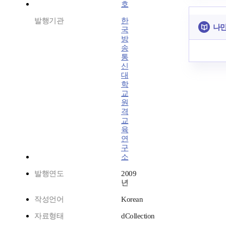
호
발행기관
한
나만
국
방
송
통
신
대
학
교
원
격
교
육
연
구
소
발행연도
2009
년
작성언어
Korean
자료형태
dCollection