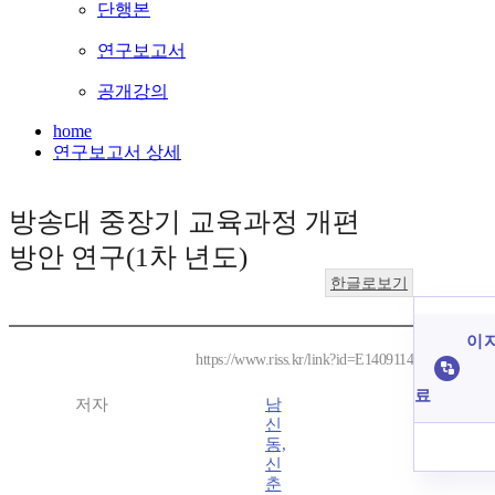
단행본
연구보고서
공개강의
home
연구보고서 상세
방송대 중장기 교육과정 개편
방안 연구(1차 년도)
한글로보기
이 
https://www.riss.kr/link?id=E1409114
료
저자
남
신
동,
신
춘