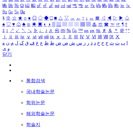
㎒
㎓
㎔
Ω
㏀
㏁
㎊
㎋
㎌
㏖
㏅
㎭
㎮
㎯
㏛
㎩
㎪
㎫
㎬
㏝
㏐
㏓
㏃
㏉
㏜
㏆
§
※
☆
★
○
●
◎
◇
◆
□
■
△
▽
→
←
↑
↓
↔
〓
◁
◀
▷
▶
♤
♠
♡
♥
♧
♣
⊙
◈
▣
◐
◑
▒
▤
▥
▨
▧
▦
▩
♨
☏
☎
☜
☞
¶
†
‡
↕
↗
↙
↖
↘
♭
♩
♪
♬
㉿
㈜
№
㏇
™
㏂
㏘
℡
＃
＆
＊
＠
ª
º
ⅰ
ⅱ
ⅲ
ⅳ
ⅴ
ⅵ
ⅶ
ⅷ
ⅸ
ⅹ
Ⅰ
Ⅱ
Ⅲ
Ⅳ
Ⅴ
Ⅵ
Ⅶ
Ⅷ
Ⅸ
Ⅹ
ا
ب
ت
ث
ج
ح
خ
د
ذ
ر
ز
س
ش
ص
ض
ط
ظ
ع
غ
ف
ق
ک
ل
م
ن
ه
و
ی
닫기
통합검색
국내학술논문
학위논문
해외학술논문
학술지