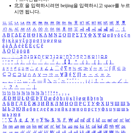
北京 을 입력하시려면
beijing
을 입력하시고 space를 누르
시면 됩니다.
ㅥ
ㅦ
ㅧ
ㅨ
ㅩ
ㅪ
ㅫ
ㅬ
ㅭ
ㅮ
ㅯ
ㅰ
ㅱ
ㅲ
ㅳ
ㅴ
ㅵ
ㅶ
ㅷ
ㅸ
ㅹ
ㅺ
ㅻ
ㅼ
ㅽ
ㅾ
ㅿ
ㆀ
ㆁ
ㆂ
ㆃ
ㆄ
ㆅ
ㆆ
ㆇ
ㆈ
ㆉ
ㆊ
ㆋ
ㆌ
ㆍ
ㆎ
Α
Β
Γ
Δ
Ε
Ζ
Η
Θ
Ι
Κ
Λ
Μ
Ν
Ξ
Ο
Π
Ρ
Σ
Τ
Υ
Φ
Χ
Ψ
Ω
α
β
γ
δ
ε
ζ
η
θ
ι
κ
λ
μ
ν
ξ
ο
π
ρ
σ
τ
υ
φ
χ
ψ
ω
á
à
Á
À
é
è
É
È
ç
Ç
ê
Ä
Ö
Ü
ä
ö
ü
ß
ְ
ֳ
ֲ
ֱ
ָ
ַ
ֵ
ֶ
ִ
ֹ
ּ
ֻ
ׂ
ׁ
ּ
ב
ה
נ
מ
צ
ת
ץ
ש
ד
ג
כ
ע
י
ח
ל
ך
ף
ק
ר
א
ט
ו
ן
ם
פ
‘
’
“
”
〔
〕
〈
〉
「
」
『
』
【
】
＂
（
）
［
］
｛
｝
±
×
÷
≠
≤
≥
∞
∴
♂
♀
∠
⊥
⌒
∂
∇
≡
≒
≪
≫
√
∽
∝
∵
∫
∬
∈
∋
⊆
⊇
⊂
⊃
∪
∩
∧
∨
￢
⇒
⇔
∀
∃
∮
∑
∏
＋
－
＜
＝
＞
、
。
·
‥
…
¨
〃
―
∥
＼
∼
´
～
ˇ
˘
˝
˚
˙
¸
˛
¡
¿
ː
！
＇
，
．
／
：
；
？
＾
＿
｀
｜
½
⅓
⅔
¼
¾
⅛
⅜
⅝
⅞
¹
²
³
⁴
ⁿ
₁
₂
₃
₄
Æ
Ð
Ħ
Ĳ
Ł
Ø
Œ
Þ
Ŧ
Ŋ
æ
đ
ð
ħ
ı
ĳ
ĸ
ŀ
ł
ø
œ
ß
þ
ŧ
ŋ
ŉ
А
Б
В
Г
Д
Е
Ё
Ж
З
И
Й
К
Л
М
Н
О
П
Р
С
Т
У
Ф
Х
Ц
Ч
Ш
Щ
Ъ
Ы
Ь
Э
Ю
Я
а
б
в
г
д
е
ё
ж
з
и
й
к
л
м
н
о
п
р
с
т
у
ф
х
ц
ч
ш
щ
ъ
ы
ь
э
ю
я
′
″
℃
Å
￠
￡
￥
¤
℉
‰
＄
％
Ｆ
￦
㎕
㎖
㎗
ℓ
㎘
㏄
㎣
㎤
㎥
㎦
㎙
㎚
㎛
㎜
㎝
㎞
㎟
㎠
㎡
㎢
㏊
㎍
㎎
㎏
㏏
㎈
㎉
㏈
㎧
㎨
㎰
㎱
㎲
㎳
㎴
㎵
㎶
㎷
㎸
㎹
㎀
㎁
㎂
㎃
㎄
㎺
㎻
㎽
㎾
㎿
㎐
㎑