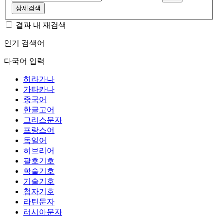
상세검색
결과 내 재검색
인기 검색어
다국어 입력
히라가나
가타카나
중국어
한글고어
그리스문자
프랑스어
독일어
히브리어
괄호기호
학술기호
기술기호
첨자기호
라틴문자
러시아문자