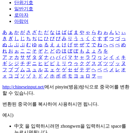
단위기호
일반기호
로마자
아랍어
あ
ぁ
か
が
さ
ざ
た
だ
な
は
ば
ぱ
ま
や
ゃ
ら
わ
ゎ
ん
い
ぃ
き
ぎ
し
じ
ち
ぢ
に
ひ
び
ぴ
み
り
う
ぅ
く
ぐ
す
ず
つ
づ
っ
ぬ
ふ
ぶ
ぷ
む
ゆ
ゅ
る
え
ぇ
け
げ
せ
ぜ
て
で
ね
へ
べ
ぺ
め
れ
お
ぉ
こ
ご
そ
ぞ
と
ど
の
ほ
ぼ
ぽ
も
よ
ょ
ろ
を
ア
ァ
カ
サ
ザ
タ
ダ
ナ
ハ
バ
パ
マ
ヤ
ャ
ラ
ワ
ヮ
ン
イ
ィ
キ
ギ
シ
ジ
チ
ヂ
ニ
ヒ
ビ
ピ
ミ
リ
ウ
ゥ
ク
グ
ス
ズ
ツ
ヅ
ッ
ヌ
フ
ブ
プ
ム
ユ
ュ
ル
エ
ェ
ケ
ゲ
セ
ゼ
テ
デ
ヘ
ベ
ペ
メ
レ
オ
ォ
コ
ゴ
ソ
ゾ
ト
ド
ノ
ホ
ボ
ポ
モ
ヨ
ョ
ロ
ヲ
―
http://chineseinput.net/
에서 pinyin(병음)방식으로 중국어를 변환
할 수 있습니다.
변환된 중국어를 복사하여 사용하시면 됩니다.
예시)
中文 을 입력하시려면
zhongwen
을 입력하시고 space를
누르시면됩니다.