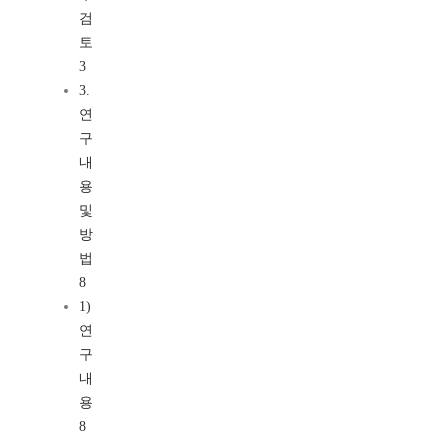
검
토
3
3.
연
구
내
용
및
방
법
8
1)
연
구
내
용
8