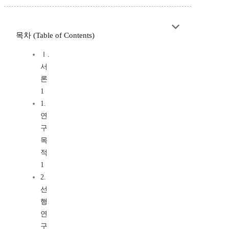
목차 (Table of Contents)
Ⅰ.
서
론
1
1.
연
구
목
적
1
2.
선
행
연
구