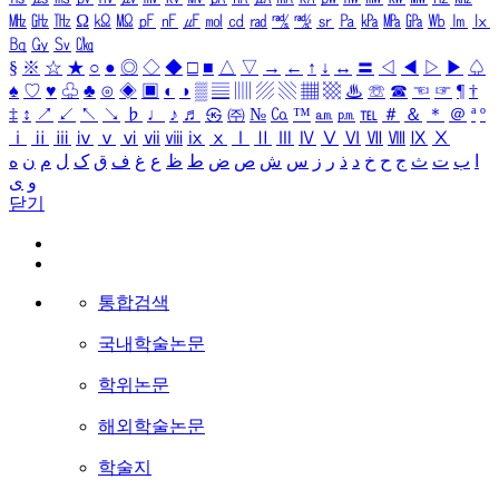
㎒
㎓
㎔
Ω
㏀
㏁
㎊
㎋
㎌
㏖
㏅
㎭
㎮
㎯
㏛
㎩
㎪
㎫
㎬
㏝
㏐
㏓
㏃
㏉
㏜
㏆
§
※
☆
★
○
●
◎
◇
◆
□
■
△
▽
→
←
↑
↓
↔
〓
◁
◀
▷
▶
♤
♠
♡
♥
♧
♣
⊙
◈
▣
◐
◑
▒
▤
▥
▨
▧
▦
▩
♨
☏
☎
☜
☞
¶
†
‡
↕
↗
↙
↖
↘
♭
♩
♪
♬
㉿
㈜
№
㏇
™
㏂
㏘
℡
＃
＆
＊
＠
ª
º
ⅰ
ⅱ
ⅲ
ⅳ
ⅴ
ⅵ
ⅶ
ⅷ
ⅸ
ⅹ
Ⅰ
Ⅱ
Ⅲ
Ⅳ
Ⅴ
Ⅵ
Ⅶ
Ⅷ
Ⅸ
Ⅹ
ا
ب
ت
ث
ج
ح
خ
د
ذ
ر
ز
س
ش
ص
ض
ط
ظ
ع
غ
ف
ق
ک
ل
م
ن
ه
و
ی
닫기
통합검색
국내학술논문
학위논문
해외학술논문
학술지