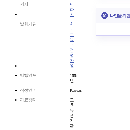
저자
이
화
진
나만을 위한
발행기관
한
국
교
육
과
정
평
가
원
발행연도
1998
년
작성언어
Korean
자료형태
교
육
유
관
기
관