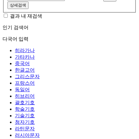
상세검색
결과 내 재검색
인기 검색어
다국어 입력
히라가나
가타카나
중국어
한글고어
그리스문자
프랑스어
독일어
히브리어
괄호기호
학술기호
기술기호
첨자기호
라틴문자
러시아문자