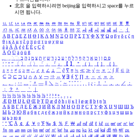
北京 을 입력하시려면
beijing
을 입력하시고 space를 누르
시면 됩니다.
ㅥ
ㅦ
ㅧ
ㅨ
ㅩ
ㅪ
ㅫ
ㅬ
ㅭ
ㅮ
ㅯ
ㅰ
ㅱ
ㅲ
ㅳ
ㅴ
ㅵ
ㅶ
ㅷ
ㅸ
ㅹ
ㅺ
ㅻ
ㅼ
ㅽ
ㅾ
ㅿ
ㆀ
ㆁ
ㆂ
ㆃ
ㆄ
ㆅ
ㆆ
ㆇ
ㆈ
ㆉ
ㆊ
ㆋ
ㆌ
ㆍ
ㆎ
Α
Β
Γ
Δ
Ε
Ζ
Η
Θ
Ι
Κ
Λ
Μ
Ν
Ξ
Ο
Π
Ρ
Σ
Τ
Υ
Φ
Χ
Ψ
Ω
α
β
γ
δ
ε
ζ
η
θ
ι
κ
λ
μ
ν
ξ
ο
π
ρ
σ
τ
υ
φ
χ
ψ
ω
á
à
Á
À
é
è
É
È
ç
Ç
ê
Ä
Ö
Ü
ä
ö
ü
ß
ְ
ֳ
ֲ
ֱ
ָ
ַ
ֵ
ֶ
ִ
ֹ
ּ
ֻ
ׂ
ׁ
ּ
ב
ה
נ
מ
צ
ת
ץ
ש
ד
ג
כ
ע
י
ח
ל
ך
ף
ק
ר
א
ט
ו
ן
ם
פ
‘
’
“
”
〔
〕
〈
〉
「
」
『
』
【
】
＂
（
）
［
］
｛
｝
±
×
÷
≠
≤
≥
∞
∴
♂
♀
∠
⊥
⌒
∂
∇
≡
≒
≪
≫
√
∽
∝
∵
∫
∬
∈
∋
⊆
⊇
⊂
⊃
∪
∩
∧
∨
￢
⇒
⇔
∀
∃
∮
∑
∏
＋
－
＜
＝
＞
、
。
·
‥
…
¨
〃
―
∥
＼
∼
´
～
ˇ
˘
˝
˚
˙
¸
˛
¡
¿
ː
！
＇
，
．
／
：
；
？
＾
＿
｀
｜
½
⅓
⅔
¼
¾
⅛
⅜
⅝
⅞
¹
²
³
⁴
ⁿ
₁
₂
₃
₄
Æ
Ð
Ħ
Ĳ
Ł
Ø
Œ
Þ
Ŧ
Ŋ
æ
đ
ð
ħ
ı
ĳ
ĸ
ŀ
ł
ø
œ
ß
þ
ŧ
ŋ
ŉ
А
Б
В
Г
Д
Е
Ё
Ж
З
И
Й
К
Л
М
Н
О
П
Р
С
Т
У
Ф
Х
Ц
Ч
Ш
Щ
Ъ
Ы
Ь
Э
Ю
Я
а
б
в
г
д
е
ё
ж
з
и
й
к
л
м
н
о
п
р
с
т
у
ф
х
ц
ч
ш
щ
ъ
ы
ь
э
ю
я
′
″
℃
Å
￠
￡
￥
¤
℉
‰
＄
％
Ｆ
￦
㎕
㎖
㎗
ℓ
㎘
㏄
㎣
㎤
㎥
㎦
㎙
㎚
㎛
㎜
㎝
㎞
㎟
㎠
㎡
㎢
㏊
㎍
㎎
㎏
㏏
㎈
㎉
㏈
㎧
㎨
㎰
㎱
㎲
㎳
㎴
㎵
㎶
㎷
㎸
㎹
㎀
㎁
㎂
㎃
㎄
㎺
㎻
㎽
㎾
㎿
㎐
㎑