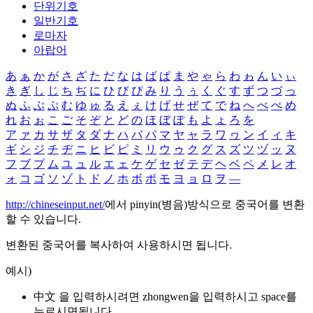
단위기호
일반기호
로마자
아랍어
あ
ぁ
か
が
さ
ざ
た
だ
な
は
ば
ぱ
ま
や
ゃ
ら
わ
ゎ
ん
い
ぃ
き
ぎ
し
じ
ち
ぢ
に
ひ
び
ぴ
み
り
う
ぅ
く
ぐ
す
ず
つ
づ
っ
ぬ
ふ
ぶ
ぷ
む
ゆ
ゅ
る
え
ぇ
け
げ
せ
ぜ
て
で
ね
へ
べ
ぺ
め
れ
お
ぉ
こ
ご
そ
ぞ
と
ど
の
ほ
ぼ
ぽ
も
よ
ょ
ろ
を
ア
ァ
カ
サ
ザ
タ
ダ
ナ
ハ
バ
パ
マ
ヤ
ャ
ラ
ワ
ヮ
ン
イ
ィ
キ
ギ
シ
ジ
チ
ヂ
ニ
ヒ
ビ
ピ
ミ
リ
ウ
ゥ
ク
グ
ス
ズ
ツ
ヅ
ッ
ヌ
フ
ブ
プ
ム
ユ
ュ
ル
エ
ェ
ケ
ゲ
セ
ゼ
テ
デ
ヘ
ベ
ペ
メ
レ
オ
ォ
コ
ゴ
ソ
ゾ
ト
ド
ノ
ホ
ボ
ポ
モ
ヨ
ョ
ロ
ヲ
―
http://chineseinput.net/
에서 pinyin(병음)방식으로 중국어를 변환
할 수 있습니다.
변환된 중국어를 복사하여 사용하시면 됩니다.
예시)
中文 을 입력하시려면
zhongwen
을 입력하시고 space를
누르시면됩니다.