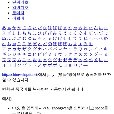
단위기호
일반기호
로마자
아랍어
あ
ぁ
か
が
さ
ざ
た
だ
な
は
ば
ぱ
ま
や
ゃ
ら
わ
ゎ
ん
い
ぃ
き
ぎ
し
じ
ち
ぢ
に
ひ
び
ぴ
み
り
う
ぅ
く
ぐ
す
ず
つ
づ
っ
ぬ
ふ
ぶ
ぷ
む
ゆ
ゅ
る
え
ぇ
け
げ
せ
ぜ
て
で
ね
へ
べ
ぺ
め
れ
お
ぉ
こ
ご
そ
ぞ
と
ど
の
ほ
ぼ
ぽ
も
よ
ょ
ろ
を
ア
ァ
カ
サ
ザ
タ
ダ
ナ
ハ
バ
パ
マ
ヤ
ャ
ラ
ワ
ヮ
ン
イ
ィ
キ
ギ
シ
ジ
チ
ヂ
ニ
ヒ
ビ
ピ
ミ
リ
ウ
ゥ
ク
グ
ス
ズ
ツ
ヅ
ッ
ヌ
フ
ブ
プ
ム
ユ
ュ
ル
エ
ェ
ケ
ゲ
セ
ゼ
テ
デ
ヘ
ベ
ペ
メ
レ
オ
ォ
コ
ゴ
ソ
ゾ
ト
ド
ノ
ホ
ボ
ポ
モ
ヨ
ョ
ロ
ヲ
―
http://chineseinput.net/
에서 pinyin(병음)방식으로 중국어를 변환
할 수 있습니다.
변환된 중국어를 복사하여 사용하시면 됩니다.
예시)
中文 을 입력하시려면
zhongwen
을 입력하시고 space를
누르시면됩니다.