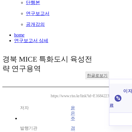
단행본
연구보고서
공개강의
home
연구보고서 상세
경북 MICE 특화도시 육성전
략 연구용역
한글로보기
이 자
https://www.riss.kr/link?id=E1684223
료
저자
윤
은
주
발행기관
경