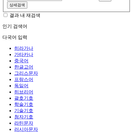
상세검색
결과 내 재검색
인기 검색어
다국어 입력
히라가나
가타카나
중국어
한글고어
그리스문자
프랑스어
독일어
히브리어
괄호기호
학술기호
기술기호
첨자기호
라틴문자
러시아문자