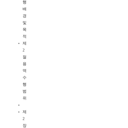
행
배
경
및
목
적
제
2
절
용
역
수
행
범
위
제
2
장