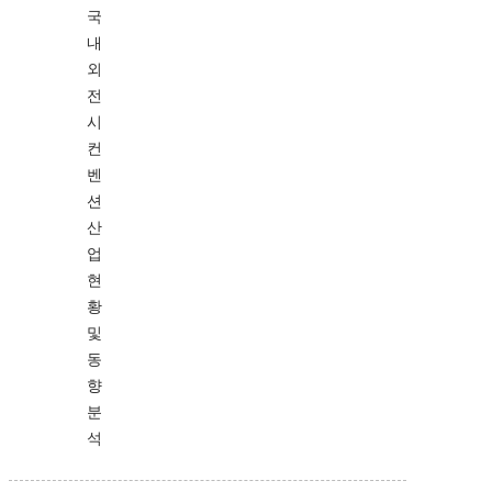
국
내
외
전
시
컨
벤
션
산
업
현
황
및
동
향
분
석