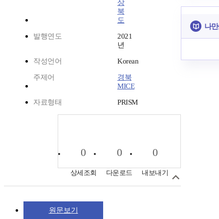
상
북
도
나만
발행연도
2021
년
작성언어
Korean
주제어
경북
MICE
자료형태
PRISM
0
0
0
상세조회
다운로드
내보내기
원문보기