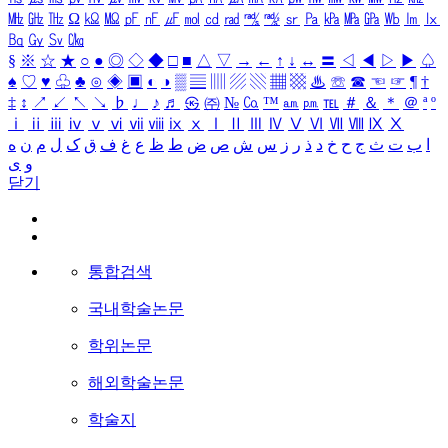
㎒
㎓
㎔
Ω
㏀
㏁
㎊
㎋
㎌
㏖
㏅
㎭
㎮
㎯
㏛
㎩
㎪
㎫
㎬
㏝
㏐
㏓
㏃
㏉
㏜
㏆
§
※
☆
★
○
●
◎
◇
◆
□
■
△
▽
→
←
↑
↓
↔
〓
◁
◀
▷
▶
♤
♠
♡
♥
♧
♣
⊙
◈
▣
◐
◑
▒
▤
▥
▨
▧
▦
▩
♨
☏
☎
☜
☞
¶
†
‡
↕
↗
↙
↖
↘
♭
♩
♪
♬
㉿
㈜
№
㏇
™
㏂
㏘
℡
＃
＆
＊
＠
ª
º
ⅰ
ⅱ
ⅲ
ⅳ
ⅴ
ⅵ
ⅶ
ⅷ
ⅸ
ⅹ
Ⅰ
Ⅱ
Ⅲ
Ⅳ
Ⅴ
Ⅵ
Ⅶ
Ⅷ
Ⅸ
Ⅹ
ا
ب
ت
ث
ج
ح
خ
د
ذ
ر
ز
س
ش
ص
ض
ط
ظ
ع
غ
ف
ق
ک
ل
م
ن
ه
و
ی
닫기
통합검색
국내학술논문
학위논문
해외학술논문
학술지