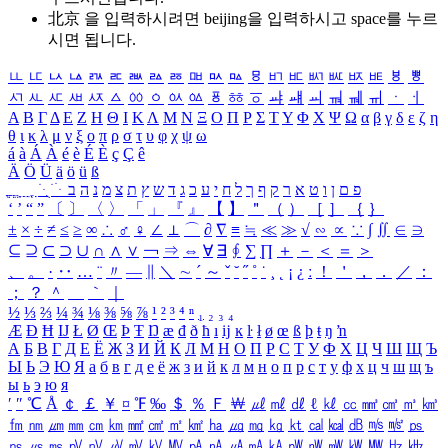
北京 을 입력하시려면
beijing
을 입력하시고 space를 누르
시면 됩니다.
ㅥ
ㅦ
ㅧ
ㅨ
ㅩ
ㅪ
ㅫ
ㅬ
ㅭ
ㅮ
ㅯ
ㅰ
ㅱ
ㅲ
ㅳ
ㅴ
ㅵ
ㅶ
ㅷ
ㅸ
ㅹ
ㅺ
ㅻ
ㅼ
ㅽ
ㅾ
ㅿ
ㆀ
ㆁ
ㆂ
ㆃ
ㆄ
ㆅ
ㆆ
ㆇ
ㆈ
ㆉ
ㆊ
ㆋ
ㆌ
ㆍ
ㆎ
Α
Β
Γ
Δ
Ε
Ζ
Η
Θ
Ι
Κ
Λ
Μ
Ν
Ξ
Ο
Π
Ρ
Σ
Τ
Υ
Φ
Χ
Ψ
Ω
α
β
γ
δ
ε
ζ
η
θ
ι
κ
λ
μ
ν
ξ
ο
π
ρ
σ
τ
υ
φ
χ
ψ
ω
á
à
Á
À
é
è
É
È
ç
Ç
ê
Ä
Ö
Ü
ä
ö
ü
ß
ְ
ֳ
ֲ
ֱ
ָ
ַ
ֵ
ֶ
ִ
ֹ
ּ
ֻ
ׂ
ׁ
ּ
ב
ה
נ
מ
צ
ת
ץ
ש
ד
ג
כ
ע
י
ח
ל
ך
ף
ק
ר
א
ט
ו
ן
ם
פ
‘
’
“
”
〔
〕
〈
〉
「
」
『
』
【
】
＂
（
）
［
］
｛
｝
±
×
÷
≠
≤
≥
∞
∴
♂
♀
∠
⊥
⌒
∂
∇
≡
≒
≪
≫
√
∽
∝
∵
∫
∬
∈
∋
⊆
⊇
⊂
⊃
∪
∩
∧
∨
￢
⇒
⇔
∀
∃
∮
∑
∏
＋
－
＜
＝
＞
、
。
·
‥
…
¨
〃
―
∥
＼
∼
´
～
ˇ
˘
˝
˚
˙
¸
˛
¡
¿
ː
！
＇
，
．
／
：
；
？
＾
＿
｀
｜
½
⅓
⅔
¼
¾
⅛
⅜
⅝
⅞
¹
²
³
⁴
ⁿ
₁
₂
₃
₄
Æ
Ð
Ħ
Ĳ
Ł
Ø
Œ
Þ
Ŧ
Ŋ
æ
đ
ð
ħ
ı
ĳ
ĸ
ŀ
ł
ø
œ
ß
þ
ŧ
ŋ
ŉ
А
Б
В
Г
Д
Е
Ё
Ж
З
И
Й
К
Л
М
Н
О
П
Р
С
Т
У
Ф
Х
Ц
Ч
Ш
Щ
Ъ
Ы
Ь
Э
Ю
Я
а
б
в
г
д
е
ё
ж
з
и
й
к
л
м
н
о
п
р
с
т
у
ф
х
ц
ч
ш
щ
ъ
ы
ь
э
ю
я
′
″
℃
Å
￠
￡
￥
¤
℉
‰
＄
％
Ｆ
￦
㎕
㎖
㎗
ℓ
㎘
㏄
㎣
㎤
㎥
㎦
㎙
㎚
㎛
㎜
㎝
㎞
㎟
㎠
㎡
㎢
㏊
㎍
㎎
㎏
㏏
㎈
㎉
㏈
㎧
㎨
㎰
㎱
㎲
㎳
㎴
㎵
㎶
㎷
㎸
㎹
㎀
㎁
㎂
㎃
㎄
㎺
㎻
㎽
㎾
㎿
㎐
㎑