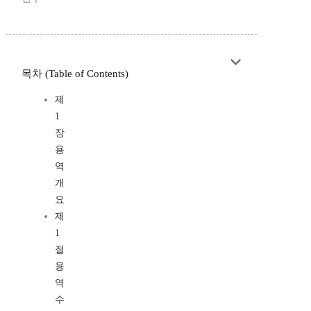
목차 (Table of Contents)
제
1
장
용
역
개
요
제
1
절
용
역
수