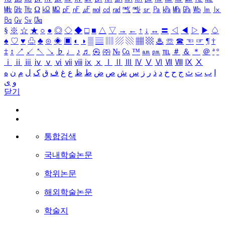
㎒
㎓
㎔
Ω
㏀
㏁
㎊
㎋
㎌
㏖
㏅
㎭
㎮
㎯
㏛
㎩
㎪
㎫
㎬
㏝
㏐
㏓
㏃
㏉
㏜
㏆
§
※
☆
★
○
●
◎
◇
◆
□
■
△
▽
→
←
↑
↓
↔
〓
◁
◀
▷
▶
♤
♠
♡
♥
♧
♣
⊙
◈
▣
◐
◑
▒
▤
▥
▨
▧
▦
▩
♨
☏
☎
☜
☞
¶
†
‡
↕
↗
↙
↖
↘
♭
♩
♪
♬
㉿
㈜
№
㏇
™
㏂
㏘
℡
＃
＆
＊
＠
ª
º
ⅰ
ⅱ
ⅲ
ⅳ
ⅴ
ⅵ
ⅶ
ⅷ
ⅸ
ⅹ
Ⅰ
Ⅱ
Ⅲ
Ⅳ
Ⅴ
Ⅵ
Ⅶ
Ⅷ
Ⅸ
Ⅹ
ا
ب
ت
ث
ج
ح
خ
د
ذ
ر
ز
س
ش
ص
ض
ط
ظ
ع
غ
ف
ق
ک
ل
م
ن
ه
و
ی
닫기
통합검색
국내학술논문
학위논문
해외학술논문
학술지