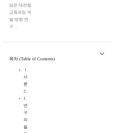
담은 대전형
교육과정 개
발 방향 연
구 ...
목차 (Table of Contents)
Ⅰ.
서
론
2
1.
연
구
의
필