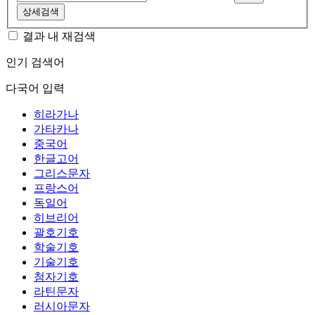
상세검색
결과 내 재검색
인기 검색어
다국어 입력
히라가나
가타카나
중국어
한글고어
그리스문자
프랑스어
독일어
히브리어
괄호기호
학술기호
기술기호
첨자기호
라틴문자
러시아문자