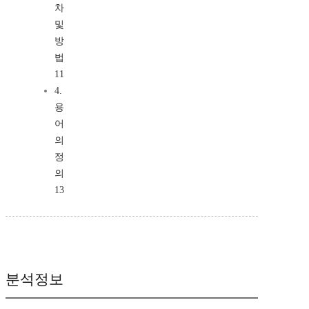
차
및
방
법
11
4.
용
어
의
정
의
13
분석정보