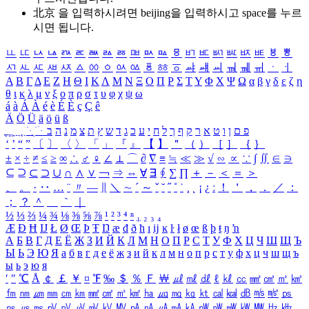
北京 을 입력하시려면
beijing
을 입력하시고 space를 누르
시면 됩니다.
ㅥ
ㅦ
ㅧ
ㅨ
ㅩ
ㅪ
ㅫ
ㅬ
ㅭ
ㅮ
ㅯ
ㅰ
ㅱ
ㅲ
ㅳ
ㅴ
ㅵ
ㅶ
ㅷ
ㅸ
ㅹ
ㅺ
ㅻ
ㅼ
ㅽ
ㅾ
ㅿ
ㆀ
ㆁ
ㆂ
ㆃ
ㆄ
ㆅ
ㆆ
ㆇ
ㆈ
ㆉ
ㆊ
ㆋ
ㆌ
ㆍ
ㆎ
Α
Β
Γ
Δ
Ε
Ζ
Η
Θ
Ι
Κ
Λ
Μ
Ν
Ξ
Ο
Π
Ρ
Σ
Τ
Υ
Φ
Χ
Ψ
Ω
α
β
γ
δ
ε
ζ
η
θ
ι
κ
λ
μ
ν
ξ
ο
π
ρ
σ
τ
υ
φ
χ
ψ
ω
á
à
Á
À
é
è
É
È
ç
Ç
ê
Ä
Ö
Ü
ä
ö
ü
ß
ְ
ֳ
ֲ
ֱ
ָ
ַ
ֵ
ֶ
ִ
ֹ
ּ
ֻ
ׂ
ׁ
ּ
ב
ה
נ
מ
צ
ת
ץ
ש
ד
ג
כ
ע
י
ח
ל
ך
ף
ק
ר
א
ט
ו
ן
ם
פ
‘
’
“
”
〔
〕
〈
〉
「
」
『
』
【
】
＂
（
）
［
］
｛
｝
±
×
÷
≠
≤
≥
∞
∴
♂
♀
∠
⊥
⌒
∂
∇
≡
≒
≪
≫
√
∽
∝
∵
∫
∬
∈
∋
⊆
⊇
⊂
⊃
∪
∩
∧
∨
￢
⇒
⇔
∀
∃
∮
∑
∏
＋
－
＜
＝
＞
、
。
·
‥
…
¨
〃
―
∥
＼
∼
´
～
ˇ
˘
˝
˚
˙
¸
˛
¡
¿
ː
！
＇
，
．
／
：
；
？
＾
＿
｀
｜
½
⅓
⅔
¼
¾
⅛
⅜
⅝
⅞
¹
²
³
⁴
ⁿ
₁
₂
₃
₄
Æ
Ð
Ħ
Ĳ
Ł
Ø
Œ
Þ
Ŧ
Ŋ
æ
đ
ð
ħ
ı
ĳ
ĸ
ŀ
ł
ø
œ
ß
þ
ŧ
ŋ
ŉ
А
Б
В
Г
Д
Е
Ё
Ж
З
И
Й
К
Л
М
Н
О
П
Р
С
Т
У
Ф
Х
Ц
Ч
Ш
Щ
Ъ
Ы
Ь
Э
Ю
Я
а
б
в
г
д
е
ё
ж
з
и
й
к
л
м
н
о
п
р
с
т
у
ф
х
ц
ч
ш
щ
ъ
ы
ь
э
ю
я
′
″
℃
Å
￠
￡
￥
¤
℉
‰
＄
％
Ｆ
￦
㎕
㎖
㎗
ℓ
㎘
㏄
㎣
㎤
㎥
㎦
㎙
㎚
㎛
㎜
㎝
㎞
㎟
㎠
㎡
㎢
㏊
㎍
㎎
㎏
㏏
㎈
㎉
㏈
㎧
㎨
㎰
㎱
㎲
㎳
㎴
㎵
㎶
㎷
㎸
㎹
㎀
㎁
㎂
㎃
㎄
㎺
㎻
㎽
㎾
㎿
㎐
㎑