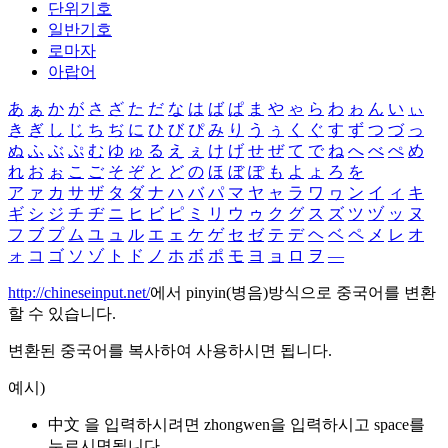
단위기호
일반기호
로마자
아랍어
あ
ぁ
か
が
さ
ざ
た
だ
な
は
ば
ぱ
ま
や
ゃ
ら
わ
ゎ
ん
い
ぃ
き
ぎ
し
じ
ち
ぢ
に
ひ
び
ぴ
み
り
う
ぅ
く
ぐ
す
ず
つ
づ
っ
ぬ
ふ
ぶ
ぷ
む
ゆ
ゅ
る
え
ぇ
け
げ
せ
ぜ
て
で
ね
へ
べ
ぺ
め
れ
お
ぉ
こ
ご
そ
ぞ
と
ど
の
ほ
ぼ
ぽ
も
よ
ょ
ろ
を
ア
ァ
カ
サ
ザ
タ
ダ
ナ
ハ
バ
パ
マ
ヤ
ャ
ラ
ワ
ヮ
ン
イ
ィ
キ
ギ
シ
ジ
チ
ヂ
ニ
ヒ
ビ
ピ
ミ
リ
ウ
ゥ
ク
グ
ス
ズ
ツ
ヅ
ッ
ヌ
フ
ブ
プ
ム
ユ
ュ
ル
エ
ェ
ケ
ゲ
セ
ゼ
テ
デ
ヘ
ベ
ペ
メ
レ
オ
ォ
コ
ゴ
ソ
ゾ
ト
ド
ノ
ホ
ボ
ポ
モ
ヨ
ョ
ロ
ヲ
―
http://chineseinput.net/
에서 pinyin(병음)방식으로 중국어를 변환
할 수 있습니다.
변환된 중국어를 복사하여 사용하시면 됩니다.
예시)
中文 을 입력하시려면
zhongwen
을 입력하시고 space를
누르시면됩니다.