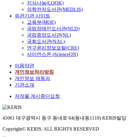
지식나눔(LOOK)
의학전자도서관(MEDLIS)
유관기관 사이트
교육부(MOE)
국립장애인도서관(NLD)
국립중앙도서관(NL)
국회도서관(NAL)
연구윤리정보포털(CRE)
사이언스온 (ScienceON)
이용약관
개인정보처리방침
개인정보 재동의
기관소개
저작물 게시중단요청
41061 대구광역시 동구 동내로 64(동내동1119) KERIS빌딩
Copyright© KERIS. ALL RIGHTS RESERVED