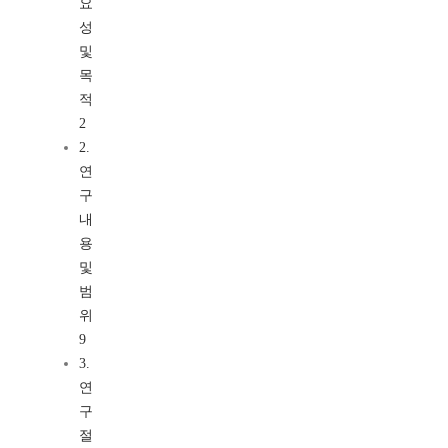
요
성
및
목
적
2
2.
연
구
내
용
및
범
위
9
3.
연
구
절