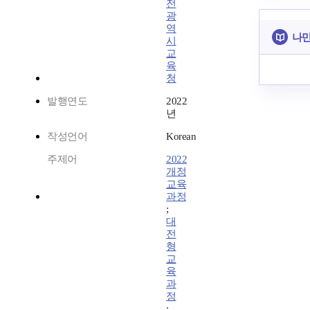
전
광
역
나만
시
교
육
청
발행연도
2022
년
작성언어
Korean
주제어
2022
개정
교육
과정
;
대
전
형
교
육
과
정
;