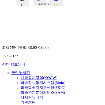
Teachers
한
인
TV
국
천
Teachers
외
대
TV
국
학
어
교
대
이
학
계
교
원
권
영
고객센터 (평일: 09:00~18:00)
우
1599-3122
ARS 번호안내
관련누리집
대학공개강의(KOCW)
학술정보통계시스템(Rinfo)
외국학술지지원센터(FRIC)
학술관계분석서비스(SAM)
사서커뮤니티
기관회원