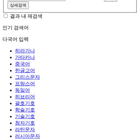
상세검색
결과 내 재검색
인기 검색어
다국어 입력
히라가나
가타카나
중국어
한글고어
그리스문자
프랑스어
독일어
히브리어
괄호기호
학술기호
기술기호
첨자기호
라틴문자
러시아문자