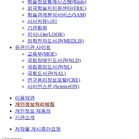
학술정보통계시스템(Rinfo)
외국학술지지원센터(FRIC)
학술관계분석서비스(SAM)
사서커뮤니티
기관회원
지식나눔(LOOK)
의학전자도서관(MEDLIS)
유관기관 사이트
교육부(MOE)
국립장애인도서관(NLD)
국립중앙도서관(NL)
국회도서관(NAL)
연구윤리정보포털(CRE)
사이언스온 (ScienceON)
이용약관
개인정보처리방침
개인정보 재동의
기관소개
저작물 게시중단요청