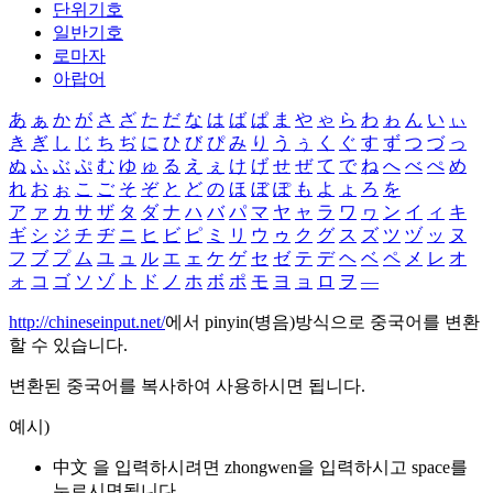
단위기호
일반기호
로마자
아랍어
あ
ぁ
か
が
さ
ざ
た
だ
な
は
ば
ぱ
ま
や
ゃ
ら
わ
ゎ
ん
い
ぃ
き
ぎ
し
じ
ち
ぢ
に
ひ
び
ぴ
み
り
う
ぅ
く
ぐ
す
ず
つ
づ
っ
ぬ
ふ
ぶ
ぷ
む
ゆ
ゅ
る
え
ぇ
け
げ
せ
ぜ
て
で
ね
へ
べ
ぺ
め
れ
お
ぉ
こ
ご
そ
ぞ
と
ど
の
ほ
ぼ
ぽ
も
よ
ょ
ろ
を
ア
ァ
カ
サ
ザ
タ
ダ
ナ
ハ
バ
パ
マ
ヤ
ャ
ラ
ワ
ヮ
ン
イ
ィ
キ
ギ
シ
ジ
チ
ヂ
ニ
ヒ
ビ
ピ
ミ
リ
ウ
ゥ
ク
グ
ス
ズ
ツ
ヅ
ッ
ヌ
フ
ブ
プ
ム
ユ
ュ
ル
エ
ェ
ケ
ゲ
セ
ゼ
テ
デ
ヘ
ベ
ペ
メ
レ
オ
ォ
コ
ゴ
ソ
ゾ
ト
ド
ノ
ホ
ボ
ポ
モ
ヨ
ョ
ロ
ヲ
―
http://chineseinput.net/
에서 pinyin(병음)방식으로 중국어를 변환
할 수 있습니다.
변환된 중국어를 복사하여 사용하시면 됩니다.
예시)
中文 을 입력하시려면
zhongwen
을 입력하시고 space를
누르시면됩니다.