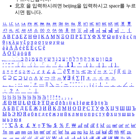
北京 을 입력하시려면
beijing
을 입력하시고 space를 누르
시면 됩니다.
ㅥ
ㅦ
ㅧ
ㅨ
ㅩ
ㅪ
ㅫ
ㅬ
ㅭ
ㅮ
ㅯ
ㅰ
ㅱ
ㅲ
ㅳ
ㅴ
ㅵ
ㅶ
ㅷ
ㅸ
ㅹ
ㅺ
ㅻ
ㅼ
ㅽ
ㅾ
ㅿ
ㆀ
ㆁ
ㆂ
ㆃ
ㆄ
ㆅ
ㆆ
ㆇ
ㆈ
ㆉ
ㆊ
ㆋ
ㆌ
ㆍ
ㆎ
Α
Β
Γ
Δ
Ε
Ζ
Η
Θ
Ι
Κ
Λ
Μ
Ν
Ξ
Ο
Π
Ρ
Σ
Τ
Υ
Φ
Χ
Ψ
Ω
α
β
γ
δ
ε
ζ
η
θ
ι
κ
λ
μ
ν
ξ
ο
π
ρ
σ
τ
υ
φ
χ
ψ
ω
á
à
Á
À
é
è
É
È
ç
Ç
ê
Ä
Ö
Ü
ä
ö
ü
ß
ְ
ֳ
ֲ
ֱ
ָ
ַ
ֵ
ֶ
ִ
ֹ
ּ
ֻ
ׂ
ׁ
ּ
ב
ה
נ
מ
צ
ת
ץ
ש
ד
ג
כ
ע
י
ח
ל
ך
ף
ק
ר
א
ט
ו
ן
ם
פ
‘
’
“
”
〔
〕
〈
〉
「
」
『
』
【
】
＂
（
）
［
］
｛
｝
±
×
÷
≠
≤
≥
∞
∴
♂
♀
∠
⊥
⌒
∂
∇
≡
≒
≪
≫
√
∽
∝
∵
∫
∬
∈
∋
⊆
⊇
⊂
⊃
∪
∩
∧
∨
￢
⇒
⇔
∀
∃
∮
∑
∏
＋
－
＜
＝
＞
、
。
·
‥
…
¨
〃
―
∥
＼
∼
´
～
ˇ
˘
˝
˚
˙
¸
˛
¡
¿
ː
！
＇
，
．
／
：
；
？
＾
＿
｀
｜
½
⅓
⅔
¼
¾
⅛
⅜
⅝
⅞
¹
²
³
⁴
ⁿ
₁
₂
₃
₄
Æ
Ð
Ħ
Ĳ
Ł
Ø
Œ
Þ
Ŧ
Ŋ
æ
đ
ð
ħ
ı
ĳ
ĸ
ŀ
ł
ø
œ
ß
þ
ŧ
ŋ
ŉ
А
Б
В
Г
Д
Е
Ё
Ж
З
И
Й
К
Л
М
Н
О
П
Р
С
Т
У
Ф
Х
Ц
Ч
Ш
Щ
Ъ
Ы
Ь
Э
Ю
Я
а
б
в
г
д
е
ё
ж
з
и
й
к
л
м
н
о
п
р
с
т
у
ф
х
ц
ч
ш
щ
ъ
ы
ь
э
ю
я
′
″
℃
Å
￠
￡
￥
¤
℉
‰
＄
％
Ｆ
￦
㎕
㎖
㎗
ℓ
㎘
㏄
㎣
㎤
㎥
㎦
㎙
㎚
㎛
㎜
㎝
㎞
㎟
㎠
㎡
㎢
㏊
㎍
㎎
㎏
㏏
㎈
㎉
㏈
㎧
㎨
㎰
㎱
㎲
㎳
㎴
㎵
㎶
㎷
㎸
㎹
㎀
㎁
㎂
㎃
㎄
㎺
㎻
㎽
㎾
㎿
㎐
㎑