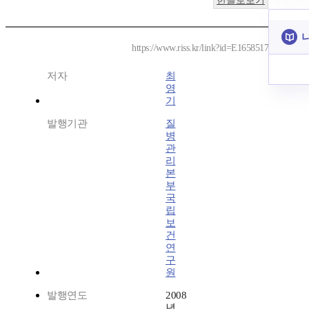
한글로보기
https://www.riss.kr/link?id=E1658517
저자
최
영
기
발행기관
질
병
관
리
본
부
국
립
보
건
연
구
원
발행연도
2008
년