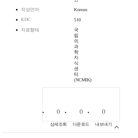
작성언어
Korean
KDC
510
자료형태
국
립
의
과
학
지
식
센
터
(NCMIK)
0
0
0
상세조회
다운로드
내보내기