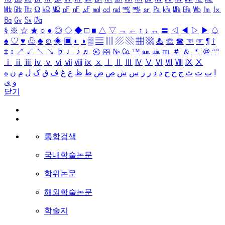
㎒
㎓
㎔
Ω
㏀
㏁
㎊
㎋
㎌
㏖
㏅
㎭
㎮
㎯
㏛
㎩
㎪
㎫
㎬
㏝
㏐
㏓
㏃
㏉
㏜
㏆
§
※
☆
★
○
●
◎
◇
◆
□
■
△
▽
→
←
↑
↓
↔
〓
◁
◀
▷
▶
♤
♠
♡
♥
♧
♣
⊙
◈
▣
◐
◑
▒
▤
▥
▨
▧
▦
▩
♨
☏
☎
☜
☞
¶
†
‡
↕
↗
↙
↖
↘
♭
♩
♪
♬
㉿
㈜
№
㏇
™
㏂
㏘
℡
＃
＆
＊
＠
ª
º
ⅰ
ⅱ
ⅲ
ⅳ
ⅴ
ⅵ
ⅶ
ⅷ
ⅸ
ⅹ
Ⅰ
Ⅱ
Ⅲ
Ⅳ
Ⅴ
Ⅵ
Ⅶ
Ⅷ
Ⅸ
Ⅹ
ا
ب
ت
ث
ج
ح
خ
د
ذ
ر
ز
س
ش
ص
ض
ط
ظ
ع
غ
ف
ق
ک
ل
م
ن
ه
و
ی
닫기
통합검색
국내학술논문
학위논문
해외학술논문
학술지