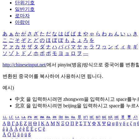
단위기호
일반기호
로마자
아랍어
あ
ぁ
か
が
さ
ざ
た
だ
な
は
ば
ぱ
ま
や
ゃ
ら
わ
ゎ
ん
い
ぃ
き
こ
ご
そ
ぞ
と
ど
の
ほ
ぼ
ぽ
も
よ
ょ
ろ
を
ア
ァ
カ
サ
ザ
タ
ダ
ナ
ハ
バ
パ
マ
ヤ
ャ
ラ
ワ
ヮ
ン
イ
ィ
キ
ギ
ソ
ゾ
ト
ド
ノ
ホ
ボ
ポ
モ
ヨ
ョ
ロ
ヲ
―
http://chineseinput.net/
에서 pinyin(병음)방식으로 중국어를 변환
변환된 중국어를 복사하여 사용하시면 됩니다.
예시)
中文 을 입력하시려면
zhongwen
을 입력하시고 space를
北京 을 입력하시려면
beijing
을 입력하시고 space를 누르
ㅥ
ㅦ
ㅧ
ㅨ
ㅩ
ㅪ
ㅫ
ㅬ
ㅭ
ㅮ
ㅯ
ㅰ
ㅱ
ㅲ
ㅳ
ㅴ
ㅵ
ㅶ
ㅷ
ㅸ
ㅹ
ㅺ
Α
Β
Γ
Δ
Ε
Ζ
Η
Θ
Ι
Κ
Λ
Μ
Ν
Ξ
Ο
Π
Ρ
Σ
Τ
Υ
Φ
Χ
Ψ
Ω
α
β
γ
δ
ε
ζ
η
á
à
Á
À
é
è
É
È
ç
Ç
ê
Ä
Ö
Ü
ä
ö
ü
ß