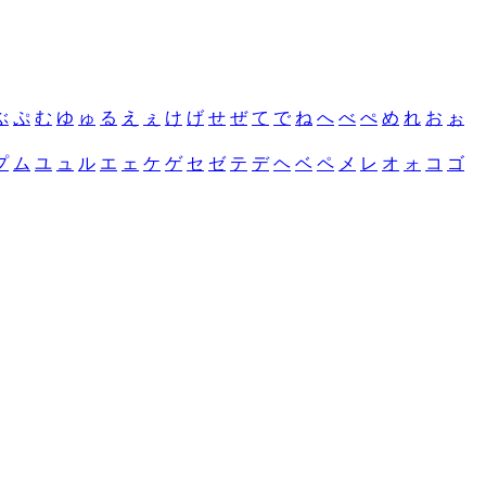
ぶ
ぷ
む
ゆ
ゅ
る
え
ぇ
け
げ
せ
ぜ
て
で
ね
へ
べ
ぺ
め
れ
お
ぉ
プ
ム
ユ
ュ
ル
エ
ェ
ケ
ゲ
セ
ゼ
テ
デ
ヘ
ベ
ペ
メ
レ
オ
ォ
コ
ゴ