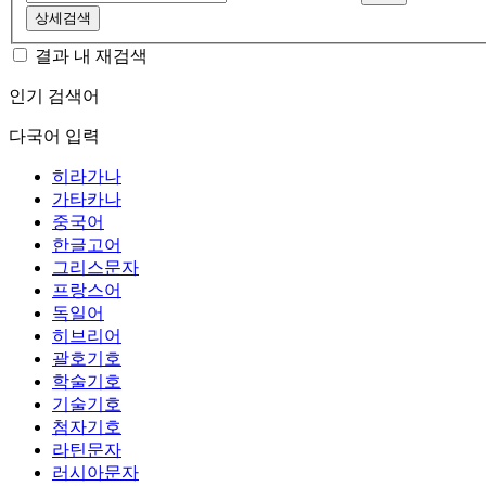
상세검색
결과 내 재검색
인기 검색어
다국어 입력
히라가나
가타카나
중국어
한글고어
그리스문자
프랑스어
독일어
히브리어
괄호기호
학술기호
기술기호
첨자기호
라틴문자
러시아문자