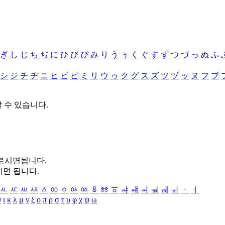
ぎ
し
じ
ち
ぢ
に
ひ
び
ぴ
み
り
う
ぅ
く
ぐ
す
ず
つ
づ
っ
ぬ
ふ
シ
ジ
チ
ヂ
ニ
ヒ
ビ
ピ
ミ
リ
ウ
ゥ
ク
グ
ス
ズ
ツ
ヅ
ッ
ヌ
フ
ブ
할 수 있습니다.
누르시면됩니다.
시면 됩니다.
ㅻ
ㅼ
ㅽ
ㅾ
ㅿ
ㆀ
ㆁ
ㆂ
ㆃ
ㆄ
ㆅ
ㆆ
ㆇ
ㆈ
ㆉ
ㆊ
ㆋ
ㆌ
ㆍ
ㆎ
θ
ι
κ
λ
μ
ν
ξ
ο
π
ρ
σ
τ
υ
φ
χ
ψ
ω