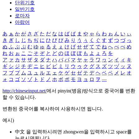
단위기호
일반기호
로마자
아랍어
あ
ぁ
か
が
さ
ざ
た
だ
な
は
ば
ぱ
ま
や
ゃ
ら
わ
ゎ
ん
い
ぃ
き
ぎ
し
じ
ち
ぢ
に
ひ
び
ぴ
み
り
う
ぅ
く
ぐ
す
ず
つ
づ
っ
ぬ
ふ
ぶ
ぷ
む
ゆ
ゅ
る
え
ぇ
け
げ
せ
ぜ
て
で
ね
へ
べ
ぺ
め
れ
お
ぉ
こ
ご
そ
ぞ
と
ど
の
ほ
ぼ
ぽ
も
よ
ょ
ろ
を
ア
ァ
カ
サ
ザ
タ
ダ
ナ
ハ
バ
パ
マ
ヤ
ャ
ラ
ワ
ヮ
ン
イ
ィ
キ
ギ
シ
ジ
チ
ヂ
ニ
ヒ
ビ
ピ
ミ
リ
ウ
ゥ
ク
グ
ス
ズ
ツ
ヅ
ッ
ヌ
フ
ブ
プ
ム
ユ
ュ
ル
エ
ェ
ケ
ゲ
セ
ゼ
テ
デ
ヘ
ベ
ペ
メ
レ
オ
ォ
コ
ゴ
ソ
ゾ
ト
ド
ノ
ホ
ボ
ポ
モ
ヨ
ョ
ロ
ヲ
―
http://chineseinput.net/
에서 pinyin(병음)방식으로 중국어를 변환
할 수 있습니다.
변환된 중국어를 복사하여 사용하시면 됩니다.
예시)
中文 을 입력하시려면
zhongwen
을 입력하시고 space를
누르시면됩니다.