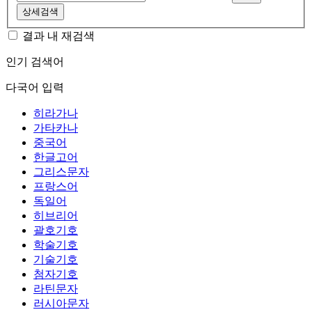
상세검색
결과 내 재검색
인기 검색어
다국어 입력
히라가나
가타카나
중국어
한글고어
그리스문자
프랑스어
독일어
히브리어
괄호기호
학술기호
기술기호
첨자기호
라틴문자
러시아문자