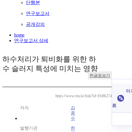
단행본
연구보고서
공개강의
home
연구보고서 상세
하수처리가 퇴비화를 위한 하
수 슬러지 특성에 미치는 영향
한글로보기
이 
https://www.riss.kr/link?id=E686274
료
저자
김
종
수
발행기관
한