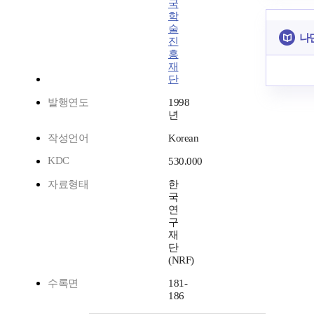
국
학
술
나
진
흥
재
단
발행연도
1998
년
작성언어
Korean
KDC
530.000
자료형태
한
국
연
구
재
단
(NRF)
수록면
181-
186