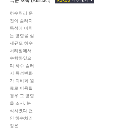
국문 초록 (Abstract)
하수처리 운
전이 슬러지
독성에 미치
는 영향을 실
제규모 하수
처리장에서
수행하였으
며 하수 슬러
지 특성변화
가 퇴비화 원
료로 이용될
경우 그 영향
을 조사, 분
석하였다 천
안 하수처리
장은 ...