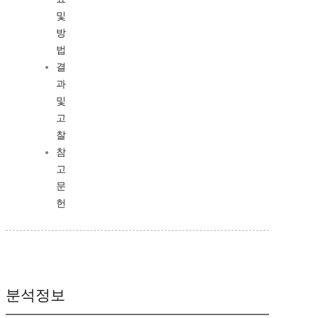
및
방
법
결
과
및
고
찰
참
고
문
헌
분석정보