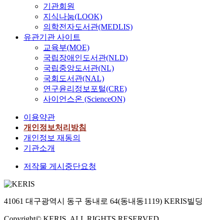
기관회원
지식나눔(LOOK)
의학전자도서관(MEDLIS)
유관기관 사이트
교육부(MOE)
국립장애인도서관(NLD)
국립중앙도서관(NL)
국회도서관(NAL)
연구윤리정보포털(CRE)
사이언스온 (ScienceON)
이용약관
개인정보처리방침
개인정보 재동의
기관소개
저작물 게시중단요청
41061 대구광역시 동구 동내로 64(동내동1119) KERIS빌딩
Copyright© KERIS. ALL RIGHTS RESERVED