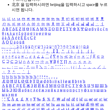
北京 을 입력하시려면
beijing
을 입력하시고 space를 누르
시면 됩니다.
ㅥ
ㅦ
ㅧ
ㅨ
ㅩ
ㅪ
ㅫ
ㅬ
ㅭ
ㅮ
ㅯ
ㅰ
ㅱ
ㅲ
ㅳ
ㅴ
ㅵ
ㅶ
ㅷ
ㅸ
ㅹ
ㅺ
ㅻ
ㅼ
ㅽ
ㅾ
ㅿ
ㆀ
ㆁ
ㆂ
ㆃ
ㆄ
ㆅ
ㆆ
ㆇ
ㆈ
ㆉ
ㆊ
ㆋ
ㆌ
ㆍ
ㆎ
Α
Β
Γ
Δ
Ε
Ζ
Η
Θ
Ι
Κ
Λ
Μ
Ν
Ξ
Ο
Π
Ρ
Σ
Τ
Υ
Φ
Χ
Ψ
Ω
α
β
γ
δ
ε
ζ
η
θ
ι
κ
λ
μ
ν
ξ
ο
π
ρ
σ
τ
υ
φ
χ
ψ
ω
á
à
Á
À
é
è
É
È
ç
Ç
ê
Ä
Ö
Ü
ä
ö
ü
ß
ְ
ֳ
ֲ
ֱ
ָ
ַ
ֵ
ֶ
ִ
ֹ
ּ
ֻ
ׂ
ׁ
ּ
ב
ה
נ
מ
צ
ת
ץ
ש
ד
ג
כ
ע
י
ח
ל
ך
ף
ק
ר
א
ט
ו
ן
ם
פ
‘
’
“
”
〔
〕
〈
〉
「
」
『
』
【
】
＂
（
）
［
］
｛
｝
±
×
÷
≠
≤
≥
∞
∴
♂
♀
∠
⊥
⌒
∂
∇
≡
≒
≪
≫
√
∽
∝
∵
∫
∬
∈
∋
⊆
⊇
⊂
⊃
∪
∩
∧
∨
￢
⇒
⇔
∀
∃
∮
∑
∏
＋
－
＜
＝
＞
、
。
·
‥
…
¨
〃
―
∥
＼
∼
´
～
ˇ
˘
˝
˚
˙
¸
˛
¡
¿
ː
！
＇
，
．
／
：
；
？
＾
＿
｀
｜
½
⅓
⅔
¼
¾
⅛
⅜
⅝
⅞
¹
²
³
⁴
ⁿ
₁
₂
₃
₄
Æ
Ð
Ħ
Ĳ
Ł
Ø
Œ
Þ
Ŧ
Ŋ
æ
đ
ð
ħ
ı
ĳ
ĸ
ŀ
ł
ø
œ
ß
þ
ŧ
ŋ
ŉ
А
Б
В
Г
Д
Е
Ё
Ж
З
И
Й
К
Л
М
Н
О
П
Р
С
Т
У
Ф
Х
Ц
Ч
Ш
Щ
Ъ
Ы
Ь
Э
Ю
Я
а
б
в
г
д
е
ё
ж
з
и
й
к
л
м
н
о
п
р
с
т
у
ф
х
ц
ч
ш
щ
ъ
ы
ь
э
ю
я
′
″
℃
Å
￠
￡
￥
¤
℉
‰
＄
％
Ｆ
￦
㎕
㎖
㎗
ℓ
㎘
㏄
㎣
㎤
㎥
㎦
㎙
㎚
㎛
㎜
㎝
㎞
㎟
㎠
㎡
㎢
㏊
㎍
㎎
㎏
㏏
㎈
㎉
㏈
㎧
㎨
㎰
㎱
㎲
㎳
㎴
㎵
㎶
㎷
㎸
㎹
㎀
㎁
㎂
㎃
㎄
㎺
㎻
㎽
㎾
㎿
㎐
㎑