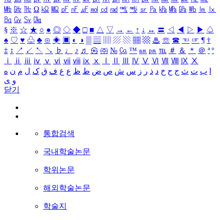
㎒
㎓
㎔
Ω
㏀
㏁
㎊
㎋
㎌
㏖
㏅
㎭
㎮
㎯
㏛
㎩
㎪
㎫
㎬
㏝
㏐
㏓
㏃
㏉
㏜
㏆
§
※
☆
★
○
●
◎
◇
◆
□
■
△
▽
→
←
↑
↓
↔
〓
◁
◀
▷
▶
♤
♠
♡
♥
♧
♣
⊙
◈
▣
◐
◑
▒
▤
▥
▨
▧
▦
▩
♨
☏
☎
☜
☞
¶
†
‡
↕
↗
↙
↖
↘
♭
♩
♪
♬
㉿
㈜
№
㏇
™
㏂
㏘
℡
＃
＆
＊
＠
ª
º
ⅰ
ⅱ
ⅲ
ⅳ
ⅴ
ⅵ
ⅶ
ⅷ
ⅸ
ⅹ
Ⅰ
Ⅱ
Ⅲ
Ⅳ
Ⅴ
Ⅵ
Ⅶ
Ⅷ
Ⅸ
Ⅹ
ا
ب
ت
ث
ج
ح
خ
د
ذ
ر
ز
س
ش
ص
ض
ط
ظ
ع
غ
ف
ق
ک
ل
م
ن
ه
و
ی
닫기
통합검색
국내학술논문
학위논문
해외학술논문
학술지