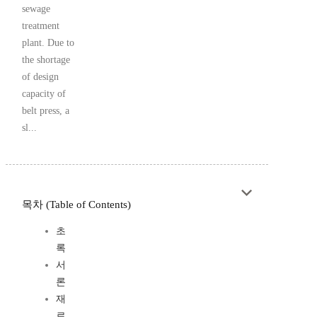
sewage
treatment
plant. Due to
the shortage
of design
capacity of
belt press, a
sl...
목차 (Table of Contents)
초
록
서
론
재
료