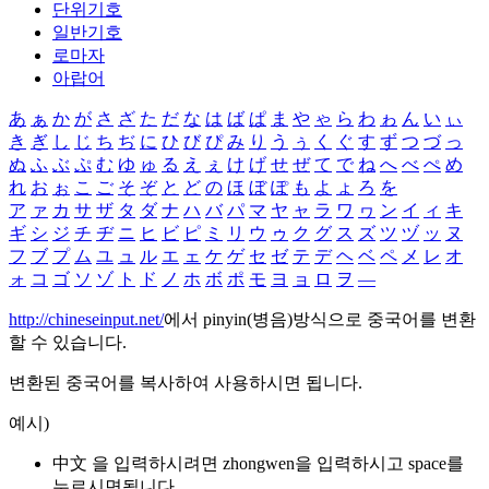
단위기호
일반기호
로마자
아랍어
あ
ぁ
か
が
さ
ざ
た
だ
な
は
ば
ぱ
ま
や
ゃ
ら
わ
ゎ
ん
い
ぃ
き
ぎ
し
じ
ち
ぢ
に
ひ
び
ぴ
み
り
う
ぅ
く
ぐ
す
ず
つ
づ
っ
ぬ
ふ
ぶ
ぷ
む
ゆ
ゅ
る
え
ぇ
け
げ
せ
ぜ
て
で
ね
へ
べ
ぺ
め
れ
お
ぉ
こ
ご
そ
ぞ
と
ど
の
ほ
ぼ
ぽ
も
よ
ょ
ろ
を
ア
ァ
カ
サ
ザ
タ
ダ
ナ
ハ
バ
パ
マ
ヤ
ャ
ラ
ワ
ヮ
ン
イ
ィ
キ
ギ
シ
ジ
チ
ヂ
ニ
ヒ
ビ
ピ
ミ
リ
ウ
ゥ
ク
グ
ス
ズ
ツ
ヅ
ッ
ヌ
フ
ブ
プ
ム
ユ
ュ
ル
エ
ェ
ケ
ゲ
セ
ゼ
テ
デ
ヘ
ベ
ペ
メ
レ
オ
ォ
コ
ゴ
ソ
ゾ
ト
ド
ノ
ホ
ボ
ポ
モ
ヨ
ョ
ロ
ヲ
―
http://chineseinput.net/
에서 pinyin(병음)방식으로 중국어를 변환
할 수 있습니다.
변환된 중국어를 복사하여 사용하시면 됩니다.
예시)
中文 을 입력하시려면
zhongwen
을 입력하시고 space를
누르시면됩니다.