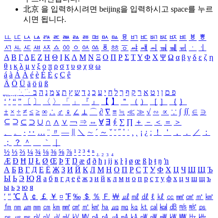
北京 을 입력하시려면
beijing
을 입력하시고 space를 누르
시면 됩니다.
ㅥ
ㅦ
ㅧ
ㅨ
ㅩ
ㅪ
ㅫ
ㅬ
ㅭ
ㅮ
ㅯ
ㅰ
ㅱ
ㅲ
ㅳ
ㅴ
ㅵ
ㅶ
ㅷ
ㅸ
ㅹ
ㅺ
ㅻ
ㅼ
ㅽ
ㅾ
ㅿ
ㆀ
ㆁ
ㆂ
ㆃ
ㆄ
ㆅ
ㆆ
ㆇ
ㆈ
ㆉ
ㆊ
ㆋ
ㆌ
ㆍ
ㆎ
Α
Β
Γ
Δ
Ε
Ζ
Η
Θ
Ι
Κ
Λ
Μ
Ν
Ξ
Ο
Π
Ρ
Σ
Τ
Υ
Φ
Χ
Ψ
Ω
α
β
γ
δ
ε
ζ
η
θ
ι
κ
λ
μ
ν
ξ
ο
π
ρ
σ
τ
υ
φ
χ
ψ
ω
á
à
Á
À
é
è
É
È
ç
Ç
ê
Ä
Ö
Ü
ä
ö
ü
ß
ְ
ֳ
ֲ
ֱ
ָ
ַ
ֵ
ֶ
ִ
ֹ
ּ
ֻ
ׂ
ׁ
ּ
ב
ה
נ
מ
צ
ת
ץ
ש
ד
ג
כ
ע
י
ח
ל
ך
ף
ק
ר
א
ט
ו
ן
ם
פ
‘
’
“
”
〔
〕
〈
〉
「
」
『
』
【
】
＂
（
）
［
］
｛
｝
±
×
÷
≠
≤
≥
∞
∴
♂
♀
∠
⊥
⌒
∂
∇
≡
≒
≪
≫
√
∽
∝
∵
∫
∬
∈
∋
⊆
⊇
⊂
⊃
∪
∩
∧
∨
￢
⇒
⇔
∀
∃
∮
∑
∏
＋
－
＜
＝
＞
、
。
·
‥
…
¨
〃
―
∥
＼
∼
´
～
ˇ
˘
˝
˚
˙
¸
˛
¡
¿
ː
！
＇
，
．
／
：
；
？
＾
＿
｀
｜
½
⅓
⅔
¼
¾
⅛
⅜
⅝
⅞
¹
²
³
⁴
ⁿ
₁
₂
₃
₄
Æ
Ð
Ħ
Ĳ
Ł
Ø
Œ
Þ
Ŧ
Ŋ
æ
đ
ð
ħ
ı
ĳ
ĸ
ŀ
ł
ø
œ
ß
þ
ŧ
ŋ
ŉ
А
Б
В
Г
Д
Е
Ё
Ж
З
И
Й
К
Л
М
Н
О
П
Р
С
Т
У
Ф
Х
Ц
Ч
Ш
Щ
Ъ
Ы
Ь
Э
Ю
Я
а
б
в
г
д
е
ё
ж
з
и
й
к
л
м
н
о
п
р
с
т
у
ф
х
ц
ч
ш
щ
ъ
ы
ь
э
ю
я
′
″
℃
Å
￠
￡
￥
¤
℉
‰
＄
％
Ｆ
￦
㎕
㎖
㎗
ℓ
㎘
㏄
㎣
㎤
㎥
㎦
㎙
㎚
㎛
㎜
㎝
㎞
㎟
㎠
㎡
㎢
㏊
㎍
㎎
㎏
㏏
㎈
㎉
㏈
㎧
㎨
㎰
㎱
㎲
㎳
㎴
㎵
㎶
㎷
㎸
㎹
㎀
㎁
㎂
㎃
㎄
㎺
㎻
㎽
㎾
㎿
㎐
㎑