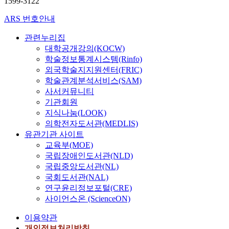
1599-3122
ARS 번호안내
관련누리집
대학공개강의(KOCW)
학술정보통계시스템(Rinfo)
외국학술지지원센터(FRIC)
학술관계분석서비스(SAM)
사서커뮤니티
기관회원
지식나눔(LOOK)
의학전자도서관(MEDLIS)
유관기관 사이트
교육부(MOE)
국립장애인도서관(NLD)
국립중앙도서관(NL)
국회도서관(NAL)
연구윤리정보포털(CRE)
사이언스온 (ScienceON)
이용약관
개인정보처리방침