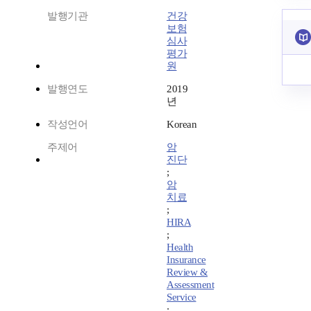
발행기관
건강
보험
심사
평가
원
발행연도
2019
년
작성언어
Korean
주제어
암
진단
;
암
치료
;
HIRA
;
Health
Insurance
Review &
Assessment
Service
;