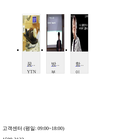
꿈의 암 치료기, 중입자 가속기를 세워라
방사선치료학
항암치료의 새로운 가능성을 향해
YTN
부
이
SCIENCE
산
화
가
여
톨
자
릭
대
대
학
학
교
교
이
서
공
정
주
고객센터 (평일: 09:00~18:00)
민