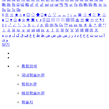
㎒
㎓
㎔
Ω
㏀
㏁
㎊
㎋
㎌
㏖
㏅
㎭
㎮
㎯
㏛
㎩
㎪
㎫
㎬
㏝
㏐
㏓
㏃
㏉
㏜
㏆
§
※
☆
★
○
●
◎
◇
◆
□
■
△
▽
→
←
↑
↓
↔
〓
◁
◀
▷
▶
♤
♠
♡
♥
♧
♣
⊙
◈
▣
◐
◑
▒
▤
▥
▨
▧
▦
▩
♨
☏
☎
☜
☞
¶
†
‡
↕
↗
↙
↖
↘
♭
♩
♪
♬
㉿
㈜
№
㏇
™
㏂
㏘
℡
＃
＆
＊
＠
ª
º
ⅰ
ⅱ
ⅲ
ⅳ
ⅴ
ⅵ
ⅶ
ⅷ
ⅸ
ⅹ
Ⅰ
Ⅱ
Ⅲ
Ⅳ
Ⅴ
Ⅵ
Ⅶ
Ⅷ
Ⅸ
Ⅹ
ا
ب
ت
ث
ج
ح
خ
د
ذ
ر
ز
س
ش
ص
ض
ط
ظ
ع
غ
ف
ق
ک
ل
م
ن
ه
و
ی
닫기
통합검색
국내학술논문
학위논문
해외학술논문
학술지