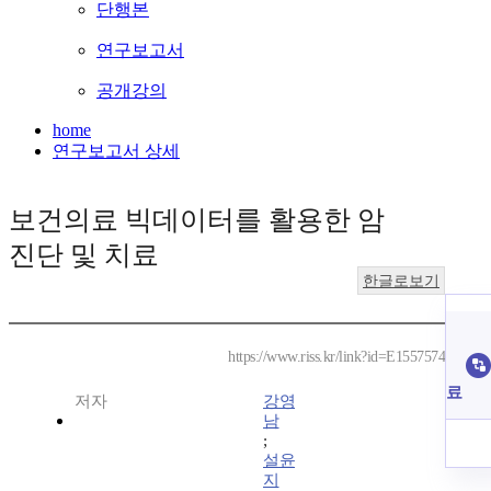
단행본
연구보고서
공개강의
home
연구보고서 상세
보건의료 빅데이터를 활용한 암
진단 및 치료
한글로보기
https://www.riss.kr/link?id=E1557574
료
저자
강영
남
;
설윤
지