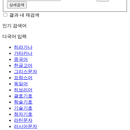
상세검색
결과 내 재검색
인기 검색어
다국어 입력
히라가나
가타카나
중국어
한글고어
그리스문자
프랑스어
독일어
히브리어
괄호기호
학술기호
기술기호
첨자기호
라틴문자
러시아문자