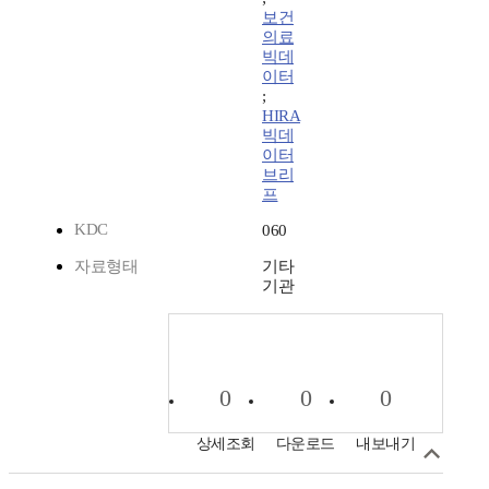
보건
의료
빅데
이터
;
HIRA
빅데
이터
브리
프
KDC
060
자료형태
기타
기관
0
0
0
상세조회
다운로드
내보내기