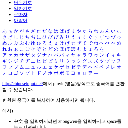
단위기호
일반기호
로마자
아랍어
あ
ぁ
か
が
さ
ざ
た
だ
な
は
ば
ぱ
ま
や
ゃ
ら
わ
ゎ
ん
い
ぃ
き
ぎ
し
じ
ち
ぢ
に
ひ
び
ぴ
み
り
う
ぅ
く
ぐ
す
ず
つ
づ
っ
ぬ
ふ
ぶ
ぷ
む
ゆ
ゅ
る
え
ぇ
け
げ
せ
ぜ
て
で
ね
へ
べ
ぺ
め
れ
お
ぉ
こ
ご
そ
ぞ
と
ど
の
ほ
ぼ
ぽ
も
よ
ょ
ろ
を
ア
ァ
カ
サ
ザ
タ
ダ
ナ
ハ
バ
パ
マ
ヤ
ャ
ラ
ワ
ヮ
ン
イ
ィ
キ
ギ
シ
ジ
チ
ヂ
ニ
ヒ
ビ
ピ
ミ
リ
ウ
ゥ
ク
グ
ス
ズ
ツ
ヅ
ッ
ヌ
フ
ブ
プ
ム
ユ
ュ
ル
エ
ェ
ケ
ゲ
セ
ゼ
テ
デ
ヘ
ベ
ペ
メ
レ
オ
ォ
コ
ゴ
ソ
ゾ
ト
ド
ノ
ホ
ボ
ポ
モ
ヨ
ョ
ロ
ヲ
―
http://chineseinput.net/
에서 pinyin(병음)방식으로 중국어를 변환
할 수 있습니다.
변환된 중국어를 복사하여 사용하시면 됩니다.
예시)
中文 을 입력하시려면
zhongwen
을 입력하시고 space를
누르시면됩니다.