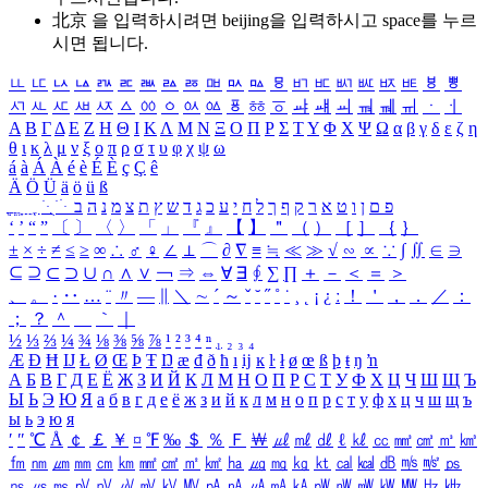
北京 을 입력하시려면
beijing
을 입력하시고 space를 누르
시면 됩니다.
ㅥ
ㅦ
ㅧ
ㅨ
ㅩ
ㅪ
ㅫ
ㅬ
ㅭ
ㅮ
ㅯ
ㅰ
ㅱ
ㅲ
ㅳ
ㅴ
ㅵ
ㅶ
ㅷ
ㅸ
ㅹ
ㅺ
ㅻ
ㅼ
ㅽ
ㅾ
ㅿ
ㆀ
ㆁ
ㆂ
ㆃ
ㆄ
ㆅ
ㆆ
ㆇ
ㆈ
ㆉ
ㆊ
ㆋ
ㆌ
ㆍ
ㆎ
Α
Β
Γ
Δ
Ε
Ζ
Η
Θ
Ι
Κ
Λ
Μ
Ν
Ξ
Ο
Π
Ρ
Σ
Τ
Υ
Φ
Χ
Ψ
Ω
α
β
γ
δ
ε
ζ
η
θ
ι
κ
λ
μ
ν
ξ
ο
π
ρ
σ
τ
υ
φ
χ
ψ
ω
á
à
Á
À
é
è
É
È
ç
Ç
ê
Ä
Ö
Ü
ä
ö
ü
ß
ְ
ֳ
ֲ
ֱ
ָ
ַ
ֵ
ֶ
ִ
ֹ
ּ
ֻ
ׂ
ׁ
ּ
ב
ה
נ
מ
צ
ת
ץ
ש
ד
ג
כ
ע
י
ח
ל
ך
ף
ק
ר
א
ט
ו
ן
ם
פ
‘
’
“
”
〔
〕
〈
〉
「
」
『
』
【
】
＂
（
）
［
］
｛
｝
±
×
÷
≠
≤
≥
∞
∴
♂
♀
∠
⊥
⌒
∂
∇
≡
≒
≪
≫
√
∽
∝
∵
∫
∬
∈
∋
⊆
⊇
⊂
⊃
∪
∩
∧
∨
￢
⇒
⇔
∀
∃
∮
∑
∏
＋
－
＜
＝
＞
、
。
·
‥
…
¨
〃
―
∥
＼
∼
´
～
ˇ
˘
˝
˚
˙
¸
˛
¡
¿
ː
！
＇
，
．
／
：
；
？
＾
＿
｀
｜
½
⅓
⅔
¼
¾
⅛
⅜
⅝
⅞
¹
²
³
⁴
ⁿ
₁
₂
₃
₄
Æ
Ð
Ħ
Ĳ
Ł
Ø
Œ
Þ
Ŧ
Ŋ
æ
đ
ð
ħ
ı
ĳ
ĸ
ŀ
ł
ø
œ
ß
þ
ŧ
ŋ
ŉ
А
Б
В
Г
Д
Е
Ё
Ж
З
И
Й
К
Л
М
Н
О
П
Р
С
Т
У
Ф
Х
Ц
Ч
Ш
Щ
Ъ
Ы
Ь
Э
Ю
Я
а
б
в
г
д
е
ё
ж
з
и
й
к
л
м
н
о
п
р
с
т
у
ф
х
ц
ч
ш
щ
ъ
ы
ь
э
ю
я
′
″
℃
Å
￠
￡
￥
¤
℉
‰
＄
％
Ｆ
￦
㎕
㎖
㎗
ℓ
㎘
㏄
㎣
㎤
㎥
㎦
㎙
㎚
㎛
㎜
㎝
㎞
㎟
㎠
㎡
㎢
㏊
㎍
㎎
㎏
㏏
㎈
㎉
㏈
㎧
㎨
㎰
㎱
㎲
㎳
㎴
㎵
㎶
㎷
㎸
㎹
㎀
㎁
㎂
㎃
㎄
㎺
㎻
㎽
㎾
㎿
㎐
㎑