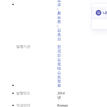
도
경
;
나
황
능
환
;
김
종
식
발행기관
한
국
반
도
체
테
스
트
학
회
발행연도
2014
년
작성언어
Korean