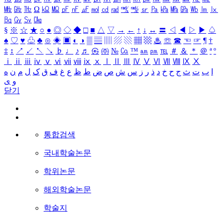
㎒
㎓
㎔
Ω
㏀
㏁
㎊
㎋
㎌
㏖
㏅
㎭
㎮
㎯
㏛
㎩
㎪
㎫
㎬
㏝
㏐
㏓
㏃
㏉
㏜
㏆
§
※
☆
★
○
●
◎
◇
◆
□
■
△
▽
→
←
↑
↓
↔
〓
◁
◀
▷
▶
♤
♠
♡
♥
♧
♣
⊙
◈
▣
◐
◑
▒
▤
▥
▨
▧
▦
▩
♨
☏
☎
☜
☞
¶
†
‡
↕
↗
↙
↖
↘
♭
♩
♪
♬
㉿
㈜
№
㏇
™
㏂
㏘
℡
＃
＆
＊
＠
ª
º
ⅰ
ⅱ
ⅲ
ⅳ
ⅴ
ⅵ
ⅶ
ⅷ
ⅸ
ⅹ
Ⅰ
Ⅱ
Ⅲ
Ⅳ
Ⅴ
Ⅵ
Ⅶ
Ⅷ
Ⅸ
Ⅹ
ا
ب
ت
ث
ج
ح
خ
د
ذ
ر
ز
س
ش
ص
ض
ط
ظ
ع
غ
ف
ق
ک
ل
م
ن
ه
و
ی
닫기
통합검색
국내학술논문
학위논문
해외학술논문
학술지