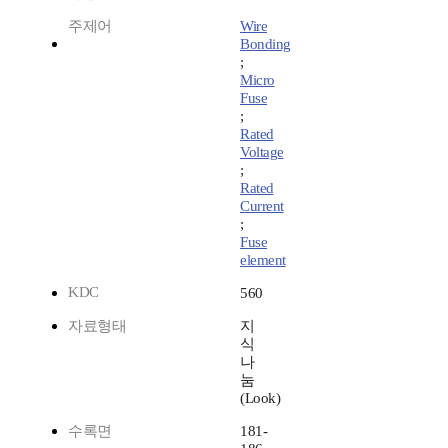
주제어
Wire
Bonding
;
Micro
Fuse
;
Rated
Voltage
;
Rated
Current
;
Fuse
element
KDC
560
자료형태
지
식
나
눔
(Look)
수록면
181-