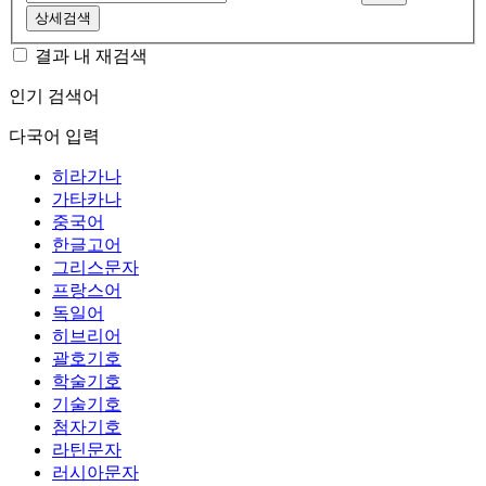
상세검색
결과 내 재검색
인기 검색어
다국어 입력
히라가나
가타카나
중국어
한글고어
그리스문자
프랑스어
독일어
히브리어
괄호기호
학술기호
기술기호
첨자기호
라틴문자
러시아문자