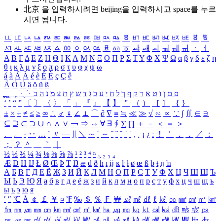
北京 을 입력하시려면
beijing
을 입력하시고 space를 누르
시면 됩니다.
ㅥ
ㅦ
ㅧ
ㅨ
ㅩ
ㅪ
ㅫ
ㅬ
ㅭ
ㅮ
ㅯ
ㅰ
ㅱ
ㅲ
ㅳ
ㅴ
ㅵ
ㅶ
ㅷ
ㅸ
ㅹ
ㅺ
ㅻ
ㅼ
ㅽ
ㅾ
ㅿ
ㆀ
ㆁ
ㆂ
ㆃ
ㆄ
ㆅ
ㆆ
ㆇ
ㆈ
ㆉ
ㆊ
ㆋ
ㆌ
ㆍ
ㆎ
Α
Β
Γ
Δ
Ε
Ζ
Η
Θ
Ι
Κ
Λ
Μ
Ν
Ξ
Ο
Π
Ρ
Σ
Τ
Υ
Φ
Χ
Ψ
Ω
α
β
γ
δ
ε
ζ
η
θ
ι
κ
λ
μ
ν
ξ
ο
π
ρ
σ
τ
υ
φ
χ
ψ
ω
á
à
Á
À
é
è
É
È
ç
Ç
ê
Ä
Ö
Ü
ä
ö
ü
ß
ְ
ֳ
ֲ
ֱ
ָ
ַ
ֵ
ֶ
ִ
ֹ
ּ
ֻ
ׂ
ׁ
ּ
ב
ה
נ
מ
צ
ת
ץ
ש
ד
ג
כ
ע
י
ח
ל
ך
ף
ק
ר
א
ט
ו
ן
ם
פ
‘
’
“
”
〔
〕
〈
〉
「
」
『
』
【
】
＂
（
）
［
］
｛
｝
±
×
÷
≠
≤
≥
∞
∴
♂
♀
∠
⊥
⌒
∂
∇
≡
≒
≪
≫
√
∽
∝
∵
∫
∬
∈
∋
⊆
⊇
⊂
⊃
∪
∩
∧
∨
￢
⇒
⇔
∀
∃
∮
∑
∏
＋
－
＜
＝
＞
、
。
·
‥
…
¨
〃
―
∥
＼
∼
´
～
ˇ
˘
˝
˚
˙
¸
˛
¡
¿
ː
！
＇
，
．
／
：
；
？
＾
＿
｀
｜
½
⅓
⅔
¼
¾
⅛
⅜
⅝
⅞
¹
²
³
⁴
ⁿ
₁
₂
₃
₄
Æ
Ð
Ħ
Ĳ
Ł
Ø
Œ
Þ
Ŧ
Ŋ
æ
đ
ð
ħ
ı
ĳ
ĸ
ŀ
ł
ø
œ
ß
þ
ŧ
ŋ
ŉ
А
Б
В
Г
Д
Е
Ё
Ж
З
И
Й
К
Л
М
Н
О
П
Р
С
Т
У
Ф
Х
Ц
Ч
Ш
Щ
Ъ
Ы
Ь
Э
Ю
Я
а
б
в
г
д
е
ё
ж
з
и
й
к
л
м
н
о
п
р
с
т
у
ф
х
ц
ч
ш
щ
ъ
ы
ь
э
ю
я
′
″
℃
Å
￠
￡
￥
¤
℉
‰
＄
％
Ｆ
￦
㎕
㎖
㎗
ℓ
㎘
㏄
㎣
㎤
㎥
㎦
㎙
㎚
㎛
㎜
㎝
㎞
㎟
㎠
㎡
㎢
㏊
㎍
㎎
㎏
㏏
㎈
㎉
㏈
㎧
㎨
㎰
㎱
㎲
㎳
㎴
㎵
㎶
㎷
㎸
㎹
㎀
㎁
㎂
㎃
㎄
㎺
㎻
㎽
㎾
㎿
㎐
㎑