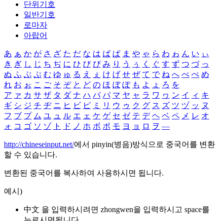
단위기호
일반기호
로마자
아랍어
あ
ぁ
か
が
さ
ざ
た
だ
な
は
ば
ぱ
ま
や
ゃ
ら
わ
ゎ
ん
い
ぃ
き
ぎ
し
じ
ち
ぢ
に
ひ
び
ぴ
み
り
う
ぅ
く
ぐ
す
ず
つ
づ
っ
ぬ
ふ
ぶ
ぷ
む
ゆ
ゅ
る
え
ぇ
け
げ
せ
ぜ
て
で
ね
へ
べ
ぺ
め
れ
お
ぉ
こ
ご
そ
ぞ
と
ど
の
ほ
ぼ
ぽ
も
よ
ょ
ろ
を
ア
ァ
カ
サ
ザ
タ
ダ
ナ
ハ
バ
パ
マ
ヤ
ャ
ラ
ワ
ヮ
ン
イ
ィ
キ
ギ
シ
ジ
チ
ヂ
ニ
ヒ
ビ
ピ
ミ
リ
ウ
ゥ
ク
グ
ス
ズ
ツ
ヅ
ッ
ヌ
フ
ブ
プ
ム
ユ
ュ
ル
エ
ェ
ケ
ゲ
セ
ゼ
テ
デ
ヘ
ベ
ペ
メ
レ
オ
ォ
コ
ゴ
ソ
ゾ
ト
ド
ノ
ホ
ボ
ポ
モ
ヨ
ョ
ロ
ヲ
―
http://chineseinput.net/
에서 pinyin(병음)방식으로 중국어를 변환
할 수 있습니다.
변환된 중국어를 복사하여 사용하시면 됩니다.
예시)
中文 을 입력하시려면
zhongwen
을 입력하시고 space를
누르시면됩니다.