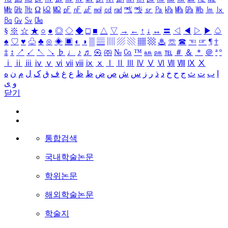
㎒
㎓
㎔
Ω
㏀
㏁
㎊
㎋
㎌
㏖
㏅
㎭
㎮
㎯
㏛
㎩
㎪
㎫
㎬
㏝
㏐
㏓
㏃
㏉
㏜
㏆
§
※
☆
★
○
●
◎
◇
◆
□
■
△
▽
→
←
↑
↓
↔
〓
◁
◀
▷
▶
♤
♠
♡
♥
♧
♣
⊙
◈
▣
◐
◑
▒
▤
▥
▨
▧
▦
▩
♨
☏
☎
☜
☞
¶
†
‡
↕
↗
↙
↖
↘
♭
♩
♪
♬
㉿
㈜
№
㏇
™
㏂
㏘
℡
＃
＆
＊
＠
ª
º
ⅰ
ⅱ
ⅲ
ⅳ
ⅴ
ⅵ
ⅶ
ⅷ
ⅸ
ⅹ
Ⅰ
Ⅱ
Ⅲ
Ⅳ
Ⅴ
Ⅵ
Ⅶ
Ⅷ
Ⅸ
Ⅹ
ا
ب
ت
ث
ج
ح
خ
د
ذ
ر
ز
س
ش
ص
ض
ط
ظ
ع
غ
ف
ق
ک
ل
م
ن
ه
و
ی
닫기
통합검색
국내학술논문
학위논문
해외학술논문
학술지