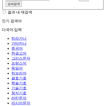
상세검색
결과 내 재검색
인기 검색어
다국어 입력
히라가나
가타카나
중국어
한글고어
그리스문자
프랑스어
독일어
히브리어
괄호기호
학술기호
기술기호
첨자기호
라틴문자
러시아문자