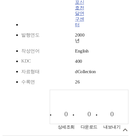
포신
호전
달연
구센
터
발행연도
2000
년
작성언어
English
KDC
400
자료형태
dCollection
수록면
26
0
0
0
상세조회
다운로드
내보내기