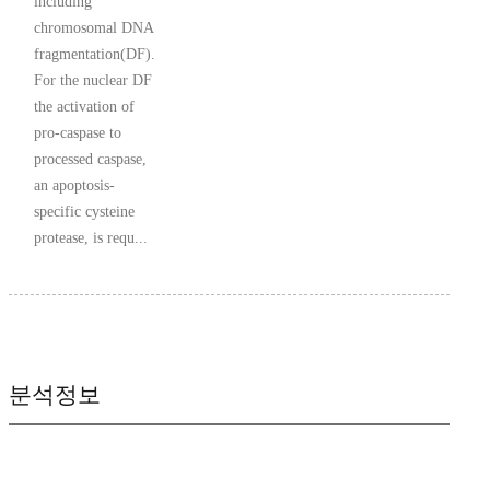
including
chromosomal DNA
fragmentation(DF).
For the nuclear DF
the activation of
pro-caspase to
processed caspase,
an apoptosis-
specific cysteine
protease, is requ...
분석정보