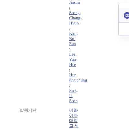
Jinsun
;
Seong,
Chang-
Hyun
;
Kim,
Bo-
Eun
;
Lee,
Yun-
Hee
;
Hur,
Kyuchung
;
Park,
Il-
Seon
발행기관
이화
여자
대학
교 세