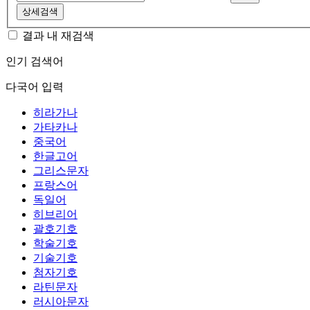
상세검색
결과 내 재검색
인기 검색어
다국어 입력
히라가나
가타카나
중국어
한글고어
그리스문자
프랑스어
독일어
히브리어
괄호기호
학술기호
기술기호
첨자기호
라틴문자
러시아문자