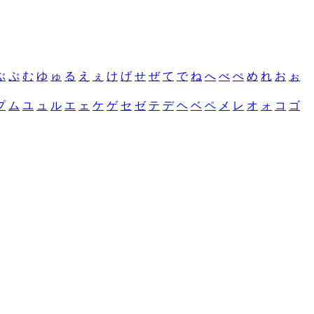
ぶ
ぷ
む
ゆ
ゅ
る
え
ぇ
け
げ
せ
ぜ
て
で
ね
へ
べ
ぺ
め
れ
お
ぉ
プ
ム
ユ
ュ
ル
エ
ェ
ケ
ゲ
セ
ゼ
テ
デ
ヘ
ベ
ペ
メ
レ
オ
ォ
コ
ゴ