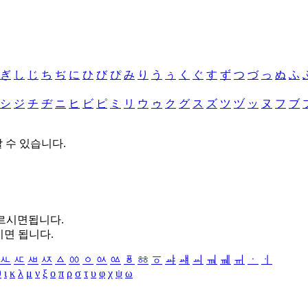
ぎ
し
じ
ち
ぢ
に
ひ
び
ぴ
み
り
う
ぅ
く
ぐ
す
ず
つ
づ
っ
ぬ
ふ
シ
ジ
チ
ヂ
ニ
ヒ
ビ
ピ
ミ
リ
ウ
ゥ
ク
グ
ス
ズ
ツ
ヅ
ッ
ヌ
フ
ブ
할 수 있습니다.
누르시면됩니다.
시면 됩니다.
ㅻ
ㅼ
ㅽ
ㅾ
ㅿ
ㆀ
ㆁ
ㆂ
ㆃ
ㆄ
ㆅ
ㆆ
ㆇ
ㆈ
ㆉ
ㆊ
ㆋ
ㆌ
ㆍ
ㆎ
θ
ι
κ
λ
μ
ν
ξ
ο
π
ρ
σ
τ
υ
φ
χ
ψ
ω