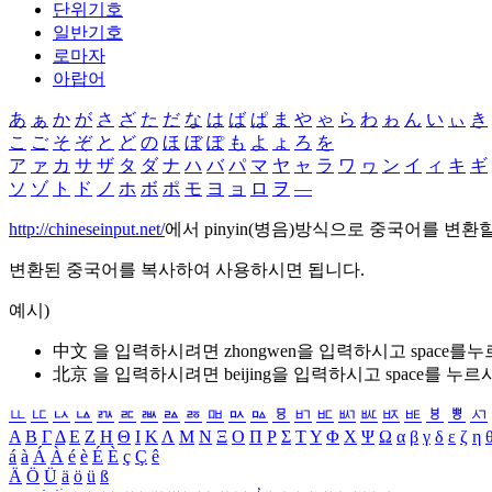
단위기호
일반기호
로마자
아랍어
あ
ぁ
か
が
さ
ざ
た
だ
な
は
ば
ぱ
ま
や
ゃ
ら
わ
ゎ
ん
い
ぃ
き
こ
ご
そ
ぞ
と
ど
の
ほ
ぼ
ぽ
も
よ
ょ
ろ
を
ア
ァ
カ
サ
ザ
タ
ダ
ナ
ハ
バ
パ
マ
ヤ
ャ
ラ
ワ
ヮ
ン
イ
ィ
キ
ギ
ソ
ゾ
ト
ド
ノ
ホ
ボ
ポ
モ
ヨ
ョ
ロ
ヲ
―
http://chineseinput.net/
에서 pinyin(병음)방식으로 중국어를 변환
변환된 중국어를 복사하여 사용하시면 됩니다.
예시)
中文 을 입력하시려면
zhongwen
을 입력하시고 space를
北京 을 입력하시려면
beijing
을 입력하시고 space를 누르
ㅥ
ㅦ
ㅧ
ㅨ
ㅩ
ㅪ
ㅫ
ㅬ
ㅭ
ㅮ
ㅯ
ㅰ
ㅱ
ㅲ
ㅳ
ㅴ
ㅵ
ㅶ
ㅷ
ㅸ
ㅹ
ㅺ
Α
Β
Γ
Δ
Ε
Ζ
Η
Θ
Ι
Κ
Λ
Μ
Ν
Ξ
Ο
Π
Ρ
Σ
Τ
Υ
Φ
Χ
Ψ
Ω
α
β
γ
δ
ε
ζ
η
á
à
Á
À
é
è
É
È
ç
Ç
ê
Ä
Ö
Ü
ä
ö
ü
ß