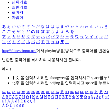
단위기호
일반기호
로마자
아랍어
あ
ぁ
か
が
さ
ざ
た
だ
な
は
ば
ぱ
ま
や
ゃ
ら
わ
ゎ
ん
い
ぃ
き
こ
ご
そ
ぞ
と
ど
の
ほ
ぼ
ぽ
も
よ
ょ
ろ
を
ア
ァ
カ
サ
ザ
タ
ダ
ナ
ハ
バ
パ
マ
ヤ
ャ
ラ
ワ
ヮ
ン
イ
ィ
キ
ギ
ソ
ゾ
ト
ド
ノ
ホ
ボ
ポ
モ
ヨ
ョ
ロ
ヲ
―
http://chineseinput.net/
에서 pinyin(병음)방식으로 중국어를 변환
변환된 중국어를 복사하여 사용하시면 됩니다.
예시)
中文 을 입력하시려면
zhongwen
을 입력하시고 space를
北京 을 입력하시려면
beijing
을 입력하시고 space를 누르
ㅥ
ㅦ
ㅧ
ㅨ
ㅩ
ㅪ
ㅫ
ㅬ
ㅭ
ㅮ
ㅯ
ㅰ
ㅱ
ㅲ
ㅳ
ㅴ
ㅵ
ㅶ
ㅷ
ㅸ
ㅹ
ㅺ
Α
Β
Γ
Δ
Ε
Ζ
Η
Θ
Ι
Κ
Λ
Μ
Ν
Ξ
Ο
Π
Ρ
Σ
Τ
Υ
Φ
Χ
Ψ
Ω
α
β
γ
δ
ε
ζ
η
á
à
Á
À
é
è
É
È
ç
Ç
ê
Ä
Ö
Ü
ä
ö
ü
ß