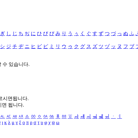
ぎ
し
じ
ち
ぢ
に
ひ
び
ぴ
み
り
う
ぅ
く
ぐ
す
ず
つ
づ
っ
ぬ
ふ
シ
ジ
チ
ヂ
ニ
ヒ
ビ
ピ
ミ
リ
ウ
ゥ
ク
グ
ス
ズ
ツ
ヅ
ッ
ヌ
フ
ブ
할 수 있습니다.
누르시면됩니다.
시면 됩니다.
ㅻ
ㅼ
ㅽ
ㅾ
ㅿ
ㆀ
ㆁ
ㆂ
ㆃ
ㆄ
ㆅ
ㆆ
ㆇ
ㆈ
ㆉ
ㆊ
ㆋ
ㆌ
ㆍ
ㆎ
θ
ι
κ
λ
μ
ν
ξ
ο
π
ρ
σ
τ
υ
φ
χ
ψ
ω