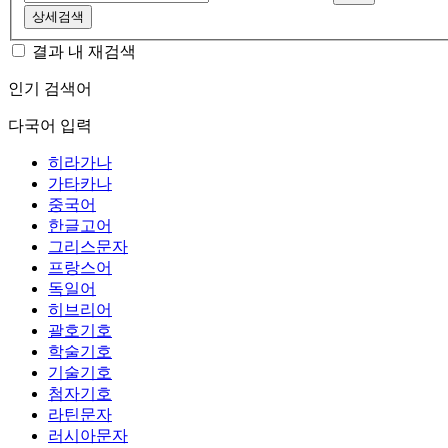
상세검색
결과 내 재검색
인기 검색어
다국어 입력
히라가나
가타카나
중국어
한글고어
그리스문자
프랑스어
독일어
히브리어
괄호기호
학술기호
기술기호
첨자기호
라틴문자
러시아문자