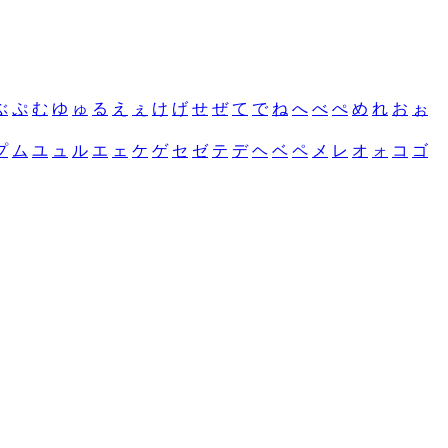
ぶ
ぷ
む
ゆ
ゅ
る
え
ぇ
け
げ
せ
ぜ
て
で
ね
へ
べ
ぺ
め
れ
お
ぉ
プ
ム
ユ
ュ
ル
エ
ェ
ケ
ゲ
セ
ゼ
テ
デ
ヘ
ベ
ペ
メ
レ
オ
ォ
コ
ゴ