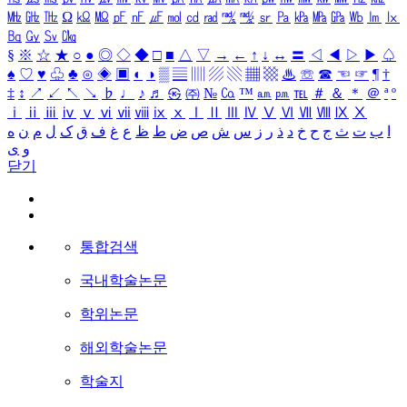
㎒
㎓
㎔
Ω
㏀
㏁
㎊
㎋
㎌
㏖
㏅
㎭
㎮
㎯
㏛
㎩
㎪
㎫
㎬
㏝
㏐
㏓
㏃
㏉
㏜
㏆
§
※
☆
★
○
●
◎
◇
◆
□
■
△
▽
→
←
↑
↓
↔
〓
◁
◀
▷
▶
♤
♠
♡
♥
♧
♣
⊙
◈
▣
◐
◑
▒
▤
▥
▨
▧
▦
▩
♨
☏
☎
☜
☞
¶
†
‡
↕
↗
↙
↖
↘
♭
♩
♪
♬
㉿
㈜
№
㏇
™
㏂
㏘
℡
＃
＆
＊
＠
ª
º
ⅰ
ⅱ
ⅲ
ⅳ
ⅴ
ⅵ
ⅶ
ⅷ
ⅸ
ⅹ
Ⅰ
Ⅱ
Ⅲ
Ⅳ
Ⅴ
Ⅵ
Ⅶ
Ⅷ
Ⅸ
Ⅹ
ا
ب
ت
ث
ج
ح
خ
د
ذ
ر
ز
س
ش
ص
ض
ط
ظ
ع
غ
ف
ق
ک
ل
م
ن
ه
و
ی
닫기
통합검색
국내학술논문
학위논문
해외학술논문
학술지