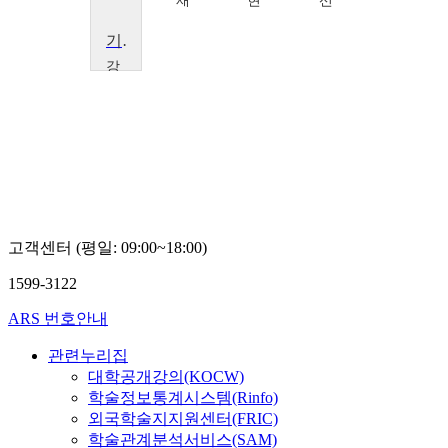
훈
재
현
선
기업가정신과창업
강
서
대
학
교
이
득
규
고객센터 (평일: 09:00~18:00)
1599-3122
ARS 번호안내
관련누리집
대학공개강의(KOCW)
학술정보통계시스템(Rinfo)
외국학술지지원센터(FRIC)
학술관계분석서비스(SAM)