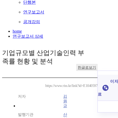
단행본
연구보고서
공개강의
home
연구보고서 상세
기업규모별 산업기술인력 부
족률 현황 및 분석
한글로보기
이 자
https://www.riss.kr/link?id=E1040597
료
저자
김
원
규
발행기관
산