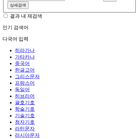
상세검색
결과 내 재검색
인기 검색어
다국어 입력
히라가나
가타카나
중국어
한글고어
그리스문자
프랑스어
독일어
히브리어
괄호기호
학술기호
기술기호
첨자기호
라틴문자
러시아문자