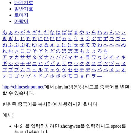
단위기호
일반기호
로마자
아랍어
あ
ぁ
か
が
さ
ざ
た
だ
な
は
ば
ぱ
ま
や
ゃ
ら
わ
ゎ
ん
い
ぃ
き
ぎ
し
じ
ち
ぢ
に
ひ
び
ぴ
み
り
う
ぅ
く
ぐ
す
ず
つ
づ
っ
ぬ
ふ
ぶ
ぷ
む
ゆ
ゅ
る
え
ぇ
け
げ
せ
ぜ
て
で
ね
へ
べ
ぺ
め
れ
お
ぉ
こ
ご
そ
ぞ
と
ど
の
ほ
ぼ
ぽ
も
よ
ょ
ろ
を
ア
ァ
カ
サ
ザ
タ
ダ
ナ
ハ
バ
パ
マ
ヤ
ャ
ラ
ワ
ヮ
ン
イ
ィ
キ
ギ
シ
ジ
チ
ヂ
ニ
ヒ
ビ
ピ
ミ
リ
ウ
ゥ
ク
グ
ス
ズ
ツ
ヅ
ッ
ヌ
フ
ブ
プ
ム
ユ
ュ
ル
エ
ェ
ケ
ゲ
セ
ゼ
テ
デ
ヘ
ベ
ペ
メ
レ
オ
ォ
コ
ゴ
ソ
ゾ
ト
ド
ノ
ホ
ボ
ポ
モ
ヨ
ョ
ロ
ヲ
―
http://chineseinput.net/
에서 pinyin(병음)방식으로 중국어를 변환
할 수 있습니다.
변환된 중국어를 복사하여 사용하시면 됩니다.
예시)
中文 을 입력하시려면
zhongwen
을 입력하시고 space를
누르시면됩니다.