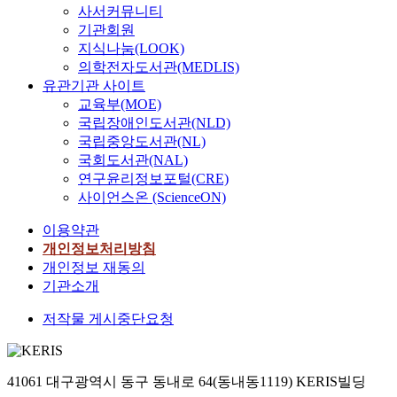
사서커뮤니티
기관회원
지식나눔(LOOK)
의학전자도서관(MEDLIS)
유관기관 사이트
교육부(MOE)
국립장애인도서관(NLD)
국립중앙도서관(NL)
국회도서관(NAL)
연구윤리정보포털(CRE)
사이언스온 (ScienceON)
이용약관
개인정보처리방침
개인정보 재동의
기관소개
저작물 게시중단요청
41061 대구광역시 동구 동내로 64(동내동1119) KERIS빌딩