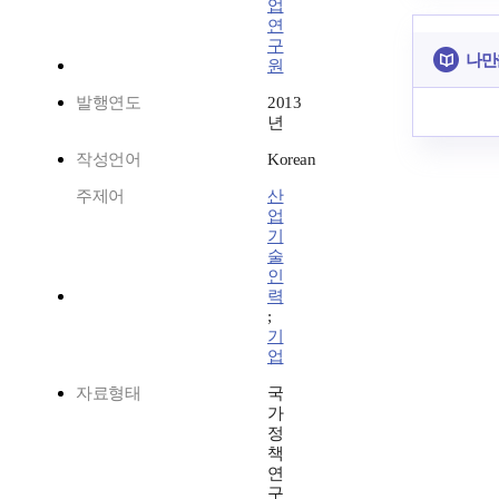
업
연
구
나만
원
발행연도
2013
년
작성언어
Korean
주제어
산
업
기
술
인
력
;
기
업
자료형태
국
가
정
책
연
구