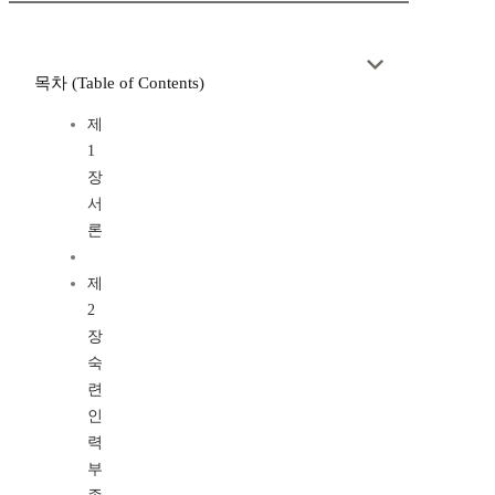
목차 (Table of Contents)
제
1
장
서
론
제
2
장
숙
련
인
력
부