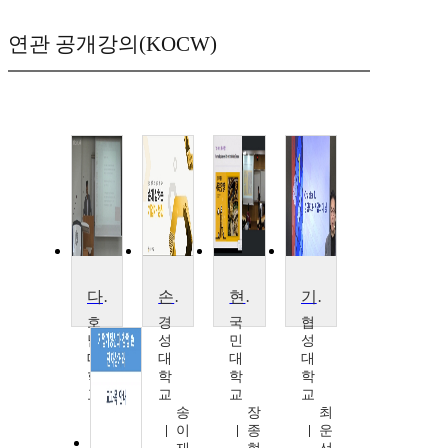
연관 공개강의(KOCW)
다국적기업론
손에 잡히는 기업가 정신
현대경영과 기업가정신
기업경영의 이해
호
경
국
협
남
성
민
성
대
대
대
대
학
학
학
학
교
교
교
교
홍
송
장
최
성
이
종
운