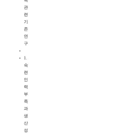
족
관
련
기
존
연
구
1.
숙
련
인
력
부
족
과
생
산
성