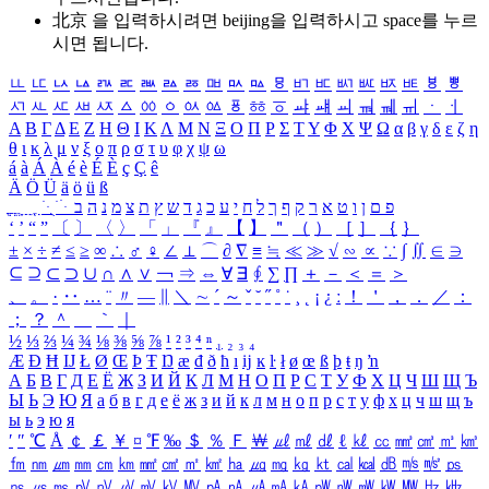
北京 을 입력하시려면
beijing
을 입력하시고 space를 누르
시면 됩니다.
ㅥ
ㅦ
ㅧ
ㅨ
ㅩ
ㅪ
ㅫ
ㅬ
ㅭ
ㅮ
ㅯ
ㅰ
ㅱ
ㅲ
ㅳ
ㅴ
ㅵ
ㅶ
ㅷ
ㅸ
ㅹ
ㅺ
ㅻ
ㅼ
ㅽ
ㅾ
ㅿ
ㆀ
ㆁ
ㆂ
ㆃ
ㆄ
ㆅ
ㆆ
ㆇ
ㆈ
ㆉ
ㆊ
ㆋ
ㆌ
ㆍ
ㆎ
Α
Β
Γ
Δ
Ε
Ζ
Η
Θ
Ι
Κ
Λ
Μ
Ν
Ξ
Ο
Π
Ρ
Σ
Τ
Υ
Φ
Χ
Ψ
Ω
α
β
γ
δ
ε
ζ
η
θ
ι
κ
λ
μ
ν
ξ
ο
π
ρ
σ
τ
υ
φ
χ
ψ
ω
á
à
Á
À
é
è
É
È
ç
Ç
ê
Ä
Ö
Ü
ä
ö
ü
ß
ְ
ֳ
ֲ
ֱ
ָ
ַ
ֵ
ֶ
ִ
ֹ
ּ
ֻ
ׂ
ׁ
ּ
ב
ה
נ
מ
צ
ת
ץ
ש
ד
ג
כ
ע
י
ח
ל
ך
ף
ק
ר
א
ט
ו
ן
ם
פ
‘
’
“
”
〔
〕
〈
〉
「
」
『
』
【
】
＂
（
）
［
］
｛
｝
±
×
÷
≠
≤
≥
∞
∴
♂
♀
∠
⊥
⌒
∂
∇
≡
≒
≪
≫
√
∽
∝
∵
∫
∬
∈
∋
⊆
⊇
⊂
⊃
∪
∩
∧
∨
￢
⇒
⇔
∀
∃
∮
∑
∏
＋
－
＜
＝
＞
、
。
·
‥
…
¨
〃
―
∥
＼
∼
´
～
ˇ
˘
˝
˚
˙
¸
˛
¡
¿
ː
！
＇
，
．
／
：
；
？
＾
＿
｀
｜
½
⅓
⅔
¼
¾
⅛
⅜
⅝
⅞
¹
²
³
⁴
ⁿ
₁
₂
₃
₄
Æ
Ð
Ħ
Ĳ
Ł
Ø
Œ
Þ
Ŧ
Ŋ
æ
đ
ð
ħ
ı
ĳ
ĸ
ŀ
ł
ø
œ
ß
þ
ŧ
ŋ
ŉ
А
Б
В
Г
Д
Е
Ё
Ж
З
И
Й
К
Л
М
Н
О
П
Р
С
Т
У
Ф
Х
Ц
Ч
Ш
Щ
Ъ
Ы
Ь
Э
Ю
Я
а
б
в
г
д
е
ё
ж
з
и
й
к
л
м
н
о
п
р
с
т
у
ф
х
ц
ч
ш
щ
ъ
ы
ь
э
ю
я
′
″
℃
Å
￠
￡
￥
¤
℉
‰
＄
％
Ｆ
￦
㎕
㎖
㎗
ℓ
㎘
㏄
㎣
㎤
㎥
㎦
㎙
㎚
㎛
㎜
㎝
㎞
㎟
㎠
㎡
㎢
㏊
㎍
㎎
㎏
㏏
㎈
㎉
㏈
㎧
㎨
㎰
㎱
㎲
㎳
㎴
㎵
㎶
㎷
㎸
㎹
㎀
㎁
㎂
㎃
㎄
㎺
㎻
㎽
㎾
㎿
㎐
㎑