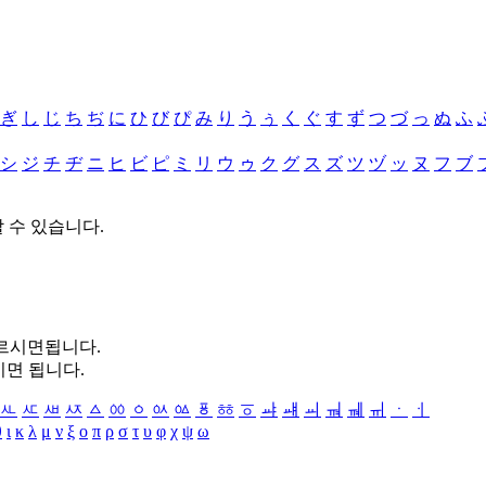
ぎ
し
じ
ち
ぢ
に
ひ
び
ぴ
み
り
う
ぅ
く
ぐ
す
ず
つ
づ
っ
ぬ
ふ
シ
ジ
チ
ヂ
ニ
ヒ
ビ
ピ
ミ
リ
ウ
ゥ
ク
グ
ス
ズ
ツ
ヅ
ッ
ヌ
フ
ブ
할 수 있습니다.
누르시면됩니다.
시면 됩니다.
ㅻ
ㅼ
ㅽ
ㅾ
ㅿ
ㆀ
ㆁ
ㆂ
ㆃ
ㆄ
ㆅ
ㆆ
ㆇ
ㆈ
ㆉ
ㆊ
ㆋ
ㆌ
ㆍ
ㆎ
θ
ι
κ
λ
μ
ν
ξ
ο
π
ρ
σ
τ
υ
φ
χ
ψ
ω