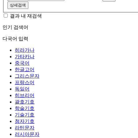
상세검색
결과 내 재검색
인기 검색어
다국어 입력
히라가나
가타카나
중국어
한글고어
그리스문자
프랑스어
독일어
히브리어
괄호기호
학술기호
기술기호
첨자기호
라틴문자
러시아문자