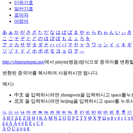
단위기호
일반기호
로마자
아랍어
あ
ぁ
か
が
さ
ざ
た
だ
な
は
ば
ぱ
ま
や
ゃ
ら
わ
ゎ
ん
い
ぃ
き
こ
ご
そ
ぞ
と
ど
の
ほ
ぼ
ぽ
も
よ
ょ
ろ
を
ア
ァ
カ
サ
ザ
タ
ダ
ナ
ハ
バ
パ
マ
ヤ
ャ
ラ
ワ
ヮ
ン
イ
ィ
キ
ギ
ソ
ゾ
ト
ド
ノ
ホ
ボ
ポ
モ
ヨ
ョ
ロ
ヲ
―
http://chineseinput.net/
에서 pinyin(병음)방식으로 중국어를 변환
변환된 중국어를 복사하여 사용하시면 됩니다.
예시)
中文 을 입력하시려면
zhongwen
을 입력하시고 space를
北京 을 입력하시려면
beijing
을 입력하시고 space를 누르
ㅥ
ㅦ
ㅧ
ㅨ
ㅩ
ㅪ
ㅫ
ㅬ
ㅭ
ㅮ
ㅯ
ㅰ
ㅱ
ㅲ
ㅳ
ㅴ
ㅵ
ㅶ
ㅷ
ㅸ
ㅹ
ㅺ
Α
Β
Γ
Δ
Ε
Ζ
Η
Θ
Ι
Κ
Λ
Μ
Ν
Ξ
Ο
Π
Ρ
Σ
Τ
Υ
Φ
Χ
Ψ
Ω
α
β
γ
δ
ε
ζ
η
á
à
Á
À
é
è
É
È
ç
Ç
ê
Ä
Ö
Ü
ä
ö
ü
ß