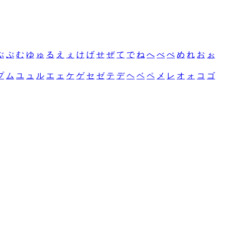
ぶ
ぷ
む
ゆ
ゅ
る
え
ぇ
け
げ
せ
ぜ
て
で
ね
へ
べ
ぺ
め
れ
お
ぉ
プ
ム
ユ
ュ
ル
エ
ェ
ケ
ゲ
セ
ゼ
テ
デ
ヘ
ベ
ペ
メ
レ
オ
ォ
コ
ゴ