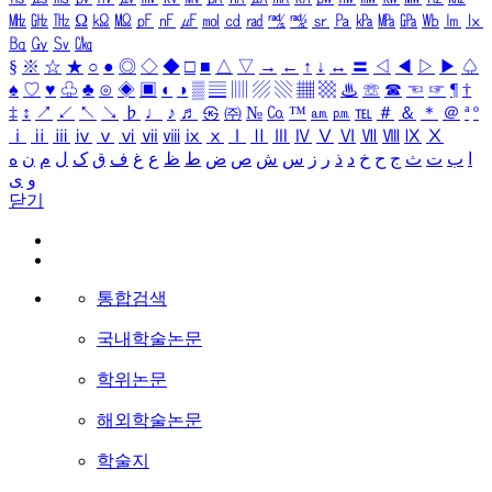
㎒
㎓
㎔
Ω
㏀
㏁
㎊
㎋
㎌
㏖
㏅
㎭
㎮
㎯
㏛
㎩
㎪
㎫
㎬
㏝
㏐
㏓
㏃
㏉
㏜
㏆
§
※
☆
★
○
●
◎
◇
◆
□
■
△
▽
→
←
↑
↓
↔
〓
◁
◀
▷
▶
♤
♠
♡
♥
♧
♣
⊙
◈
▣
◐
◑
▒
▤
▥
▨
▧
▦
▩
♨
☏
☎
☜
☞
¶
†
‡
↕
↗
↙
↖
↘
♭
♩
♪
♬
㉿
㈜
№
㏇
™
㏂
㏘
℡
＃
＆
＊
＠
ª
º
ⅰ
ⅱ
ⅲ
ⅳ
ⅴ
ⅵ
ⅶ
ⅷ
ⅸ
ⅹ
Ⅰ
Ⅱ
Ⅲ
Ⅳ
Ⅴ
Ⅵ
Ⅶ
Ⅷ
Ⅸ
Ⅹ
ا
ب
ت
ث
ج
ح
خ
د
ذ
ر
ز
س
ش
ص
ض
ط
ظ
ع
غ
ف
ق
ک
ل
م
ن
ه
و
ی
닫기
통합검색
국내학술논문
학위논문
해외학술논문
학술지