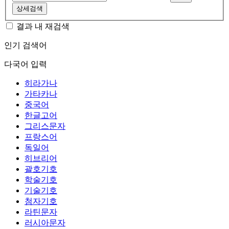
상세검색
결과 내 재검색
인기 검색어
다국어 입력
히라가나
가타카나
중국어
한글고어
그리스문자
프랑스어
독일어
히브리어
괄호기호
학술기호
기술기호
첨자기호
라틴문자
러시아문자