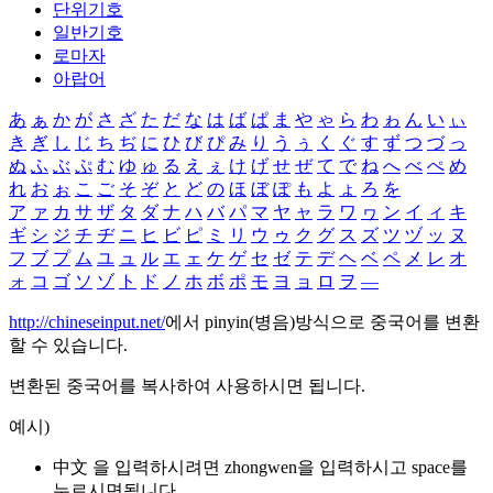
단위기호
일반기호
로마자
아랍어
あ
ぁ
か
が
さ
ざ
た
だ
な
は
ば
ぱ
ま
や
ゃ
ら
わ
ゎ
ん
い
ぃ
き
ぎ
し
じ
ち
ぢ
に
ひ
び
ぴ
み
り
う
ぅ
く
ぐ
す
ず
つ
づ
っ
ぬ
ふ
ぶ
ぷ
む
ゆ
ゅ
る
え
ぇ
け
げ
せ
ぜ
て
で
ね
へ
べ
ぺ
め
れ
お
ぉ
こ
ご
そ
ぞ
と
ど
の
ほ
ぼ
ぽ
も
よ
ょ
ろ
を
ア
ァ
カ
サ
ザ
タ
ダ
ナ
ハ
バ
パ
マ
ヤ
ャ
ラ
ワ
ヮ
ン
イ
ィ
キ
ギ
シ
ジ
チ
ヂ
ニ
ヒ
ビ
ピ
ミ
リ
ウ
ゥ
ク
グ
ス
ズ
ツ
ヅ
ッ
ヌ
フ
ブ
プ
ム
ユ
ュ
ル
エ
ェ
ケ
ゲ
セ
ゼ
テ
デ
ヘ
ベ
ペ
メ
レ
オ
ォ
コ
ゴ
ソ
ゾ
ト
ド
ノ
ホ
ボ
ポ
モ
ヨ
ョ
ロ
ヲ
―
http://chineseinput.net/
에서 pinyin(병음)방식으로 중국어를 변환
할 수 있습니다.
변환된 중국어를 복사하여 사용하시면 됩니다.
예시)
中文 을 입력하시려면
zhongwen
을 입력하시고 space를
누르시면됩니다.