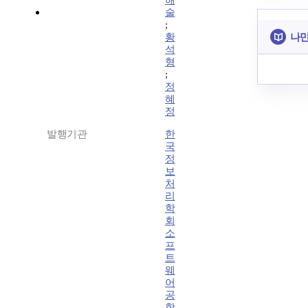
해
술
;
나만
황
석
형
;
정
혜
정
발행기관
한
국
정
보
처
리
학
회
소
프
트
웨
어
공
학