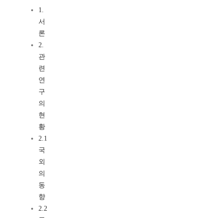
1.
서
론
2.
관
련
연
구
의
현
황
2.1
국
외
의
동
향
2.2