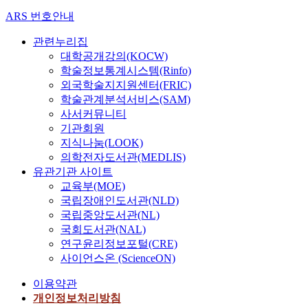
ARS 번호안내
관련누리집
대학공개강의(KOCW)
학술정보통계시스템(Rinfo)
외국학술지지원센터(FRIC)
학술관계분석서비스(SAM)
사서커뮤니티
기관회원
지식나눔(LOOK)
의학전자도서관(MEDLIS)
유관기관 사이트
교육부(MOE)
국립장애인도서관(NLD)
국립중앙도서관(NL)
국회도서관(NAL)
연구윤리정보포털(CRE)
사이언스온 (ScienceON)
이용약관
개인정보처리방침