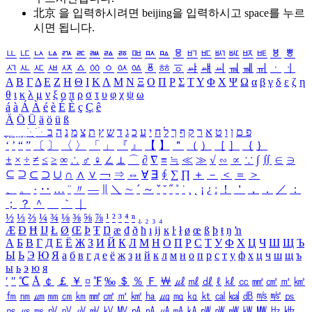
北京 을 입력하시려면
beijing
을 입력하시고 space를 누르
시면 됩니다.
ㅥ
ㅦ
ㅧ
ㅨ
ㅩ
ㅪ
ㅫ
ㅬ
ㅭ
ㅮ
ㅯ
ㅰ
ㅱ
ㅲ
ㅳ
ㅴ
ㅵ
ㅶ
ㅷ
ㅸ
ㅹ
ㅺ
ㅻ
ㅼ
ㅽ
ㅾ
ㅿ
ㆀ
ㆁ
ㆂ
ㆃ
ㆄ
ㆅ
ㆆ
ㆇ
ㆈ
ㆉ
ㆊ
ㆋ
ㆌ
ㆍ
ㆎ
Α
Β
Γ
Δ
Ε
Ζ
Η
Θ
Ι
Κ
Λ
Μ
Ν
Ξ
Ο
Π
Ρ
Σ
Τ
Υ
Φ
Χ
Ψ
Ω
α
β
γ
δ
ε
ζ
η
θ
ι
κ
λ
μ
ν
ξ
ο
π
ρ
σ
τ
υ
φ
χ
ψ
ω
á
à
Á
À
é
è
É
È
ç
Ç
ê
Ä
Ö
Ü
ä
ö
ü
ß
ְ
ֳ
ֲ
ֱ
ָ
ַ
ֵ
ֶ
ִ
ֹ
ּ
ֻ
ׂ
ׁ
ּ
ב
ה
נ
מ
צ
ת
ץ
ש
ד
ג
כ
ע
י
ח
ל
ך
ף
ק
ר
א
ט
ו
ן
ם
פ
‘
’
“
”
〔
〕
〈
〉
「
」
『
』
【
】
＂
（
）
［
］
｛
｝
±
×
÷
≠
≤
≥
∞
∴
♂
♀
∠
⊥
⌒
∂
∇
≡
≒
≪
≫
√
∽
∝
∵
∫
∬
∈
∋
⊆
⊇
⊂
⊃
∪
∩
∧
∨
￢
⇒
⇔
∀
∃
∮
∑
∏
＋
－
＜
＝
＞
、
。
·
‥
…
¨
〃
―
∥
＼
∼
´
～
ˇ
˘
˝
˚
˙
¸
˛
¡
¿
ː
！
＇
，
．
／
：
；
？
＾
＿
｀
｜
½
⅓
⅔
¼
¾
⅛
⅜
⅝
⅞
¹
²
³
⁴
ⁿ
₁
₂
₃
₄
Æ
Ð
Ħ
Ĳ
Ł
Ø
Œ
Þ
Ŧ
Ŋ
æ
đ
ð
ħ
ı
ĳ
ĸ
ŀ
ł
ø
œ
ß
þ
ŧ
ŋ
ŉ
А
Б
В
Г
Д
Е
Ё
Ж
З
И
Й
К
Л
М
Н
О
П
Р
С
Т
У
Ф
Х
Ц
Ч
Ш
Щ
Ъ
Ы
Ь
Э
Ю
Я
а
б
в
г
д
е
ё
ж
з
и
й
к
л
м
н
о
п
р
с
т
у
ф
х
ц
ч
ш
щ
ъ
ы
ь
э
ю
я
′
″
℃
Å
￠
￡
￥
¤
℉
‰
＄
％
Ｆ
￦
㎕
㎖
㎗
ℓ
㎘
㏄
㎣
㎤
㎥
㎦
㎙
㎚
㎛
㎜
㎝
㎞
㎟
㎠
㎡
㎢
㏊
㎍
㎎
㎏
㏏
㎈
㎉
㏈
㎧
㎨
㎰
㎱
㎲
㎳
㎴
㎵
㎶
㎷
㎸
㎹
㎀
㎁
㎂
㎃
㎄
㎺
㎻
㎽
㎾
㎿
㎐
㎑