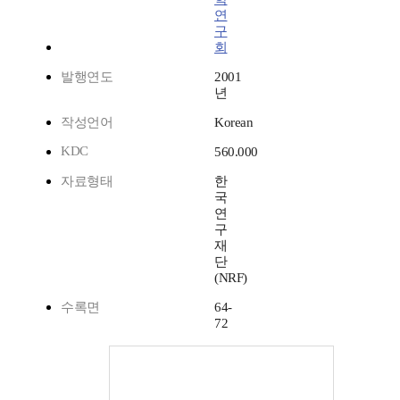
연
구
회
발행연도
2001
년
작성언어
Korean
KDC
560.000
자료형태
한
국
연
구
재
단
(NRF)
수록면
64-
72