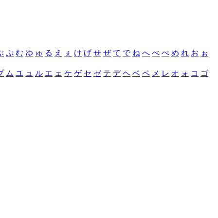
ぶ
ぷ
む
ゆ
ゅ
る
え
ぇ
け
げ
せ
ぜ
て
で
ね
へ
べ
ぺ
め
れ
お
ぉ
プ
ム
ユ
ュ
ル
エ
ェ
ケ
ゲ
セ
ゼ
テ
デ
ヘ
ベ
ペ
メ
レ
オ
ォ
コ
ゴ