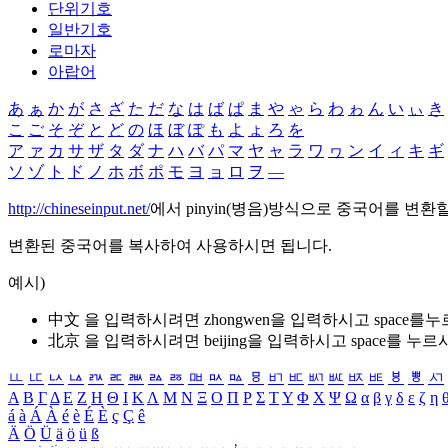
단위기호
일반기호
로마자
아랍어
あ
ぁ
か
が
さ
ざ
た
だ
な
は
ば
ぱ
ま
や
ゃ
ら
わ
ゎ
ん
い
ぃ
き
こ
ご
そ
ぞ
と
ど
の
ほ
ぼ
ぽ
も
よ
ょ
ろ
を
ア
ァ
カ
サ
ザ
タ
ダ
ナ
ハ
バ
パ
マ
ヤ
ャ
ラ
ワ
ヮ
ン
イ
ィ
キ
ギ
ソ
ゾ
ト
ド
ノ
ホ
ボ
ポ
モ
ヨ
ョ
ロ
ヲ
―
http://chineseinput.net/
에서 pinyin(병음)방식으로 중국어를 변환
변환된 중국어를 복사하여 사용하시면 됩니다.
예시)
中文 을 입력하시려면
zhongwen
을 입력하시고 space를
北京 을 입력하시려면
beijing
을 입력하시고 space를 누르
ㅥ
ㅦ
ㅧ
ㅨ
ㅩ
ㅪ
ㅫ
ㅬ
ㅭ
ㅮ
ㅯ
ㅰ
ㅱ
ㅲ
ㅳ
ㅴ
ㅵ
ㅶ
ㅷ
ㅸ
ㅹ
ㅺ
Α
Β
Γ
Δ
Ε
Ζ
Η
Θ
Ι
Κ
Λ
Μ
Ν
Ξ
Ο
Π
Ρ
Σ
Τ
Υ
Φ
Χ
Ψ
Ω
α
β
γ
δ
ε
ζ
η
á
à
Á
À
é
è
É
È
ç
Ç
ê
Ä
Ö
Ü
ä
ö
ü
ß