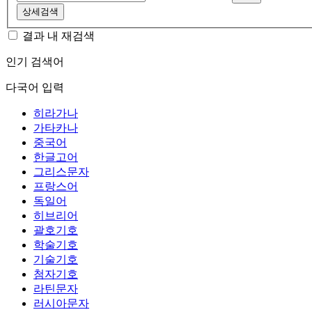
상세검색
결과 내 재검색
인기 검색어
다국어 입력
히라가나
가타카나
중국어
한글고어
그리스문자
프랑스어
독일어
히브리어
괄호기호
학술기호
기술기호
첨자기호
라틴문자
러시아문자