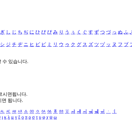
ぎ
し
じ
ち
ぢ
に
ひ
び
ぴ
み
り
う
ぅ
く
ぐ
す
ず
つ
づ
っ
ぬ
ふ
シ
ジ
チ
ヂ
ニ
ヒ
ビ
ピ
ミ
リ
ウ
ゥ
ク
グ
ス
ズ
ツ
ヅ
ッ
ヌ
フ
ブ
할 수 있습니다.
누르시면됩니다.
시면 됩니다.
ㅻ
ㅼ
ㅽ
ㅾ
ㅿ
ㆀ
ㆁ
ㆂ
ㆃ
ㆄ
ㆅ
ㆆ
ㆇ
ㆈ
ㆉ
ㆊ
ㆋ
ㆌ
ㆍ
ㆎ
θ
ι
κ
λ
μ
ν
ξ
ο
π
ρ
σ
τ
υ
φ
χ
ψ
ω