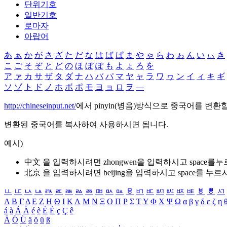
단위기호
일반기호
로마자
아랍어
あ
ぁ
か
が
さ
ざ
た
だ
な
は
ば
ぱ
ま
や
ゃ
ら
わ
ゎ
ん
い
ぃ
き
こ
ご
そ
ぞ
と
ど
の
ほ
ぼ
ぽ
も
よ
ょ
ろ
を
ア
ァ
カ
サ
ザ
タ
ダ
ナ
ハ
バ
パ
マ
ヤ
ャ
ラ
ワ
ヮ
ン
イ
ィ
キ
ギ
ソ
ゾ
ト
ド
ノ
ホ
ボ
ポ
モ
ヨ
ョ
ロ
ヲ
―
http://chineseinput.net/
에서 pinyin(병음)방식으로 중국어를 변환
변환된 중국어를 복사하여 사용하시면 됩니다.
예시)
中文 을 입력하시려면
zhongwen
을 입력하시고 space를
北京 을 입력하시려면
beijing
을 입력하시고 space를 누르
ㅥ
ㅦ
ㅧ
ㅨ
ㅩ
ㅪ
ㅫ
ㅬ
ㅭ
ㅮ
ㅯ
ㅰ
ㅱ
ㅲ
ㅳ
ㅴ
ㅵ
ㅶ
ㅷ
ㅸ
ㅹ
ㅺ
Α
Β
Γ
Δ
Ε
Ζ
Η
Θ
Ι
Κ
Λ
Μ
Ν
Ξ
Ο
Π
Ρ
Σ
Τ
Υ
Φ
Χ
Ψ
Ω
α
β
γ
δ
ε
ζ
η
á
à
Á
À
é
è
É
È
ç
Ç
ê
Ä
Ö
Ü
ä
ö
ü
ß