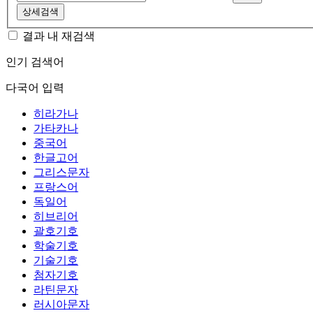
상세검색
결과 내 재검색
인기 검색어
다국어 입력
히라가나
가타카나
중국어
한글고어
그리스문자
프랑스어
독일어
히브리어
괄호기호
학술기호
기술기호
첨자기호
라틴문자
러시아문자