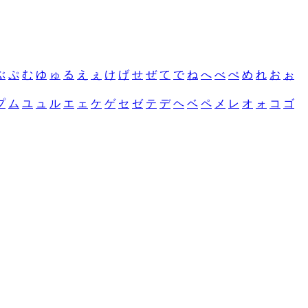
ぶ
ぷ
む
ゆ
ゅ
る
え
ぇ
け
げ
せ
ぜ
て
で
ね
へ
べ
ぺ
め
れ
お
ぉ
プ
ム
ユ
ュ
ル
エ
ェ
ケ
ゲ
セ
ゼ
テ
デ
ヘ
ベ
ペ
メ
レ
オ
ォ
コ
ゴ