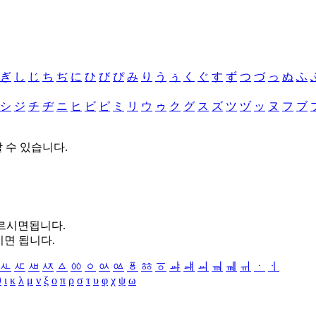
ぎ
し
じ
ち
ぢ
に
ひ
び
ぴ
み
り
う
ぅ
く
ぐ
す
ず
つ
づ
っ
ぬ
ふ
シ
ジ
チ
ヂ
ニ
ヒ
ビ
ピ
ミ
リ
ウ
ゥ
ク
グ
ス
ズ
ツ
ヅ
ッ
ヌ
フ
ブ
할 수 있습니다.
누르시면됩니다.
시면 됩니다.
ㅻ
ㅼ
ㅽ
ㅾ
ㅿ
ㆀ
ㆁ
ㆂ
ㆃ
ㆄ
ㆅ
ㆆ
ㆇ
ㆈ
ㆉ
ㆊ
ㆋ
ㆌ
ㆍ
ㆎ
θ
ι
κ
λ
μ
ν
ξ
ο
π
ρ
σ
τ
υ
φ
χ
ψ
ω