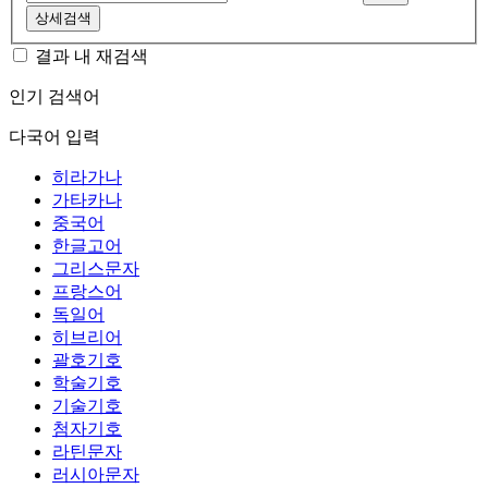
상세검색
결과 내 재검색
인기 검색어
다국어 입력
히라가나
가타카나
중국어
한글고어
그리스문자
프랑스어
독일어
히브리어
괄호기호
학술기호
기술기호
첨자기호
라틴문자
러시아문자