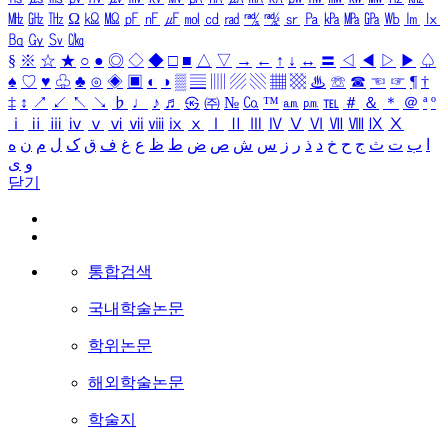
㎒
㎓
㎔
Ω
㏀
㏁
㎊
㎋
㎌
㏖
㏅
㎭
㎮
㎯
㏛
㎩
㎪
㎫
㎬
㏝
㏐
㏓
㏃
㏉
㏜
㏆
§
※
☆
★
○
●
◎
◇
◆
□
■
△
▽
→
←
↑
↓
↔
〓
◁
◀
▷
▶
♤
♠
♡
♥
♧
♣
⊙
◈
▣
◐
◑
▒
▤
▥
▨
▧
▦
▩
♨
☏
☎
☜
☞
¶
†
‡
↕
↗
↙
↖
↘
♭
♩
♪
♬
㉿
㈜
№
㏇
™
㏂
㏘
℡
＃
＆
＊
＠
ª
º
ⅰ
ⅱ
ⅲ
ⅳ
ⅴ
ⅵ
ⅶ
ⅷ
ⅸ
ⅹ
Ⅰ
Ⅱ
Ⅲ
Ⅳ
Ⅴ
Ⅵ
Ⅶ
Ⅷ
Ⅸ
Ⅹ
ا
ب
ت
ث
ج
ح
خ
د
ذ
ر
ز
س
ش
ص
ض
ط
ظ
ع
غ
ف
ق
ک
ل
م
ن
ه
و
ی
닫기
통합검색
국내학술논문
학위논문
해외학술논문
학술지