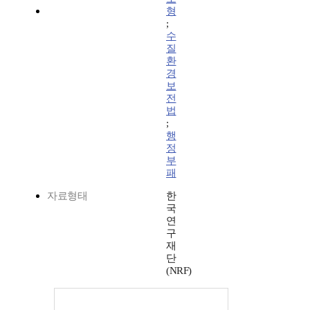
형
;
수
질
환
경
보
전
법
;
행
정
부
패
자료형태
한
국
연
구
재
단
(NRF)