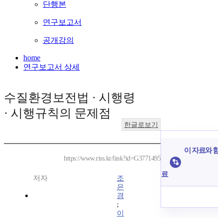
단행본
연구보고서
공개강의
home
연구보고서 상세
수질환경보전법 · 시행령
· 시행규칙의 문제점
한글로보기
이 자료와 함
https://www.riss.kr/link?id=G3771495
료
저자
조
은
경
;
이