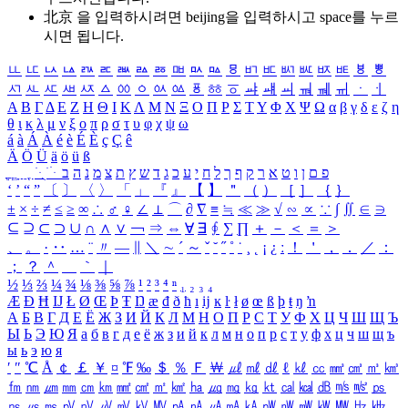
北京 을 입력하시려면
beijing
을 입력하시고 space를 누르
시면 됩니다.
ㅥ
ㅦ
ㅧ
ㅨ
ㅩ
ㅪ
ㅫ
ㅬ
ㅭ
ㅮ
ㅯ
ㅰ
ㅱ
ㅲ
ㅳ
ㅴ
ㅵ
ㅶ
ㅷ
ㅸ
ㅹ
ㅺ
ㅻ
ㅼ
ㅽ
ㅾ
ㅿ
ㆀ
ㆁ
ㆂ
ㆃ
ㆄ
ㆅ
ㆆ
ㆇ
ㆈ
ㆉ
ㆊ
ㆋ
ㆌ
ㆍ
ㆎ
Α
Β
Γ
Δ
Ε
Ζ
Η
Θ
Ι
Κ
Λ
Μ
Ν
Ξ
Ο
Π
Ρ
Σ
Τ
Υ
Φ
Χ
Ψ
Ω
α
β
γ
δ
ε
ζ
η
θ
ι
κ
λ
μ
ν
ξ
ο
π
ρ
σ
τ
υ
φ
χ
ψ
ω
á
à
Á
À
é
è
É
È
ç
Ç
ê
Ä
Ö
Ü
ä
ö
ü
ß
ְ
ֳ
ֲ
ֱ
ָ
ַ
ֵ
ֶ
ִ
ֹ
ּ
ֻ
ׂ
ׁ
ּ
ב
ה
נ
מ
צ
ת
ץ
ש
ד
ג
כ
ע
י
ח
ל
ך
ף
ק
ר
א
ט
ו
ן
ם
פ
‘
’
“
”
〔
〕
〈
〉
「
」
『
』
【
】
＂
（
）
［
］
｛
｝
±
×
÷
≠
≤
≥
∞
∴
♂
♀
∠
⊥
⌒
∂
∇
≡
≒
≪
≫
√
∽
∝
∵
∫
∬
∈
∋
⊆
⊇
⊂
⊃
∪
∩
∧
∨
￢
⇒
⇔
∀
∃
∮
∑
∏
＋
－
＜
＝
＞
、
。
·
‥
…
¨
〃
―
∥
＼
∼
´
～
ˇ
˘
˝
˚
˙
¸
˛
¡
¿
ː
！
＇
，
．
／
：
；
？
＾
＿
｀
｜
½
⅓
⅔
¼
¾
⅛
⅜
⅝
⅞
¹
²
³
⁴
ⁿ
₁
₂
₃
₄
Æ
Ð
Ħ
Ĳ
Ł
Ø
Œ
Þ
Ŧ
Ŋ
æ
đ
ð
ħ
ı
ĳ
ĸ
ŀ
ł
ø
œ
ß
þ
ŧ
ŋ
ŉ
А
Б
В
Г
Д
Е
Ё
Ж
З
И
Й
К
Л
М
Н
О
П
Р
С
Т
У
Ф
Х
Ц
Ч
Ш
Щ
Ъ
Ы
Ь
Э
Ю
Я
а
б
в
г
д
е
ё
ж
з
и
й
к
л
м
н
о
п
р
с
т
у
ф
х
ц
ч
ш
щ
ъ
ы
ь
э
ю
я
′
″
℃
Å
￠
￡
￥
¤
℉
‰
＄
％
Ｆ
￦
㎕
㎖
㎗
ℓ
㎘
㏄
㎣
㎤
㎥
㎦
㎙
㎚
㎛
㎜
㎝
㎞
㎟
㎠
㎡
㎢
㏊
㎍
㎎
㎏
㏏
㎈
㎉
㏈
㎧
㎨
㎰
㎱
㎲
㎳
㎴
㎵
㎶
㎷
㎸
㎹
㎀
㎁
㎂
㎃
㎄
㎺
㎻
㎽
㎾
㎿
㎐
㎑