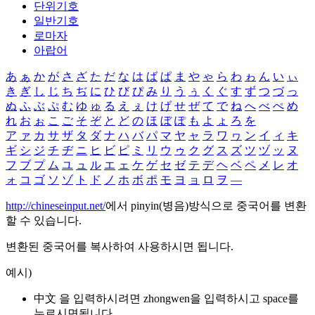
단위기호
일반기호
로마자
아랍어
あ
ぁ
か
が
さ
ざ
た
だ
な
は
ば
ぱ
ま
や
ゃ
ら
わ
ゎ
ん
い
ぃ
き
ぎ
し
じ
ち
ぢ
に
ひ
び
ぴ
み
り
う
ぅ
く
ぐ
す
ず
つ
づ
っ
ぬ
ふ
ぶ
ぷ
む
ゆ
ゅ
る
え
ぇ
け
げ
せ
ぜ
て
で
ね
へ
べ
ぺ
め
れ
お
ぉ
こ
ご
そ
ぞ
と
ど
の
ほ
ぼ
ぽ
も
よ
ょ
ろ
を
ア
ァ
カ
サ
ザ
タ
ダ
ナ
ハ
バ
パ
マ
ヤ
ャ
ラ
ワ
ヮ
ン
イ
ィ
キ
ギ
シ
ジ
チ
ヂ
ニ
ヒ
ビ
ピ
ミ
リ
ウ
ゥ
ク
グ
ス
ズ
ツ
ヅ
ッ
ヌ
フ
ブ
プ
ム
ユ
ュ
ル
エ
ェ
ケ
ゲ
セ
ゼ
テ
デ
ヘ
ベ
ペ
メ
レ
オ
ォ
コ
ゴ
ソ
ゾ
ト
ド
ノ
ホ
ボ
ポ
モ
ヨ
ョ
ロ
ヲ
―
http://chineseinput.net/
에서 pinyin(병음)방식으로 중국어를 변환
할 수 있습니다.
변환된 중국어를 복사하여 사용하시면 됩니다.
예시)
中文 을 입력하시려면
zhongwen
을 입력하시고 space를
누르시면됩니다.