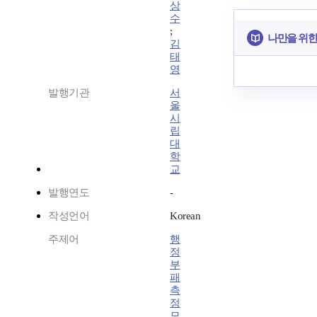
상
수
;
나만을 위한
김
태
영
발행기관
서
울
시
립
대
학
교
발행연도
-
작성언어
Korean
주제어
행
정
부
패
측
정
모