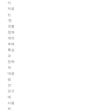
이
자료
는
'한
국행
정체
계의
부패
특성
과
전략
적
대응
방
안'
연구
에
사용
된