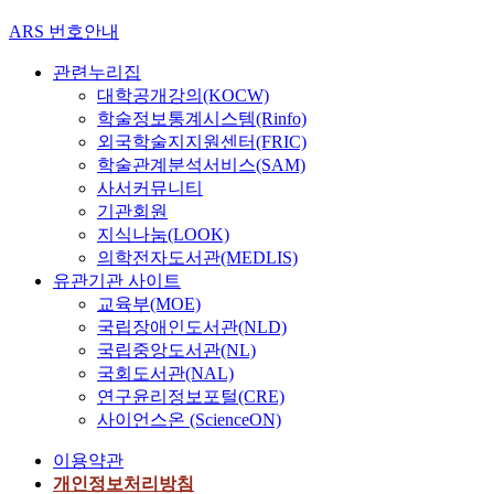
ARS 번호안내
관련누리집
대학공개강의(KOCW)
학술정보통계시스템(Rinfo)
외국학술지지원센터(FRIC)
학술관계분석서비스(SAM)
사서커뮤니티
기관회원
지식나눔(LOOK)
의학전자도서관(MEDLIS)
유관기관 사이트
교육부(MOE)
국립장애인도서관(NLD)
국립중앙도서관(NL)
국회도서관(NAL)
연구윤리정보포털(CRE)
사이언스온 (ScienceON)
이용약관
개인정보처리방침