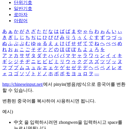
단위기호
일반기호
로마자
아랍어
あ
ぁ
か
が
さ
ざ
た
だ
な
は
ば
ぱ
ま
や
ゃ
ら
わ
ゎ
ん
い
ぃ
き
ぎ
し
じ
ち
ぢ
に
ひ
び
ぴ
み
り
う
ぅ
く
ぐ
す
ず
つ
づ
っ
ぬ
ふ
ぶ
ぷ
む
ゆ
ゅ
る
え
ぇ
け
げ
せ
ぜ
て
で
ね
へ
べ
ぺ
め
れ
お
ぉ
こ
ご
そ
ぞ
と
ど
の
ほ
ぼ
ぽ
も
よ
ょ
ろ
を
ア
ァ
カ
サ
ザ
タ
ダ
ナ
ハ
バ
パ
マ
ヤ
ャ
ラ
ワ
ヮ
ン
イ
ィ
キ
ギ
シ
ジ
チ
ヂ
ニ
ヒ
ビ
ピ
ミ
リ
ウ
ゥ
ク
グ
ス
ズ
ツ
ヅ
ッ
ヌ
フ
ブ
プ
ム
ユ
ュ
ル
エ
ェ
ケ
ゲ
セ
ゼ
テ
デ
ヘ
ベ
ペ
メ
レ
オ
ォ
コ
ゴ
ソ
ゾ
ト
ド
ノ
ホ
ボ
ポ
モ
ヨ
ョ
ロ
ヲ
―
http://chineseinput.net/
에서 pinyin(병음)방식으로 중국어를 변환
할 수 있습니다.
변환된 중국어를 복사하여 사용하시면 됩니다.
예시)
中文 을 입력하시려면
zhongwen
을 입력하시고 space를
누르시면됩니다.