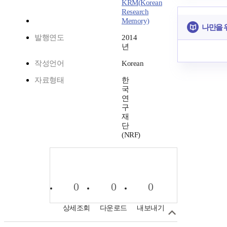
KRM(Korean
Research
Memory)
나만을 
발행연도
2014
년
작성언어
Korean
자료형태
한
국
연
구
재
단
(NRF)
0
0
0
상세조회
다운로드
내보내기