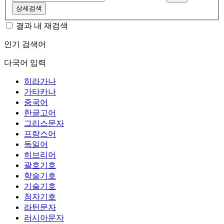
상세검색
결과 내 재검색
인기 검색어
다국어 입력
히라가나
가타카나
중국어
한글고어
그리스문자
프랑스어
독일어
히브리어
괄호기호
학술기호
기술기호
첨자기호
라틴문자
러시아문자