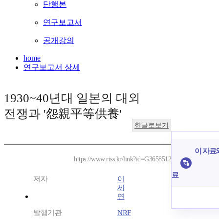
단행본
연구보고서
공개강의
home
연구보고서 상세
1930~40년대 일본의 대외
전쟁과 '怨親平等供養'
한글로보기
이 자료와
https://www.riss.kr/link?id=G3658512
료
저자
이
세
연
발행기관
NRF