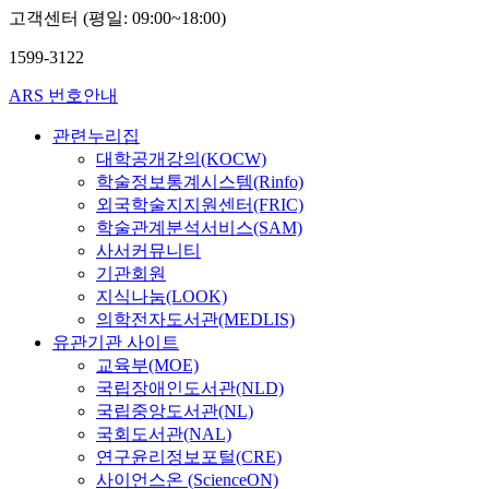
고객센터 (평일: 09:00~18:00)
1599-3122
ARS 번호안내
관련누리집
대학공개강의(KOCW)
학술정보통계시스템(Rinfo)
외국학술지지원센터(FRIC)
학술관계분석서비스(SAM)
사서커뮤니티
기관회원
지식나눔(LOOK)
의학전자도서관(MEDLIS)
유관기관 사이트
교육부(MOE)
국립장애인도서관(NLD)
국립중앙도서관(NL)
국회도서관(NAL)
연구윤리정보포털(CRE)
사이언스온 (ScienceON)