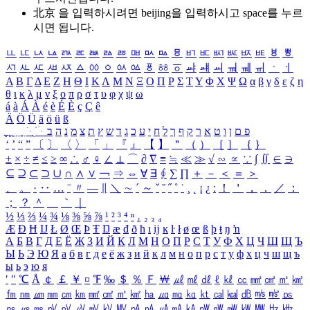
北京 을 입력하시려면
beijing
을 입력하시고 space를 누르
시면 됩니다.
ㅥ
ㅦ
ㅧ
ㅨ
ㅩ
ㅪ
ㅫ
ㅬ
ㅭ
ㅮ
ㅯ
ㅰ
ㅱ
ㅲ
ㅳ
ㅴ
ㅵ
ㅶ
ㅷ
ㅸ
ㅹ
ㅺ
ㅻ
ㅼ
ㅽ
ㅾ
ㅿ
ㆀ
ㆁ
ㆂ
ㆃ
ㆄ
ㆅ
ㆆ
ㆇ
ㆈ
ㆉ
ㆊ
ㆋ
ㆌ
ㆍ
ㆎ
Α
Β
Γ
Δ
Ε
Ζ
Η
Θ
Ι
Κ
Λ
Μ
Ν
Ξ
Ο
Π
Ρ
Σ
Τ
Υ
Φ
Χ
Ψ
Ω
α
β
γ
δ
ε
ζ
η
θ
ι
κ
λ
μ
ν
ξ
ο
π
ρ
σ
τ
υ
φ
χ
ψ
ω
á
à
Á
À
é
è
É
È
ç
Ç
ê
Ä
Ö
Ü
ä
ö
ü
ß
ְ
ֳ
ֲ
ֱ
ָ
ַ
ֵ
ֶ
ִ
ֹ
ּ
ֻ
ׂ
ׁ
ּ
ב
ה
נ
מ
צ
ת
ץ
ש
ד
ג
כ
ע
י
ח
ל
ך
ף
ק
ר
א
ט
ו
ן
ם
פ
‘
’
“
”
〔
〕
〈
〉
「
」
『
』
【
】
＂
（
）
［
］
｛
｝
±
×
÷
≠
≤
≥
∞
∴
♂
♀
∠
⊥
⌒
∂
∇
≡
≒
≪
≫
√
∽
∝
∵
∫
∬
∈
∋
⊆
⊇
⊂
⊃
∪
∩
∧
∨
￢
⇒
⇔
∀
∃
∮
∑
∏
＋
－
＜
＝
＞
、
。
·
‥
…
¨
〃
―
∥
＼
∼
´
～
ˇ
˘
˝
˚
˙
¸
˛
¡
¿
ː
！
＇
，
．
／
：
；
？
＾
＿
｀
｜
½
⅓
⅔
¼
¾
⅛
⅜
⅝
⅞
¹
²
³
⁴
ⁿ
₁
₂
₃
₄
Æ
Ð
Ħ
Ĳ
Ł
Ø
Œ
Þ
Ŧ
Ŋ
æ
đ
ð
ħ
ı
ĳ
ĸ
ŀ
ł
ø
œ
ß
þ
ŧ
ŋ
ŉ
А
Б
В
Г
Д
Е
Ё
Ж
З
И
Й
К
Л
М
Н
О
П
Р
С
Т
У
Ф
Х
Ц
Ч
Ш
Щ
Ъ
Ы
Ь
Э
Ю
Я
а
б
в
г
д
е
ё
ж
з
и
й
к
л
м
н
о
п
р
с
т
у
ф
х
ц
ч
ш
щ
ъ
ы
ь
э
ю
я
′
″
℃
Å
￠
￡
￥
¤
℉
‰
＄
％
Ｆ
￦
㎕
㎖
㎗
ℓ
㎘
㏄
㎣
㎤
㎥
㎦
㎙
㎚
㎛
㎜
㎝
㎞
㎟
㎠
㎡
㎢
㏊
㎍
㎎
㎏
㏏
㎈
㎉
㏈
㎧
㎨
㎰
㎱
㎲
㎳
㎴
㎵
㎶
㎷
㎸
㎹
㎀
㎁
㎂
㎃
㎄
㎺
㎻
㎽
㎾
㎿
㎐
㎑