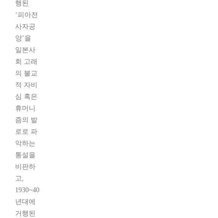
행된
‘피아전
사자공
양’을
일본사
회 고래
의 불교
적 자비
심 혹은
휴머니
즘의 발
로로 파
악하는
통설을
비판하
고,
1930~40
년대에
거행된