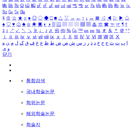
㎒
㎓
㎔
Ω
㏀
㏁
㎊
㎋
㎌
㏖
㏅
㎭
㎮
㎯
㏛
㎩
㎪
㎫
㎬
㏝
㏐
㏓
㏃
㏉
㏜
㏆
§
※
☆
★
○
●
◎
◇
◆
□
■
△
▽
→
←
↑
↓
↔
〓
◁
◀
▷
▶
♤
♠
♡
♥
♧
♣
⊙
◈
▣
◐
◑
▒
▤
▥
▨
▧
▦
▩
♨
☏
☎
☜
☞
¶
†
‡
↕
↗
↙
↖
↘
♭
♩
♪
♬
㉿
㈜
№
㏇
™
㏂
㏘
℡
＃
＆
＊
＠
ª
º
ⅰ
ⅱ
ⅲ
ⅳ
ⅴ
ⅵ
ⅶ
ⅷ
ⅸ
ⅹ
Ⅰ
Ⅱ
Ⅲ
Ⅳ
Ⅴ
Ⅵ
Ⅶ
Ⅷ
Ⅸ
Ⅹ
ا
ب
ت
ث
ج
ح
خ
د
ذ
ر
ز
س
ش
ص
ض
ط
ظ
ع
غ
ف
ق
ک
ل
م
ن
ه
و
ی
닫기
통합검색
국내학술논문
학위논문
해외학술논문
학술지