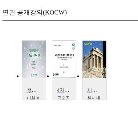
연관 공개강의(KOCW)
생성의 존재론과 행복
4차산업혁명시대 지속가능시스템과 기술철학의 이해
서양철학의이해
이화여
금오공
한서대
자대학
과대학
학교
교
교
홍창
이상
차우
호
화
창