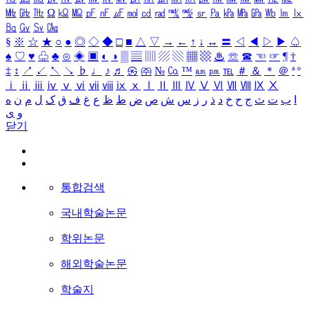
㎒
㎓
㎔
Ω
㏀
㏁
㎊
㎋
㎌
㏖
㏅
㎭
㎮
㎯
㏛
㎩
㎪
㎫
㎬
㏝
㏐
㏓
㏃
㏉
㏜
㏆
§
※
☆
★
○
●
◎
◇
◆
□
■
△
▽
→
←
↑
↓
↔
〓
◁
◀
▷
▶
♤
♠
♡
♥
♧
♣
⊙
◈
▣
◐
◑
▒
▤
▥
▨
▧
▦
▩
♨
☏
☎
☜
☞
¶
†
‡
↕
↗
↙
↖
↘
♭
♩
♪
♬
㉿
㈜
№
㏇
™
㏂
㏘
℡
＃
＆
＊
＠
ª
º
ⅰ
ⅱ
ⅲ
ⅳ
ⅴ
ⅵ
ⅶ
ⅷ
ⅸ
ⅹ
Ⅰ
Ⅱ
Ⅲ
Ⅳ
Ⅴ
Ⅵ
Ⅶ
Ⅷ
Ⅸ
Ⅹ
ا
ب
ت
ث
ج
ح
خ
د
ذ
ر
ز
س
ش
ص
ض
ط
ظ
ع
غ
ف
ق
ک
ل
م
ن
ه
و
ی
닫기
통합검색
국내학술논문
학위논문
해외학술논문
학술지