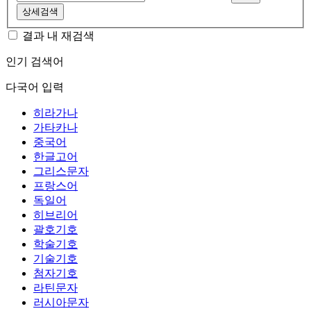
상세검색
결과 내 재검색
인기 검색어
다국어 입력
히라가나
가타카나
중국어
한글고어
그리스문자
프랑스어
독일어
히브리어
괄호기호
학술기호
기술기호
첨자기호
라틴문자
러시아문자