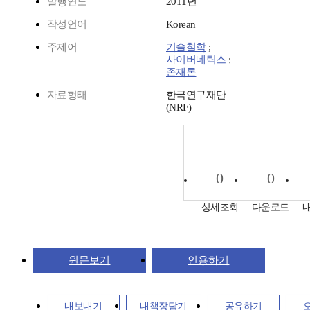
발행연도
2011년
작성언어
Korean
주제어
기술철학
;
사이버네틱스
;
존재론
자료형태
한국연구재단
(NRF)
0
0
상세조회
다운로드
원문보기
인용하기
내보내기
내책장담기
공유하기