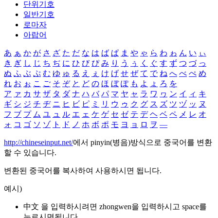
단위기호
일반기호
로마자
아랍어
あ
ぁ
か
が
さ
ざ
た
だ
な
は
ば
ぱ
ま
や
ゃ
ら
わ
ゎ
ん
い
ぃ
き
ぎ
し
じ
ち
ぢ
に
ひ
び
ぴ
み
り
う
ぅ
く
ぐ
す
ず
つ
づ
っ
ぬ
ふ
ぶ
ぷ
む
ゆ
ゅ
る
え
ぇ
け
げ
せ
ぜ
て
で
ね
へ
べ
ぺ
め
れ
お
ぉ
こ
ご
そ
ぞ
と
ど
の
ほ
ぼ
ぽ
も
よ
ょ
ろ
を
ア
ァ
カ
サ
ザ
タ
ダ
ナ
ハ
バ
パ
マ
ヤ
ャ
ラ
ワ
ヮ
ン
イ
ィ
キ
ギ
シ
ジ
チ
ヂ
ニ
ヒ
ビ
ピ
ミ
リ
ウ
ゥ
ク
グ
ス
ズ
ツ
ヅ
ッ
ヌ
フ
ブ
プ
ム
ユ
ュ
ル
エ
ェ
ケ
ゲ
セ
ゼ
テ
デ
ヘ
ベ
ペ
メ
レ
オ
ォ
コ
ゴ
ソ
ゾ
ト
ド
ノ
ホ
ボ
ポ
モ
ヨ
ョ
ロ
ヲ
―
http://chineseinput.net/
에서 pinyin(병음)방식으로 중국어를 변환
할 수 있습니다.
변환된 중국어를 복사하여 사용하시면 됩니다.
예시)
中文 을 입력하시려면
zhongwen
을 입력하시고 space를
누르시면됩니다.