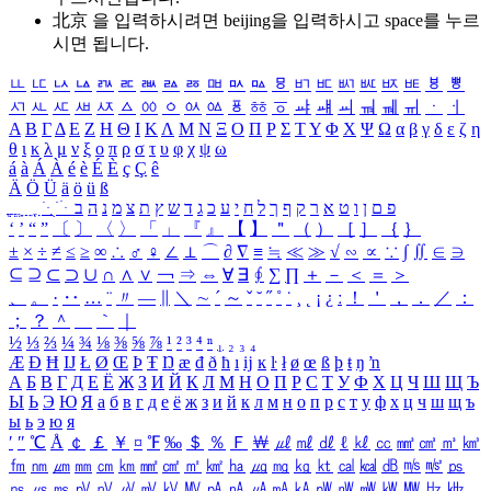
北京 을 입력하시려면
beijing
을 입력하시고 space를 누르
시면 됩니다.
ㅥ
ㅦ
ㅧ
ㅨ
ㅩ
ㅪ
ㅫ
ㅬ
ㅭ
ㅮ
ㅯ
ㅰ
ㅱ
ㅲ
ㅳ
ㅴ
ㅵ
ㅶ
ㅷ
ㅸ
ㅹ
ㅺ
ㅻ
ㅼ
ㅽ
ㅾ
ㅿ
ㆀ
ㆁ
ㆂ
ㆃ
ㆄ
ㆅ
ㆆ
ㆇ
ㆈ
ㆉ
ㆊ
ㆋ
ㆌ
ㆍ
ㆎ
Α
Β
Γ
Δ
Ε
Ζ
Η
Θ
Ι
Κ
Λ
Μ
Ν
Ξ
Ο
Π
Ρ
Σ
Τ
Υ
Φ
Χ
Ψ
Ω
α
β
γ
δ
ε
ζ
η
θ
ι
κ
λ
μ
ν
ξ
ο
π
ρ
σ
τ
υ
φ
χ
ψ
ω
á
à
Á
À
é
è
É
È
ç
Ç
ê
Ä
Ö
Ü
ä
ö
ü
ß
ְ
ֳ
ֲ
ֱ
ָ
ַ
ֵ
ֶ
ִ
ֹ
ּ
ֻ
ׂ
ׁ
ּ
ב
ה
נ
מ
צ
ת
ץ
ש
ד
ג
כ
ע
י
ח
ל
ך
ף
ק
ר
א
ט
ו
ן
ם
פ
‘
’
“
”
〔
〕
〈
〉
「
」
『
』
【
】
＂
（
）
［
］
｛
｝
±
×
÷
≠
≤
≥
∞
∴
♂
♀
∠
⊥
⌒
∂
∇
≡
≒
≪
≫
√
∽
∝
∵
∫
∬
∈
∋
⊆
⊇
⊂
⊃
∪
∩
∧
∨
￢
⇒
⇔
∀
∃
∮
∑
∏
＋
－
＜
＝
＞
、
。
·
‥
…
¨
〃
―
∥
＼
∼
´
～
ˇ
˘
˝
˚
˙
¸
˛
¡
¿
ː
！
＇
，
．
／
：
；
？
＾
＿
｀
｜
½
⅓
⅔
¼
¾
⅛
⅜
⅝
⅞
¹
²
³
⁴
ⁿ
₁
₂
₃
₄
Æ
Ð
Ħ
Ĳ
Ł
Ø
Œ
Þ
Ŧ
Ŋ
æ
đ
ð
ħ
ı
ĳ
ĸ
ŀ
ł
ø
œ
ß
þ
ŧ
ŋ
ŉ
А
Б
В
Г
Д
Е
Ё
Ж
З
И
Й
К
Л
М
Н
О
П
Р
С
Т
У
Ф
Х
Ц
Ч
Ш
Щ
Ъ
Ы
Ь
Э
Ю
Я
а
б
в
г
д
е
ё
ж
з
и
й
к
л
м
н
о
п
р
с
т
у
ф
х
ц
ч
ш
щ
ъ
ы
ь
э
ю
я
′
″
℃
Å
￠
￡
￥
¤
℉
‰
＄
％
Ｆ
￦
㎕
㎖
㎗
ℓ
㎘
㏄
㎣
㎤
㎥
㎦
㎙
㎚
㎛
㎜
㎝
㎞
㎟
㎠
㎡
㎢
㏊
㎍
㎎
㎏
㏏
㎈
㎉
㏈
㎧
㎨
㎰
㎱
㎲
㎳
㎴
㎵
㎶
㎷
㎸
㎹
㎀
㎁
㎂
㎃
㎄
㎺
㎻
㎽
㎾
㎿
㎐
㎑