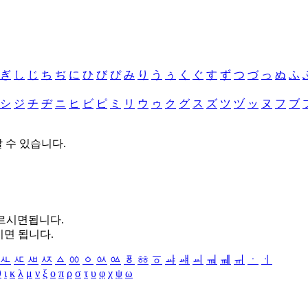
ぎ
し
じ
ち
ぢ
に
ひ
び
ぴ
み
り
う
ぅ
く
ぐ
す
ず
つ
づ
っ
ぬ
ふ
シ
ジ
チ
ヂ
ニ
ヒ
ビ
ピ
ミ
リ
ウ
ゥ
ク
グ
ス
ズ
ツ
ヅ
ッ
ヌ
フ
ブ
할 수 있습니다.
누르시면됩니다.
시면 됩니다.
ㅻ
ㅼ
ㅽ
ㅾ
ㅿ
ㆀ
ㆁ
ㆂ
ㆃ
ㆄ
ㆅ
ㆆ
ㆇ
ㆈ
ㆉ
ㆊ
ㆋ
ㆌ
ㆍ
ㆎ
θ
ι
κ
λ
μ
ν
ξ
ο
π
ρ
σ
τ
υ
φ
χ
ψ
ω