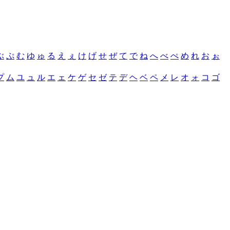
ぶ
ぷ
む
ゆ
ゅ
る
え
ぇ
け
げ
せ
ぜ
て
で
ね
へ
べ
ぺ
め
れ
お
ぉ
プ
ム
ユ
ュ
ル
エ
ェ
ケ
ゲ
セ
ゼ
テ
デ
ヘ
ベ
ペ
メ
レ
オ
ォ
コ
ゴ