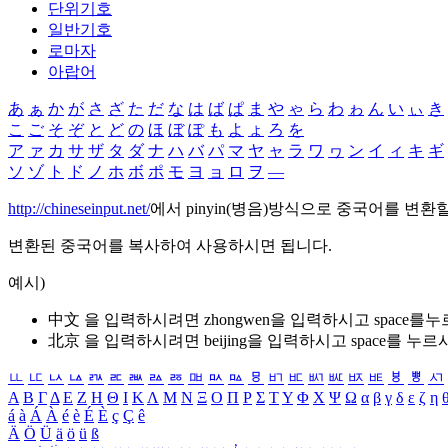
단위기호
일반기호
로마자
아랍어
あ
ぁ
か
が
さ
ざ
た
だ
な
は
ば
ぱ
ま
や
ゃ
ら
わ
ゎ
ん
い
ぃ
き
こ
ご
そ
ぞ
と
ど
の
ほ
ぼ
ぽ
も
よ
ょ
ろ
を
ア
ァ
カ
サ
ザ
タ
ダ
ナ
ハ
バ
パ
マ
ヤ
ャ
ラ
ワ
ヮ
ン
イ
ィ
キ
ギ
ソ
ゾ
ト
ド
ノ
ホ
ボ
ポ
モ
ヨ
ョ
ロ
ヲ
―
http://chineseinput.net/
에서 pinyin(병음)방식으로 중국어를 변환
변환된 중국어를 복사하여 사용하시면 됩니다.
예시)
中文 을 입력하시려면
zhongwen
을 입력하시고 space를
北京 을 입력하시려면
beijing
을 입력하시고 space를 누르
ㅥ
ㅦ
ㅧ
ㅨ
ㅩ
ㅪ
ㅫ
ㅬ
ㅭ
ㅮ
ㅯ
ㅰ
ㅱ
ㅲ
ㅳ
ㅴ
ㅵ
ㅶ
ㅷ
ㅸ
ㅹ
ㅺ
Α
Β
Γ
Δ
Ε
Ζ
Η
Θ
Ι
Κ
Λ
Μ
Ν
Ξ
Ο
Π
Ρ
Σ
Τ
Υ
Φ
Χ
Ψ
Ω
α
β
γ
δ
ε
ζ
η
á
à
Á
À
é
è
É
È
ç
Ç
ê
Ä
Ö
Ü
ä
ö
ü
ß