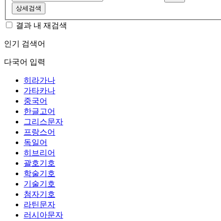
상세검색
결과 내 재검색
인기 검색어
다국어 입력
히라가나
가타카나
중국어
한글고어
그리스문자
프랑스어
독일어
히브리어
괄호기호
학술기호
기술기호
첨자기호
라틴문자
러시아문자