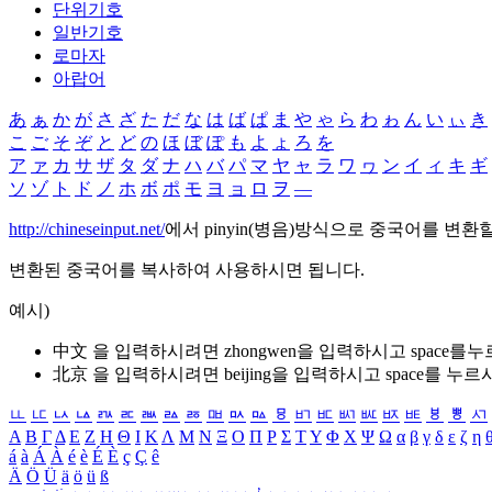
단위기호
일반기호
로마자
아랍어
あ
ぁ
か
が
さ
ざ
た
だ
な
は
ば
ぱ
ま
や
ゃ
ら
わ
ゎ
ん
い
ぃ
き
こ
ご
そ
ぞ
と
ど
の
ほ
ぼ
ぽ
も
よ
ょ
ろ
を
ア
ァ
カ
サ
ザ
タ
ダ
ナ
ハ
バ
パ
マ
ヤ
ャ
ラ
ワ
ヮ
ン
イ
ィ
キ
ギ
ソ
ゾ
ト
ド
ノ
ホ
ボ
ポ
モ
ヨ
ョ
ロ
ヲ
―
http://chineseinput.net/
에서 pinyin(병음)방식으로 중국어를 변환
변환된 중국어를 복사하여 사용하시면 됩니다.
예시)
中文 을 입력하시려면
zhongwen
을 입력하시고 space를
北京 을 입력하시려면
beijing
을 입력하시고 space를 누르
ㅥ
ㅦ
ㅧ
ㅨ
ㅩ
ㅪ
ㅫ
ㅬ
ㅭ
ㅮ
ㅯ
ㅰ
ㅱ
ㅲ
ㅳ
ㅴ
ㅵ
ㅶ
ㅷ
ㅸ
ㅹ
ㅺ
Α
Β
Γ
Δ
Ε
Ζ
Η
Θ
Ι
Κ
Λ
Μ
Ν
Ξ
Ο
Π
Ρ
Σ
Τ
Υ
Φ
Χ
Ψ
Ω
α
β
γ
δ
ε
ζ
η
á
à
Á
À
é
è
É
È
ç
Ç
ê
Ä
Ö
Ü
ä
ö
ü
ß