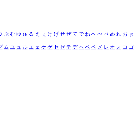
ぶ
ぷ
む
ゆ
ゅ
る
え
ぇ
け
げ
せ
ぜ
て
で
ね
へ
べ
ぺ
め
れ
お
ぉ
プ
ム
ユ
ュ
ル
エ
ェ
ケ
ゲ
セ
ゼ
テ
デ
ヘ
ベ
ペ
メ
レ
オ
ォ
コ
ゴ