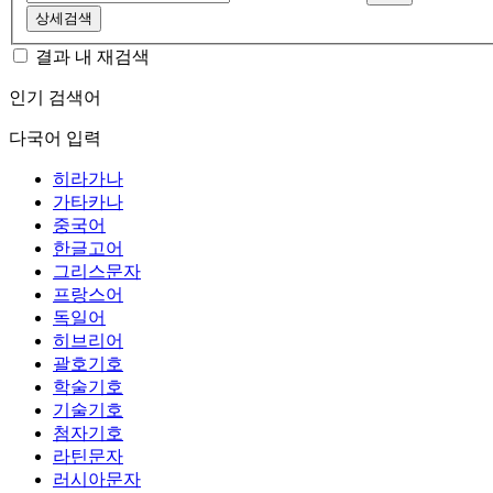
상세검색
결과 내 재검색
인기 검색어
다국어 입력
히라가나
가타카나
중국어
한글고어
그리스문자
프랑스어
독일어
히브리어
괄호기호
학술기호
기술기호
첨자기호
라틴문자
러시아문자