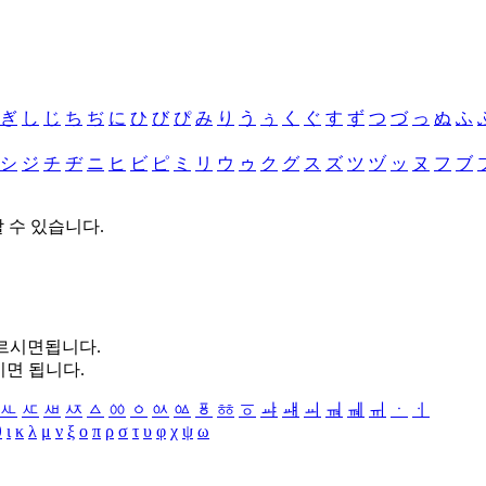
ぎ
し
じ
ち
ぢ
に
ひ
び
ぴ
み
り
う
ぅ
く
ぐ
す
ず
つ
づ
っ
ぬ
ふ
シ
ジ
チ
ヂ
ニ
ヒ
ビ
ピ
ミ
リ
ウ
ゥ
ク
グ
ス
ズ
ツ
ヅ
ッ
ヌ
フ
ブ
할 수 있습니다.
누르시면됩니다.
시면 됩니다.
ㅻ
ㅼ
ㅽ
ㅾ
ㅿ
ㆀ
ㆁ
ㆂ
ㆃ
ㆄ
ㆅ
ㆆ
ㆇ
ㆈ
ㆉ
ㆊ
ㆋ
ㆌ
ㆍ
ㆎ
θ
ι
κ
λ
μ
ν
ξ
ο
π
ρ
σ
τ
υ
φ
χ
ψ
ω