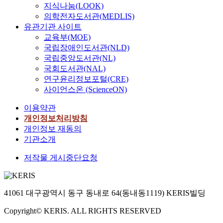
지식나눔(LOOK)
의학전자도서관(MEDLIS)
유관기관 사이트
교육부(MOE)
국립장애인도서관(NLD)
국립중앙도서관(NL)
국회도서관(NAL)
연구윤리정보포털(CRE)
사이언스온 (ScienceON)
이용약관
개인정보처리방침
개인정보 재동의
기관소개
저작물 게시중단요청
41061 대구광역시 동구 동내로 64(동내동1119) KERIS빌딩
Copyright© KERIS. ALL RIGHTS RESERVED