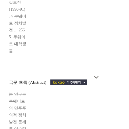
걸프전
(1990-91)
과 쿠웨이
트 정치발
전 ... 256
5. 쿠웨이
트 대학생
들...
국문 초록 (Abstract)
본 연구는
쿠웨이트
의 민주주
의적 정치
발전 문제
를 이슬람