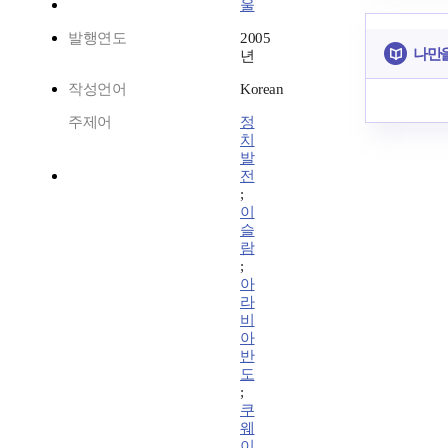
울
발행연도
2005
나만을
년
작성언어
Korean
주제어
정
치
발
전
;
이
슬
람
;
아
라
비
아
반
도
;
쿠
웨
이