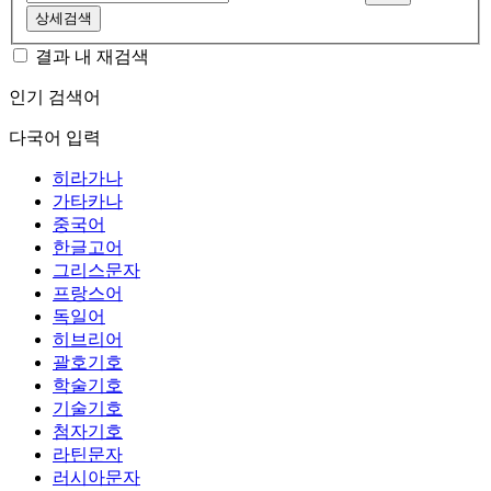
상세검색
결과 내 재검색
인기 검색어
다국어 입력
히라가나
가타카나
중국어
한글고어
그리스문자
프랑스어
독일어
히브리어
괄호기호
학술기호
기술기호
첨자기호
라틴문자
러시아문자