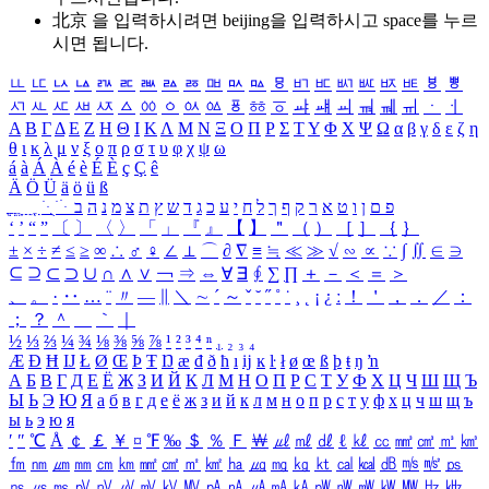
北京 을 입력하시려면
beijing
을 입력하시고 space를 누르
시면 됩니다.
ㅥ
ㅦ
ㅧ
ㅨ
ㅩ
ㅪ
ㅫ
ㅬ
ㅭ
ㅮ
ㅯ
ㅰ
ㅱ
ㅲ
ㅳ
ㅴ
ㅵ
ㅶ
ㅷ
ㅸ
ㅹ
ㅺ
ㅻ
ㅼ
ㅽ
ㅾ
ㅿ
ㆀ
ㆁ
ㆂ
ㆃ
ㆄ
ㆅ
ㆆ
ㆇ
ㆈ
ㆉ
ㆊ
ㆋ
ㆌ
ㆍ
ㆎ
Α
Β
Γ
Δ
Ε
Ζ
Η
Θ
Ι
Κ
Λ
Μ
Ν
Ξ
Ο
Π
Ρ
Σ
Τ
Υ
Φ
Χ
Ψ
Ω
α
β
γ
δ
ε
ζ
η
θ
ι
κ
λ
μ
ν
ξ
ο
π
ρ
σ
τ
υ
φ
χ
ψ
ω
á
à
Á
À
é
è
É
È
ç
Ç
ê
Ä
Ö
Ü
ä
ö
ü
ß
ְ
ֳ
ֲ
ֱ
ָ
ַ
ֵ
ֶ
ִ
ֹ
ּ
ֻ
ׂ
ׁ
ּ
ב
ה
נ
מ
צ
ת
ץ
ש
ד
ג
כ
ע
י
ח
ל
ך
ף
ק
ר
א
ט
ו
ן
ם
פ
‘
’
“
”
〔
〕
〈
〉
「
」
『
』
【
】
＂
（
）
［
］
｛
｝
±
×
÷
≠
≤
≥
∞
∴
♂
♀
∠
⊥
⌒
∂
∇
≡
≒
≪
≫
√
∽
∝
∵
∫
∬
∈
∋
⊆
⊇
⊂
⊃
∪
∩
∧
∨
￢
⇒
⇔
∀
∃
∮
∑
∏
＋
－
＜
＝
＞
、
。
·
‥
…
¨
〃
―
∥
＼
∼
´
～
ˇ
˘
˝
˚
˙
¸
˛
¡
¿
ː
！
＇
，
．
／
：
；
？
＾
＿
｀
｜
½
⅓
⅔
¼
¾
⅛
⅜
⅝
⅞
¹
²
³
⁴
ⁿ
₁
₂
₃
₄
Æ
Ð
Ħ
Ĳ
Ł
Ø
Œ
Þ
Ŧ
Ŋ
æ
đ
ð
ħ
ı
ĳ
ĸ
ŀ
ł
ø
œ
ß
þ
ŧ
ŋ
ŉ
А
Б
В
Г
Д
Е
Ё
Ж
З
И
Й
К
Л
М
Н
О
П
Р
С
Т
У
Ф
Х
Ц
Ч
Ш
Щ
Ъ
Ы
Ь
Э
Ю
Я
а
б
в
г
д
е
ё
ж
з
и
й
к
л
м
н
о
п
р
с
т
у
ф
х
ц
ч
ш
щ
ъ
ы
ь
э
ю
я
′
″
℃
Å
￠
￡
￥
¤
℉
‰
＄
％
Ｆ
￦
㎕
㎖
㎗
ℓ
㎘
㏄
㎣
㎤
㎥
㎦
㎙
㎚
㎛
㎜
㎝
㎞
㎟
㎠
㎡
㎢
㏊
㎍
㎎
㎏
㏏
㎈
㎉
㏈
㎧
㎨
㎰
㎱
㎲
㎳
㎴
㎵
㎶
㎷
㎸
㎹
㎀
㎁
㎂
㎃
㎄
㎺
㎻
㎽
㎾
㎿
㎐
㎑