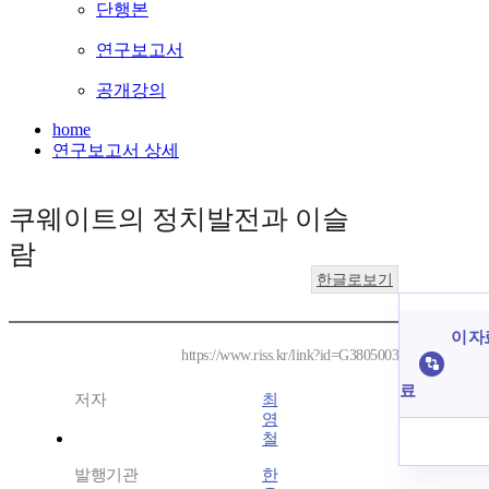
단행본
연구보고서
공개강의
home
연구보고서 상세
쿠웨이트의 정치발전과 이슬
람
한글로보기
이 자
https://www.riss.kr/link?id=G3805003
료
저자
최
영
철
발행기관
한