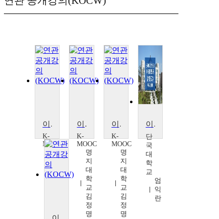
연관 공개강의(KOCW)
이슬람 문명의 역사와 문화기행
이슬람 문명의 역사와 문화기행
이슬람 문명의 역사와 문화기행
이슬람문화론
K-
K-
K-
단
MOOC
MOOC
MOOC
국
명
명
명
대
지
지
지
학
대
대
대
교
학
학
학
엄
교
교
교
익
김
김
김
란
정
정
정
명
명
명
이슬람 문명의 역사와 문화기행