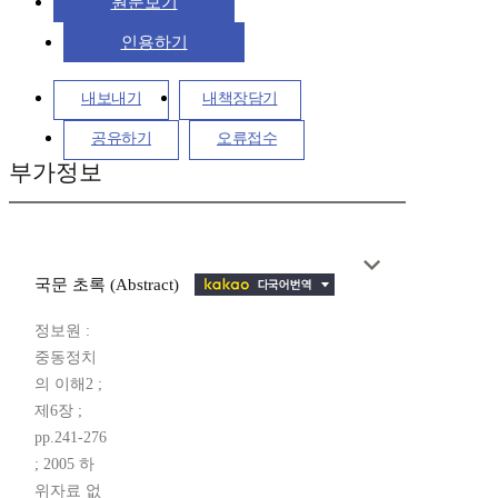
원문보기
인용하기
내보내기
내책장담기
공유하기
오류접수
부가정보
국문 초록 (Abstract)
정보원 :
중동정치
의 이해2 ;
제6장 ;
pp.241-276
; 2005 하
위자료 없