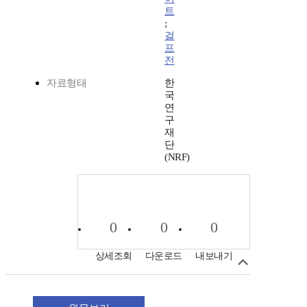
트
;
걸
프
전
자료형태
한
국
연
구
재
단
(NRF)
0
0
0
상세조회
다운로드
내보내기