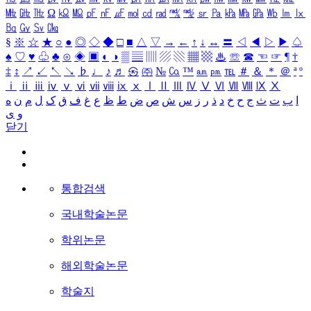
㎒
㎓
㎔
Ω
㏀
㏁
㎊
㎋
㎌
㏖
㏅
㎭
㎮
㎯
㏛
㎩
㎪
㎫
㎬
㏝
㏐
㏓
㏃
㏉
㏜
㏆
§
※
☆
★
○
●
◎
◇
◆
□
■
△
▽
→
←
↑
↓
↔
〓
◁
◀
▷
▶
♤
♠
♡
♥
♧
♣
⊙
◈
▣
◐
◑
▒
▤
▥
▨
▧
▦
▩
♨
☏
☎
☜
☞
¶
†
‡
↕
↗
↙
↖
↘
♭
♩
♪
♬
㉿
㈜
№
㏇
™
㏂
㏘
℡
＃
＆
＊
＠
ª
º
ⅰ
ⅱ
ⅲ
ⅳ
ⅴ
ⅵ
ⅶ
ⅷ
ⅸ
ⅹ
Ⅰ
Ⅱ
Ⅲ
Ⅳ
Ⅴ
Ⅵ
Ⅶ
Ⅷ
Ⅸ
Ⅹ
ا
ب
ت
ث
ج
ح
خ
د
ذ
ر
ز
س
ش
ص
ض
ط
ظ
ع
غ
ف
ق
ک
ل
م
ن
ه
و
ی
닫기
통합검색
국내학술논문
학위논문
해외학술논문
학술지