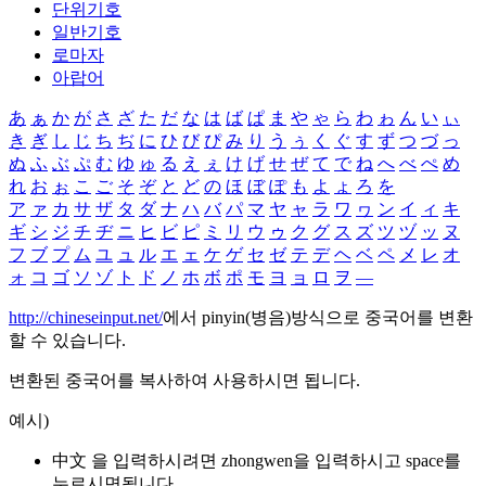
단위기호
일반기호
로마자
아랍어
あ
ぁ
か
が
さ
ざ
た
だ
な
は
ば
ぱ
ま
や
ゃ
ら
わ
ゎ
ん
い
ぃ
き
ぎ
し
じ
ち
ぢ
に
ひ
び
ぴ
み
り
う
ぅ
く
ぐ
す
ず
つ
づ
っ
ぬ
ふ
ぶ
ぷ
む
ゆ
ゅ
る
え
ぇ
け
げ
せ
ぜ
て
で
ね
へ
べ
ぺ
め
れ
お
ぉ
こ
ご
そ
ぞ
と
ど
の
ほ
ぼ
ぽ
も
よ
ょ
ろ
を
ア
ァ
カ
サ
ザ
タ
ダ
ナ
ハ
バ
パ
マ
ヤ
ャ
ラ
ワ
ヮ
ン
イ
ィ
キ
ギ
シ
ジ
チ
ヂ
ニ
ヒ
ビ
ピ
ミ
リ
ウ
ゥ
ク
グ
ス
ズ
ツ
ヅ
ッ
ヌ
フ
ブ
プ
ム
ユ
ュ
ル
エ
ェ
ケ
ゲ
セ
ゼ
テ
デ
ヘ
ベ
ペ
メ
レ
オ
ォ
コ
ゴ
ソ
ゾ
ト
ド
ノ
ホ
ボ
ポ
モ
ヨ
ョ
ロ
ヲ
―
http://chineseinput.net/
에서 pinyin(병음)방식으로 중국어를 변환
할 수 있습니다.
변환된 중국어를 복사하여 사용하시면 됩니다.
예시)
中文 을 입력하시려면
zhongwen
을 입력하시고 space를
누르시면됩니다.