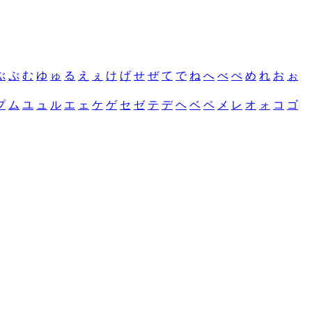
ぶ
ぷ
む
ゆ
ゅ
る
え
ぇ
け
げ
せ
ぜ
て
で
ね
へ
べ
ぺ
め
れ
お
ぉ
プ
ム
ユ
ュ
ル
エ
ェ
ケ
ゲ
セ
ゼ
テ
デ
ヘ
ベ
ペ
メ
レ
オ
ォ
コ
ゴ