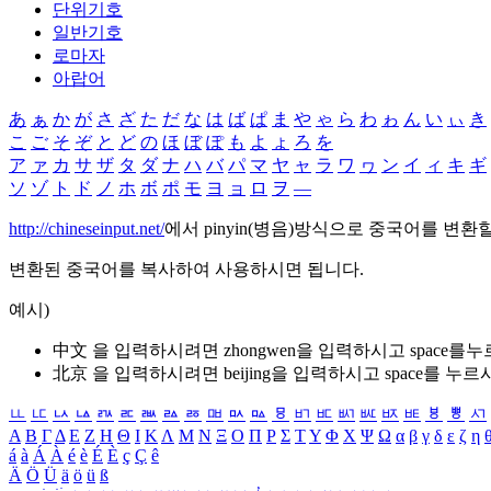
단위기호
일반기호
로마자
아랍어
あ
ぁ
か
が
さ
ざ
た
だ
な
は
ば
ぱ
ま
や
ゃ
ら
わ
ゎ
ん
い
ぃ
き
こ
ご
そ
ぞ
と
ど
の
ほ
ぼ
ぽ
も
よ
ょ
ろ
を
ア
ァ
カ
サ
ザ
タ
ダ
ナ
ハ
バ
パ
マ
ヤ
ャ
ラ
ワ
ヮ
ン
イ
ィ
キ
ギ
ソ
ゾ
ト
ド
ノ
ホ
ボ
ポ
モ
ヨ
ョ
ロ
ヲ
―
http://chineseinput.net/
에서 pinyin(병음)방식으로 중국어를 변환
변환된 중국어를 복사하여 사용하시면 됩니다.
예시)
中文 을 입력하시려면
zhongwen
을 입력하시고 space를
北京 을 입력하시려면
beijing
을 입력하시고 space를 누르
ㅥ
ㅦ
ㅧ
ㅨ
ㅩ
ㅪ
ㅫ
ㅬ
ㅭ
ㅮ
ㅯ
ㅰ
ㅱ
ㅲ
ㅳ
ㅴ
ㅵ
ㅶ
ㅷ
ㅸ
ㅹ
ㅺ
Α
Β
Γ
Δ
Ε
Ζ
Η
Θ
Ι
Κ
Λ
Μ
Ν
Ξ
Ο
Π
Ρ
Σ
Τ
Υ
Φ
Χ
Ψ
Ω
α
β
γ
δ
ε
ζ
η
á
à
Á
À
é
è
É
È
ç
Ç
ê
Ä
Ö
Ü
ä
ö
ü
ß