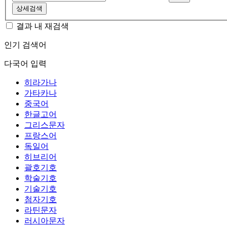
상세검색
결과 내 재검색
인기 검색어
다국어 입력
히라가나
가타카나
중국어
한글고어
그리스문자
프랑스어
독일어
히브리어
괄호기호
학술기호
기술기호
첨자기호
라틴문자
러시아문자