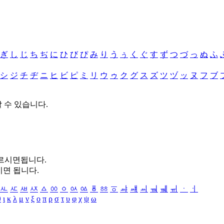
ぎ
し
じ
ち
ぢ
に
ひ
び
ぴ
み
り
う
ぅ
く
ぐ
す
ず
つ
づ
っ
ぬ
ふ
シ
ジ
チ
ヂ
ニ
ヒ
ビ
ピ
ミ
リ
ウ
ゥ
ク
グ
ス
ズ
ツ
ヅ
ッ
ヌ
フ
ブ
할 수 있습니다.
누르시면됩니다.
시면 됩니다.
ㅻ
ㅼ
ㅽ
ㅾ
ㅿ
ㆀ
ㆁ
ㆂ
ㆃ
ㆄ
ㆅ
ㆆ
ㆇ
ㆈ
ㆉ
ㆊ
ㆋ
ㆌ
ㆍ
ㆎ
θ
ι
κ
λ
μ
ν
ξ
ο
π
ρ
σ
τ
υ
φ
χ
ψ
ω