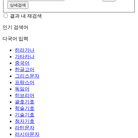
상세검색
결과 내 재검색
인기 검색어
다국어 입력
히라가나
가타카나
중국어
한글고어
그리스문자
프랑스어
독일어
히브리어
괄호기호
학술기호
기술기호
첨자기호
라틴문자
러시아문자