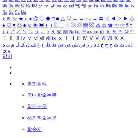
㎒
㎓
㎔
Ω
㏀
㏁
㎊
㎋
㎌
㏖
㏅
㎭
㎮
㎯
㏛
㎩
㎪
㎫
㎬
㏝
㏐
㏓
㏃
㏉
㏜
㏆
§
※
☆
★
○
●
◎
◇
◆
□
■
△
▽
→
←
↑
↓
↔
〓
◁
◀
▷
▶
♤
♠
♡
♥
♧
♣
⊙
◈
▣
◐
◑
▒
▤
▥
▨
▧
▦
▩
♨
☏
☎
☜
☞
¶
†
‡
↕
↗
↙
↖
↘
♭
♩
♪
♬
㉿
㈜
№
㏇
™
㏂
㏘
℡
＃
＆
＊
＠
ª
º
ⅰ
ⅱ
ⅲ
ⅳ
ⅴ
ⅵ
ⅶ
ⅷ
ⅸ
ⅹ
Ⅰ
Ⅱ
Ⅲ
Ⅳ
Ⅴ
Ⅵ
Ⅶ
Ⅷ
Ⅸ
Ⅹ
ا
ب
ت
ث
ج
ح
خ
د
ذ
ر
ز
س
ش
ص
ض
ط
ظ
ع
غ
ف
ق
ک
ل
م
ن
ه
و
ی
닫기
통합검색
국내학술논문
학위논문
해외학술논문
학술지