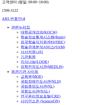
고객센터 (평일: 09:00~18:00)
1599-3122
ARS 번호안내
관련누리집
대학공개강의(KOCW)
학술정보통계시스템(Rinfo)
외국학술지지원센터(FRIC)
학술관계분석서비스(SAM)
사서커뮤니티
기관회원
지식나눔(LOOK)
의학전자도서관(MEDLIS)
유관기관 사이트
교육부(MOE)
국립장애인도서관(NLD)
국립중앙도서관(NL)
국회도서관(NAL)
연구윤리정보포털(CRE)
사이언스온 (ScienceON)