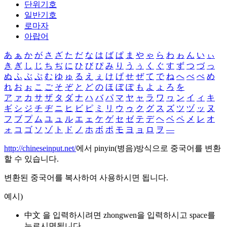
단위기호
일반기호
로마자
아랍어
あ
ぁ
か
が
さ
ざ
た
だ
な
は
ば
ぱ
ま
や
ゃ
ら
わ
ゎ
ん
い
ぃ
き
ぎ
し
じ
ち
ぢ
に
ひ
び
ぴ
み
り
う
ぅ
く
ぐ
す
ず
つ
づ
っ
ぬ
ふ
ぶ
ぷ
む
ゆ
ゅ
る
え
ぇ
け
げ
せ
ぜ
て
で
ね
へ
べ
ぺ
め
れ
お
ぉ
こ
ご
そ
ぞ
と
ど
の
ほ
ぼ
ぽ
も
よ
ょ
ろ
を
ア
ァ
カ
サ
ザ
タ
ダ
ナ
ハ
バ
パ
マ
ヤ
ャ
ラ
ワ
ヮ
ン
イ
ィ
キ
ギ
シ
ジ
チ
ヂ
ニ
ヒ
ビ
ピ
ミ
リ
ウ
ゥ
ク
グ
ス
ズ
ツ
ヅ
ッ
ヌ
フ
ブ
プ
ム
ユ
ュ
ル
エ
ェ
ケ
ゲ
セ
ゼ
テ
デ
ヘ
ベ
ペ
メ
レ
オ
ォ
コ
ゴ
ソ
ゾ
ト
ド
ノ
ホ
ボ
ポ
モ
ヨ
ョ
ロ
ヲ
―
http://chineseinput.net/
에서 pinyin(병음)방식으로 중국어를 변환
할 수 있습니다.
변환된 중국어를 복사하여 사용하시면 됩니다.
예시)
中文 을 입력하시려면
zhongwen
을 입력하시고 space를
누르시면됩니다.