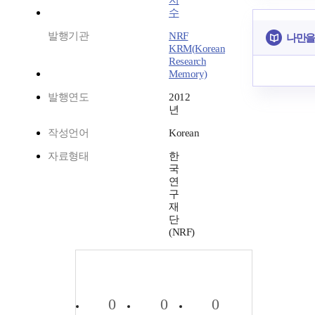
지
수
발행기관
NRF
나만을
KRM(Korean
Research
Memory)
발행연도
2012
년
작성언어
Korean
자료형태
한
국
연
구
재
단
(NRF)
0
0
0