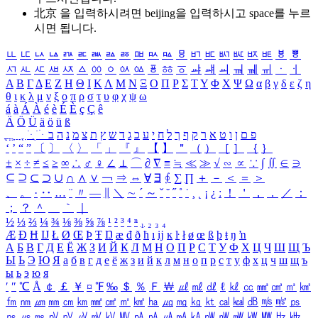
北京 을 입력하시려면
beijing
을 입력하시고 space를 누르
시면 됩니다.
ㅥ
ㅦ
ㅧ
ㅨ
ㅩ
ㅪ
ㅫ
ㅬ
ㅭ
ㅮ
ㅯ
ㅰ
ㅱ
ㅲ
ㅳ
ㅴ
ㅵ
ㅶ
ㅷ
ㅸ
ㅹ
ㅺ
ㅻ
ㅼ
ㅽ
ㅾ
ㅿ
ㆀ
ㆁ
ㆂ
ㆃ
ㆄ
ㆅ
ㆆ
ㆇ
ㆈ
ㆉ
ㆊ
ㆋ
ㆌ
ㆍ
ㆎ
Α
Β
Γ
Δ
Ε
Ζ
Η
Θ
Ι
Κ
Λ
Μ
Ν
Ξ
Ο
Π
Ρ
Σ
Τ
Υ
Φ
Χ
Ψ
Ω
α
β
γ
δ
ε
ζ
η
θ
ι
κ
λ
μ
ν
ξ
ο
π
ρ
σ
τ
υ
φ
χ
ψ
ω
á
à
Á
À
é
è
É
È
ç
Ç
ê
Ä
Ö
Ü
ä
ö
ü
ß
ְ
ֳ
ֲ
ֱ
ָ
ַ
ֵ
ֶ
ִ
ֹ
ּ
ֻ
ׂ
ׁ
ּ
ב
ה
נ
מ
צ
ת
ץ
ש
ד
ג
כ
ע
י
ח
ל
ך
ף
ק
ר
א
ט
ו
ן
ם
פ
‘
’
“
”
〔
〕
〈
〉
「
」
『
』
【
】
＂
（
）
［
］
｛
｝
±
×
÷
≠
≤
≥
∞
∴
♂
♀
∠
⊥
⌒
∂
∇
≡
≒
≪
≫
√
∽
∝
∵
∫
∬
∈
∋
⊆
⊇
⊂
⊃
∪
∩
∧
∨
￢
⇒
⇔
∀
∃
∮
∑
∏
＋
－
＜
＝
＞
、
。
·
‥
…
¨
〃
―
∥
＼
∼
´
～
ˇ
˘
˝
˚
˙
¸
˛
¡
¿
ː
！
＇
，
．
／
：
；
？
＾
＿
｀
｜
½
⅓
⅔
¼
¾
⅛
⅜
⅝
⅞
¹
²
³
⁴
ⁿ
₁
₂
₃
₄
Æ
Ð
Ħ
Ĳ
Ł
Ø
Œ
Þ
Ŧ
Ŋ
æ
đ
ð
ħ
ı
ĳ
ĸ
ŀ
ł
ø
œ
ß
þ
ŧ
ŋ
ŉ
А
Б
В
Г
Д
Е
Ё
Ж
З
И
Й
К
Л
М
Н
О
П
Р
С
Т
У
Ф
Х
Ц
Ч
Ш
Щ
Ъ
Ы
Ь
Э
Ю
Я
а
б
в
г
д
е
ё
ж
з
и
й
к
л
м
н
о
п
р
с
т
у
ф
х
ц
ч
ш
щ
ъ
ы
ь
э
ю
я
′
″
℃
Å
￠
￡
￥
¤
℉
‰
＄
％
Ｆ
￦
㎕
㎖
㎗
ℓ
㎘
㏄
㎣
㎤
㎥
㎦
㎙
㎚
㎛
㎜
㎝
㎞
㎟
㎠
㎡
㎢
㏊
㎍
㎎
㎏
㏏
㎈
㎉
㏈
㎧
㎨
㎰
㎱
㎲
㎳
㎴
㎵
㎶
㎷
㎸
㎹
㎀
㎁
㎂
㎃
㎄
㎺
㎻
㎽
㎾
㎿
㎐
㎑