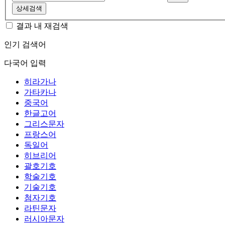
상세검색
결과 내 재검색
인기 검색어
다국어 입력
히라가나
가타카나
중국어
한글고어
그리스문자
프랑스어
독일어
히브리어
괄호기호
학술기호
기술기호
첨자기호
라틴문자
러시아문자