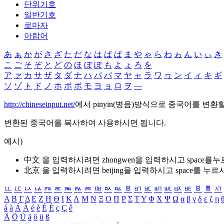
단위기호
일반기호
로마자
아랍어
あ
ぁ
か
が
さ
ざ
た
だ
な
は
ば
ぱ
ま
や
ゃ
ら
わ
ゎ
ん
い
ぃ
き
こ
ご
そ
ぞ
と
ど
の
ほ
ぼ
ぽ
も
よ
ょ
ろ
を
ア
ァ
カ
サ
ザ
タ
ダ
ナ
ハ
バ
パ
マ
ヤ
ャ
ラ
ワ
ヮ
ン
イ
ィ
キ
ギ
ソ
ゾ
ト
ド
ノ
ホ
ボ
ポ
モ
ヨ
ョ
ロ
ヲ
―
http://chineseinput.net/
에서 pinyin(병음)방식으로 중국어를 변환
변환된 중국어를 복사하여 사용하시면 됩니다.
예시)
中文 을 입력하시려면
zhongwen
을 입력하시고 space를
北京 을 입력하시려면
beijing
을 입력하시고 space를 누르
ㅥ
ㅦ
ㅧ
ㅨ
ㅩ
ㅪ
ㅫ
ㅬ
ㅭ
ㅮ
ㅯ
ㅰ
ㅱ
ㅲ
ㅳ
ㅴ
ㅵ
ㅶ
ㅷ
ㅸ
ㅹ
ㅺ
Α
Β
Γ
Δ
Ε
Ζ
Η
Θ
Ι
Κ
Λ
Μ
Ν
Ξ
Ο
Π
Ρ
Σ
Τ
Υ
Φ
Χ
Ψ
Ω
α
β
γ
δ
ε
ζ
η
á
à
Á
À
é
è
É
È
ç
Ç
ê
Ä
Ö
Ü
ä
ö
ü
ß