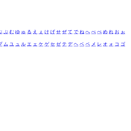
ぶ
ぷ
む
ゆ
ゅ
る
え
ぇ
け
げ
せ
ぜ
て
で
ね
へ
べ
ぺ
め
れ
お
ぉ
プ
ム
ユ
ュ
ル
エ
ェ
ケ
ゲ
セ
ゼ
テ
デ
ヘ
ベ
ペ
メ
レ
オ
ォ
コ
ゴ