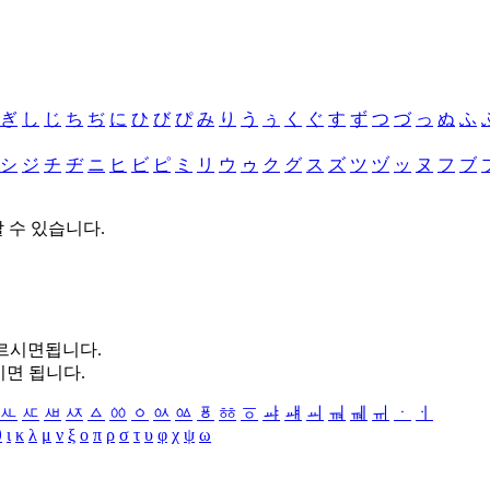
ぎ
し
じ
ち
ぢ
に
ひ
び
ぴ
み
り
う
ぅ
く
ぐ
す
ず
つ
づ
っ
ぬ
ふ
シ
ジ
チ
ヂ
ニ
ヒ
ビ
ピ
ミ
リ
ウ
ゥ
ク
グ
ス
ズ
ツ
ヅ
ッ
ヌ
フ
ブ
할 수 있습니다.
누르시면됩니다.
시면 됩니다.
ㅻ
ㅼ
ㅽ
ㅾ
ㅿ
ㆀ
ㆁ
ㆂ
ㆃ
ㆄ
ㆅ
ㆆ
ㆇ
ㆈ
ㆉ
ㆊ
ㆋ
ㆌ
ㆍ
ㆎ
θ
ι
κ
λ
μ
ν
ξ
ο
π
ρ
σ
τ
υ
φ
χ
ψ
ω