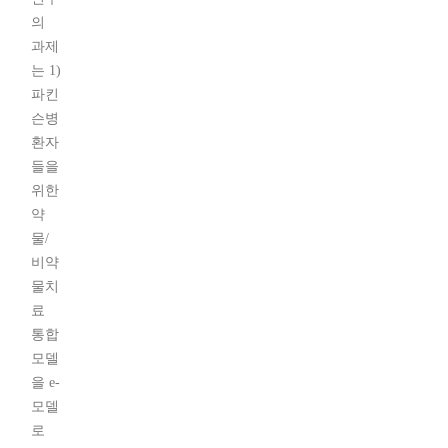
의
과제
는 1)
파킨
슨병
환자
들을
위한
약
물/
비약
물치
료
통합
모델
을 e-
모델
로