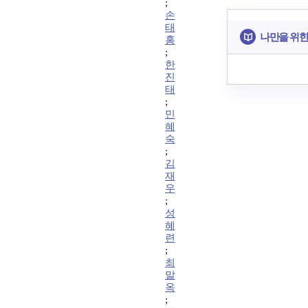
;
손
태
나만을 위한
홍
;
한
진
태
;
민
혜
숙
;
김
재
우
;
성
혜
련
;
최
말
옥
;