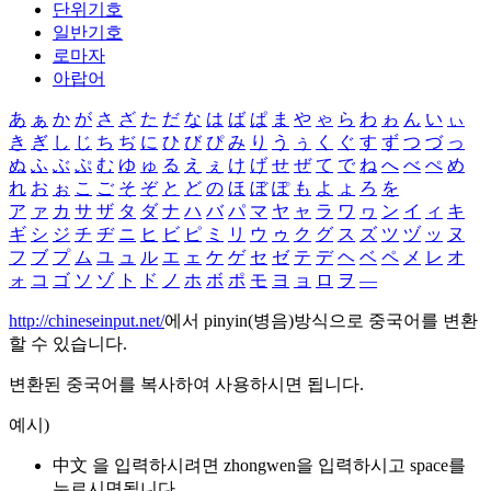
단위기호
일반기호
로마자
아랍어
あ
ぁ
か
が
さ
ざ
た
だ
な
は
ば
ぱ
ま
や
ゃ
ら
わ
ゎ
ん
い
ぃ
き
ぎ
し
じ
ち
ぢ
に
ひ
び
ぴ
み
り
う
ぅ
く
ぐ
す
ず
つ
づ
っ
ぬ
ふ
ぶ
ぷ
む
ゆ
ゅ
る
え
ぇ
け
げ
せ
ぜ
て
で
ね
へ
べ
ぺ
め
れ
お
ぉ
こ
ご
そ
ぞ
と
ど
の
ほ
ぼ
ぽ
も
よ
ょ
ろ
を
ア
ァ
カ
サ
ザ
タ
ダ
ナ
ハ
バ
パ
マ
ヤ
ャ
ラ
ワ
ヮ
ン
イ
ィ
キ
ギ
シ
ジ
チ
ヂ
ニ
ヒ
ビ
ピ
ミ
リ
ウ
ゥ
ク
グ
ス
ズ
ツ
ヅ
ッ
ヌ
フ
ブ
プ
ム
ユ
ュ
ル
エ
ェ
ケ
ゲ
セ
ゼ
テ
デ
ヘ
ベ
ペ
メ
レ
オ
ォ
コ
ゴ
ソ
ゾ
ト
ド
ノ
ホ
ボ
ポ
モ
ヨ
ョ
ロ
ヲ
―
http://chineseinput.net/
에서 pinyin(병음)방식으로 중국어를 변환
할 수 있습니다.
변환된 중국어를 복사하여 사용하시면 됩니다.
예시)
中文 을 입력하시려면
zhongwen
을 입력하시고 space를
누르시면됩니다.