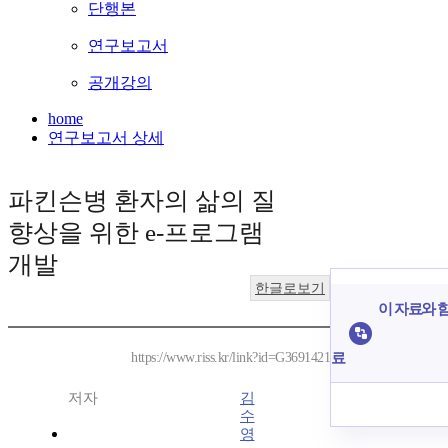
단행본
연구보고서
공개강의
home
연구보고서 상세
파킨슨병 환자의 삶의 질
향상을 위한 e-프로그램
개발
한글로보기
이 자료와 함
료
https://www.riss.kr/link?id=G3691421
저자
김
수
영