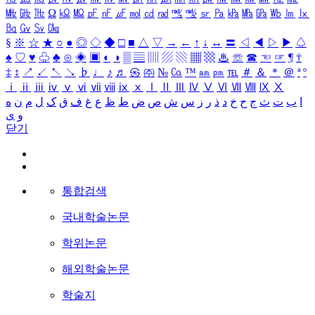
㎒
㎓
㎔
Ω
㏀
㏁
㎊
㎋
㎌
㏖
㏅
㎭
㎮
㎯
㏛
㎩
㎪
㎫
㎬
㏝
㏐
㏓
㏃
㏉
㏜
㏆
§
※
☆
★
○
●
◎
◇
◆
□
■
△
▽
→
←
↑
↓
↔
〓
◁
◀
▷
▶
♤
♠
♡
♥
♧
♣
⊙
◈
▣
◐
◑
▒
▤
▥
▨
▧
▦
▩
♨
☏
☎
☜
☞
¶
†
‡
↕
↗
↙
↖
↘
♭
♩
♪
♬
㉿
㈜
№
㏇
™
㏂
㏘
℡
＃
＆
＊
＠
ª
º
ⅰ
ⅱ
ⅲ
ⅳ
ⅴ
ⅵ
ⅶ
ⅷ
ⅸ
ⅹ
Ⅰ
Ⅱ
Ⅲ
Ⅳ
Ⅴ
Ⅵ
Ⅶ
Ⅷ
Ⅸ
Ⅹ
ا
ب
ت
ث
ج
ح
خ
د
ذ
ر
ز
س
ش
ص
ض
ط
ظ
ع
غ
ف
ق
ک
ل
م
ن
ه
و
ی
닫기
통합검색
국내학술논문
학위논문
해외학술논문
학술지