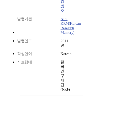
김
병
호
발행기관
NRF
KRM(Korean
Research
Memory)
발행연도
2011
년
작성언어
Korean
자료형태
한
국
연
구
재
단
(NRF)