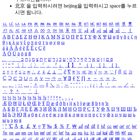
北京 을 입력하시려면
beijing
을 입력하시고 space를 누르
시면 됩니다.
ㅥ
ㅦ
ㅧ
ㅨ
ㅩ
ㅪ
ㅫ
ㅬ
ㅭ
ㅮ
ㅯ
ㅰ
ㅱ
ㅲ
ㅳ
ㅴ
ㅵ
ㅶ
ㅷ
ㅸ
ㅹ
ㅺ
ㅻ
ㅼ
ㅽ
ㅾ
ㅿ
ㆀ
ㆁ
ㆂ
ㆃ
ㆄ
ㆅ
ㆆ
ㆇ
ㆈ
ㆉ
ㆊ
ㆋ
ㆌ
ㆍ
ㆎ
Α
Β
Γ
Δ
Ε
Ζ
Η
Θ
Ι
Κ
Λ
Μ
Ν
Ξ
Ο
Π
Ρ
Σ
Τ
Υ
Φ
Χ
Ψ
Ω
α
β
γ
δ
ε
ζ
η
θ
ι
κ
λ
μ
ν
ξ
ο
π
ρ
σ
τ
υ
φ
χ
ψ
ω
á
à
Á
À
é
è
É
È
ç
Ç
ê
Ä
Ö
Ü
ä
ö
ü
ß
ְ
ֳ
ֲ
ֱ
ָ
ַ
ֵ
ֶ
ִ
ֹ
ּ
ֻ
ׂ
ׁ
ּ
ב
ה
נ
מ
צ
ת
ץ
ש
ד
ג
כ
ע
י
ח
ל
ך
ף
ק
ר
א
ט
ו
ן
ם
פ
‘
’
“
”
〔
〕
〈
〉
「
」
『
』
【
】
＂
（
）
［
］
｛
｝
±
×
÷
≠
≤
≥
∞
∴
♂
♀
∠
⊥
⌒
∂
∇
≡
≒
≪
≫
√
∽
∝
∵
∫
∬
∈
∋
⊆
⊇
⊂
⊃
∪
∩
∧
∨
￢
⇒
⇔
∀
∃
∮
∑
∏
＋
－
＜
＝
＞
、
。
·
‥
…
¨
〃
―
∥
＼
∼
´
～
ˇ
˘
˝
˚
˙
¸
˛
¡
¿
ː
！
＇
，
．
／
：
；
？
＾
＿
｀
｜
½
⅓
⅔
¼
¾
⅛
⅜
⅝
⅞
¹
²
³
⁴
ⁿ
₁
₂
₃
₄
Æ
Ð
Ħ
Ĳ
Ł
Ø
Œ
Þ
Ŧ
Ŋ
æ
đ
ð
ħ
ı
ĳ
ĸ
ŀ
ł
ø
œ
ß
þ
ŧ
ŋ
ŉ
А
Б
В
Г
Д
Е
Ё
Ж
З
И
Й
К
Л
М
Н
О
П
Р
С
Т
У
Ф
Х
Ц
Ч
Ш
Щ
Ъ
Ы
Ь
Э
Ю
Я
а
б
в
г
д
е
ё
ж
з
и
й
к
л
м
н
о
п
р
с
т
у
ф
х
ц
ч
ш
щ
ъ
ы
ь
э
ю
я
′
″
℃
Å
￠
￡
￥
¤
℉
‰
＄
％
Ｆ
￦
㎕
㎖
㎗
ℓ
㎘
㏄
㎣
㎤
㎥
㎦
㎙
㎚
㎛
㎜
㎝
㎞
㎟
㎠
㎡
㎢
㏊
㎍
㎎
㎏
㏏
㎈
㎉
㏈
㎧
㎨
㎰
㎱
㎲
㎳
㎴
㎵
㎶
㎷
㎸
㎹
㎀
㎁
㎂
㎃
㎄
㎺
㎻
㎽
㎾
㎿
㎐
㎑