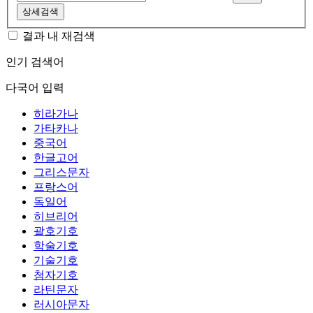
상세검색
결과 내 재검색
인기 검색어
다국어 입력
히라가나
가타카나
중국어
한글고어
그리스문자
프랑스어
독일어
히브리어
괄호기호
학술기호
기술기호
첨자기호
라틴문자
러시아문자