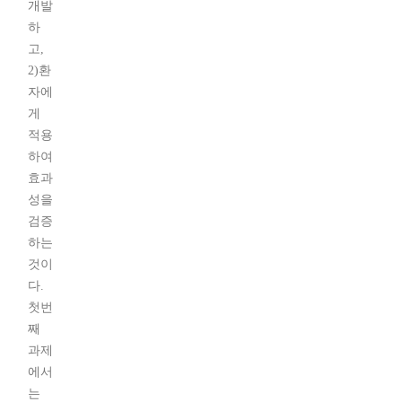
개발
하
고,
2)환
자에
게
적용
하여
효과
성을
검증
하는
것이
다.
첫번
째
과제
에서
는