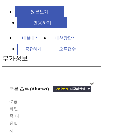
원문보기
인용하기
내보내기
내책장담기
공유하기
오류접수
부가정보
국문 초록 (Abstract)
<‘중
화민
족 다
원일
체