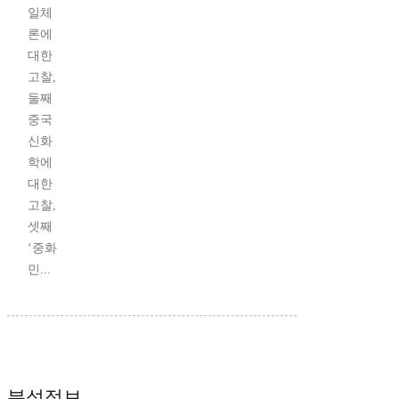
일체
론에
대한
고찰,
둘째
중국
신화
학에
대한
고찰,
셋째
‘중화
민...
분석정보