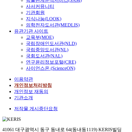
학술관계분석서비스(SAM)
사서커뮤니티
기관회원
지식나눔(LOOK)
의학전자도서관(MEDLIS)
유관기관 사이트
교육부(MOE)
국립장애인도서관(NLD)
국립중앙도서관(NL)
국회도서관(NAL)
연구윤리정보포털(CRE)
사이언스온 (ScienceON)
이용약관
개인정보처리방침
개인정보 재동의
기관소개
저작물 게시중단요청
41061 대구광역시 동구 동내로 64(동내동1119) KERIS빌딩