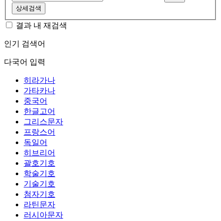
상세검색
결과 내 재검색
인기 검색어
다국어 입력
히라가나
가타카나
중국어
한글고어
그리스문자
프랑스어
독일어
히브리어
괄호기호
학술기호
기술기호
첨자기호
라틴문자
러시아문자