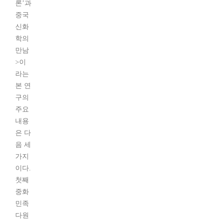
론’과
중국
신화
학의
만남
>이
라는
본 연
구의
주요
내용
은 다
음 세
가지
이다.
첫째
중화
민족
다원