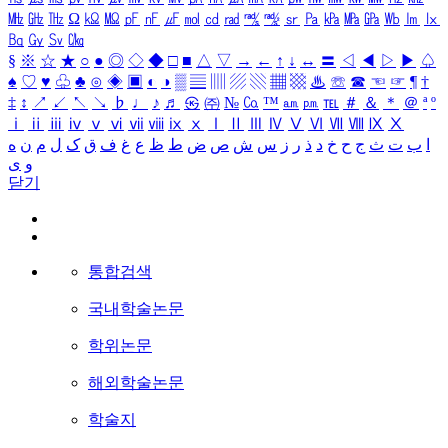
㎒
㎓
㎔
Ω
㏀
㏁
㎊
㎋
㎌
㏖
㏅
㎭
㎮
㎯
㏛
㎩
㎪
㎫
㎬
㏝
㏐
㏓
㏃
㏉
㏜
㏆
§
※
☆
★
○
●
◎
◇
◆
□
■
△
▽
→
←
↑
↓
↔
〓
◁
◀
▷
▶
♤
♠
♡
♥
♧
♣
⊙
◈
▣
◐
◑
▒
▤
▥
▨
▧
▦
▩
♨
☏
☎
☜
☞
¶
†
‡
↕
↗
↙
↖
↘
♭
♩
♪
♬
㉿
㈜
№
㏇
™
㏂
㏘
℡
＃
＆
＊
＠
ª
º
ⅰ
ⅱ
ⅲ
ⅳ
ⅴ
ⅵ
ⅶ
ⅷ
ⅸ
ⅹ
Ⅰ
Ⅱ
Ⅲ
Ⅳ
Ⅴ
Ⅵ
Ⅶ
Ⅷ
Ⅸ
Ⅹ
ا
ب
ت
ث
ج
ح
خ
د
ذ
ر
ز
س
ش
ص
ض
ط
ظ
ع
غ
ف
ق
ک
ل
م
ن
ه
و
ی
닫기
통합검색
국내학술논문
학위논문
해외학술논문
학술지