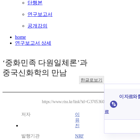
단행본
연구보고서
공개강의
home
연구보고서 상세
‘중화민족 다원일체론’과
중국신화학의 만남
한글로보기
이 자료와 함
https://www.riss.kr/link?id=G3705360
료
저자
이
유
진
발행기관
NRF