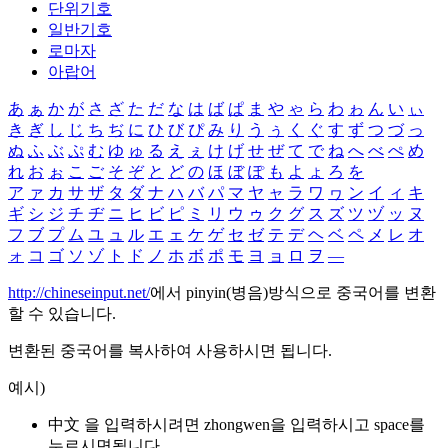
단위기호
일반기호
로마자
아랍어
あ
ぁ
か
が
さ
ざ
た
だ
な
は
ば
ぱ
ま
や
ゃ
ら
わ
ゎ
ん
い
ぃ
き
ぎ
し
じ
ち
ぢ
に
ひ
び
ぴ
み
り
う
ぅ
く
ぐ
す
ず
つ
づ
っ
ぬ
ふ
ぶ
ぷ
む
ゆ
ゅ
る
え
ぇ
け
げ
せ
ぜ
て
で
ね
へ
べ
ぺ
め
れ
お
ぉ
こ
ご
そ
ぞ
と
ど
の
ほ
ぼ
ぽ
も
よ
ょ
ろ
を
ア
ァ
カ
サ
ザ
タ
ダ
ナ
ハ
バ
パ
マ
ヤ
ャ
ラ
ワ
ヮ
ン
イ
ィ
キ
ギ
シ
ジ
チ
ヂ
ニ
ヒ
ビ
ピ
ミ
リ
ウ
ゥ
ク
グ
ス
ズ
ツ
ヅ
ッ
ヌ
フ
ブ
プ
ム
ユ
ュ
ル
エ
ェ
ケ
ゲ
セ
ゼ
テ
デ
ヘ
ベ
ペ
メ
レ
オ
ォ
コ
ゴ
ソ
ゾ
ト
ド
ノ
ホ
ボ
ポ
モ
ヨ
ョ
ロ
ヲ
―
http://chineseinput.net/
에서 pinyin(병음)방식으로 중국어를 변환
할 수 있습니다.
변환된 중국어를 복사하여 사용하시면 됩니다.
예시)
中文 을 입력하시려면
zhongwen
을 입력하시고 space를
누르시면됩니다.