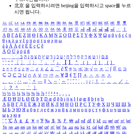
北京 을 입력하시려면
beijing
을 입력하시고 space를 누르
시면 됩니다.
ㅥ
ㅦ
ㅧ
ㅨ
ㅩ
ㅪ
ㅫ
ㅬ
ㅭ
ㅮ
ㅯ
ㅰ
ㅱ
ㅲ
ㅳ
ㅴ
ㅵ
ㅶ
ㅷ
ㅸ
ㅹ
ㅺ
ㅻ
ㅼ
ㅽ
ㅾ
ㅿ
ㆀ
ㆁ
ㆂ
ㆃ
ㆄ
ㆅ
ㆆ
ㆇ
ㆈ
ㆉ
ㆊ
ㆋ
ㆌ
ㆍ
ㆎ
Α
Β
Γ
Δ
Ε
Ζ
Η
Θ
Ι
Κ
Λ
Μ
Ν
Ξ
Ο
Π
Ρ
Σ
Τ
Υ
Φ
Χ
Ψ
Ω
α
β
γ
δ
ε
ζ
η
θ
ι
κ
λ
μ
ν
ξ
ο
π
ρ
σ
τ
υ
φ
χ
ψ
ω
á
à
Á
À
é
è
É
È
ç
Ç
ê
Ä
Ö
Ü
ä
ö
ü
ß
ְ
ֳ
ֲ
ֱ
ָ
ַ
ֵ
ֶ
ִ
ֹ
ּ
ֻ
ׂ
ׁ
ּ
ב
ה
נ
מ
צ
ת
ץ
ש
ד
ג
כ
ע
י
ח
ל
ך
ף
ק
ר
א
ט
ו
ן
ם
פ
‘
’
“
”
〔
〕
〈
〉
「
」
『
』
【
】
＂
（
）
［
］
｛
｝
±
×
÷
≠
≤
≥
∞
∴
♂
♀
∠
⊥
⌒
∂
∇
≡
≒
≪
≫
√
∽
∝
∵
∫
∬
∈
∋
⊆
⊇
⊂
⊃
∪
∩
∧
∨
￢
⇒
⇔
∀
∃
∮
∑
∏
＋
－
＜
＝
＞
、
。
·
‥
…
¨
〃
―
∥
＼
∼
´
～
ˇ
˘
˝
˚
˙
¸
˛
¡
¿
ː
！
＇
，
．
／
：
；
？
＾
＿
｀
｜
½
⅓
⅔
¼
¾
⅛
⅜
⅝
⅞
¹
²
³
⁴
ⁿ
₁
₂
₃
₄
Æ
Ð
Ħ
Ĳ
Ł
Ø
Œ
Þ
Ŧ
Ŋ
æ
đ
ð
ħ
ı
ĳ
ĸ
ŀ
ł
ø
œ
ß
þ
ŧ
ŋ
ŉ
А
Б
В
Г
Д
Е
Ё
Ж
З
И
Й
К
Л
М
Н
О
П
Р
С
Т
У
Ф
Х
Ц
Ч
Ш
Щ
Ъ
Ы
Ь
Э
Ю
Я
а
б
в
г
д
е
ё
ж
з
и
й
к
л
м
н
о
п
р
с
т
у
ф
х
ц
ч
ш
щ
ъ
ы
ь
э
ю
я
′
″
℃
Å
￠
￡
￥
¤
℉
‰
＄
％
Ｆ
￦
㎕
㎖
㎗
ℓ
㎘
㏄
㎣
㎤
㎥
㎦
㎙
㎚
㎛
㎜
㎝
㎞
㎟
㎠
㎡
㎢
㏊
㎍
㎎
㎏
㏏
㎈
㎉
㏈
㎧
㎨
㎰
㎱
㎲
㎳
㎴
㎵
㎶
㎷
㎸
㎹
㎀
㎁
㎂
㎃
㎄
㎺
㎻
㎽
㎾
㎿
㎐
㎑