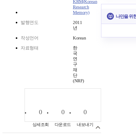
KRM(Korean
Research
Memory)
나만을 위
발행연도
2011
년
작성언어
Korean
자료형태
한
국
연
구
재
단
(NRF)
0
0
0
상세조회
다운로드
내보내기