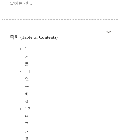
발하는 것...
목차 (Table of Contents)
1.
서
론
1.1
연
구
배
경
1.2
연
구
내
용