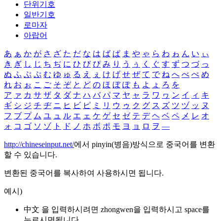
단위기호
일반기호
로마자
아랍어
あ
ぁ
か
が
さ
ざ
た
だ
な
は
ば
ぱ
ま
や
ゃ
ら
わ
ゎ
ん
い
ぃ
き
ぎ
し
じ
ち
ぢ
に
ひ
び
ぴ
み
り
う
ぅ
く
ぐ
す
ず
つ
づ
っ
ぬ
ふ
ぶ
ぷ
む
ゆ
ゅ
る
え
ぇ
け
げ
せ
ぜ
て
で
ね
へ
べ
ぺ
め
れ
お
ぉ
こ
ご
そ
ぞ
と
ど
の
ほ
ぼ
ぽ
も
よ
ょ
ろ
を
ア
ァ
カ
サ
ザ
タ
ダ
ナ
ハ
バ
パ
マ
ヤ
ャ
ラ
ワ
ヮ
ン
イ
ィ
キ
ギ
シ
ジ
チ
ヂ
ニ
ヒ
ビ
ピ
ミ
リ
ウ
ゥ
ク
グ
ス
ズ
ツ
ヅ
ッ
ヌ
フ
ブ
プ
ム
ユ
ュ
ル
エ
ェ
ケ
ゲ
セ
ゼ
テ
デ
ヘ
ベ
ペ
メ
レ
オ
ォ
コ
ゴ
ソ
ゾ
ト
ド
ノ
ホ
ボ
ポ
モ
ヨ
ョ
ロ
ヲ
―
http://chineseinput.net/
에서 pinyin(병음)방식으로 중국어를 변환
할 수 있습니다.
변환된 중국어를 복사하여 사용하시면 됩니다.
예시)
中文 을 입력하시려면
zhongwen
을 입력하시고 space를
누르시면됩니다.