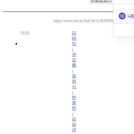
한글로보기
나
https://www.riss.kr/link?id=G3629509
저자
김
태
익
;
권
오
룡
;
최
원
식
;
한
충
한
;
김
승
균