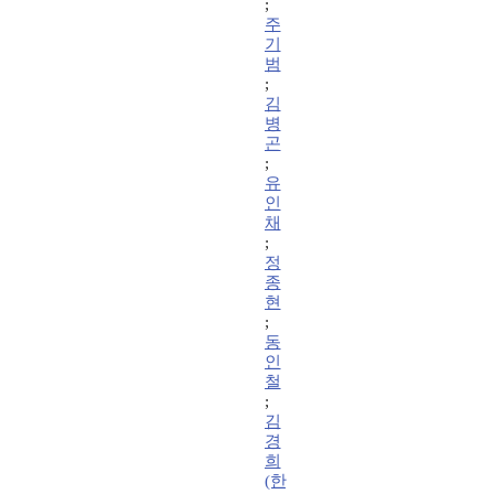
;
주
기
범
;
김
병
곤
;
유
인
채
;
정
종
현
;
동
인
철
;
김
경
희
(한