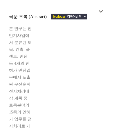
국문 초록 (Abstract)
본 연구는 전
반기사업에
서 분류된 토
목, 건축, 플
랜트, 민원
등 4개의 인
허가 민원업
무에서 도출
된 우선순위
전자처리대
상 계획 중
토목분야의
15종의 인허
가 업무를 전
자처리로 개