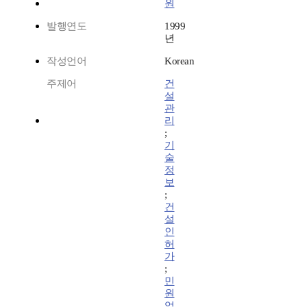
원
발행연도
1999
년
작성언어
Korean
주제어
건
설
관
리
;
기
술
정
보
;
건
설
인
허
가
;
민
원
업