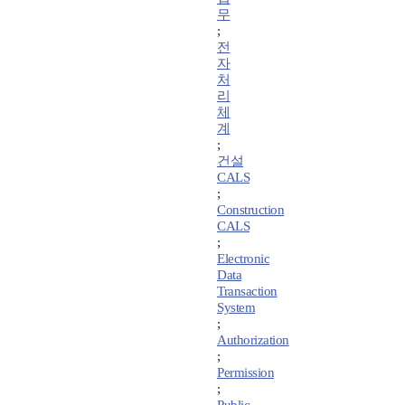
무
;
전
자
처
리
체
계
;
건설
CALS
;
Construction
CALS
;
Electronic
Data
Transaction
System
;
Authorization
;
Permission
;