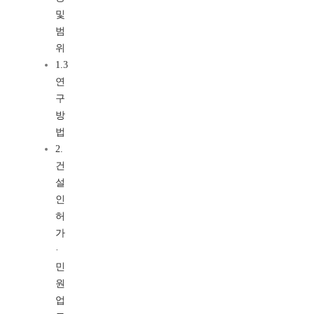
및
범
위
1.3
연
구
방
법
2.
건
설
인
허
가
·
민
원
업