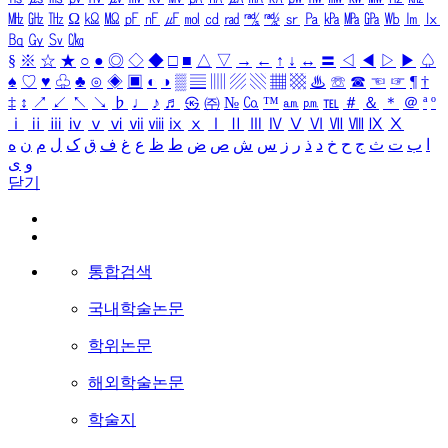
㎒
㎓
㎔
Ω
㏀
㏁
㎊
㎋
㎌
㏖
㏅
㎭
㎮
㎯
㏛
㎩
㎪
㎫
㎬
㏝
㏐
㏓
㏃
㏉
㏜
㏆
§
※
☆
★
○
●
◎
◇
◆
□
■
△
▽
→
←
↑
↓
↔
〓
◁
◀
▷
▶
♤
♠
♡
♥
♧
♣
⊙
◈
▣
◐
◑
▒
▤
▥
▨
▧
▦
▩
♨
☏
☎
☜
☞
¶
†
‡
↕
↗
↙
↖
↘
♭
♩
♪
♬
㉿
㈜
№
㏇
™
㏂
㏘
℡
＃
＆
＊
＠
ª
º
ⅰ
ⅱ
ⅲ
ⅳ
ⅴ
ⅵ
ⅶ
ⅷ
ⅸ
ⅹ
Ⅰ
Ⅱ
Ⅲ
Ⅳ
Ⅴ
Ⅵ
Ⅶ
Ⅷ
Ⅸ
Ⅹ
ا
ب
ت
ث
ج
ح
خ
د
ذ
ر
ز
س
ش
ص
ض
ط
ظ
ع
غ
ف
ق
ک
ل
م
ن
ه
و
ی
닫기
통합검색
국내학술논문
학위논문
해외학술논문
학술지