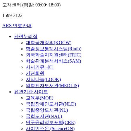
고객센터 (평일: 09:00~18:00)
1599-3122
ARS 번호안내
관련누리집
대학공개강의(KOCW)
학술정보통계시스템(Rinfo)
외국학술지지원센터(FRIC)
학술관계분석서비스(SAM)
사서커뮤니티
기관회원
지식나눔(LOOK)
의학전자도서관(MEDLIS)
유관기관 사이트
교육부(MOE)
국립장애인도서관(NLD)
국립중앙도서관(NL)
국회도서관(NAL)
연구윤리정보포털(CRE)
사이언스온 (ScienceON)