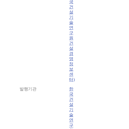
국
건
설
기
술
연
구
원
건
설
경
영
정
보
센
터)
발행기관
한
국
건
설
기
술
연
구