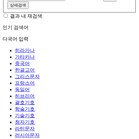
상세검색
결과 내 재검색
인기 검색어
다국어 입력
히라가나
가타카나
중국어
한글고어
그리스문자
프랑스어
독일어
히브리어
괄호기호
학술기호
기술기호
첨자기호
라틴문자
러시아문자