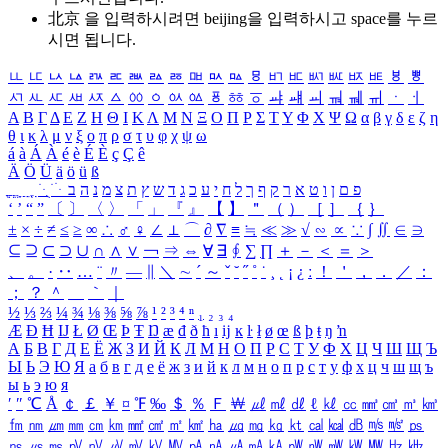
北京 을 입력하시려면
beijing
을 입력하시고 space를 누르
시면 됩니다.
ㅥ
ㅦ
ㅧ
ㅨ
ㅩ
ㅪ
ㅫ
ㅬ
ㅭ
ㅮ
ㅯ
ㅰ
ㅱ
ㅲ
ㅳ
ㅴ
ㅵ
ㅶ
ㅷ
ㅸ
ㅹ
ㅺ
ㅻ
ㅼ
ㅽ
ㅾ
ㅿ
ㆀ
ㆁ
ㆂ
ㆃ
ㆄ
ㆅ
ㆆ
ㆇ
ㆈ
ㆉ
ㆊ
ㆋ
ㆌ
ㆍ
ㆎ
Α
Β
Γ
Δ
Ε
Ζ
Η
Θ
Ι
Κ
Λ
Μ
Ν
Ξ
Ο
Π
Ρ
Σ
Τ
Υ
Φ
Χ
Ψ
Ω
α
β
γ
δ
ε
ζ
η
θ
ι
κ
λ
μ
ν
ξ
ο
π
ρ
σ
τ
υ
φ
χ
ψ
ω
á
à
Á
À
é
è
É
È
ç
Ç
ê
Ä
Ö
Ü
ä
ö
ü
ß
ְ
ֳ
ֲ
ֱ
ָ
ַ
ֵ
ֶ
ִ
ֹ
ּ
ֻ
ׂ
ׁ
ּ
ב
ה
נ
מ
צ
ת
ץ
ש
ד
ג
כ
ע
י
ח
ל
ך
ף
ק
ר
א
ט
ו
ן
ם
פ
‘
’
“
”
〔
〕
〈
〉
「
」
『
』
【
】
＂
（
）
［
］
｛
｝
±
×
÷
≠
≤
≥
∞
∴
♂
♀
∠
⊥
⌒
∂
∇
≡
≒
≪
≫
√
∽
∝
∵
∫
∬
∈
∋
⊆
⊇
⊂
⊃
∪
∩
∧
∨
￢
⇒
⇔
∀
∃
∮
∑
∏
＋
－
＜
＝
＞
、
。
·
‥
…
¨
〃
―
∥
＼
∼
´
～
ˇ
˘
˝
˚
˙
¸
˛
¡
¿
ː
！
＇
，
．
／
：
；
？
＾
＿
｀
｜
½
⅓
⅔
¼
¾
⅛
⅜
⅝
⅞
¹
²
³
⁴
ⁿ
₁
₂
₃
₄
Æ
Ð
Ħ
Ĳ
Ł
Ø
Œ
Þ
Ŧ
Ŋ
æ
đ
ð
ħ
ı
ĳ
ĸ
ŀ
ł
ø
œ
ß
þ
ŧ
ŋ
ŉ
А
Б
В
Г
Д
Е
Ё
Ж
З
И
Й
К
Л
М
Н
О
П
Р
С
Т
У
Ф
Х
Ц
Ч
Ш
Щ
Ъ
Ы
Ь
Э
Ю
Я
а
б
в
г
д
е
ё
ж
з
и
й
к
л
м
н
о
п
р
с
т
у
ф
х
ц
ч
ш
щ
ъ
ы
ь
э
ю
я
′
″
℃
Å
￠
￡
￥
¤
℉
‰
＄
％
Ｆ
￦
㎕
㎖
㎗
ℓ
㎘
㏄
㎣
㎤
㎥
㎦
㎙
㎚
㎛
㎜
㎝
㎞
㎟
㎠
㎡
㎢
㏊
㎍
㎎
㎏
㏏
㎈
㎉
㏈
㎧
㎨
㎰
㎱
㎲
㎳
㎴
㎵
㎶
㎷
㎸
㎹
㎀
㎁
㎂
㎃
㎄
㎺
㎻
㎽
㎾
㎿
㎐
㎑