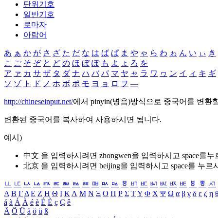
단위기호
일반기호
로마자
아랍어
あ
ぁ
か
が
さ
ざ
た
だ
な
は
ば
ぱ
ま
や
ゃ
ら
わ
ゎ
ん
い
ぃ
き
こ
ご
そ
ぞ
と
ど
の
ほ
ぼ
ぽ
も
よ
ょ
ろ
を
ア
ァ
カ
サ
ザ
タ
ダ
ナ
ハ
バ
パ
マ
ヤ
ャ
ラ
ワ
ヮ
ン
イ
ィ
キ
ギ
ソ
ゾ
ト
ド
ノ
ホ
ボ
ポ
モ
ヨ
ョ
ロ
ヲ
―
http://chineseinput.net/
에서 pinyin(병음)방식으로 중국어를 변환
변환된 중국어를 복사하여 사용하시면 됩니다.
예시)
中文 을 입력하시려면
zhongwen
을 입력하시고 space를
北京 을 입력하시려면
beijing
을 입력하시고 space를 누르
ㅥ
ㅦ
ㅧ
ㅨ
ㅩ
ㅪ
ㅫ
ㅬ
ㅭ
ㅮ
ㅯ
ㅰ
ㅱ
ㅲ
ㅳ
ㅴ
ㅵ
ㅶ
ㅷ
ㅸ
ㅹ
ㅺ
Α
Β
Γ
Δ
Ε
Ζ
Η
Θ
Ι
Κ
Λ
Μ
Ν
Ξ
Ο
Π
Ρ
Σ
Τ
Υ
Φ
Χ
Ψ
Ω
α
β
γ
δ
ε
ζ
η
á
à
Á
À
é
è
É
È
ç
Ç
ê
Ä
Ö
Ü
ä
ö
ü
ß