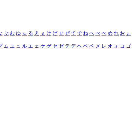
ぶ
ぷ
む
ゆ
ゅ
る
え
ぇ
け
げ
せ
ぜ
て
で
ね
へ
べ
ぺ
め
れ
お
ぉ
プ
ム
ユ
ュ
ル
エ
ェ
ケ
ゲ
セ
ゼ
テ
デ
ヘ
ベ
ペ
メ
レ
オ
ォ
コ
ゴ