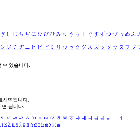
ぎ
し
じ
ち
ぢ
に
ひ
び
ぴ
み
り
う
ぅ
く
ぐ
す
ず
つ
づ
っ
ぬ
ふ
シ
ジ
チ
ヂ
ニ
ヒ
ビ
ピ
ミ
リ
ウ
ゥ
ク
グ
ス
ズ
ツ
ヅ
ッ
ヌ
フ
ブ
할 수 있습니다.
누르시면됩니다.
시면 됩니다.
ㅻ
ㅼ
ㅽ
ㅾ
ㅿ
ㆀ
ㆁ
ㆂ
ㆃ
ㆄ
ㆅ
ㆆ
ㆇ
ㆈ
ㆉ
ㆊ
ㆋ
ㆌ
ㆍ
ㆎ
θ
ι
κ
λ
μ
ν
ξ
ο
π
ρ
σ
τ
υ
φ
χ
ψ
ω