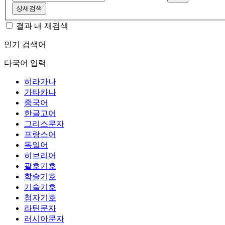
상세검색
결과 내 재검색
인기 검색어
다국어 입력
히라가나
가타카나
중국어
한글고어
그리스문자
프랑스어
독일어
히브리어
괄호기호
학술기호
기술기호
첨자기호
라틴문자
러시아문자